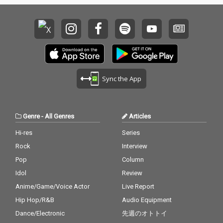
Sync the App
Genre
-
All Genres
Articles
Hi-res
Series
Rock
Interview
Pop
Column
Idol
Review
Anime/Game/Voice Actor
Live Report
Hip Hop/R&B
Audio Equipment
Dance/Electronic
先週のオトトイ