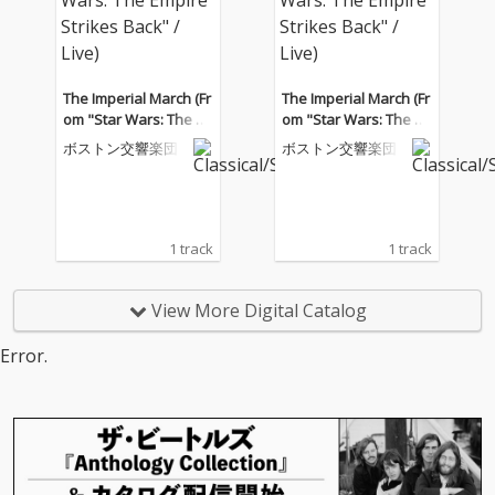
The Imperial March (Fr
The Imperial March (Fr
om "Star Wars: The E
om "Star Wars: The E
mpire Strikes Back" / L
mpire Strikes Back" / L
ボストン交響楽団
ボストン交響楽団
ive)
ive)
1 track
1 track
View More Digital Catalog
Error.