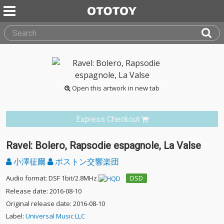
Open this artwork in new tab
Express Checkout
Ravel: Bolero, Rapsodie espagnole, La Valse
小澤征爾
ボストン交響楽団
Audio format: DSF 1bit/2.8MHz
DSD
Release date: 2016-08-10
Original release date: 2016-08-10
Label:
Universal Music LLC