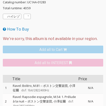
Catalog number: UC1AA-01283
Total runtime: 40:59
ハイレゾ
How To Buy
Add all to Cart
Add all to INTEREST
Title
Price
Ravel: Boléro, M.81
--
ボストン交響楽団
小澤
1
N/A
征爾
dsf: 1bit/2822400Hz
Ravel: Rapsodie espagnole, M.54: 1. Prélude
2
à la nuit
--
ボストン交響楽団
小澤征爾
dsf:
N/A
1bit/2822400Hz