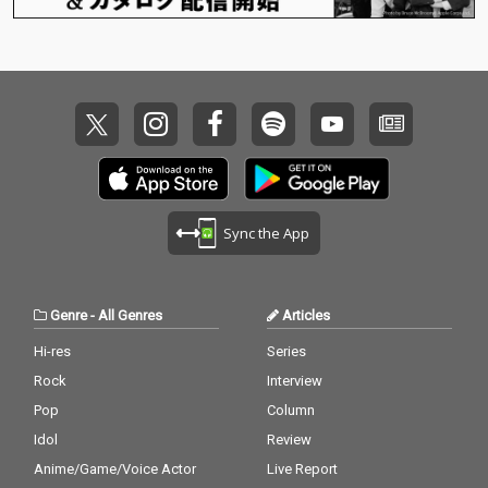
Sync the App
Genre
-
All Genres
Articles
Hi-res
Series
Rock
Interview
Pop
Column
Idol
Review
Anime/Game/Voice Actor
Live Report