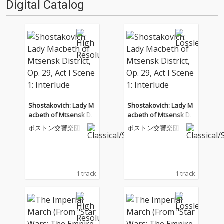
Digital Catalog
Shostakovich: Lady M
Shostakovich: Lady M
acbeth of Mtsensk Dis
acbeth of Mtsensk Dis
trict, Op. 29, Act I Scen
trict, Op. 29, Act I Scen
ボストン交響楽団
ボストン交響楽団
e 1: Interlude
e 1: Interlude
1 track
1 track