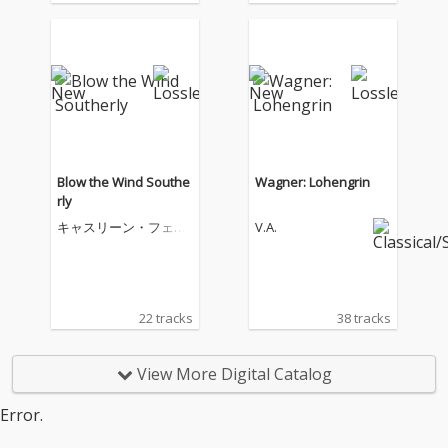
Blow the Wind Southe
Wagner: Lohengrin
rly
キャスリーン・フェリ
V.A.
アー
22 tracks
38 tracks
View More Digital Catalog
Error.