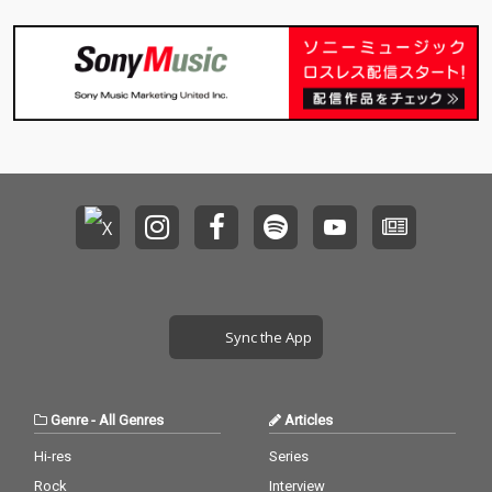
Sync the App
Genre
-
All Genres
Articles
Hi-res
Series
Rock
Interview