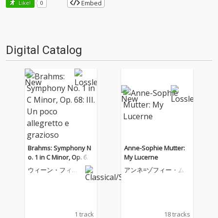
Embed
Like!
0
Digital Catalog
Brahms: Symphony N
Anne-Sophie Mutter:
o. 1 in C Minor, Op. 68:
My Lucerne
III. Un poco allegretto
ウィーン・フィル
アンネ=ゾフィー・ム
e grazioso
ハーモニー管弦楽
ター
団
1 track
18 tracks