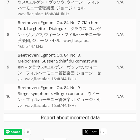
7
ウス=ユルゲン・ヴッソウ
ウィーン・フィル
N/A
ハーモニー管弦楽団
ジョージ・セル
wav,flac,alac: 16bit/44.1kHz
Beethoven: Egmont, Op. 84: No. 7, Clärchens
Tod. Larghetto – Dialogue
--
クラウス=ユルゲ
8
ン・ヴッソウ
ウィーン・フィルハーモニー管
N/A
弦楽団
ジョージ・セル
wav,flac,alac:
16bit/44.1kHz
Beethoven: Egmont, Op. 84: No. 8,
Melodrama. Süsser Schlaf du kommst wie
9
ein
--
クラウス=ユルゲン・ヴッソウ
ウィー
N/A
ン・フィルハーモニー管弦楽団
ジョージ・セ
ル
wav,flac,alac: 16bit/44.1kHz
Beethoven: Egmont, Op. 84: No. 9,
Siegessymphonie. Allegro con brio
--
ウィー
10
N/A
ン・フィルハーモニー管弦楽団
ジョージ・セ
ル
wav,flac,alac: 16bit/44.1kHz
Report about incorrect data
Post
-