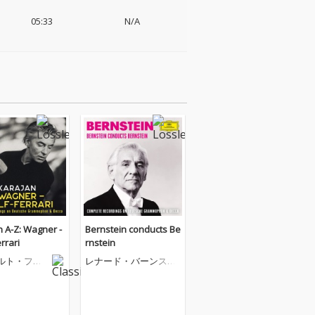
05:33
N/A
 A-Z: Wagner -
Bernstein conducts Be
rrari
rnstein
ルト・フォ
レナード・バーンスタ
ラヤン
イン