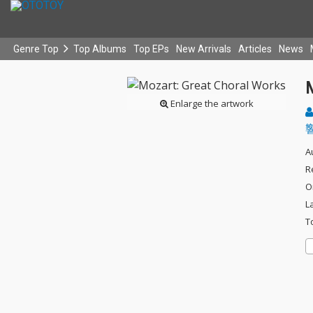
Genre Top
Top Albums
Top EPs
New Arrivals
Articles
News
Enlarge the artwork
A
R
O
L
T