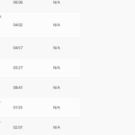
06:06
N/A
m
04:02
N/A
04:57
N/A
03:27
N/A
08:41
N/A
-
01:55
N/A
-
02:01
N/A