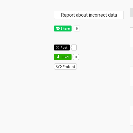
Report about incorrect data
Post
-
Like!
0
Embed