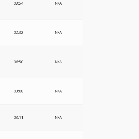
03:54
N/A
・
02:32
N/A
06:50
N/A
03:08
N/A
03:11
N/A