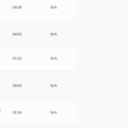
ッ
04:38
N/A
04:50
N/A
01:50
N/A
04:56
N/A
楽
03:34
N/A