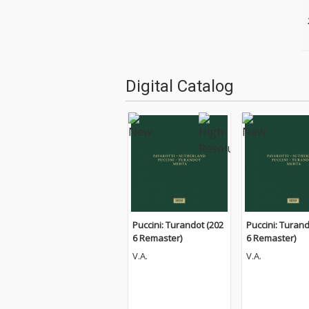
Digital Catalog
Puccini: Turandot (202
Puccini: Turand
6 Remaster)
6 Remaster)
V.A.
V.A.