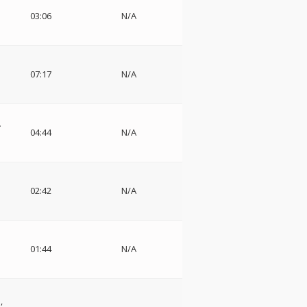
03:06
N/A
07:17
N/A
ー
04:44
N/A
02:42
N/A
01:44
N/A
ト