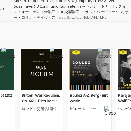
Mozart: Requiem in D minor, K.626 (compl. by Franz Xaver
Süssmayer): 8.Communio: Lux aeterna
--
ヘレン・ドナート
ジョ
20
ン・オールディス合唱団
BBC交響楽団
アラン・ハーヴァーソン
サ
ー・コリン・デイヴィス
wav,flac,alac: 16bit/44.1kHz
ot (202
Britten: War Requiem,
Boulez A-Z: Berg - Birt
Karajan
Op. 66: II. Dies irae: e.
wistle
Wolf-Fe
Recordare Jesu pie
ロンドン交響合唱団
ピエール・ブーレ
ヘルベ
ーズ
ン・カ