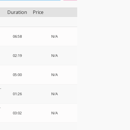
Duration
Price
・
06:58
N/A
02:19
N/A
・
05:00
N/A
-
01:26
N/A
-
リ
03:02
N/A