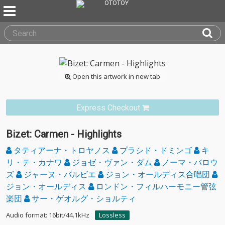
Open this artwork in new tab
Express Checkout
Bizet: Carmen - Highlights
タティアーナ・トロヤノス
プラシド・ドミンゴ
キ
リ・テ・カナワ
ジョゼ・ヴァン・ダム
ノーマ・バロウ
ズ
ジャーヌ・バルビエ
ジョン・オールディス合唱団
ジョン・オールディス
ロンドン・フィルハーモニー管弦
楽団
サー・ゲオルグ・ショルティ
Audio format: 16bit/44.1kHz
Lossless