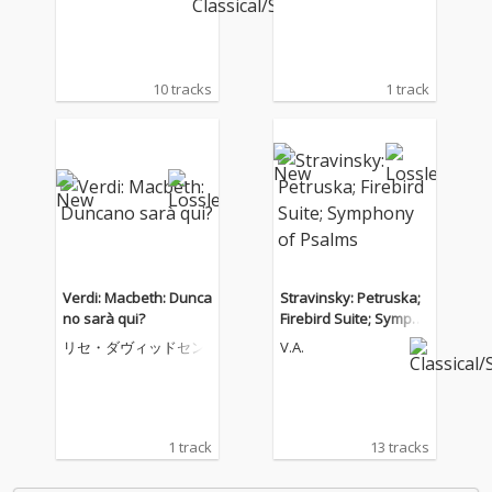
ハーモニー管弦楽
団
10 tracks
1 track
Verdi: Macbeth: Dunca
Stravinsky: Petruska;
no sarà qui?
Firebird Suite; Sympho
ny of Psalms
リセ・ダヴィッドセン
V.A.
1 track
13 tracks