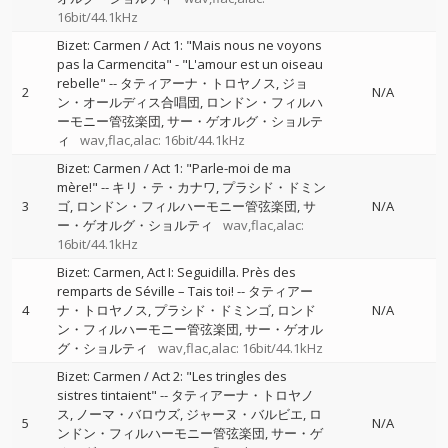
16bit/44.1kHz
Bizet: Carmen / Act 1: "Mais nous ne voyons
pas la Carmencita" - "L'amour est un oiseau
rebelle"
--
タティアーナ・トロヤノス
ジョ
2
N/A
ン・オールディス合唱団
ロンドン・フィルハ
ーモニー管弦楽団
サー・ゲオルグ・ショルテ
ィ
wav,flac,alac: 16bit/44.1kHz
Bizet: Carmen / Act 1: "Parle-moi de ma
mère!"
--
キリ・テ・カナワ
プラシド・ドミン
3
ゴ
ロンドン・フィルハーモニー管弦楽団
サ
N/A
ー・ゲオルグ・ショルティ
wav,flac,alac:
16bit/44.1kHz
Bizet: Carmen, Act I: Seguidilla. Près des
remparts de Séville – Tais toi!
--
タティアー
4
ナ・トロヤノス
プラシド・ドミンゴ
ロンド
N/A
ン・フィルハーモニー管弦楽団
サー・ゲオル
グ・ショルティ
wav,flac,alac: 16bit/44.1kHz
Bizet: Carmen / Act 2: "Les tringles des
sistres tintaient"
--
タティアーナ・トロヤノ
ス
ノーマ・バロウズ
ジャーヌ・バルビエ
ロ
5
N/A
ンドン・フィルハーモニー管弦楽団
サー・ゲ