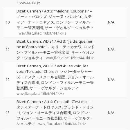
16bit/44.1kHz
Bizet: Carmen / Act 3: "Mêlons! Coupons!"
--
ノーマ・バロウズ
ジャーヌ・バルビエ
タテ
10
ィアーナ・トロヤノス
ロンドン・フィルハー
N/A
モニー管弦楽団
サー・ゲオルグ・ショルティ
wav,flac,alac: 16bit/44.1kHz
Bizet: Carmen, WD 31 / Act 3: "Je dis que rien
ne m'épouvante"
--
キリ・テ・カナワ
ロンド
11
N/A
ン・フィルハーモニー管弦楽団
サー・ゲオル
グ・ショルティ
wav,flac,alac: 16bit/44.1kHz
Bizet: Carmen, WD 31 / Act 4: Les voici, les
voici (Toreador Chorus)
--
ハバーダッシャー
ズ・アスク・スクール合唱団
ジョン・オール
12
N/A
ディス合唱団
ロンドン・フィルハーモニー管
弦楽団
サー・ゲオルグ・ショルティ
wav,flac,alac: 16bit/44.1kHz
Bizet: Carmen / Act 4: C'est toi! - C'est moi!
--
タティアーナ・トロヤノス
プラシド・ドミン
13
ゴ
ジョン・オールディス合唱団
ロンドン・
N/A
フィルハーモニー管弦楽団
サー・ゲオルグ・
ショルティ
wav,flac,alac: 16bit/44.1kHz