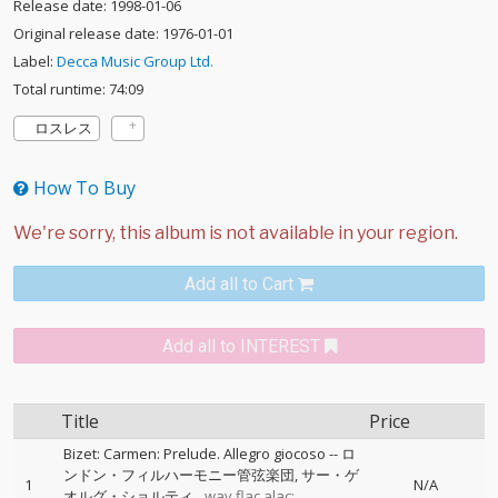
Release date: 1998-01-06
Original release date: 1976-01-01
Label:
Decca Music Group Ltd.
Total runtime: 74:09
ロスレス
How To Buy
Add all to Cart
Add all to INTEREST
Title
Price
Bizet: Carmen: Prelude. Allegro giocoso
--
ロ
ンドン・フィルハーモニー管弦楽団
サー・ゲ
1
N/A
オルグ・ショルティ
wav,flac,alac: