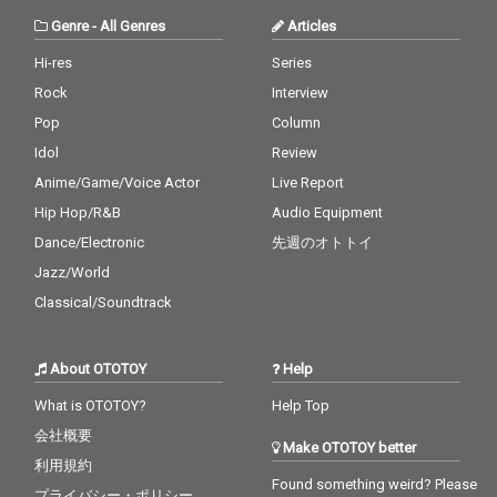
Genre
-
All Genres
Articles
Hi-res
Series
Rock
Interview
Pop
Column
Idol
Review
Anime/Game/Voice Actor
Live Report
Hip Hop/R&B
Audio Equipment
Dance/Electronic
先週のオトトイ
Jazz/World
Classical/Soundtrack
About OTOTOY
Help
What is OTOTOY?
Help Top
会社概要
Make OTOTOY better
利用規約
Found something weird? Please
プライバシー・ポリシー