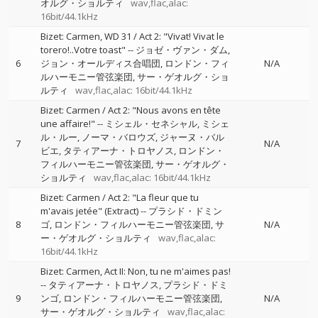
オルグ・ショルティ
wav,flac,alac:
16bit/44.1kHz
Bizet: Carmen, WD 31 / Act 2: "Vivat! Vivat le
torero!..Votre toast"
--
ジョゼ・ヴァン・ダム
6
ジョン・オールディス合唱団
ロンドン・フィ
N/A
ルハーモニー管弦楽団
サー・ゲオルグ・ショ
ルティ
wav,flac,alac: 16bit/44.1kHz
Bizet: Carmen / Act 2: "Nous avons en tête
une affaire!"
--
ミシェル・セネシャル
ミシェ
ル・ルー
ノーマ・バロウズ
ジャーヌ・バル
7
N/A
ビエ
タティアーナ・トロヤノス
ロンドン・
フィルハーモニー管弦楽団
サー・ゲオルグ・
ショルティ
wav,flac,alac: 16bit/44.1kHz
Bizet: Carmen / Act 2: "La fleur que tu
m'avais jetée" (Extract)
--
プラシド・ドミン
8
ゴ
ロンドン・フィルハーモニー管弦楽団
サ
N/A
ー・ゲオルグ・ショルティ
wav,flac,alac:
16bit/44.1kHz
Bizet: Carmen, Act II: Non, tu ne m'aimes pas!
--
タティアーナ・トロヤノス
プラシド・ドミ
9
ンゴ
ロンドン・フィルハーモニー管弦楽団
N/A
サー・ゲオルグ・ショルティ
wav,flac,alac: