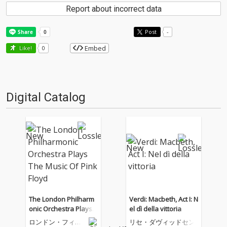
Report about incorrect data
Post
-
Embed
Like!
0
Digital Catalog
The London Philharm
Verdi: Macbeth, Act I: N
onic Orchestra Plays T
el dì della vittoria
he Music Of Pink Floyd
ロンドン・フィル
リセ・ダヴィッドセン