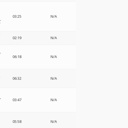
03:25
N/A
ズ
弦
02:19
N/A
デ
06:18
N/A
弦
06:32
N/A
03:47
N/A
ー
05:58
N/A