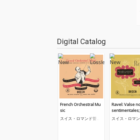
Digital Catalog
French Orchestral Mu
Ravel: Valse n
sic
sentimentales;
beau de Coupe
スイス・ロマンド管弦
スイス・ロマン
楽団
楽団