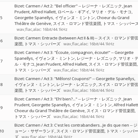
Bizet: Carmen / Act 2: "Bel officier"
--
レジーナ・レズニック
Jean
Prudent
Alfred Hallett
ロベール・ギアイ
マリオ・デル・モナコ
5
Georgette Spanellys
イヴォンヌ・ミントン
Choeur du Grand
Théâtre de Genève
スイス・ロマンド管弦楽団
トマス・シッパー
wav,flac,alac: 16bit/44.1kHz
Bizet: Carmen: Entracte (between Act II & III)
--
スイス・ロマンド管
6
楽団
トマス・シッパーズ
wav,flac,alac: 16bit/44.1kHz
Bizet: Carmen / Act 3: "Écoute, compagnon, écoute!"
--
Georgette
Spanellys
イヴォンヌ・ミントン
レジーナ・レズニック
マリオ・
7
ル・モナコ
Jean Prudent
Alfred Hallett
スイス・ロマンド管弦楽団
トマス・シッパーズ
wav,flac,alac: 16bit/44.1kHz
Bizet: Carmen / Act 3: "Mêlons! Coupons!"
--
Georgette Spanellys
8
イヴォンヌ・ミントン
レジーナ・レズニック
スイス・ロマンド管
楽団
トマス・シッパーズ
wav,flac,alac: 16bit/44.1kHz
Bizet: Carmen / Act 3: "Eh! bien?..."
--
レジーナ・レズニック
Jean
Prudent
Georgette Spanellys
イヴォンヌ・ミントン
Alfred Hallett
9
Choeur du Grand Théâtre de Genève
スイス・ロマンド管弦楽団
トマス・シッパーズ
wav,flac,alac: 16bit/44.1kHz
Bizet: Carmen / Act 3: C'est les contrabandiers...Je dis que rien
--
ジ
10
ョーン・サザーランド
スイス・ロマンド管弦楽団
トマス・シッパ
ズ
wav,flac,alac: 16bit/44.1kHz