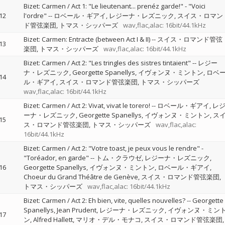
Bizet: Carmen / Act 1: "Le lieutenant... prenéz garde!" - "Voici
12
l'ordre"
--
ロベール・ギアイ
レジーナ・レズニック
スイス・ロマン
ド管弦楽団
トマス・シッパーズ
wav,flac,alac: 16bit/44.1kHz
Bizet: Carmen: Entracte (between Act I & II)
--
スイス・ロマンド管弦
13
楽団
トマス・シッパーズ
wav,flac,alac: 16bit/44.1kHz
Bizet: Carmen / Act 2: "Les tringles des sistres tintaient"
--
レジー
ナ・レズニック
Georgette Spanellys
イヴォンヌ・ミントン
ロベ
14
ル・ギアイ
スイス・ロマンド管弦楽団
トマス・シッパーズ
wav,flac,alac: 16bit/44.1kHz
Bizet: Carmen / Act 2: Vivat, vivat le torero!
--
ロベール・ギアイ
レ
ーナ・レズニック
Georgette Spanellys
イヴォンヌ・ミントン
ス
15
ス・ロマンド管弦楽団
トマス・シッパーズ
wav,flac,alac:
16bit/44.1kHz
Bizet: Carmen / Act 2: "Votre toast, je peux vous le rendre" -
"Toréador, en garde"
--
トム・クラウゼ
レジーナ・レズニック
16
Georgette Spanellys
イヴォンヌ・ミントン
ロベール・ギアイ
Choeur du Grand Théâtre de Genève
スイス・ロマンド管弦楽団
トマス・シッパーズ
wav,flac,alac: 16bit/44.1kHz
Bizet: Carmen / Act 2: Eh bien, vite, quelles nouvelles?
--
Georgette
Spanellys
Jean Prudent
レジーナ・レズニック
イヴォンヌ・ミン
17
ン
Alfred Hallett
マリオ・デル・モナコ
スイス・ロマンド管弦楽団