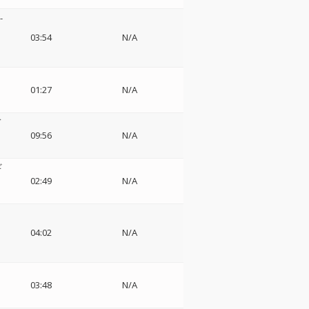
-
イ
03:54
N/A
01:27
N/A
デ
09:56
N/A
ギ
02:49
N/A
04:02
N/A
03:48
N/A