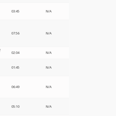
03:45
N/A
07:56
N/A
管
02:04
N/A
01:45
N/A
06:49
N/A
ー
05:10
N/A