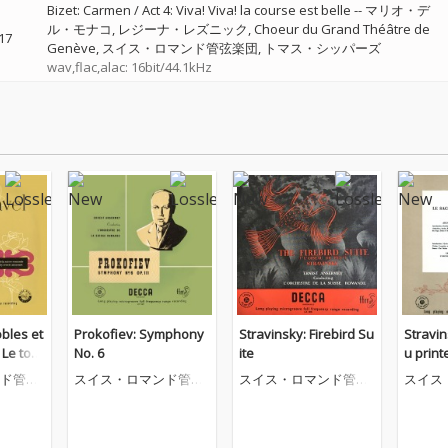
Bizet: Carmen / Act 4: Viva! Viva! la course est belle
--
マリオ・デ
ル・モナコ
レジーナ・レズニック
Choeur du Grand Théâtre de
17
Genève
スイス・ロマンド管弦楽団
トマス・シッパーズ
wav,flac,alac: 16bit/44.1kHz
obles et
Prokofiev: Symphony
Stravinsky: Firebird Su
Stravin
 Le tom
No. 6
ite
u prin
rin
ド管弦
スイス・ロマンド管弦
スイス・ロマンド管弦
スイス
楽団
楽団
楽団