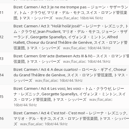
Bizet: Carmen / Act 3: Je ne me trompe pas
--
ジョーン・サザーラン
11
ド
トム・クラウゼ
マリオ・デル・モナコ
スイス・ロマンド管弦楽
団
トマス・シッパーズ
wav,flac,alac: 16bit/44.1kHz
Bizet: Carmen / Act 3: "Holà! holà! José!"
--
レジーナ・レズニック
ト
ム・クラウゼ
Jean Prudent
マリオ・デル・モナコ
ジョーン・サザ
12
ーランド
Georgette Spanellys
イヴォンヌ・ミントン
Alfred
Hallett
Choeur du Grand Théâtre de Genève
スイス・ロマンド管
弦楽団
トマス・シッパーズ
wav,flac,alac: 16bit/44.1kHz
Bizet: Carmen: Entr'acte (between Acts III & IV)
--
スイス・ロマンド
13
弦楽団
トマス・シッパーズ
wav,flac,alac: 16bit/44.1kHz
Bizet: Carmen / Act 4: A deux cuartos!
--
ロベール・ギアイ
Choeur
14
du Grand Théâtre de Genève
スイス・ロマンド管弦楽団
トマス・
シッパーズ
wav,flac,alac: 16bit/44.1kHz
Bizet: Carmen / Act 4: Les voici, les voici
--
トム・クラウゼ
レジー
ナ・レズニック
Georgette Spanellys
イヴォンヌ・ミントン
スイ
15
ス・ロマンド管弦楽団
トマス・シッパーズ
wav,flac,alac:
16bit/44.1kHz
Bizet: Carmen / Act 4: C'est toi! - C'est moi!
--
レジーナ・レズニック
16
マリオ・デル・モナコ
スイス・ロマンド管弦楽団
トマス・シッパ
ズ
wav,flac,alac: 16bit/44.1kHz