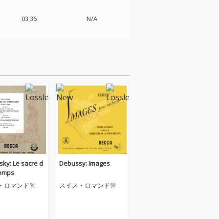
03:36
N/A
sky: Le sacre d
Debussy: Images
temps
・ロマンド管弦
スイス・ロマンド管弦
楽団