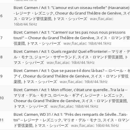
Bizet: Carmen / Act 1: "L'amour est un oiseau rebelle" (Havanaise)
-
レジーナ・レズニック
Choeur du Grand Théâtre de Genève
ス
6
ス・ロマンド管弦楽団
トマス・シッパーズ
wav,flac,alac:
16bit/44.1kHz
Bizet: Carmen / Act 1: "Carmen! sur tes pas nous nous pressons
7
tous!"
--
Choeur du Grand Théâtre de Genève
スイス・ロマンド管
弦楽団
トマス・シッパーズ
wav,flac,alac: 16bit/44.1kHz
Bizet: Carmen / Act 1: Quels regards! Quel effronterie!
--
マリオ・
8
ル・モナコ
ジョーン・サザーランド
スイス・ロマンド管弦楽団
ト
マス・シッパーズ
wav,flac,alac: 16bit/44.1kHz
Bizet: Carmen / Act 1: Que se passe-t-il donc là-bas?
--
ロベール・
9
アイ
Choeur du Grand Théâtre de Genève
スイス・ロマンド管弦
楽団
トマス・シッパーズ
wav,flac,alac: 16bit/44.1kHz
Bizet: Carmen / Act 1: Mon officier, c'était une querelle...Tra la la
--
マリオ・デル・モナコ
ロベール・ギアイ
レジーナ・レズニック
10
Choeur du Grand Théâtre de Genève
スイス・ロマンド管弦楽団
トマス・シッパーズ
wav,flac,alac: 16bit/44.1kHz
Bizet: Carmen, WD 31 / Act 1: "Près des remparts de Séville...Tais-
11
toi"
--
レジーナ・レズニック
マリオ・デル・モナコ
スイス・ロマン
ド管弦楽団
トマス・シッパーズ
wav,flac,alac: 16bit/44.1kHz