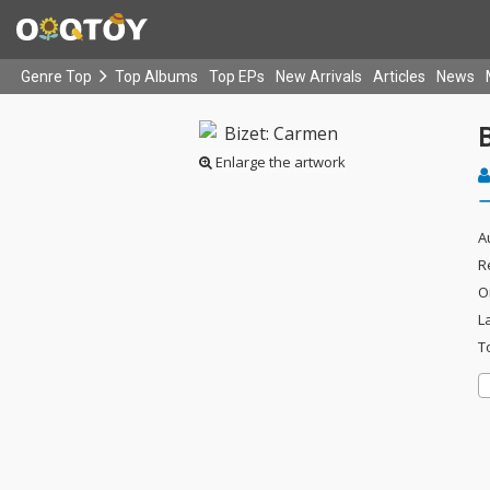
Genre Top
Top Albums
Top EPs
New Arrivals
Articles
News
Enlarge the artwork
A
R
O
L
T