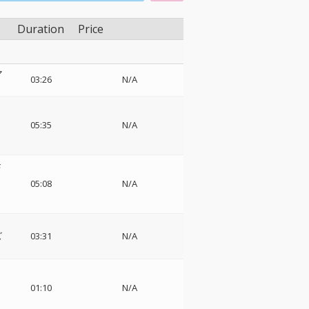
Duration
Price
マ
03:26
N/A
05:35
N/A
モ
05:08
N/A
ズ
03:31
N/A
01:10
N/A