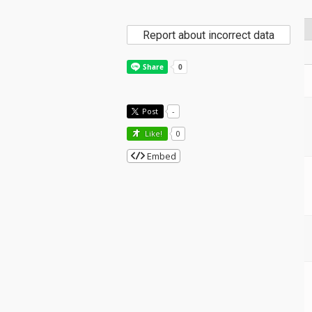
Report about incorrect data
Post
-
Like!
0
Embed