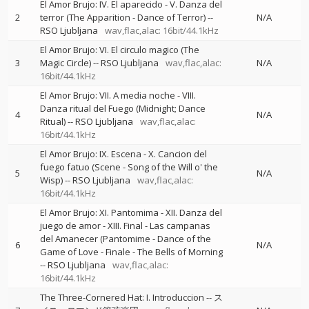
El Amor Brujo: IV. El aparecido - V. Danza del
2
terror (The Apparition - Dance of Terror)
--
N/A
RSO Ljubljana
wav,flac,alac: 16bit/44.1kHz
El Amor Brujo: VI. El circulo magico (The
3
Magic Circle)
--
RSO Ljubljana
wav,flac,alac:
N/A
16bit/44.1kHz
El Amor Brujo: VII. A media noche - VIII.
Danza ritual del Fuego (Midnight; Dance
4
N/A
Ritual)
--
RSO Ljubljana
wav,flac,alac:
16bit/44.1kHz
El Amor Brujo: IX. Escena - X. Cancion del
fuego fatuo (Scene - Song of the Will o' the
5
N/A
Wisp)
--
RSO Ljubljana
wav,flac,alac:
16bit/44.1kHz
El Amor Brujo: XI. Pantomima - XII. Danza del
juego de amor - XIII. Final - Las campanas
del Amanecer (Pantomime - Dance of the
6
N/A
Game of Love - Finale - The Bells of Morning
--
RSO Ljubljana
wav,flac,alac:
16bit/44.1kHz
The Three-Cornered Hat: I. Introduccion
--
ス