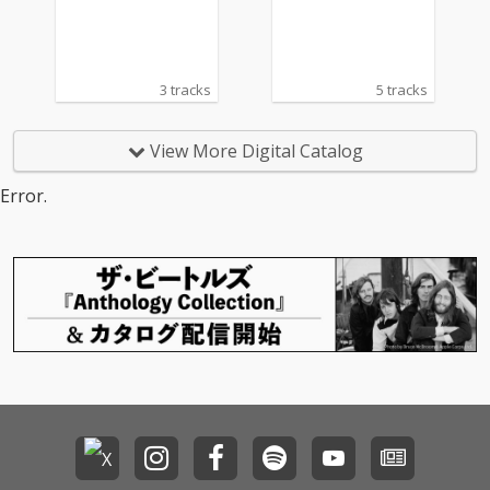
楽団
楽団
3 tracks
5 tracks
View More Digital Catalog
Error.