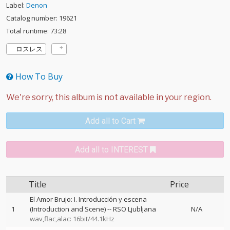
Label:
Denon
Catalog number: 19621
Total runtime: 73:28
ロスレス
How To Buy
Add all to Cart
Add all to INTEREST
Title
Price
El Amor Brujo: I. Introducción y escena
1
(Introduction and Scene)
--
RSO Ljubljana
N/A
wav,flac,alac: 16bit/44.1kHz