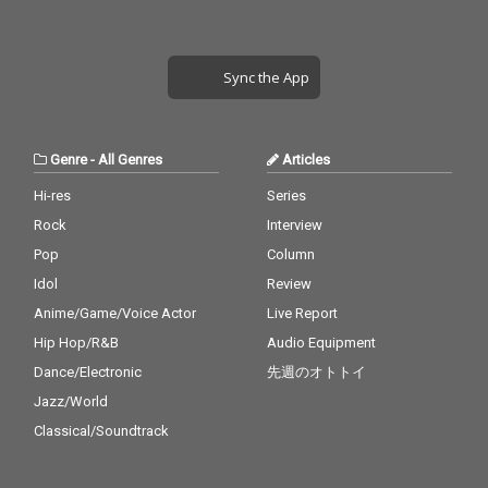
Sync the App
Genre
-
All Genres
Articles
Hi-res
Series
Rock
Interview
Pop
Column
Idol
Review
Anime/Game/Voice Actor
Live Report
Hip Hop/R&B
Audio Equipment
Dance/Electronic
先週のオトトイ
Jazz/World
Classical/Soundtrack