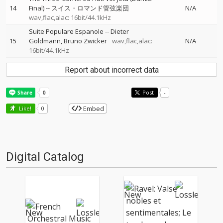
14
Final)
--
スイス・ロマンド管弦楽団
N/A
wav,flac,alac: 16bit/44.1kHz
Suite Populare Espanole
--
Dieter
15
Goldmann
Bruno Zwicker
wav,flac,alac:
N/A
16bit/44.1kHz
Report about incorrect data
Post
-
Embed
Like!
0
Digital Catalog