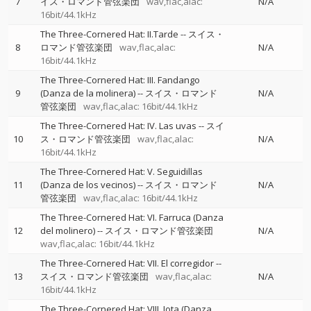
7
イス・ロマンド管弦楽団
wav,flac,alac:
N/A
16bit/44.1kHz
The Three-Cornered Hat: II.Tarde
--
スイス・
8
ロマンド管弦楽団
wav,flac,alac:
N/A
16bit/44.1kHz
The Three-Cornered Hat: III. Fandango
9
(Danza de la molinera)
--
スイス・ロマンド
N/A
管弦楽団
wav,flac,alac: 16bit/44.1kHz
The Three-Cornered Hat: IV. Las uvas
--
スイ
10
ス・ロマンド管弦楽団
wav,flac,alac:
N/A
16bit/44.1kHz
The Three-Cornered Hat: V. Seguidillas
11
(Danza de los vecinos)
--
スイス・ロマンド
N/A
管弦楽団
wav,flac,alac: 16bit/44.1kHz
The Three-Cornered Hat: VI. Farruca (Danza
12
del molinero)
--
スイス・ロマンド管弦楽団
N/A
wav,flac,alac: 16bit/44.1kHz
The Three-Cornered Hat: VII. El corregidor
--
13
スイス・ロマンド管弦楽団
wav,flac,alac:
N/A
16bit/44.1kHz
The Three-Cornered Hat: VIII. Jota (Danza