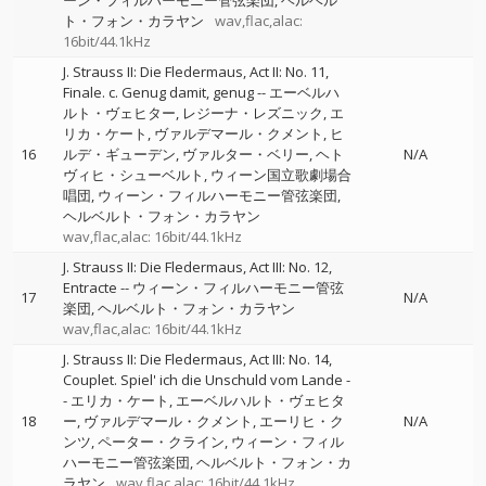
ーン・フィルハーモニー管弦楽団
ヘルベル
ト・フォン・カラヤン
wav,flac,alac:
16bit/44.1kHz
J. Strauss II: Die Fledermaus, Act II: No. 11,
Finale. c. Genug damit, genug
--
エーベルハ
ルト・ヴェヒター
レジーナ・レズニック
エ
リカ・ケート
ヴァルデマール・クメント
ヒ
16
ルデ・ギューデン
ヴァルター・ベリー
ヘト
N/A
ヴィヒ・シューベルト
ウィーン国立歌劇場合
唱団
ウィーン・フィルハーモニー管弦楽団
ヘルベルト・フォン・カラヤン
wav,flac,alac: 16bit/44.1kHz
J. Strauss II: Die Fledermaus, Act III: No. 12,
Entracte
--
ウィーン・フィルハーモニー管弦
17
N/A
楽団
ヘルベルト・フォン・カラヤン
wav,flac,alac: 16bit/44.1kHz
J. Strauss II: Die Fledermaus, Act III: No. 14,
Couplet. Spiel' ich die Unschuld vom Lande
-
-
エリカ・ケート
エーベルハルト・ヴェヒタ
18
ー
ヴァルデマール・クメント
エーリヒ・ク
N/A
ンツ
ペーター・クライン
ウィーン・フィル
ハーモニー管弦楽団
ヘルベルト・フォン・カ
ラヤン
wav,flac,alac: 16bit/44.1kHz