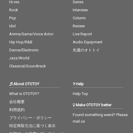
Hi-res
Series
Rock
Interview
Pop
Column
Idol
Review
Anime/Game/Voice Actor
Live Report
Hip Hop/R&B
Audio Equipment
Dance/Electronic
先週のオトトイ
Jazz/World
Classical/Soundtrack
About OTOTOY
Help
What is OTOTOY?
Help Top
会社概要
Make OTOTOY better
利用規約
Found something weird? Please
プライバシー・ポリシー
mail us
特定商取引法に基づく表示