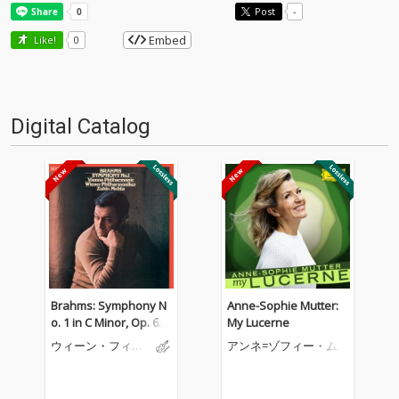
Post
-
Embed
Like!
0
Digital Catalog
Brahms: Symphony N
Anne-Sophie Mutter:
o. 1 in C Minor, Op. 68:
My Lucerne
III. Un poco allegretto
ウィーン・フィル
アンネ=ゾフィー・ム
e grazioso
ハーモニー管弦楽
ター
団