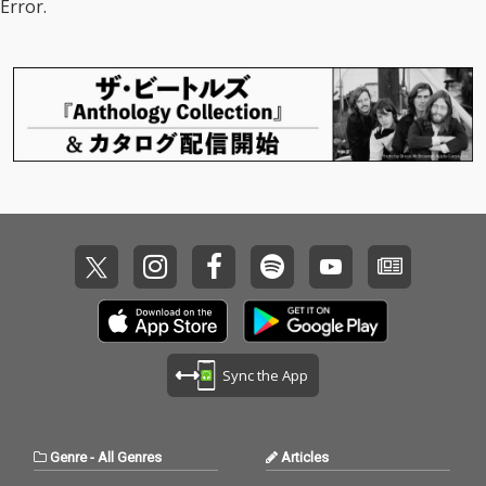
Error.
Sync the App
Genre
-
All Genres
Articles