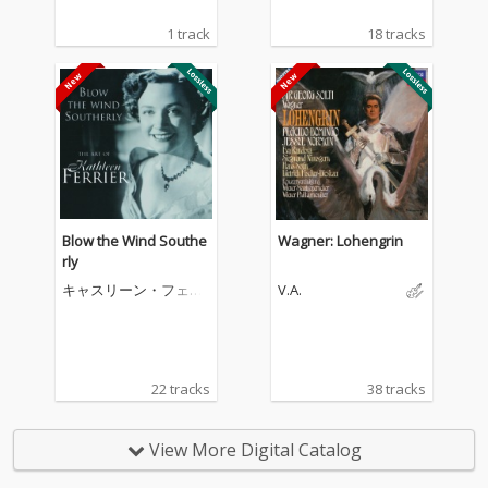
1 track
18 tracks
Blow the Wind Southe
Wagner: Lohengrin
rly
キャスリーン・フェリ
V.A.
アー
22 tracks
38 tracks
View More Digital Catalog