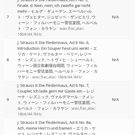
Finale. d. Nein, nein, ich zweifle gar nicht
mehr
--
ヒルデ・ギューデン
エーベルハル
7
ト・ヴェヒター
ジュゼッペ・ザンピエリ
ウ
N/A
ィーン・フィルハーモニー管弦楽団
ヘルベル
ト・フォン・カラヤン
wav,flac,alac:
16bit/44.1kHz
J. Strauss II: Die Fledermaus, Act II: No. 6,
Introduction. Ein Souper heut uns winkt
--
エ
リカ・ケート
ヴァルター・ベリー
レジー
8
ナ・レズニック
ヘトヴィヒ・シューベルト
N/A
ウィーン国立歌劇場合唱団
ウィーン・フィル
ハーモニー管弦楽団
ヘルベルト・フォン・カ
ラヤン
wav,flac,alac: 16bit/44.1kHz
J. Strauss II: Die Fledermaus, Act II: No. 7,
Couplet. Ich lade gern mir Gäste ein
--
レジ
ーナ・レズニック
ヴァルデマール・クメン
9
N/A
ト
ウィーン・フィルハーモニー管弦楽団
ヘ
ルベルト・フォン・カラヤン
wav,flac,alac:
16bit/44.1kHz
J. Strauss II: Die Fledermaus, Act II: No. 8a,
Ach, meine Herr'n und Damen
--
エリカ・ケ
ート
レジーナ・レズニック
ヴァルター・ベ