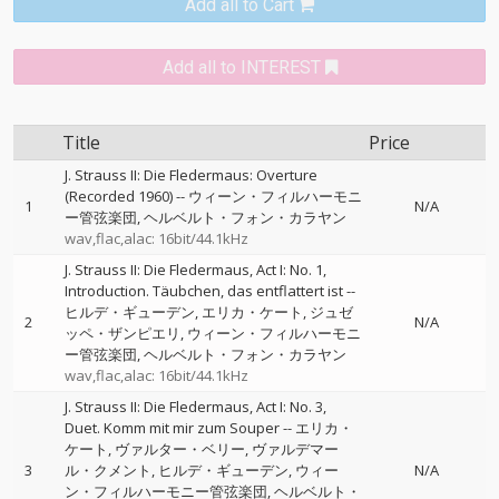
Add all to Cart
Add all to INTEREST
Title
Price
J. Strauss II: Die Fledermaus: Overture
(Recorded 1960)
--
ウィーン・フィルハーモニ
1
N/A
ー管弦楽団
ヘルベルト・フォン・カラヤン
wav,flac,alac: 16bit/44.1kHz
J. Strauss II: Die Fledermaus, Act I: No. 1,
Introduction. Täubchen, das entflattert ist
--
ヒルデ・ギューデン
エリカ・ケート
ジュゼ
2
N/A
ッペ・ザンピエリ
ウィーン・フィルハーモニ
ー管弦楽団
ヘルベルト・フォン・カラヤン
wav,flac,alac: 16bit/44.1kHz
J. Strauss II: Die Fledermaus, Act I: No. 3,
Duet. Komm mit mir zum Souper
--
エリカ・
ケート
ヴァルター・ベリー
ヴァルデマー
3
ル・クメント
ヒルデ・ギューデン
ウィー
N/A
ン・フィルハーモニー管弦楽団
ヘルベルト・