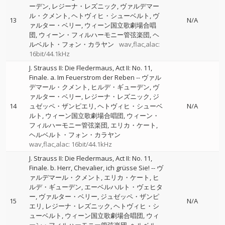
ーデン
レジーナ・レズニック
ヴァルデマー
ル・クメント
ヘトヴィヒ・シューベルト
ヴ
13
N/A
ァルター・ベリー
ウィーン国立歌劇場合唱
団
ウィーン・フィルハーモニー管弦楽団
ヘ
ルベルト・フォン・カラヤン
wav,flac,alac:
16bit/44.1kHz
J. Strauss II: Die Fledermaus, Act II: No. 11,
Finale. a. Im Feuerstrom der Reben
--
ヴァル
デマール・クメント
ヒルデ・ギューデン
ヴ
ァルター・ベリー
レジーナ・レズニック
ジ
14
ュゼッペ・ザンピエリ
ヘトヴィヒ・シューベ
N/A
ルト
ウィーン国立歌劇場合唱団
ウィーン・
フィルハーモニー管弦楽団
エリカ・ケート
ヘルベルト・フォン・カラヤン
wav,flac,alac: 16bit/44.1kHz
J. Strauss II: Die Fledermaus, Act II: No. 11,
Finale. b. Herr, Chevalier, ich grüsse Sie!
--
ヴ
ァルデマール・クメント
エリカ・ケート
ヒ
ルデ・ギューデン
エーベルハルト・ヴェヒタ
ー
ヴァルター・ベリー
ジュゼッペ・ザンピ
15
N/A
エリ
レジーナ・レズニック
ヘトヴィヒ・シ
ューベルト
ウィーン国立歌劇場合唱団
ウィ