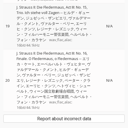
J. Strauss II: Die Fledermaus, Act III: No. 15,
Trio. Ich stehe voll Zagen
--
ヒルデ・ギュー
デン
ジュゼッペ・ザンピエリ
ヴァルデマー
ル・クメント
ヴァルター・ベリー
エーリ
19
N/A
ヒ・クンツ
レジーナ・レズニック
ウィー
ン・フィルハーモニー管弦楽団
ヘルベルト・
フォン・カラヤン
wav,flac,alac:
16bit/44.1kHz
J. Strauss II: Die Fledermaus, Act III: No. 16,
Finale. O Fledermaus, o Fledermaus
--
エリ
カ・ケート
エーベルハルト・ヴェヒター
ヴ
ァルデマール・クメント
ヒルデ・ギューデ
ン
ヴァルター・ベリー
ジュゼッペ・ザンピ
20
エリ
レジーナ・レズニック
ペーター・クラ
N/A
イン
エーリヒ・クンツ
ヘトヴィヒ・シュー
ベルト
ウィーン国立歌劇場合唱団
ウィー
ン・フィルハーモニー管弦楽団
ヘルベルト・
フォン・カラヤン
wav,flac,alac:
16bit/44.1kHz
Report about incorrect data