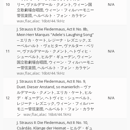
10
リー
ヴァルデマール・クメント
ウィーン国
N/A
立歌劇場合唱団
ウィーン・フィルハーモニー
管弦楽団
ヘルベルト・フォン・カラヤン
wav,flac,alac: 16bit/44.1kHz
J. Strauss II: Die Fledermaus, Act II: No. 8b,
Mein Herr Marquis "Adele's Laughing Song"
--
エリカ・ケート
レジーナ・レズニック
エ
ーベルハルト・ヴェヒター
ヴァルター・ベリ
11
ー
ヴァルデマール・クメント
ヘトヴィヒ・
N/A
シューベルト
ヒルデ・ギューデン
ウィーン
国立歌劇場合唱団
ウィーン・フィルハーモニ
ー管弦楽団
ヘルベルト・フォン・カラヤン
wav,flac,alac: 16bit/44.1kHz
J. Strauss II: Die Fledermaus, Act II: No. 9,
Duet. Dieser Anstand, so manierlich
--
ヴァ
ルデマール・クメント
エリカ・ケート
ヒル
12
デ・ギューデン
ヘトヴィヒ・シューベルト
N/A
レジーナ・レズニック
ウィーン・フィルハー
モニー管弦楽団
ヘルベルト・フォン・カラヤ
ン
wav,flac,alac: 16bit/44.1kHz
J. Strauss II: Die Fledermaus, Act II: No. 10,
Csárdás. Klänge der Heimat
--
ヒルデ・ギュ