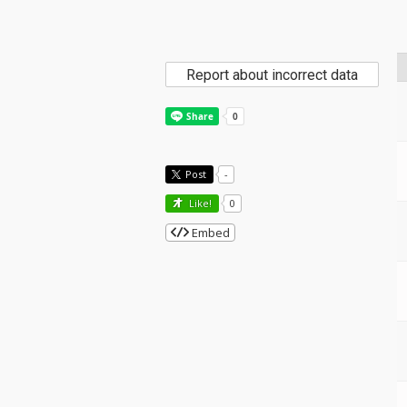
Report about incorrect data
Post
-
Like!
0
Embed