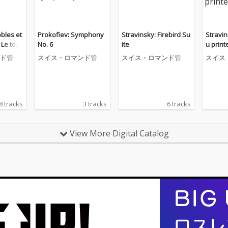
obles et
Prokofiev: Symphony
Stravinsky: Firebird Su
Stravin
 Le tom
No. 6
ite
u prin
rin
ド管弦
スイス・ロマンド管弦
スイス・ロマンド管弦
スイス
楽団
楽団
楽団
8 tracks
3 tracks
6 tracks
View More Digital Catalog