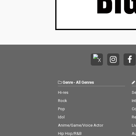
Genre
-
All Genres
Hi-res
Se
Rock
In
Pop
C
Idol
Re
Anime/Game/Voice Actor
Li
Hip Hop/R&B
Au