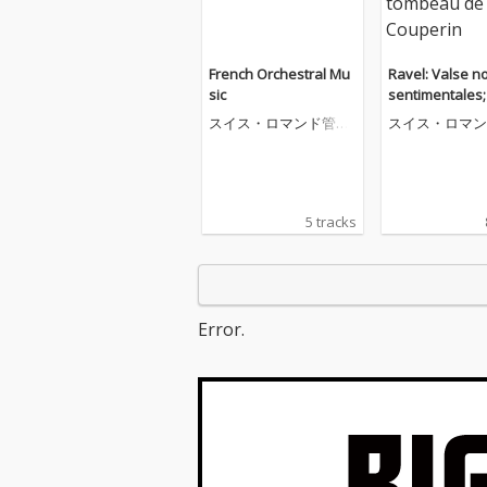
French Orchestral Mu
Ravel: Valse n
sic
sentimentales;
beau de Coupe
スイス・ロマンド管弦
スイス・ロマン
楽団
楽団
5 tracks
Error.