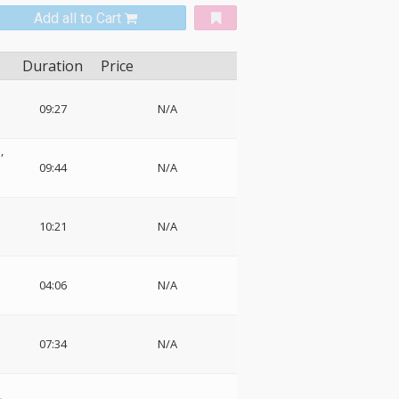
Add all to Cart
Duration
Price
・
09:27
N/A
フ
09:44
N/A
10:21
N/A
04:06
N/A
07:34
N/A