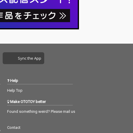
Sync the App
Help
Help Top
Make OTOTOY better
Found something weird? Please mail us
Contact
つ