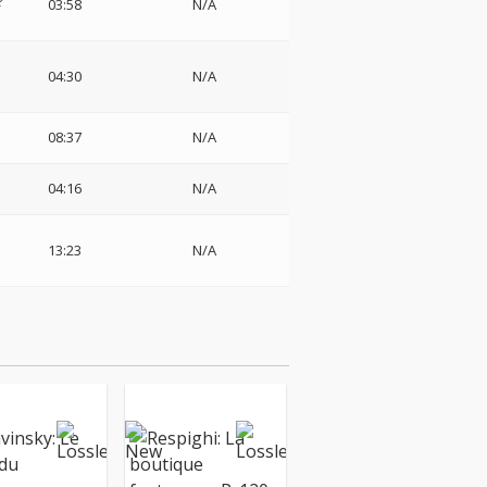
ド
03:58
N/A
04:30
N/A
08:37
N/A
04:16
N/A
13:23
N/A