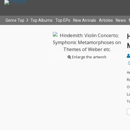
Genre Top
Top Albums
Top EPs
New Arrivals
Articles
News
Enlarge the artwork
A
R
O
L
T