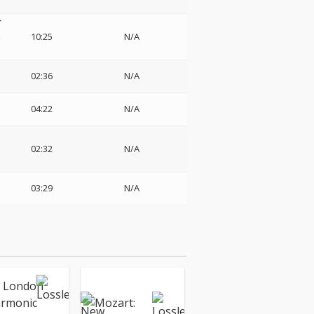
イ
楽
10:25
N/A
02:36
N/A
04:22
N/A
02:32
N/A
03:29
N/A