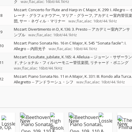
ク
wav,flac,alac: 16bit/44.1kHz
Mozart: Concerto for Flute and Harp in C Major, K. 299: I. Allegro
--
8
レーナ・グラフェナウアー
マリア・グラーフ
アカデミー室内管弦
団
サー・ネヴィル・マリナー
wav,flac,alac: 16bit/44.1kHz
Mozart: Divertimento in D, K.136: 3. Presto
--
アカデミー室内アンサ
9
ンブル
wav,flac,alac: 16bit/44.1kHz
Mozart: Piano Sonata No. 16 in C Major, K. 545 "Sonata facile": I.
10
Allegro
--
内田光子
wav,flac,alac: 16bit/44.1kHz
Mozart: Exsultate, jubilate, K.165: 4. Alleluia
--
ジョーン・サザーラン
11
ド
ナショナル・フィルハーモニー管弦楽団
リチャード・ボニング
wav,flac,alac: 16bit/44.1kHz
Mozart: Piano Sonata No. 11 in A Major, K. 331: III. Rondo alla Turca.
12
Allegretto
--
アンドラーシュ・シフ
wav,flac,alac: 16bit/44.1kHz