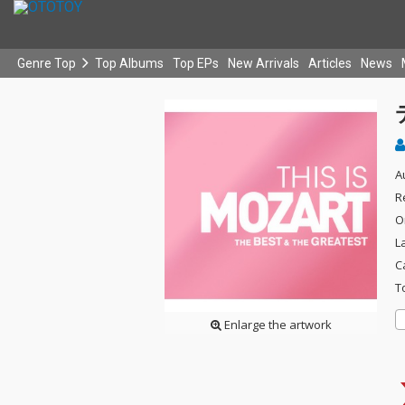
Genre Top
Top Albums
Top EPs
New Arrivals
Articles
News
A
R
O
L
C
T
Enlarge the artwork