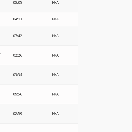
08:05
N/A
04:13
N/A
07:42
N/A
ブ
02:26
N/A
ー
03:34
N/A
09:56
N/A
02:59
N/A