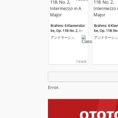
Brahms: 6 Klavierstüc
Brahms: 6 Klav
ke, Op. 118: No. 2, Inter
ke, Op. 118: No.
mezzo in A Major
mezzo in A Maj
アンドラーシュ・
アンドラーシュ
シフ
シフ
1 track
Error.