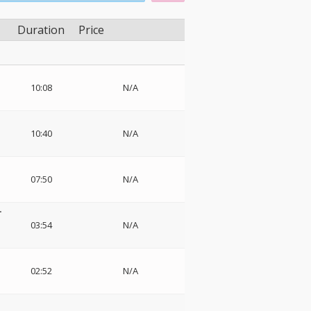
Duration
Price
10:08
N/A
ラ
ト
10:40
N/A
07:50
N/A
ー
03:54
N/A
02:52
N/A