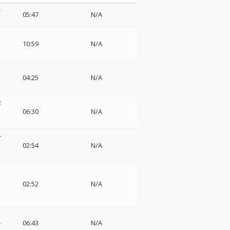
-
05:47
N/A
10:59
N/A
04:25
N/A
モ
06:30
N/A
-
02:54
N/A
02:52
N/A
楽
ル
06:43
N/A