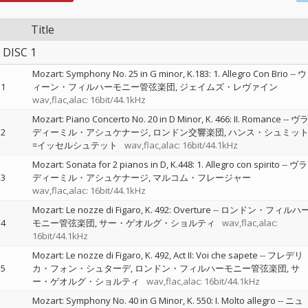
Title
DISC 1
Mozart: Symphony No. 25 in G minor, K.183: 1. Allegro Con Brio
--
ウ
1
ィーン・フィルハーモニー管弦楽団
ジェイムズ・レヴァイン
wav,flac,alac: 16bit/44.1kHz
Mozart: Piano Concerto No. 20 in D Minor, K. 466: II. Romance
--
ヴ
2
ディーミル・アシュケナージ
ロンドン交響楽団
ハンス・シュミッ
=イッセルシュテット
wav,flac,alac: 16bit/44.1kHz
Mozart: Sonata for 2 pianos in D, K.448: 1. Allegro con spirito
--
ヴラ
3
ディーミル・アシュケナージ
マルコム・フレージャー
wav,flac,alac: 16bit/44.1kHz
Mozart: Le nozze di Figaro, K. 492: Overture
--
ロンドン・フィルハ
4
モニー管弦楽団
サー・ゲオルグ・ショルティ
wav,flac,alac:
16bit/44.1kHz
Mozart: Le nozze di Figaro, K. 492, Act II: Voi che sapete
--
フレデリ
5
カ・フォン・シュターデ
ロンドン・フィルハーモニー管弦楽団
サ
ー・ゲオルグ・ショルティ
wav,flac,alac: 16bit/44.1kHz
Mozart: Symphony No. 40 in G Minor, K. 550: I. Molto allegro
--
ニュ