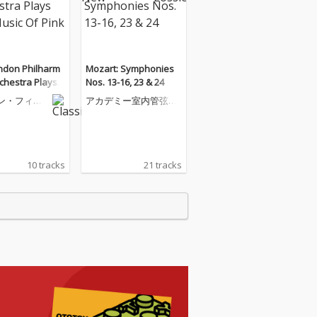
ndon Philharm
Mozart: Symphonies
chestra Plays T
Nos. 13-16, 23 & 24
c Of Pink Floyd
ン・フィル
アカデミー室内管弦楽
ニー管弦楽
団
10 tracks
21 tracks