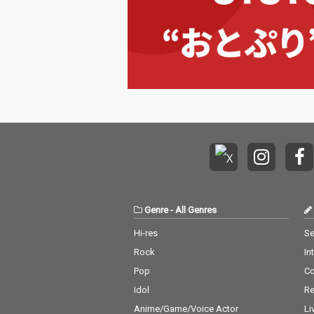
Genre
-
All Genres
Hi-res
Se
Rock
In
Pop
C
Idol
Re
Anime/Game/Voice Actor
Li