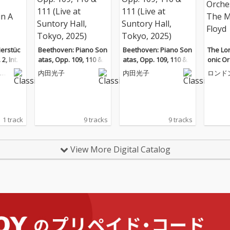
ierstüc
Beethoven: Piano Son
Beethoven: Piano Son
The Lo
 2, Inter
atas, Opp. 109, 110 & 1
atas, Opp. 109, 110 & 1
onic Or
or
11 (Live at Suntory Hal
11 (Live at Suntory Hal
he Musi
・
内田光子
内田光子
ロンド
l, Tokyo, 2025)
l, Tokyo, 2025)
ハーモ
団
1 track
9 tracks
9 tracks
View More Digital Catalog