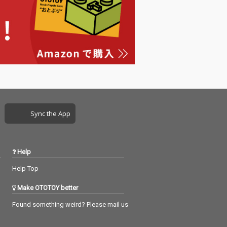
Sync the App
Help
Help Top
Make OTOTOY better
Found something weird? Please mail us