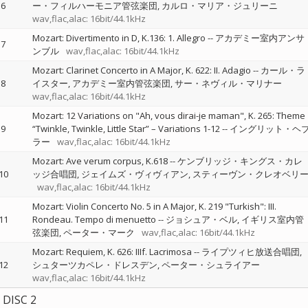
6
ー・フィルハーモニア管弦楽団
カルロ・マリア・ジュリーニ
wav,flac,alac: 16bit/44.1kHz
Mozart: Divertimento in D, K.136: 1. Allegro
--
アカデミー室内アンサ
7
ンブル
wav,flac,alac: 16bit/44.1kHz
Mozart: Clarinet Concerto in A Major, K. 622: II. Adagio
--
カール・ラ
8
イスター
アカデミー室内管弦楽団
サー・ネヴィル・マリナー
wav,flac,alac: 16bit/44.1kHz
Mozart: 12 Variations on "Ah, vous dirai-je maman", K. 265: Theme
9
“Twinkle, Twinkle, Little Star” – Variations 1-12
--
イングリット・ヘ
ラー
wav,flac,alac: 16bit/44.1kHz
Mozart: Ave verum corpus, K.618
--
ケンブリッジ・キングス・カレ
10
ッジ合唱団
ジェイムズ・ヴィヴィアン
スティーヴン・クレオベリ
wav,flac,alac: 16bit/44.1kHz
Mozart: Violin Concerto No. 5 in A Major, K. 219 "Turkish": III.
11
Rondeau. Tempo di menuetto
--
ジョシュア・ベル
イギリス室内管
弦楽団
ペーター・マーク
wav,flac,alac: 16bit/44.1kHz
Mozart: Requiem, K. 626: IIIf. Lacrimosa
--
ライプツィヒ放送合唱団
12
シュターツカペレ・ドレスデン
ペーター・シュライアー
wav,flac,alac: 16bit/44.1kHz
DISC 2