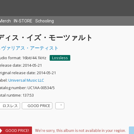
Merch
IN-STORE
Schooling
ディス・イズ・モーツァルト
ヴァリアス・アーティスト
udio format: 16bit/44.1kHz
Lossless
elease date: 2014-05-21
riginal release date: 2014-05-21
abel:
Universal Music LLC
atalog number: UC1AA-00534/5
otal runtime: 137:53
ロスレス
GOOD PRICE
GOOD PRICE!