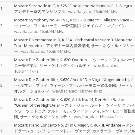
Mozart: Serenade in G, K.525 "Eine kleine Nachtmusik": 1. Allegro
-
1
アカデミー室内アンサンブル
wav,flac,alac: 16bit/44.1kHz
Mozart: Symphony No. 41 In C, K.551 - "Jupiter": 1. Allegro Vivace
--
2
ウィーン・フィルハーモニー管弦楽団
ジェイムズ・レヴァイン
wav,flac,alac: 16bit/44.1kHz
Mozart: Divertimento in D, K.334 - Orchestral Version: 3. Menuetto -
3
Trio - Menuetto
--
アカデミー室内管弦楽団
サー・ネヴィル・マリナ
ー
wav,flac,alac: 16bit/44.1kHz
Mozart: Die Zauberflöte, K. 620: Overture
--
ウィーン・フィルハー
4
ニー管弦楽団
サー・ゲオルグ・ショルティ
wav,flac,alac:
16bit/44.1kHz
Mozart: Die Zauberflöte, K.620 / Act 1: "Der Vogelfänger bin ich ja"
5
-
ヘルマン・プライ
ウィーン・フィルハーモニー管弦楽団
サー・ゲ
オルグ・ショルティ
wav,flac,alac: 16bit/44.1kHz
Mozart: Die Zauberflöte, K. 620, Act II: No. 14, Der Hölle Rache
"Queen of the Night Aria"
--
スミ・ジョー
ルート・ツィーザク
ハイ
6
ンツ・ツェドニク
クルト・モル
ウィーン・フィルハーモニー管弦
団
サー・ゲオルグ・ショルティ
wav,flac,alac: 16bit/44.1kHz
Mozart: Piano Concerto No. 21 in C Major, K. 467: II. Andante
--
アン
7
ドラーシュ・シフ
シャーンドル・ヴェーグ
カメラータ・ザルツブ