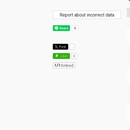
Report about incorrect data
Post
-
Like!
0
Embed