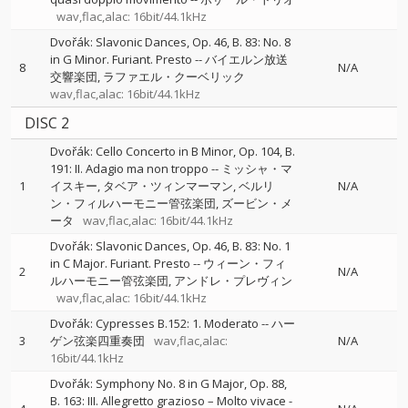
wav,flac,alac: 16bit/44.1kHz
Dvořák: Slavonic Dances, Op. 46, B. 83: No. 8
in G Minor. Furiant. Presto
--
バイエルン放送
8
N/A
交響楽団
ラファエル・クーベリック
wav,flac,alac: 16bit/44.1kHz
DISC 2
Dvořák: Cello Concerto in B Minor, Op. 104, B.
191: II. Adagio ma non troppo
--
ミッシャ・マ
1
イスキー
タベア・ツィンマーマン
ベルリ
N/A
ン・フィルハーモニー管弦楽団
ズービン・メ
ータ
wav,flac,alac: 16bit/44.1kHz
Dvořák: Slavonic Dances, Op. 46, B. 83: No. 1
in C Major. Furiant. Presto
--
ウィーン・フィ
2
N/A
ルハーモニー管弦楽団
アンドレ・プレヴィン
wav,flac,alac: 16bit/44.1kHz
Dvořák: Cypresses B.152: 1. Moderato
--
ハー
3
ゲン弦楽四重奏団
wav,flac,alac:
N/A
16bit/44.1kHz
Dvořák: Symphony No. 8 in G Major, Op. 88,
B. 163: III. Allegretto grazioso – Molto vivace
-