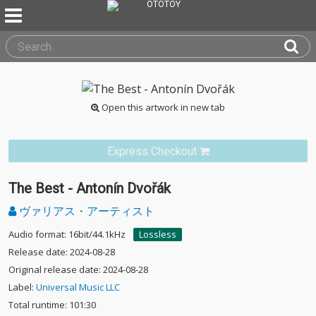
Open this artwork in new tab
Express Checkout
The Best - Antonín Dvořák
ヴァリアス・アーティスト
Audio format: 16bit/44.1kHz
Lossless
Release date: 2024-08-28
Original release date: 2024-08-28
Label:
Universal Music LLC
Total runtime: 101:30