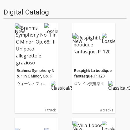
日もデジタルの乱世を治め
る…!'''〈アーカイ奉行〉と
Digital Catalog
は…'''1.過去作の最新リマスター
音源 2.これまで未配信…
Brahms: Symphony N
Respighi: La boutique
o. 1 in C Minor, Op. 68:
fantasque, P. 120
III. Un poco allegretto
ウィーン・フィル
ロンドン交響楽団
e grazioso
ハーモニー管弦楽
団
1 track
8 tracks