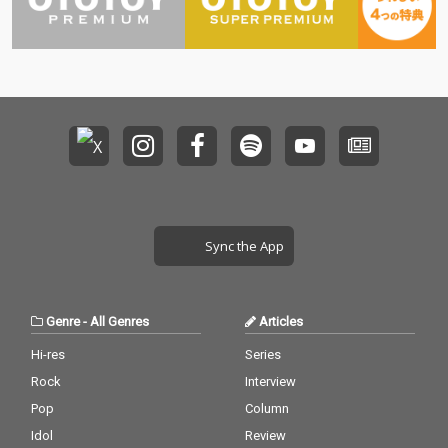
Sync the App
Genre
-
All Genres
Articles
Hi-res
Series
Rock
Interview
Pop
Column
Idol
Review