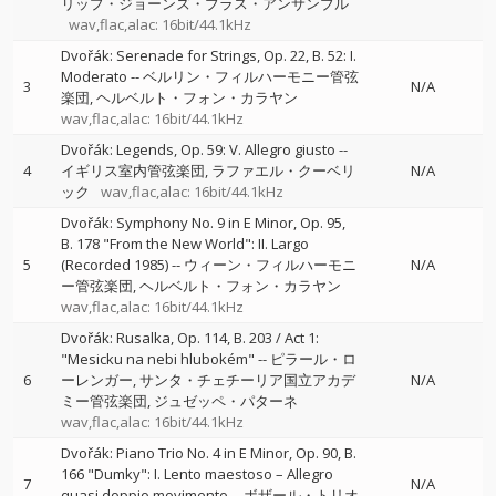
リップ・ジョーンズ・ブラス・アンサンブル
wav,flac,alac: 16bit/44.1kHz
Dvořák: Serenade for Strings, Op. 22, B. 52: I.
Moderato
--
ベルリン・フィルハーモニー管弦
3
N/A
楽団
ヘルベルト・フォン・カラヤン
wav,flac,alac: 16bit/44.1kHz
Dvořák: Legends, Op. 59: V. Allegro giusto
--
4
イギリス室内管弦楽団
ラファエル・クーベリ
N/A
ック
wav,flac,alac: 16bit/44.1kHz
Dvořák: Symphony No. 9 in E Minor, Op. 95,
B. 178 "From the New World": II. Largo
5
(Recorded 1985)
--
ウィーン・フィルハーモニ
N/A
ー管弦楽団
ヘルベルト・フォン・カラヤン
wav,flac,alac: 16bit/44.1kHz
Dvořák: Rusalka, Op. 114, B. 203 / Act 1:
"Mesicku na nebi hlubokém"
--
ピラール・ロ
6
ーレンガー
サンタ・チェチーリア国立アカデ
N/A
ミー管弦楽団
ジュゼッペ・パターネ
wav,flac,alac: 16bit/44.1kHz
Dvořák: Piano Trio No. 4 in E Minor, Op. 90, B.
166 "Dumky": I. Lento maestoso – Allegro
7
N/A
quasi doppio movimento
--
ボザール・トリオ