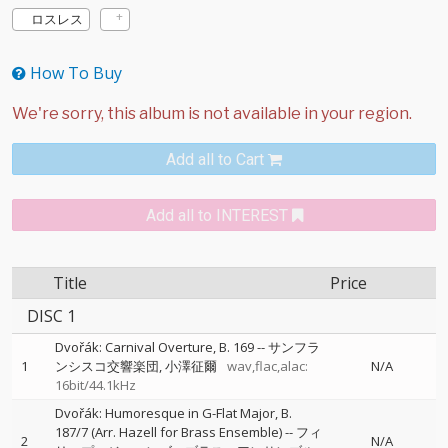
ロスレス
How To Buy
Add all to Cart
Add all to INTEREST
Title
Price
DISC 1
Dvořák: Carnival Overture, B. 169
--
サンフラ
1
ンシスコ交響楽団
小澤征爾
wav,flac,alac:
N/A
16bit/44.1kHz
Dvořák: Humoresque in G-Flat Major, B.
187/7 (Arr. Hazell for Brass Ensemble)
--
フィ
2
N/A