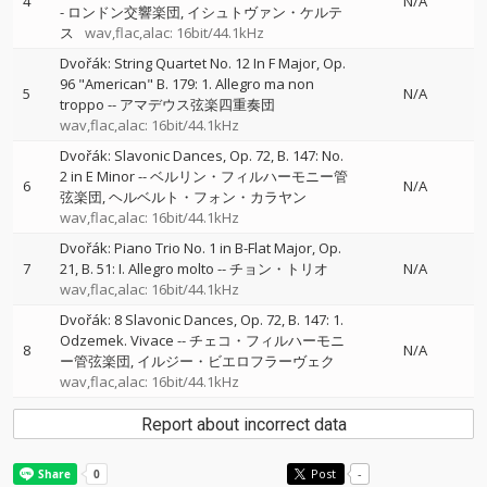
4
N/A
-
ロンドン交響楽団
イシュトヴァン・ケルテ
ス
wav,flac,alac: 16bit/44.1kHz
Dvořák: String Quartet No. 12 In F Major, Op.
96 "American" B. 179: 1. Allegro ma non
5
N/A
troppo
--
アマデウス弦楽四重奏団
wav,flac,alac: 16bit/44.1kHz
Dvořák: Slavonic Dances, Op. 72, B. 147: No.
2 in E Minor
--
ベルリン・フィルハーモニー管
6
N/A
弦楽団
ヘルベルト・フォン・カラヤン
wav,flac,alac: 16bit/44.1kHz
Dvořák: Piano Trio No. 1 in B-Flat Major, Op.
7
21, B. 51: I. Allegro molto
--
チョン・トリオ
N/A
wav,flac,alac: 16bit/44.1kHz
Dvořák: 8 Slavonic Dances, Op. 72, B. 147: 1.
Odzemek. Vivace
--
チェコ・フィルハーモニ
8
N/A
ー管弦楽団
イルジー・ビエロフラーヴェク
wav,flac,alac: 16bit/44.1kHz
Report about incorrect data
Post
-