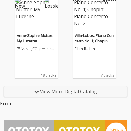
Anne-Sophie Mutter:
Villa-Lobos: Piano Con
My Lucerne
certo No. 1; Chopin: Pi
ano Concerto No. 2
アンネ=ゾフィー・ム
Ellen Ballon
ター
18 tracks
7 tracks
View More Digital Catalog
Error.