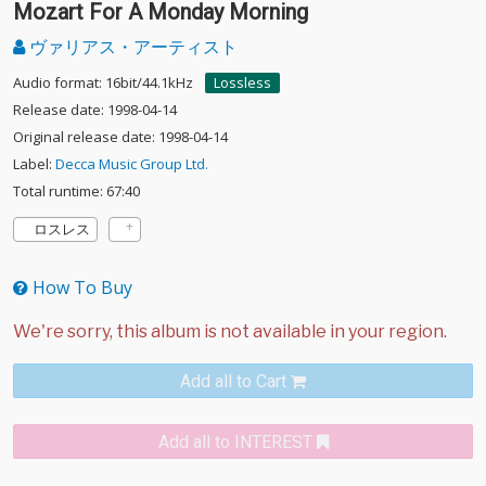
Mozart For A Monday Morning
ヴァリアス・アーティスト
Audio format: 16bit/44.1kHz
Lossless
Release date: 1998-04-14
Original release date: 1998-04-14
Label:
Decca Music Group Ltd.
Total runtime: 67:40
ロスレス
How To Buy
Add all to Cart
Add all to INTEREST