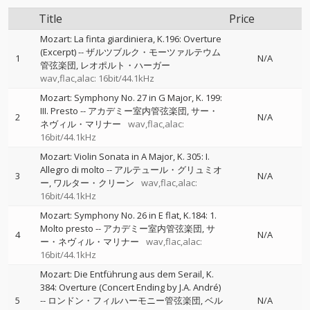
Title
Price
Mozart: La finta giardiniera, K.196: Overture
(Excerpt)
--
ザルツブルク・モーツァルテウム
1
N/A
管弦楽団
レオポルト・ハーガー
wav,flac,alac: 16bit/44.1kHz
Mozart: Symphony No. 27 in G Major, K. 199:
III. Presto
--
アカデミー室内管弦楽団
サー・
2
N/A
ネヴィル・マリナー
wav,flac,alac:
16bit/44.1kHz
Mozart: Violin Sonata in A Major, K. 305: I.
Allegro di molto
--
アルテュール・グリュミオ
3
N/A
ー
ワルター・クリーン
wav,flac,alac:
16bit/44.1kHz
Mozart: Symphony No. 26 in E flat, K.184: 1.
Molto presto
--
アカデミー室内管弦楽団
サ
4
N/A
ー・ネヴィル・マリナー
wav,flac,alac:
16bit/44.1kHz
Mozart: Die Entführung aus dem Serail, K.
384: Overture (Concert Ending by J.A. André)
5
--
ロンドン・フィルハーモニー管弦楽団
ベル
N/A