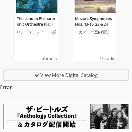
The London Philharm
Mozart: Symphonies
onic Orchestra Plays T
Nos. 13-16, 23 & 24
he Music Of Pink Floyd
ロンドン・フィル
アカデミー室内管弦楽
ハーモニー管弦楽
団
団
10 tracks
21 tracks
View More Digital Catalog
Error.