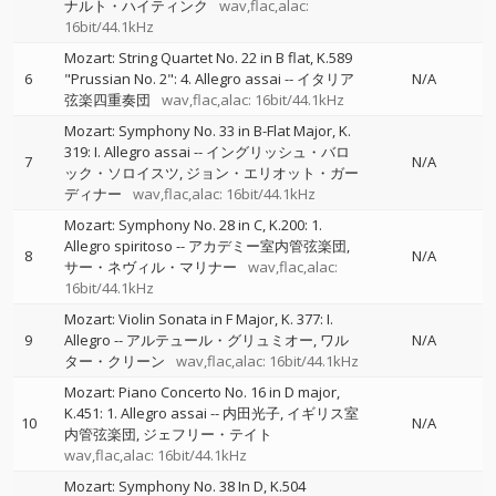
ナルト・ハイティンク
wav,flac,alac:
16bit/44.1kHz
Mozart: String Quartet No. 22 in B flat, K.589
6
"Prussian No. 2": 4. Allegro assai
--
イタリア
N/A
弦楽四重奏団
wav,flac,alac: 16bit/44.1kHz
Mozart: Symphony No. 33 in B-Flat Major, K.
319: I. Allegro assai
--
イングリッシュ・バロ
7
N/A
ック・ソロイスツ
ジョン・エリオット・ガー
ディナー
wav,flac,alac: 16bit/44.1kHz
Mozart: Symphony No. 28 in C, K.200: 1.
Allegro spiritoso
--
アカデミー室内管弦楽団
8
N/A
サー・ネヴィル・マリナー
wav,flac,alac:
16bit/44.1kHz
Mozart: Violin Sonata in F Major, K. 377: I.
9
Allegro
--
アルテュール・グリュミオー
ワル
N/A
ター・クリーン
wav,flac,alac: 16bit/44.1kHz
Mozart: Piano Concerto No. 16 in D major,
K.451: 1. Allegro assai
--
内田光子
イギリス室
10
N/A
内管弦楽団
ジェフリー・テイト
wav,flac,alac: 16bit/44.1kHz
Mozart: Symphony No. 38 In D, K.504