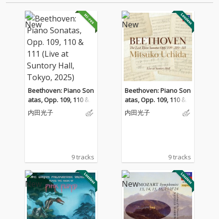
Beethoven: Piano Son
Beethoven: Piano Son
atas, Opp. 109, 110 & 1
atas, Opp. 109, 110 & 1
11 (Live at Suntory Hal
11 (Live at Suntory Hal
内田光子
内田光子
l, Tokyo, 2025)
l, Tokyo, 2025)
9 tracks
9 tracks