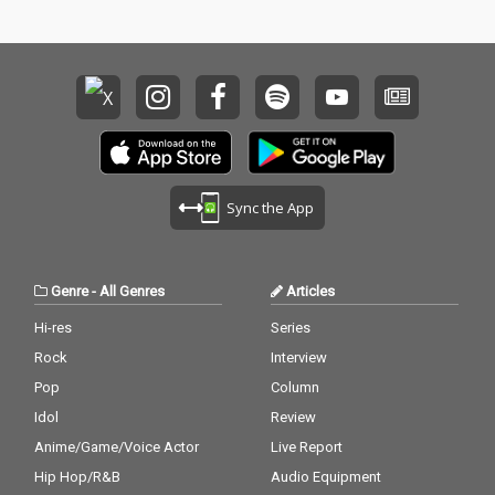
Sync the App
Genre
-
All Genres
Articles
Hi-res
Series
Rock
Interview
Pop
Column
Idol
Review
Anime/Game/Voice Actor
Live Report
Hip Hop/R&B
Audio Equipment