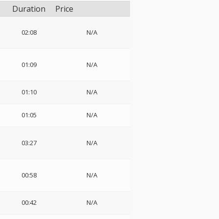
Duration
Price
02:08
N/A
01:09
N/A
01:10
N/A
01:05
N/A
03:27
N/A
00:58
N/A
00:42
N/A