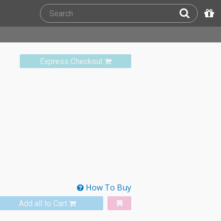
Express Checkout
How To Buy
Add all to Cart