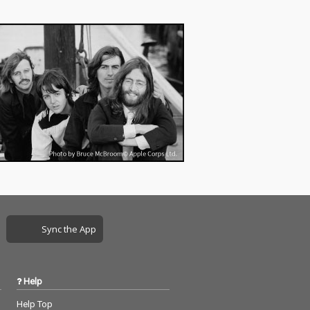
Sync the App
Help
Help Top