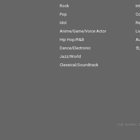
Rock
In
Pop
C
Idol
Re
Anime/Game/Voice Actor
Li
Hip Hop/R&B
Au
Dance/Electronic
先
Jazz/World
Classical/Soundtrack
許諾 JASRAC: 9