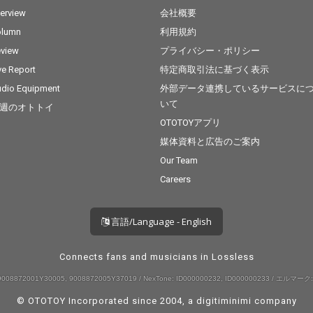
terview
会社概要
olumn
利用規約
view
プライバシー・ポリシー
ve Report
特定商取引法に基づく表示
dio Equipment
外部データ連携しているサービスに
いて
週のオトトイ
OTOTOYアプリ
媒体資料と広告のご案内
Our Team
Careers
言語/Language - English
Connects fans and musicians in Lossless
008872001Y30005, 9008872005Y37019 / NexTone: ID000000232, ID000000233 / エルマーク:
© OTOTOY Incorporated since 2004, a
digitiminimi
company