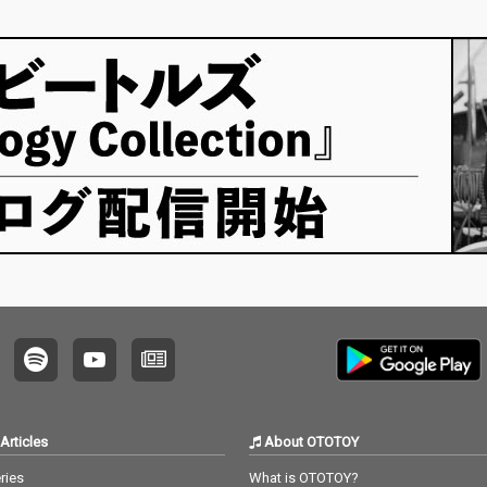
Articles
About OTOTOY
ries
What is OTOTOY?