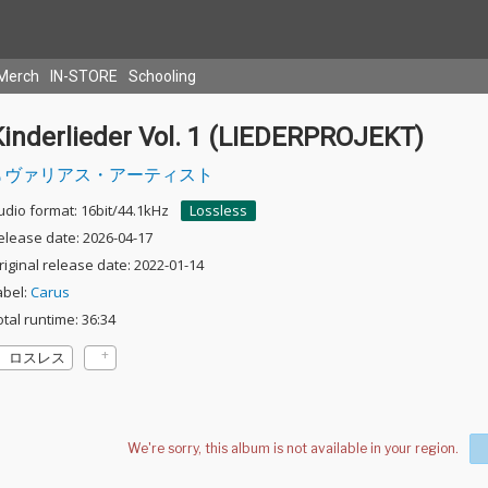
Merch
IN-STORE
Schooling
Kinderlieder Vol. 1 (LIEDERPROJEKT)
ヴァリアス・アーティスト
udio format: 16bit/44.1kHz
Lossless
elease date: 2026-04-17
riginal release date: 2022-01-14
abel:
Carus
otal runtime: 36:34
ロスレス