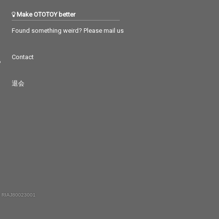
Make OTOTOY better
Found something weird? Please mail us
Contact
つ
退会
 RIAJ80023001