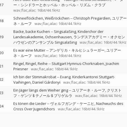
17
ー・シンドラーとホッペル・ホッペル・リズム・クラブ
wav,flac,alac: 16bit/44.1kHz
Schneeflöckchen, Weißröckchen
--
Christoph Pregardien
ユリアー
18
ネ・ルーフ
wav,flac,alac: 16bit/44.1kHz
Backe, backe Kuchen
--
SingsalaSing, Kinderchor der
19
Landesakademie, Ochsenhausen
ランデスアカデミー・オクセン
ハウゼンのアンサンブル SingsalaSing
wav,flac,alac: 16bit/44.1kHz
Es war eine Mutter
--
アンゲリカ・キルヒシュラーガー
ユリアー
20
ネ・ルーフ
wav,flac,alac: 16bit/44.1kHz
Ringel, Ringel, Reihe
--
Stuttgart Hymnus-Chorknaben
Joachim
21
Priesner
wav,flac,alac: 16bit/44.1kHz
Ich bin der Stimmakrobat
--
Evang. Kinderkantorei Stuttgart-
22
Vaihingen
Daniel Gárdonyi
wav,flac,alac: 16bit/44.1kHz
Ein Jäger längs dem Weiher ging
--
ユリアーネ・ルーフ
クリスト
23
フ・ゲンツ＄テノール＄ブリゲルラ
wav,flac,alac: 16bit/44.1kHz
Es tönen die Lieder
--
ヴォルフガング・ケーニヒ
Nachwuchs des
24
Cross Over Jugendchors
wav,flac,alac: 16bit/44.1kHz