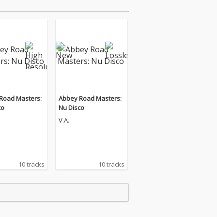
Road Masters:
Abbey Road Masters:
co
Nu Disco
V.A.
10 tracks
10 tracks