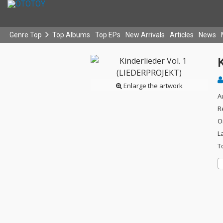
Genre Top
Top Albums
Top EPs
New Arrivals
Articles
News
Enlarge the artwork
A
R
O
L
T