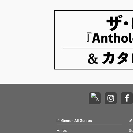
Genre
-
All Genres
Hi-res
Se