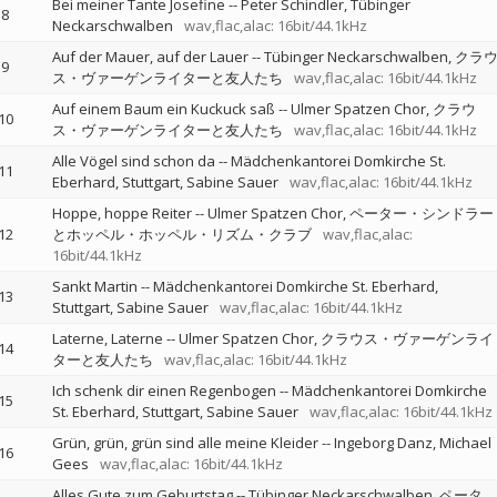
Bei meiner Tante Josefine
--
Peter Schindler
Tübinger
8
Neckarschwalben
wav,flac,alac: 16bit/44.1kHz
Auf der Mauer, auf der Lauer
--
Tübinger Neckarschwalben
クラ
9
ス・ヴァーゲンライターと友人たち
wav,flac,alac: 16bit/44.1kHz
Auf einem Baum ein Kuckuck saß
--
Ulmer Spatzen Chor
クラウ
10
ス・ヴァーゲンライターと友人たち
wav,flac,alac: 16bit/44.1kHz
Alle Vögel sind schon da
--
Mädchenkantorei Domkirche St.
11
Eberhard, Stuttgart
Sabine Sauer
wav,flac,alac: 16bit/44.1kHz
Hoppe, hoppe Reiter
--
Ulmer Spatzen Chor
ペーター・シンドラー
12
とホッペル・ホッペル・リズム・クラブ
wav,flac,alac:
16bit/44.1kHz
Sankt Martin
--
Mädchenkantorei Domkirche St. Eberhard,
13
Stuttgart
Sabine Sauer
wav,flac,alac: 16bit/44.1kHz
Laterne, Laterne
--
Ulmer Spatzen Chor
クラウス・ヴァーゲンライ
14
ターと友人たち
wav,flac,alac: 16bit/44.1kHz
Ich schenk dir einen Regenbogen
--
Mädchenkantorei Domkirche
15
St. Eberhard, Stuttgart
Sabine Sauer
wav,flac,alac: 16bit/44.1kHz
Grün, grün, grün sind alle meine Kleider
--
Ingeborg Danz
Michael
16
Gees
wav,flac,alac: 16bit/44.1kHz
Alles Gute zum Geburtstag
--
Tübinger Neckarschwalben
ペータ