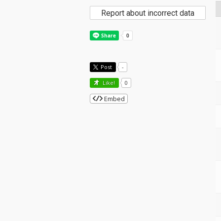
Report about incorrect data
Post
-
Like!
0
Embed