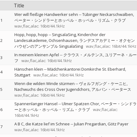
Title
Wer will fleißige Handwerker sehn
--
Tübinger Neckarschwalben
1
ペーター・シンドラーとホッペル・ホッペル・リズム・クラブ
wav,flac,alac: 16bit/44.1kHz
Hopp, hopp, hopp
--
SingsalaSing, Kinderchor der
2
Landesakademie, Ochsenhausen
ランデスアカデミー・オクセン
ハウゼンのアンサンブル SingsalaSing
wav,flac,alac: 16bit/44.1kHz
In meinem kleinen Apfel
--
クラウス・メルテンス
ユリアーネ・ルー
3
フ
wav,flac,alac: 16bit/44.1kHz
Hänschen klein
--
Mädchenkantorei Domkirche St. Eberhard,
4
Stuttgart
wav,flac,alac: 16bit/44.1kHz
Wenn die wilden Winde stürmen
--
ヴォルフガング・ケーニヒ
5
Nachwuchs des Cross Over Jugendchors
アルバン・ペータース
wav,flac,alac: 16bit/44.1kHz
Spannenlanger Hansel
--
Ulmer Spatzen Chor
ペーター・シンドラ
6
ーとホッペル・ホッペル・リズム・クラブ
wav,flac,alac:
16bit/44.1kHz
A B C, die Katze lief im Schnee
--
Julian Pregardian
Götz Payer
7
wav,flac,alac: 16bit/44.1kHz