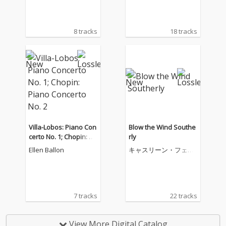
8 tracks
18 tracks
Villa-Lobos: Piano Con
Blow the Wind Southe
certo No. 1; Chopin: Pi
rly
ano Concerto No. 2
Ellen Ballon
キャスリーン・フェリ
アー
7 tracks
22 tracks
View More Digital Catalog