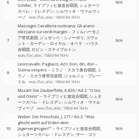
6
N/A
Schiller
ライプツィヒ放送合唱団
シュターツ
カペレ・ドレスデン
シルヴィオ・ヴァルヴィ
ーゾ
wav,flac,alac: 16bit/44.1kHz
Mascagni: Cavalleria rusticana: Gli aranci
olezzano sui verdi margini
--
フィルハーモニ
ア管弦楽団
ジュゼッペ・シノーポリ
コヴェ
7
N/A
ント・ガーデン・ロイヤル・オペラ・ハウス
合唱団
ロビン・ステイプルトン
wav,flac,alac: 16bit/44.1kHz
Leoncavallo: Pagliacci, Act I: Don, din, don –
Suona vespero
--
ミラノ・スカラ座合唱団
ミ
8
N/A
ラノ・スカラ座管弦楽団
ジョルジュ・プレー
トル
wav,flac,alac: 16bit/44.1kHz
Mozart: Die Zauberflöte, K.620 / Act 2: "O Isis
und Osiris"
--
ライプツィヒ放送合唱団
シュタ
9
N/A
ーツカペレ・ドレスデン
シルヴィオ・ヴァル
ヴィーゾ
wav,flac,alac: 16bit/44.1kHz
Weber: Der Freischütz, J. 277 / Act 3: "Was
gleicht wohl auf Erden dem
10
Jägervergnügen?"
--
ライプツィヒ放送合唱団
N/A
シュターツカペレ・ドレスデン
サー・コリ