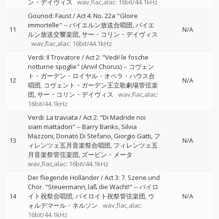
ン・デイヴィス
wav,flac,alac: 16bit/44.1kHz
Gounod: Faust / Act 4: No. 22a "Gloire
immortelle"
--
バイエルン放送合唱団
バイエ
11
N/A
ルン放送交響楽団
サー・コリン・デイヴィス
wav,flac,alac: 16bit/44.1kHz
Verdi: Il Trovatore / Act 2: "Vedi! le fosche
notturne spoglie" (Anvil Chorus)
--
コヴェン
ト・ガーデン・ロイヤル・オペラ・ハウス合
12
N/A
唱団
コヴェント・ガーデン王立歌劇場管弦楽
団
サー・コリン・デイヴィス
wav,flac,alac:
16bit/44.1kHz
Verdi: La traviata / Act 2: "Di Madride noi
siam mattadori"
--
Barry Banks
Silvia
Mazzoni
Donato Di Stefano
Giorgio Gatti
フ
13
N/A
ィレンツェ五月音楽祭合唱団
フィレンツェ五
月音楽祭管弦楽団
ズービン・メータ
wav,flac,alac: 16bit/44.1kHz
Der fliegende Holländer / Act 3: 7. Szene und
Chor. "Steuermann, laß die Wacht!"
--
バイロ
14
イト祝祭合唱団
バイロイト祝祭管弦楽団
ウ
N/A
ォルデマール・ネルソン
wav,flac,alac:
16bit/44.1kHz