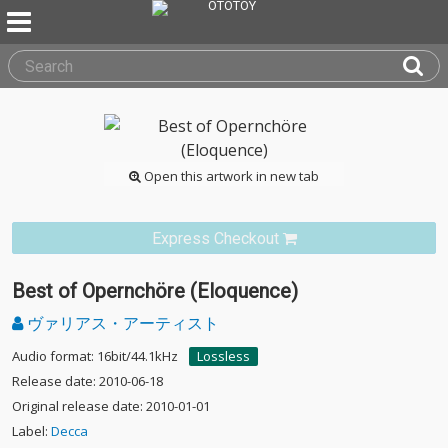
Open this artwork in new tab
Express Checkout
Best of Opernchöre (Eloquence)
ヴァリアス・アーティスト
Audio format: 16bit/44.1kHz
Lossless
Release date: 2010-06-18
Original release date: 2010-01-01
Label:
Decca