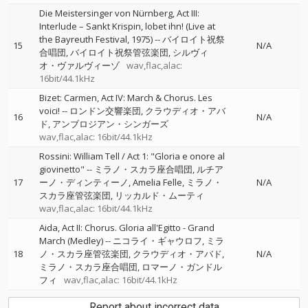
Die Meistersinger von Nürnberg, Act III:
Interlude – Sankt Krispin, lobet ihn! (Live at
the Bayreuth Festival, 1975)
--
バイロイト祝祭
15
N/A
合唱団
バイロイト祝祭管弦楽団
シルヴィ
オ・ヴァルヴィーゾ
wav,flac,alac:
16bit/44.1kHz
Bizet: Carmen, Act IV: March & Chorus. Les
voici!
--
ロンドン交響楽団
クラウディオ・アバ
16
N/A
ド
アンブロジアン・シンガーズ
wav,flac,alac: 16bit/44.1kHz
Rossini: William Tell / Act 1: "Gloria e onore al
giovinetto"
--
ミラノ・スカラ座合唱団
ルチア
17
ーノ・ディンティーノ
Amelia Felle
ミラノ・
N/A
スカラ座管弦楽団
リッカルド・ムーティ
wav,flac,alac: 16bit/44.1kHz
Aida, Act II: Chorus. Gloria all'Egitto - Grand
March (Medley)
--
ニコライ・ギャウロフ
ミラ
18
ノ・スカラ座管弦楽団
クラウディオ・アバド
N/A
ミラノ・スカラ座合唱団
ロマーノ・ガンドル
フィ
wav,flac,alac: 16bit/44.1kHz
Report about incorrect data