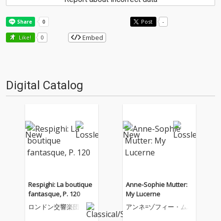
Post
-
Embed
Like!
0
Digital Catalog
Respighi: La boutique
Anne-Sophie Mutter:
fantasque, P. 120
My Lucerne
ロンドン交響楽団
アンネ=ゾフィー・ム
ター