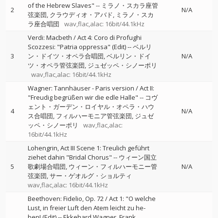
of the Hebrew Slaves"
--
ミラノ・スカラ座管
2
N/A
弦楽団
クラウディオ・アバド
ミラノ・スカ
ラ座合唱団
wav,flac,alac: 16bit/44.1kHz
Verdi: Macbeth / Act 4: Coro di Profughi
Scozzesi: "Patria oppressa" (Edit)
--
ベルリ
3
ン・ドイツ・オペラ合唱団
ベルリン・ドイ
N/A
ツ・オペラ管弦楽団
ジュゼッペ・シノーポリ
wav,flac,alac: 16bit/44.1kHz
Wagner: Tannhäuser - Paris version / Act II:
"Freudig begrüßen wir die edle Halle"
--
コヴ
ェント・ガーデン・ロイヤル・オペラ・ハウ
4
N/A
ス合唱団
フィルハーモニア管弦楽団
ジュゼ
ッペ・シノーポリ
wav,flac,alac:
16bit/44.1kHz
Lohengrin, Act III Scene 1: Treulich geführt
ziehet dahin "Bridal Chorus"
--
ウィーン国立
5
歌劇場合唱団
ウィーン・フィルハーモニー管
N/A
弦楽団
サー・ゲオルグ・ショルティ
wav,flac,alac: 16bit/44.1kHz
Beethoven: Fidelio, Op. 72 / Act 1: "O welche
Lust, in freier Luft den Atem leicht zu he-
ben! (Edit)
--
Ekkehard Wagner
Frank