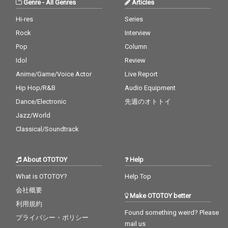
Genre
-
All Genres
Articles
Hi-res
Series
Rock
Interview
Pop
Column
Idol
Review
Anime/Game/Voice Actor
Live Report
Hip Hop/R&B
Audio Equipment
Dance/Electronic
先週のオトトイ
Jazz/World
Classical/Soundtrack
About OTOTOY
Help
What is OTOTOY?
Help Top
会社概要
Make OTOTOY better
利用規約
Found something weird? Please
プライバシー・ポリシー
mail us