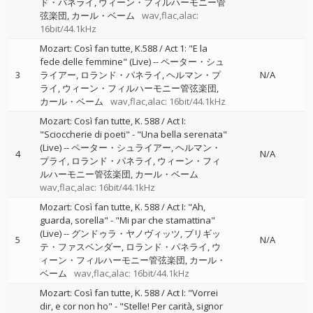
ド・パネライ
ウィーン・フィルハーモニー管
弦楽団
カール・ベーム
wav,flac,alac:
16bit/44.1kHz
Mozart: Così fan tutte, K.588 / Act 1: "E la
fede delle femmine" (Live)
--
ペーター・シュ
3
ライアー
ロランド・パネライ
ヘルマン・プ
N/A
ライ
ウィーン・フィルハーモニー管弦楽団
カール・ベーム
wav,flac,alac: 16bit/44.1kHz
Mozart: Così fan tutte, K. 588 / Act I:
"Scioccherie di poeti" - "Una bella serenata"
(Live)
--
ペーター・シュライアー
ヘルマン・
4
N/A
プライ
ロランド・パネライ
ウィーン・フィ
ルハーモニー管弦楽団
カール・ベーム
wav,flac,alac: 16bit/44.1kHz
Mozart: Così fan tutte, K. 588 / Act I: "Ah,
guarda, sorella" - "Mi par che stamattina"
(Live)
--
グンドゥラ・ヤノヴィッツ
ブリギッ
5
N/A
テ・ファスベンダー
ロランド・パネライ
ウ
ィーン・フィルハーモニー管弦楽団
カール・
ベーム
wav,flac,alac: 16bit/44.1kHz
Mozart: Così fan tutte, K. 588 / Act I: "Vorrei
dir, e cor non ho" - "Stelle! Per carità, signor