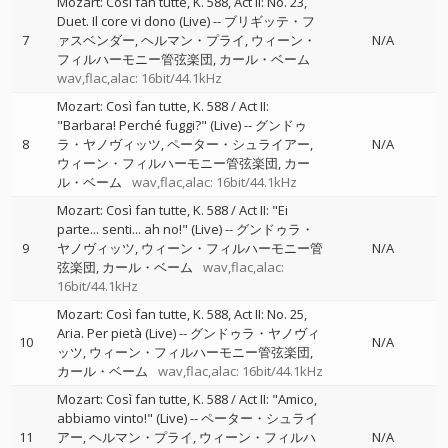
Mozart: Così fan tutte, K. 588, Act II: No. 23,
Duet. Il core vi dono (Live)
--
ブリギッテ・フ
7
ァスベンダー
ヘルマン・プライ
ウィーン・
N/A
フィルハーモニー管弦楽団
カール・ベーム
wav,flac,alac: 16bit/44.1kHz
Mozart: Così fan tutte, K. 588 / Act II:
"Barbara! Perché fuggi?" (Live)
--
グンドゥ
8
ラ・ヤノヴィッツ
ペーター・シュライアー
N/A
ウィーン・フィルハーモニー管弦楽団
カー
ル・ベーム
wav,flac,alac: 16bit/44.1kHz
Mozart: Così fan tutte, K. 588 / Act II: "Ei
parte... senti... ah no!" (Live)
--
グンドゥラ・
9
ヤノヴィッツ
ウィーン・フィルハーモニー管
N/A
弦楽団
カール・ベーム
wav,flac,alac:
16bit/44.1kHz
Mozart: Così fan tutte, K. 588, Act II: No. 25,
Aria. Per pietà (Live)
--
グンドゥラ・ヤノヴィ
10
N/A
ッツ
ウィーン・フィルハーモニー管弦楽団
カール・ベーム
wav,flac,alac: 16bit/44.1kHz
Mozart: Così fan tutte, K. 588 / Act II: "Amico,
abbiamo vinto!" (Live)
--
ペーター・シュライ
11
アー
ヘルマン・プライ
ウィーン・フィルハ
N/A