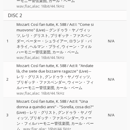
ーモニー管弦楽団
カール・ベーム
wav,flac,alac: 16bit/44.1kHz
DISC 2
Mozart: Così fan tutte, K. 588 / Act I: "Come si
muovono" (Live)
--
グンドゥラ・ヤノヴィッ
ツ
レリ・グリスト
ブリギッテ・ファスベン
1
ダー
ペーター・シュライアー
ロランド・パ
N/A
ネライ
ヘルマン・プライ
ウィーン・フィル
ハーモニー管弦楽団
カール・ベーム
wav,flac,alac: 16bit/44.1kHz
Mozart: Così fan tutte, K. 588 / Act II: "Andate
là, che siete due bizzarre ragazze" (Live)
--
レリ・グリスト
グンドゥラ・ヤノヴィッツ
2
N/A
ブリギッテ・ファスベンダー
ウィーン・フィ
ルハーモニー管弦楽団
カール・ベーム
wav,flac,alac: 16bit/44.1kHz
Mozart: Così fan tutte, K. 588 / Act II: "Una
donna a quindici anni" - "Sorella, cosa dici?"
(Live)
--
レリ・グリスト
グンドゥラ・ヤノヴ
3
N/A
ィッツ
ブリギッテ・ファスベンダー
ウィー
ン・フィルハーモニー管弦楽団
カール・ベー
ム
wav,flac,alac: 16bit/44.1kHz