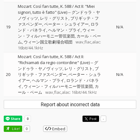
Mozart: Così fan tutte, K. 588 / Act II: "Miei
signori, tutto è fatto" (Live)
--
グンドゥラ・ヤ
ノヴィッツ
レリ・グリスト
ブリギッテ・フ
ァスベンダー
ペーター・シュライアー
ロラ
19
N/A
ンド・パネライ
ヘルマン・プライ
ウィー
ン・フィルハーモニー管弦楽団
カール・ベー
ム
ウィーン国立歌劇場合唱団
wav,flac,alac:
16bit/44.1kHz
Mozart: Così fan tutte, K. 588 / Act II:
"Richiamati da regio contordine" (Live)
--
グ
ンドゥラ・ヤノヴィッツ
レリ・グリスト
ブ
20
リギッテ・ファスベンダー
ペーター・シュラ
N/A
イアー
ヘルマン・プライ
ロランド・パネラ
イ
ウィーン・フィルハーモニー管弦楽団
カ
ール・ベーム
wav,flac,alac: 16bit/44.1kHz
Report about incorrect data
Post
-
Embed
Like!
0