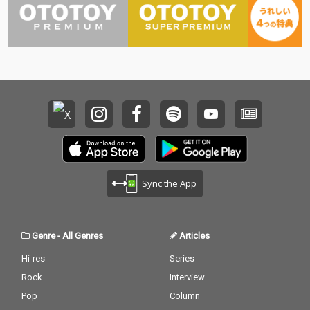
Sync the App
Genre
-
All Genres
Articles
Hi-res
Series
Rock
Interview
Pop
Column