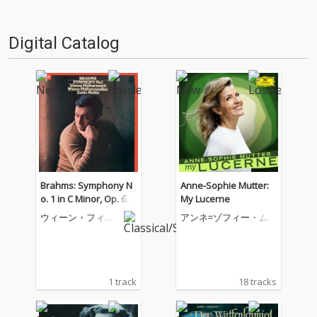
Digital Catalog
Brahms: Symphony N
Anne-Sophie Mutter:
o. 1 in C Minor, Op. 68:
My Lucerne
III. Un poco allegretto
ウィーン・フィル
アンネ=ゾフィー・ム
e grazioso
ハーモニー管弦楽
ター
団
1 track
18 tracks