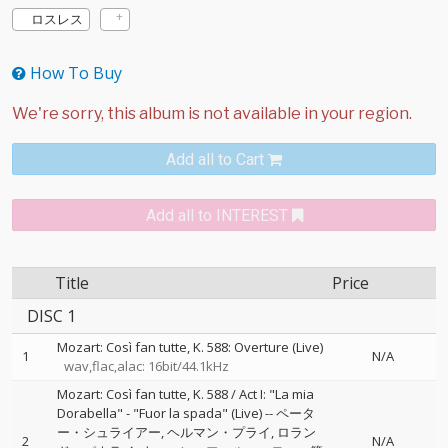
ロスレス
How To Buy
Add all to Cart
Add all to INTEREST
Title
Price
DISC 1
Mozart: Così fan tutte, K. 588: Overture (Live)
1
N/A
wav,flac,alac: 16bit/44.1kHz
Mozart: Così fan tutte, K. 588 / Act I: "La mia
Dorabella" - "Fuor la spada" (Live)
--
ペータ
ー・シュライアー
ヘルマン・プライ
ロラン
2
N/A