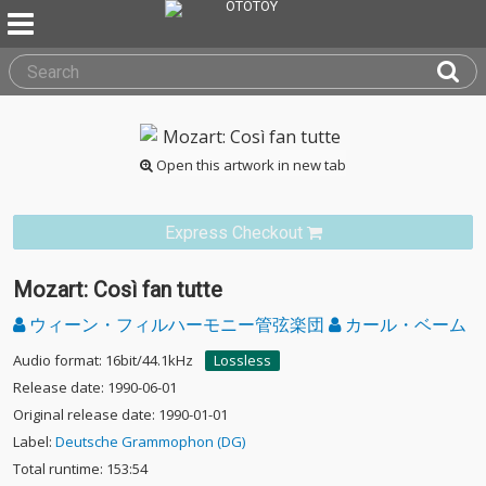
Open this artwork in new tab
Express Checkout
Mozart: Così fan tutte
ウィーン・フィルハーモニー管弦楽団
カール・ベーム
Audio format: 16bit/44.1kHz
Lossless
Release date: 1990-06-01
Original release date: 1990-01-01
Label:
Deutsche Grammophon (DG)
Total runtime: 153:54