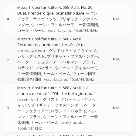
Mozart: Così fan tutte, K. 588, Act II: No. 20,
Duet. Prenderò quel brunettino (Live)
--
グン
4
ドゥラ・ヤノヴィッツ
ブリギッテ・ファスベ
N/A
ンダー
ウィーン・フィルハーモニー管弦楽団
カール・ベーム
wav,flac,alac: 16bit/44.1kHz
Mozart: Così fan tutte, K. 588 / Act II:
Secondate, aurette amiche...Cos'è tal
serenata (Live)
--
グンドゥラ・ヤノヴィッツ
レリ・グリスト
ブリギッテ・ファスベンダー
5
N/A
ペーター・シュライアー
ヘルマン・プライ
ロランド・パネライ
ウィーン・フィルハーモ
ニー管弦楽団
カール・ベーム
ウィーン国立
歌劇場合唱団
wav,flac,alac: 16bit/44.1kHz
Mozart: Così fan tutte, K. 588 / Act II: "La
mano a me date" - "Oh che bella giornata!"
(Live)
--
レリ・グリスト
グンドゥラ・ヤノヴ
ィッツ
ブリギッテ・ファスベンダー
ペータ
6
N/A
ー・シュライアー
ロランド・パネライ
ヘル
マン・プライ
ウィーン・フィルハーモニー管
弦楽団
カール・ベーム
wav,flac,alac:
16bit/44.1kHz