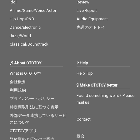
Idol
Review
Anime/Game/Voice Actor
Live Report
Hip Hop/R&B
Audio Equipment
Dance/Electronic
先週のオトトイ
Jazz/World
Classical/Soundtrack
About OTOTOY
Help
What is OTOTOY?
Help Top
会社概要
Make OTOTOY better
利用規約
Found something weird? Please
プライバシー・ポリシー
mail us
特定商取引法に基づく表示
外部データ連携しているサービ
Contact
スについて
OTOTOYアプリ
退会
媒体資料と広告のご案内