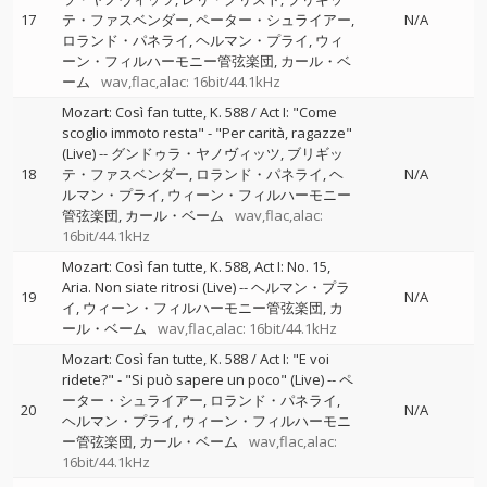
17
テ・ファスベンダー
ペーター・シュライアー
N/A
ロランド・パネライ
ヘルマン・プライ
ウィ
ーン・フィルハーモニー管弦楽団
カール・ベ
ーム
wav,flac,alac: 16bit/44.1kHz
Mozart: Così fan tutte, K. 588 / Act I: "Come
scoglio immoto resta" - "Per carità, ragazze"
(Live)
--
グンドゥラ・ヤノヴィッツ
ブリギッ
18
テ・ファスベンダー
ロランド・パネライ
ヘ
N/A
ルマン・プライ
ウィーン・フィルハーモニー
管弦楽団
カール・ベーム
wav,flac,alac:
16bit/44.1kHz
Mozart: Così fan tutte, K. 588, Act I: No. 15,
Aria. Non siate ritrosi (Live)
--
ヘルマン・プラ
19
N/A
イ
ウィーン・フィルハーモニー管弦楽団
カ
ール・ベーム
wav,flac,alac: 16bit/44.1kHz
Mozart: Così fan tutte, K. 588 / Act I: "E voi
ridete?" - "Si può sapere un poco" (Live)
--
ペ
ーター・シュライアー
ロランド・パネライ
20
N/A
ヘルマン・プライ
ウィーン・フィルハーモニ
ー管弦楽団
カール・ベーム
wav,flac,alac:
16bit/44.1kHz