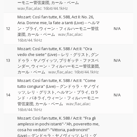
ーモニー管弦楽団
カール・ベーム
wav,flac,alac: 16bit/44.1kHz
Mozart: Così fan tutte, K. 588, Act II: No. 26,
Aria. Donne mie, la fate a tanti (Live)
--
ヘルマ
12
ン・プライ
ウィーン・フィルハーモニー管弦
N/A
楽団
カール・ベーム
wav,flac,alac:
16bit/44.1kHz
Mozart: Così fan tutte, K. 588 / Act II: "Ora
vedo che siete" (Live)
--
レリ・グリスト
グン
13
ドゥラ・ヤノヴィッツ
ブリギッテ・ファスベ
N/A
ンダー
ウィーン・フィルハーモニー管弦楽団
カール・ベーム
wav,flac,alac: 16bit/44.1kHz
Mozart: Così fan tutte, K. 588 / Act II: "Come
tutto congiura" (Live)
--
グンドゥラ・ヤノヴィ
ッツ
レリ・グリスト
ヘルマン・プライ
ロラ
14
N/A
ンド・パネライ
ウィーン・フィルハーモニー
管弦楽団
カール・ベーム
wav,flac,alac:
16bit/44.1kHz
Mozart: Così fan tutte, K. 588 / Act II: "Fra gli
amplessi in pochi istanti"-"Ah, poveretto me,
cosa ho veduto!"-"Vittoria, padroncini!"
(Live)
--
グンドゥラ・ヤノヴィッツ
レリ・グ