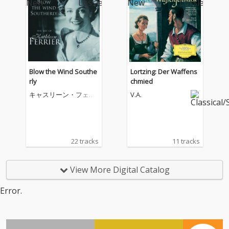
Blow the Wind Southe
Lortzing: Der Waffens
rly
chmied
キャスリーン・フェリ
V.A.
アー
22 tracks
11 tracks
View More Digital Catalog
Error.