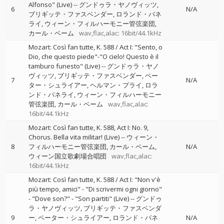
Alfonso" (Live)
--
グンドゥラ・ヤノヴィッツ
6
N/A
ブリギッテ・ファスベンダー
ロランド・パネ
ライ
ウィーン・フィルハーモニー管弦楽団
カール・ベーム
wav,flac,alac: 16bit/44.1kHz
Mozart: Così fan tutte, K. 588 / Act I: "Sento, o
Dio, che questo piede"-"O cielo! Questo è il
tamburo funesto" (Live)
--
グンドゥラ・ヤノ
ヴィッツ
ブリギッテ・ファスベンダー
ペー
7
N/A
ター・シュライアー
ヘルマン・プライ
ロラ
ンド・パネライ
ウィーン・フィルハーモニー
管弦楽団
カール・ベーム
wav,flac,alac:
16bit/44.1kHz
Mozart: Così fan tutte, K. 588, Act I: No. 9,
Chorus. Bella vita militar! (Live)
--
ウィーン・
8
フィルハーモニー管弦楽団
カール・ベーム
N/A
ウィーン国立歌劇場合唱団
wav,flac,alac:
16bit/44.1kHz
Mozart: Così fan tutte, K. 588 / Act I: "Non v'è
più tempo, amici" - "Di scrivermi ogni giorno"
- "Dove son?" - "Son partiti" (Live)
--
グンドゥ
ラ・ヤノヴィッツ
ブリギッテ・ファスベンダ
9
ー
ペーター・シュライアー
ロランド・パネ
N/A