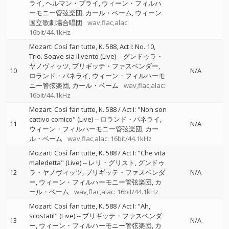
ライ
ヘルマン・プライ
ウィーン・フィルハ
ーモニー管弦楽団
カール・ベーム
ウィーン
国立歌劇場合唱団
wav,flac,alac:
16bit/44.1kHz
Mozart: Così fan tutte, K. 588, Act I: No. 10,
Trio. Soave sia il vento (Live)
--
グンドゥラ・
ヤノヴィッツ
ブリギッテ・ファスベンダー
10
N/A
ロランド・パネライ
ウィーン・フィルハーモ
ニー管弦楽団
カール・ベーム
wav,flac,alac:
16bit/44.1kHz
Mozart: Così fan tutte, K. 588 / Act I: "Non son
cattivo comico" (Live)
--
ロランド・パネライ
11
N/A
ウィーン・フィルハーモニー管弦楽団
カー
ル・ベーム
wav,flac,alac: 16bit/44.1kHz
Mozart: Così fan tutte, K. 588 / Act I: "Che vita
maledetta" (Live)
--
レリ・グリスト
グンドゥ
12
ラ・ヤノヴィッツ
ブリギッテ・ファスベンダ
N/A
ー
ウィーン・フィルハーモニー管弦楽団
カ
ール・ベーム
wav,flac,alac: 16bit/44.1kHz
Mozart: Così fan tutte, K. 588 / Act I: "Ah,
scostati!" (Live)
--
ブリギッテ・ファスベンダ
13
N/A
ー
ウィーン・フィルハーモニー管弦楽団
カ