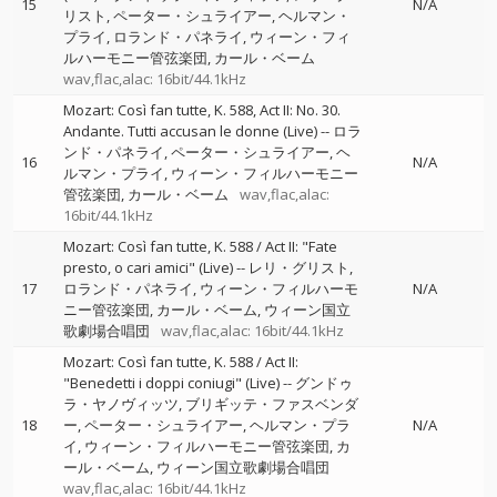
15
N/A
リスト
ペーター・シュライアー
ヘルマン・
プライ
ロランド・パネライ
ウィーン・フィ
ルハーモニー管弦楽団
カール・ベーム
wav,flac,alac: 16bit/44.1kHz
Mozart: Così fan tutte, K. 588, Act II: No. 30.
Andante. Tutti accusan le donne (Live)
--
ロラ
ンド・パネライ
ペーター・シュライアー
ヘ
16
N/A
ルマン・プライ
ウィーン・フィルハーモニー
管弦楽団
カール・ベーム
wav,flac,alac:
16bit/44.1kHz
Mozart: Così fan tutte, K. 588 / Act II: "Fate
presto, o cari amici" (Live)
--
レリ・グリスト
17
ロランド・パネライ
ウィーン・フィルハーモ
N/A
ニー管弦楽団
カール・ベーム
ウィーン国立
歌劇場合唱団
wav,flac,alac: 16bit/44.1kHz
Mozart: Così fan tutte, K. 588 / Act II:
"Benedetti i doppi coniugi" (Live)
--
グンドゥ
ラ・ヤノヴィッツ
ブリギッテ・ファスベンダ
18
ー
ペーター・シュライアー
ヘルマン・プラ
N/A
イ
ウィーン・フィルハーモニー管弦楽団
カ
ール・ベーム
ウィーン国立歌劇場合唱団
wav,flac,alac: 16bit/44.1kHz