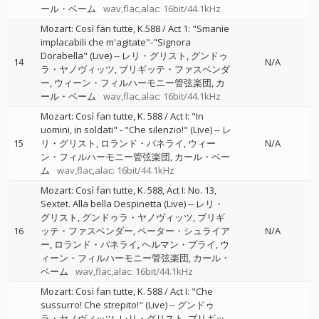
ール・ベーム
wav,flac,alac: 16bit/44.1kHz
Mozart: Così fan tutte, K.588 / Act 1: "Smanie
implacabili che m'agitate"-"Signora
Dorabella" (Live)
--
レリ・グリスト
グンドゥ
14
N/A
ラ・ヤノヴィッツ
ブリギッテ・ファスベンダ
ー
ウィーン・フィルハーモニー管弦楽団
カ
ール・ベーム
wav,flac,alac: 16bit/44.1kHz
Mozart: Così fan tutte, K. 588 / Act I: "In
uomini, in soldati" - "Che silenzio!" (Live)
--
レ
15
リ・グリスト
ロランド・パネライ
ウィー
N/A
ン・フィルハーモニー管弦楽団
カール・ベー
ム
wav,flac,alac: 16bit/44.1kHz
Mozart: Così fan tutte, K. 588, Act I: No. 13,
Sextet. Alla bella Despinetta (Live)
--
レリ・
グリスト
グンドゥラ・ヤノヴィッツ
ブリギ
16
ッテ・ファスベンダー
ペーター・シュライア
N/A
ー
ロランド・パネライ
ヘルマン・プライ
ウ
ィーン・フィルハーモニー管弦楽団
カール・
ベーム
wav,flac,alac: 16bit/44.1kHz
Mozart: Così fan tutte, K. 588 / Act I: "Che
sussurro! Che strepito!" (Live)
--
グンドゥ
ラ・ヤノヴィッツ
レリ・グリスト
ブリギッ