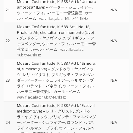
Mozart: Così fan tutte, K. 588 / Act I: "Un'aura
amorosa" (Live)
--
ペーター・シュライアー
21
N/A
ウィーン・フィルハーモニー管弦楽団
カー
ル・ベーム
wav,flac,alac: 16bit/44.1kHz
Mozart: Così fan tutte, K. 588, Act I: No. 18,
Finale: a. Ah, che tutta in un momento (Live)
-
-
グンドゥラ・ヤノヴィッツ
ブリギッテ・フ
22
N/A
ァスベンダー
ウィーン・フィルハーモニー管
弦楽団
カール・ベーム
wav,flac,alac:
16bit/44.1kHz
Mozart: Così fan tutte, K. 588 / Act I: "Si mora,
sì, si mora" (Live)
--
グンドゥラ・ヤノヴィッ
ツ
レリ・グリスト
ブリギッテ・ファスベン
23
ダー
ペーター・シュライアー
ヘルマン・プ
N/A
ライ
ロランド・パネライ
ウィーン・フィル
ハーモニー管弦楽団
カール・ベーム
wav,flac,alac: 16bit/44.1kHz
Mozart: Così fan tutte, K. 588 / Act I: "Eccovi il
medico" (Live)
--
レリ・グリスト
グンドゥ
ラ・ヤノヴィッツ
ブリギッテ・ファスベンダ
24
ー
ペーター・シュライアー
ロランド・パネ
N/A
ライ
ヘルマン・プライ
ウィーン・フィルハ