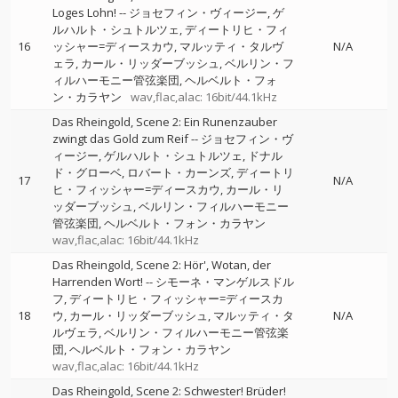
Loges Lohn!
--
ジョセフィン・ヴィージー
ゲ
ルハルト・シュトルツェ
ディートリヒ・フィ
16
ッシャー=ディースカウ
マルッティ・タルヴ
N/A
ェラ
カール・リッダーブッシュ
ベルリン・フ
ィルハーモニー管弦楽団
ヘルベルト・フォ
ン・カラヤン
wav,flac,alac: 16bit/44.1kHz
Das Rheingold, Scene 2: Ein Runenzauber
zwingt das Gold zum Reif
--
ジョセフィン・ヴ
ィージー
ゲルハルト・シュトルツェ
ドナル
ド・グローベ
ロバート・カーンズ
ディートリ
17
N/A
ヒ・フィッシャー=ディースカウ
カール・リ
ッダーブッシュ
ベルリン・フィルハーモニー
管弦楽団
ヘルベルト・フォン・カラヤン
wav,flac,alac: 16bit/44.1kHz
Das Rheingold, Scene 2: Hör', Wotan, der
Harrenden Wort!
--
シモーネ・マンゲルスドル
フ
ディートリヒ・フィッシャー=ディースカ
18
ウ
カール・リッダーブッシュ
マルッティ・タ
N/A
ルヴェラ
ベルリン・フィルハーモニー管弦楽
団
ヘルベルト・フォン・カラヤン
wav,flac,alac: 16bit/44.1kHz
Das Rheingold, Scene 2: Schwester! Brüder!