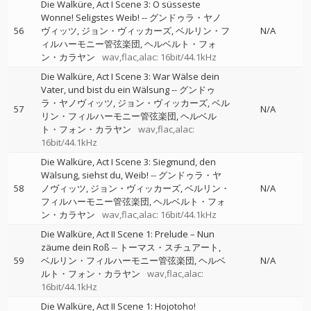
Die Walküre, Act I Scene 3: O süsseste
Wonne! Seligstes Weib!
--
グンドゥラ・ヤノ
56
ヴィッツ
ジョン・ヴィッカーズ
ベルリン・フ
N/A
ィルハーモニー管弦楽団
ヘルベルト・フォ
ン・カラヤン
wav,flac,alac: 16bit/44.1kHz
Die Walküre, Act I Scene 3: War Wälse dein
Vater, und bist du ein Wälsung
--
グンドゥ
ラ・ヤノヴィッツ
ジョン・ヴィッカーズ
ベル
57
N/A
リン・フィルハーモニー管弦楽団
ヘルベル
ト・フォン・カラヤン
wav,flac,alac:
16bit/44.1kHz
Die Walküre, Act I Scene 3: Siegmund, den
Wälsung, siehst du, Weib!
--
グンドゥラ・ヤ
58
ノヴィッツ
ジョン・ヴィッカーズ
ベルリン・
N/A
フィルハーモニー管弦楽団
ヘルベルト・フォ
ン・カラヤン
wav,flac,alac: 16bit/44.1kHz
Die Walküre, Act II Scene 1: Prelude – Nun
zäume dein Roß
--
トーマス・スチュアート
59
ベルリン・フィルハーモニー管弦楽団
ヘルベ
N/A
ルト・フォン・カラヤン
wav,flac,alac:
16bit/44.1kHz
Die Walküre, Act II Scene 1: Hojotoho!