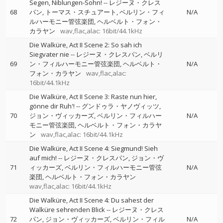
Segen, Niblungen-Sohn!
--
レジーヌ・クレス
68
パン
トーマス・スチュアート
ベルリン・フィ
N/A
ルハーモニー管弦楽団
ヘルベルト・フォン・
カラヤン
wav,flac,alac: 16bit/44.1kHz
Die Walküre, Act II Scene 2: So sah ich
Siegvater nie
--
レジーヌ・クレスパン
ベルリ
69
ン・フィルハーモニー管弦楽団
ヘルベルト・
N/A
フォン・カラヤン
wav,flac,alac:
16bit/44.1kHz
Die Walküre, Act II Scene 3: Raste nun hier,
gönne dir Ruh'!
--
グンドゥラ・ヤノヴィッツ
70
ジョン・ヴィッカーズ
ベルリン・フィルハー
N/A
モニー管弦楽団
ヘルベルト・フォン・カラヤ
ン
wav,flac,alac: 16bit/44.1kHz
Die Walküre, Act II Scene 4: Siegmund! Sieh
auf mich!
--
レジーヌ・クレスパン
ジョン・ヴ
71
ィッカーズ
ベルリン・フィルハーモニー管弦
N/A
楽団
ヘルベルト・フォン・カラヤン
wav,flac,alac: 16bit/44.1kHz
Die Walküre, Act II Scene 4: Du sahest der
Walküre sehrenden Blick
--
レジーヌ・クレス
72
パン
ジョン・ヴィッカーズ
ベルリン・フィル
N/A