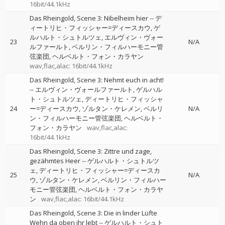
16bit/44.1kHz
Das Rheingold, Scene 3: Nibelheim hier
--
デ
ィートリヒ・フィッシャー=ディースカウ
ゲ
ルハルト・シュトルツェ
エルヴィン・ヴォー
23
N/A
ルファールト
ベルリン・フィルハーモニー管
弦楽団
ヘルベルト・フォン・カラヤン
wav,flac,alac: 16bit/44.1kHz
Das Rheingold, Scene 3: Nehmt euch in acht!
--
エルヴィン・ヴォールファールト
ゲルハル
ト・シュトルツェ
ディートリヒ・フィッシャ
24
ー=ディースカウ
ゾルタン・ケレメン
ベルリ
N/A
ン・フィルハーモニー管弦楽団
ヘルベルト・
フォン・カラヤン
wav,flac,alac:
16bit/44.1kHz
Das Rheingold, Scene 3: Zittre und zage,
gezähmtes Heer
--
ゲルハルト・シュトルツ
ェ
ディートリヒ・フィッシャー=ディースカ
25
N/A
ウ
ゾルタン・ケレメン
ベルリン・フィルハー
モニー管弦楽団
ヘルベルト・フォン・カラヤ
ン
wav,flac,alac: 16bit/44.1kHz
Das Rheingold, Scene 3: Die in linder Lüfte
Wehn da oben ihr lebt
--
ゲルハルト・シュト