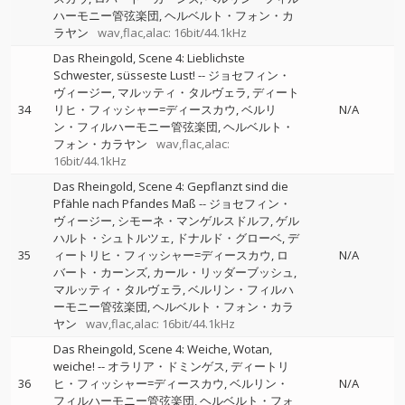
ハーモニー管弦楽団
ヘルベルト・フォン・カ
ラヤン
wav,flac,alac: 16bit/44.1kHz
Das Rheingold, Scene 4: Lieblichste
Schwester, süsseste Lust!
--
ジョセフィン・
ヴィージー
マルッティ・タルヴェラ
ディート
34
リヒ・フィッシャー=ディースカウ
ベルリ
N/A
ン・フィルハーモニー管弦楽団
ヘルベルト・
フォン・カラヤン
wav,flac,alac:
16bit/44.1kHz
Das Rheingold, Scene 4: Gepflanzt sind die
Pfähle nach Pfandes Maß
--
ジョセフィン・
ヴィージー
シモーネ・マンゲルスドルフ
ゲル
ハルト・シュトルツェ
ドナルド・グローベ
デ
35
ィートリヒ・フィッシャー=ディースカウ
ロ
N/A
バート・カーンズ
カール・リッダーブッシュ
マルッティ・タルヴェラ
ベルリン・フィルハ
ーモニー管弦楽団
ヘルベルト・フォン・カラ
ヤン
wav,flac,alac: 16bit/44.1kHz
Das Rheingold, Scene 4: Weiche, Wotan,
weiche!
--
オラリア・ドミンゲス
ディートリ
36
ヒ・フィッシャー=ディースカウ
ベルリン・
N/A
フィルハーモニー管弦楽団
ヘルベルト・フォ