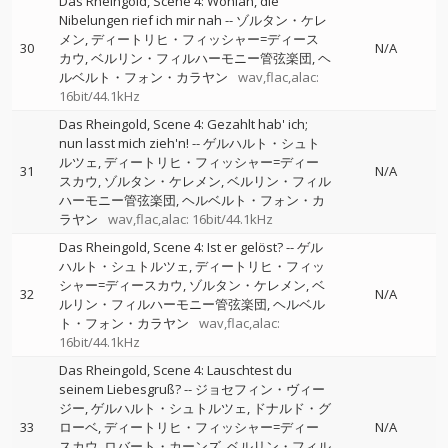
Das Rheingold, Scene 4: Wohlan, die
Nibelungen rief ich mir nah
--
ゾルタン・ケレ
メン
ディートリヒ・フィッシャー=ディース
30
N/A
カウ
ベルリン・フィルハーモニー管弦楽団
ヘ
ルベルト・フォン・カラヤン
wav,flac,alac:
16bit/44.1kHz
Das Rheingold, Scene 4: Gezahlt hab' ich;
nun lasst mich zieh'n!
--
ゲルハルト・シュト
ルツェ
ディートリヒ・フィッシャー=ディー
31
N/A
スカウ
ゾルタン・ケレメン
ベルリン・フィル
ハーモニー管弦楽団
ヘルベルト・フォン・カ
ラヤン
wav,flac,alac: 16bit/44.1kHz
Das Rheingold, Scene 4: Ist er gelöst?
--
ゲル
ハルト・シュトルツェ
ディートリヒ・フィッ
シャー=ディースカウ
ゾルタン・ケレメン
ベ
32
N/A
ルリン・フィルハーモニー管弦楽団
ヘルベル
ト・フォン・カラヤン
wav,flac,alac:
16bit/44.1kHz
Das Rheingold, Scene 4: Lauschtest du
seinem Liebesgruß?
--
ジョセフィン・ヴィー
ジー
ゲルハルト・シュトルツェ
ドナルド・グ
33
ローベ
ディートリヒ・フィッシャー=ディー
N/A
スカウ
ロバート・カーンズ
ベルリン・フィル