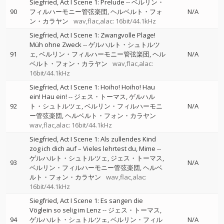
Siegfried, Act I Scene 1: Prelude
--
ベルリン・
90
フィルハーモニー管弦楽団
ヘルベルト・フォ
N/A
ン・カラヤン
wav,flac,alac: 16bit/44.1kHz
Siegfried, Act I Scene 1: Zwangvolle Plage!
Müh ohne Zweck
--
ゲルハルト・シュトルツ
91
ェ
ベルリン・フィルハーモニー管弦楽団
ヘル
N/A
ベルト・フォン・カラヤン
wav,flac,alac:
16bit/44.1kHz
Siegfried, Act I Scene 1: Hoiho! Hoiho! Hau
ein! Hau ein!
--
ジェス・トーマス
ゲルハル
92
ト・シュトルツェ
ベルリン・フィルハーモニ
N/A
ー管弦楽団
ヘルベルト・フォン・カラヤン
wav,flac,alac: 16bit/44.1kHz
Siegfried, Act I Scene 1: Als zullendes Kind
zog ich dich auf – Vieles lehrtest du, Mime
--
ゲルハルト・シュトルツェ
ジェス・トーマス
93
N/A
ベルリン・フィルハーモニー管弦楽団
ヘルベ
ルト・フォン・カラヤン
wav,flac,alac:
16bit/44.1kHz
Siegfried, Act I Scene 1: Es sangen die
Vöglein so selig im Lenz
--
ジェス・トーマス
94
ゲルハルト・シュトルツェ
ベルリン・フィル
N/A