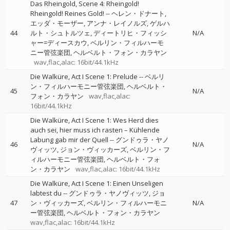
Das Rheingold, Scene 4: Rheingold!
Rheingold! Reines Gold!
--
ヘレン・ドナート
エッダ・モーザー
アンナ・レイノルズ
ゲルハ
44
ルト・シュトルツェ
ディートリヒ・フィッシ
N/A
ャー=ディースカウ
ベルリン・フィルハーモ
ニー管弦楽団
ヘルベルト・フォン・カラヤン
wav,flac,alac: 16bit/44.1kHz
Die Walküre, Act I Scene 1: Prelude
--
ベルリ
ン・フィルハーモニー管弦楽団
ヘルベルト・
45
N/A
フォン・カラヤン
wav,flac,alac:
16bit/44.1kHz
Die Walküre, Act I Scene 1: Wes Herd dies
auch sei, hier muss ich rasten – Kühlende
Labung gab mir der Quell
--
グンドゥラ・ヤノ
46
N/A
ヴィッツ
ジョン・ヴィッカーズ
ベルリン・フ
ィルハーモニー管弦楽団
ヘルベルト・フォ
ン・カラヤン
wav,flac,alac: 16bit/44.1kHz
Die Walküre, Act I Scene 1: Einen Unseligen
labtest du
--
グンドゥラ・ヤノヴィッツ
ジョ
47
ン・ヴィッカーズ
ベルリン・フィルハーモニ
N/A
ー管弦楽団
ヘルベルト・フォン・カラヤン
wav,flac,alac: 16bit/44.1kHz