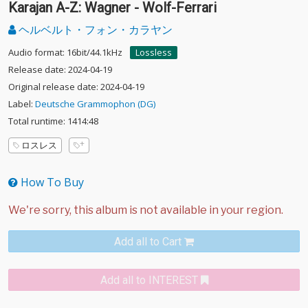
Karajan A-Z: Wagner - Wolf-Ferrari
ヘルベルト・フォン・カラヤン
Audio format: 16bit/44.1kHz
Lossless
Release date: 2024-04-19
Original release date: 2024-04-19
Label:
Deutsche Grammophon (DG)
Total runtime: 1414:48
ロスレス
How To Buy
Add all to Cart
Add all to INTEREST