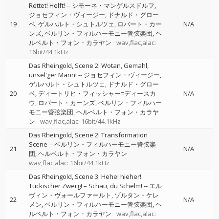
Rettet! Helft!
--
シモーネ・マンゲルスドルフ
ジョセフィン・ヴィージー
ドナルド・グロー
19
ベ
ゲルハルト・シュトルツェ
ロバート・カー
N/A
ンズ
ベルリン・フィルハーモニー管弦楽団
ヘ
ルベルト・フォン・カラヤン
wav,flac,alac:
16bit/44.1kHz
Das Rheingold, Scene 2: Wotan, Gemahl,
unsel'ger Mann!
--
ジョセフィン・ヴィージー
ゲルハルト・シュトルツェ
ドナルド・グロー
20
ベ
ディートリヒ・フィッシャー=ディースカ
N/A
ウ
ロバート・カーンズ
ベルリン・フィルハー
モニー管弦楽団
ヘルベルト・フォン・カラヤ
ン
wav,flac,alac: 16bit/44.1kHz
Das Rheingold, Scene 2: Transformation
Scene
--
ベルリン・フィルハーモニー管弦楽
21
N/A
団
ヘルベルト・フォン・カラヤン
wav,flac,alac: 16bit/44.1kHz
Das Rheingold, Scene 3: Hehe! hieher!
Tückischer Zwerg! – Schau, du Schelm!
--
エル
ヴィン・ヴォールファールト
ゾルタン・ケレ
22
N/A
メン
ベルリン・フィルハーモニー管弦楽団
ヘ
ルベルト・フォン・カラヤン
wav,flac,alac: