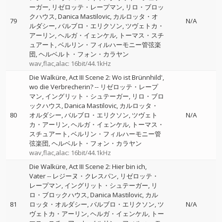
ーガー
リゼロッテ・レープマン
リロ・ブロッ
クハウス
Danica Mastilovic
カルロッタ・オ
79
N/A
ルダシー
バルブロ・エリクソン
ツヴェトカ・
アーリン
ヘルガ・イェンケル
トーマス・スチ
ュアート
ベルリン・フィルハーモニー管弦楽
団
ヘルベルト・フォン・カラヤン
wav,flac,alac: 16bit/44.1kHz
Die Walküre, Act III Scene 2: Wo ist Brünnhild',
wo die Verbrecherin?
--
リゼロッテ・レープ
マン
イングリット・シュテーガー
リロ・ブロ
ックハウス
Danica Mastilovic
カルロッタ・
80
オルダシー
バルブロ・エリクソン
ツヴェト
N/A
カ・アーリン
ヘルガ・イェンケル
トーマス・
スチュアート
ベルリン・フィルハーモニー管
弦楽団
ヘルベルト・フォン・カラヤン
wav,flac,alac: 16bit/44.1kHz
Die Walküre, Act III Scene 2: Hier bin ich,
Vater
--
レジーヌ・クレスパン
リゼロッテ・
レープマン
イングリット・シュテーガー
リ
ロ・ブロックハウス
Danica Mastilovic
カル
81
ロッタ・オルダシー
バルブロ・エリクソン
ツ
N/A
ヴェトカ・アーリン
ヘルガ・イェンケル
トー