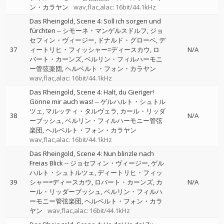
ン・カラヤン
wav,flac,alac: 16bit/44.1kHz
Das Rheingold, Scene 4: Soll ich sorgen und
fürchten
--
シモーネ・マンゲルスドルフ
ジョ
セフィン・ヴィージー
ドナルド・グローベ
デ
37
ィートリヒ・フィッシャー=ディースカウ
ロ
N/A
バート・カーンズ
ベルリン・フィルハーモニ
ー管弦楽団
ヘルベルト・フォン・カラヤン
wav,flac,alac: 16bit/44.1kHz
Das Rheingold, Scene 4: Halt, du Gieriger!
Gönne mir auch was!
--
ゲルハルト・シュトル
ツェ
マルッティ・タルヴェラ
カール・リッダ
38
N/A
ーブッシュ
ベルリン・フィルハーモニー管弦
楽団
ヘルベルト・フォン・カラヤン
wav,flac,alac: 16bit/44.1kHz
Das Rheingold, Scene 4: Nun blinzle nach
Freias Blick
--
ジョセフィン・ヴィージー
ゲル
ハルト・シュトルツェ
ディートリヒ・フィッ
39
シャー=ディースカウ
ロバート・カーンズ
カ
N/A
ール・リッダーブッシュ
ベルリン・フィルハ
ーモニー管弦楽団
ヘルベルト・フォン・カラ
ヤン
wav,flac,alac: 16bit/44.1kHz