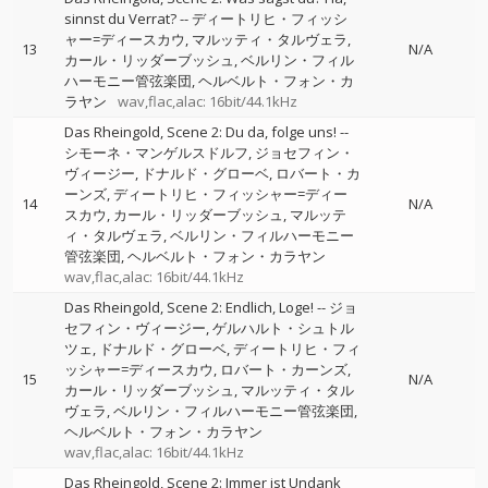
sinnst du Verrat?
--
ディートリヒ・フィッシ
ャー=ディースカウ
マルッティ・タルヴェラ
13
N/A
カール・リッダーブッシュ
ベルリン・フィル
ハーモニー管弦楽団
ヘルベルト・フォン・カ
ラヤン
wav,flac,alac: 16bit/44.1kHz
Das Rheingold, Scene 2: Du da, folge uns!
--
シモーネ・マンゲルスドルフ
ジョセフィン・
ヴィージー
ドナルド・グローベ
ロバート・カ
ーンズ
ディートリヒ・フィッシャー=ディー
14
N/A
スカウ
カール・リッダーブッシュ
マルッテ
ィ・タルヴェラ
ベルリン・フィルハーモニー
管弦楽団
ヘルベルト・フォン・カラヤン
wav,flac,alac: 16bit/44.1kHz
Das Rheingold, Scene 2: Endlich, Loge!
--
ジョ
セフィン・ヴィージー
ゲルハルト・シュトル
ツェ
ドナルド・グローベ
ディートリヒ・フィ
ッシャー=ディースカウ
ロバート・カーンズ
15
N/A
カール・リッダーブッシュ
マルッティ・タル
ヴェラ
ベルリン・フィルハーモニー管弦楽団
ヘルベルト・フォン・カラヤン
wav,flac,alac: 16bit/44.1kHz
Das Rheingold, Scene 2: Immer ist Undank