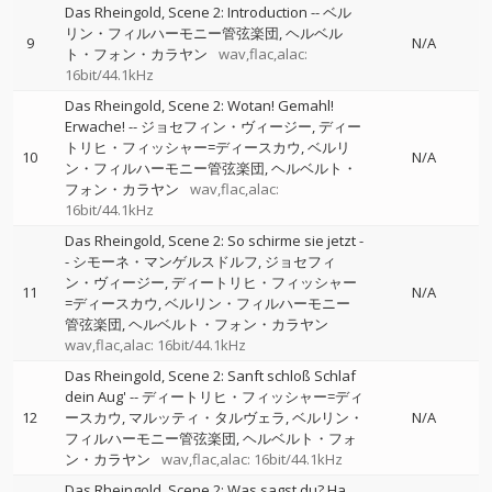
Das Rheingold, Scene 2: Introduction
--
ベル
リン・フィルハーモニー管弦楽団
ヘルベル
9
N/A
ト・フォン・カラヤン
wav,flac,alac:
16bit/44.1kHz
Das Rheingold, Scene 2: Wotan! Gemahl!
Erwache!
--
ジョセフィン・ヴィージー
ディー
トリヒ・フィッシャー=ディースカウ
ベルリ
10
N/A
ン・フィルハーモニー管弦楽団
ヘルベルト・
フォン・カラヤン
wav,flac,alac:
16bit/44.1kHz
Das Rheingold, Scene 2: So schirme sie jetzt
-
-
シモーネ・マンゲルスドルフ
ジョセフィ
ン・ヴィージー
ディートリヒ・フィッシャー
11
N/A
=ディースカウ
ベルリン・フィルハーモニー
管弦楽団
ヘルベルト・フォン・カラヤン
wav,flac,alac: 16bit/44.1kHz
Das Rheingold, Scene 2: Sanft schloß Schlaf
dein Aug'
--
ディートリヒ・フィッシャー=ディ
12
ースカウ
マルッティ・タルヴェラ
ベルリン・
N/A
フィルハーモニー管弦楽団
ヘルベルト・フォ
ン・カラヤン
wav,flac,alac: 16bit/44.1kHz
Das Rheingold, Scene 2: Was sagst du? Ha,