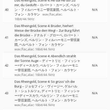
Das Rheingold, Scene 4: He da! He do! Zu
mir, du Gedüft!
--
ロバート・カーンズ
ベルリ
40
ン・フィルハーモニー管弦楽団
ヘルベルト・
N/A
フォン・カラヤン
wav,flac,alac:
16bit/44.1kHz
Das Rheingold, Scene 4: Bruder, hieher!
Weise der Brücke den Weg! – Zur Burg führt
die Brücke
--
ドナルド・グローベ
ロバート・
41
N/A
カーンズ
ベルリン・フィルハーモニー管弦楽
団
ヘルベルト・フォン・カラヤン
wav,flac,alac: 16bit/44.1kHz
Das Rheingold, Scene 4: Abendlich strahlt
der Sonne Auge
--
ディートリヒ・フィッシャ
42
ー=ディースカウ
ベルリン・フィルハーモニ
N/A
ー管弦楽団
ヘルベルト・フォン・カラヤン
wav,flac,alac: 16bit/44.1kHz
Das Rheingold, Scene 4: So grüss' ich die
Burg
--
ジョセフィン・ヴィージー
ゲルハル
ト・シュトルツェ
ディートリヒ・フィッシャ
43
N/A
ー=ディースカウ
ベルリン・フィルハーモニ
ー管弦楽団
ヘルベルト・フォン・カラヤン
wav,flac,alac: 16bit/44.1kHz