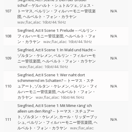
schuf
--
ゲルハルト・シュトルツェ
ジェス・
107
トーマス
ベルリン・フィルハーモニー管弦楽
N/A
団
ヘルベルト・フォン・カラヤン
wav,flac,alac: 16bit/44.1kHz
Siegfried, Act II Scene 1: Prelude
--
ベルリン・
108
フィルハーモニー管弦楽団
ヘルベルト・フォ
N/A
ン・カラヤン
wav,flac,alac: 16bit/44.1kHz
Siegfried, Act II Scene 1: In Wald und Nacht
--
ゾルタン・ケレメン
ベルリン・フィルハーモ
109
N/A
ニー管弦楽団
ヘルベルト・フォン・カラヤン
wav,flac,alac: 16bit/44.1kHz
Siegfried, Act II Scene 1: Wer naht dort
schimmernd im Schatten?
--
トーマス・スチ
110
ュアート
ゾルタン・ケレメン
ベルリン・フィ
N/A
ルハーモニー管弦楽団
ヘルベルト・フォン・
カラヤン
wav,flac,alac: 16bit/44.1kHz
Siegfried, Act II Scene 1: Mit Mime räng' ich
allein um den Ring?
--
トーマス・スチュアー
ト
ゾルタン・ケレメン
カール・リッダーブッ
111
N/A
シュ
ベルリン・フィルハーモニー管弦楽団
ヘ
ルベルト・フォン・カラヤン
wav,flac,alac: