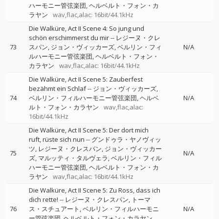
ハーモニー管弦楽団
ヘルベルト・フォン・カ
ラヤン
wav,flac,alac: 16bit/44.1kHz
Die Walküre, Act II Scene 4: So jung und
schön erschimmerst du mir
--
レジーヌ・クレ
73
スパン
ジョン・ヴィッカーズ
ベルリン・フィ
N/A
ルハーモニー管弦楽団
ヘルベルト・フォン・
カラヤン
wav,flac,alac: 16bit/44.1kHz
Die Walküre, Act II Scene 5: Zauberfest
bezähmt ein Schlaf
--
ジョン・ヴィッカーズ
74
ベルリン・フィルハーモニー管弦楽団
ヘルベ
N/A
ルト・フォン・カラヤン
wav,flac,alac:
16bit/44.1kHz
Die Walküre, Act II Scene 5: Der dort mich
ruft, rüste sich nun
--
グンドゥラ・ヤノヴィッ
ツ
レジーヌ・クレスパン
ジョン・ヴィッカー
75
N/A
ズ
マルッティ・タルヴェラ
ベルリン・フィル
ハーモニー管弦楽団
ヘルベルト・フォン・カ
ラヤン
wav,flac,alac: 16bit/44.1kHz
Die Walküre, Act II Scene 5: Zu Ross, dass ich
dich rette!
--
レジーヌ・クレスパン
トーマ
76
ス・スチュアート
ベルリン・フィルハーモニ
N/A
ー管弦楽団
ヘルベルト・フォン・カラヤン