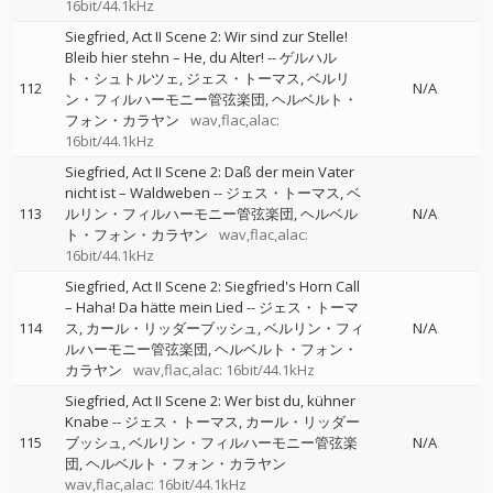
16bit/44.1kHz
Siegfried, Act II Scene 2: Wir sind zur Stelle!
Bleib hier stehn – He, du Alter!
--
ゲルハル
ト・シュトルツェ
ジェス・トーマス
ベルリ
112
N/A
ン・フィルハーモニー管弦楽団
ヘルベルト・
フォン・カラヤン
wav,flac,alac:
16bit/44.1kHz
Siegfried, Act II Scene 2: Daß der mein Vater
nicht ist – Waldweben
--
ジェス・トーマス
ベ
113
ルリン・フィルハーモニー管弦楽団
ヘルベル
N/A
ト・フォン・カラヤン
wav,flac,alac:
16bit/44.1kHz
Siegfried, Act II Scene 2: Siegfried's Horn Call
– Haha! Da hätte mein Lied
--
ジェス・トーマ
114
ス
カール・リッダーブッシュ
ベルリン・フィ
N/A
ルハーモニー管弦楽団
ヘルベルト・フォン・
カラヤン
wav,flac,alac: 16bit/44.1kHz
Siegfried, Act II Scene 2: Wer bist du, kühner
Knabe
--
ジェス・トーマス
カール・リッダー
115
ブッシュ
ベルリン・フィルハーモニー管弦楽
N/A
団
ヘルベルト・フォン・カラヤン
wav,flac,alac: 16bit/44.1kHz