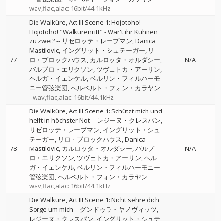
wav,flac,alac: 16bit/44.1kHz
Die Walküre, Act III Scene 1: Hojotoho!
Hojotoho! "Walkürenritt" - War't ihr Kühnen
zu zwei?
--
リゼロッテ・レープマン
Danica
Mastilovic
イングリット・シュテーガー
リ
77
ロ・ブロックハウス
カルロッタ・オルダシー
N/A
バルブロ・エリクソン
ツヴェトカ・アーリン
ヘルガ・イェンケル
ベルリン・フィルハーモ
ニー管弦楽団
ヘルベルト・フォン・カラヤン
wav,flac,alac: 16bit/44.1kHz
Die Walküre, Act III Scene 1: Schützt mich und
helft in höchster Not
--
レジーヌ・クレスパン
リゼロッテ・レープマン
イングリット・シュ
テーガー
リロ・ブロックハウス
Danica
78
Mastilovic
カルロッタ・オルダシー
バルブ
N/A
ロ・エリクソン
ツヴェトカ・アーリン
ヘル
ガ・イェンケル
ベルリン・フィルハーモニー
管弦楽団
ヘルベルト・フォン・カラヤン
wav,flac,alac: 16bit/44.1kHz
Die Walküre, Act III Scene 1: Nicht sehre dich
Sorge um mich
--
グンドゥラ・ヤノヴィッツ
レジーヌ・クレスパン
イングリット・シュテ