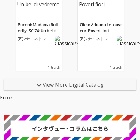
Puccini: Madama Butt
Cilea: Adriana Lecouvr
erfly, SC 74: Un bel dì v
eur: Poveri fiori
edremo
アンナ・ネトレプ
アンナ・ネトレプ
コ
コ
1 track
1 track
View More Digital Catalog
Error.