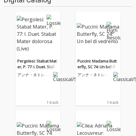
Digital Catalog
Pergolesi: Stabat Mat
Puccini: Madama Butt
er, P. 77: I. Duet. Staba
erfly, SC 74: Un bel dì v
t Mater dolorosa (Live)
edremo
アンナ・ネトレプ
アンナ・ネトレプ
コ
コ
1 track
1 track