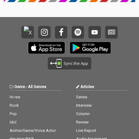
Sync the App
Genre
-
All Genres
Articles
Hi-res
Series
Rock
Interview
Pop
Column
Idol
Review
Anime/Game/Voice Actor
Live Report
Hip Hop/R&B
Audio Equipment