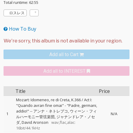
Total runtime: 62:55
ロスレス
How To Buy
Add all to Cart
Add all to INTEREST
Title
Price
Mozart: Idomeneo, re di Creta, K.366 / Act I:
"Quando avran fine omai" - "Padre, germani,
addio!"
--
アンナ・ネトレプコ
ウィーン・フィ
1
N/A
ルハーモニー管弦楽団
ジャナンドレア・ノセ
ダ
David Aronson
wav,flac,alac:
16bit/44.1kHz