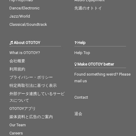
Dance/Electronic
先週のオトトイ
Jazz/World
Classical/Soundtrack
About OTOTOY
Help
What is OTOTOY?
Help Top
会社概要
Make OTOTOY better
利用規約
Found something weird? Please
プライバシー・ポリシー
mail us
特定商取引法に基づく表示
外部データ連携しているサービ
Contact
スについて
OTOTOYアプリ
退会
媒体資料と広告のご案内
Our Team
Careers