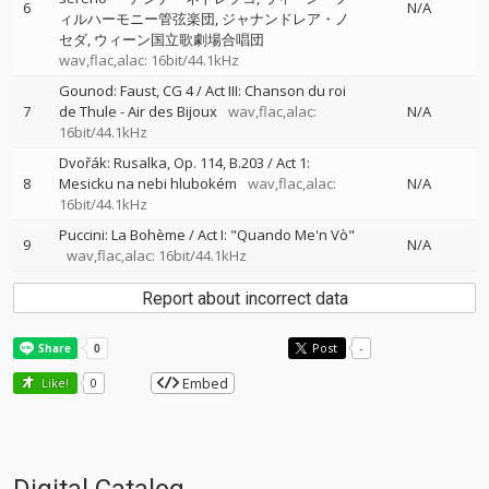
6
N/A
ィルハーモニー管弦楽団
ジャナンドレア・ノ
セダ
ウィーン国立歌劇場合唱団
wav,flac,alac: 16bit/44.1kHz
Gounod: Faust, CG 4 / Act III: Chanson du roi
7
de Thule - Air des Bijoux
wav,flac,alac:
N/A
16bit/44.1kHz
Dvořák: Rusalka, Op. 114, B.203 / Act 1:
8
Mesicku na nebi hlubokém
wav,flac,alac:
N/A
16bit/44.1kHz
Puccini: La Bohème / Act I: "Quando Me'n Vò"
9
N/A
wav,flac,alac: 16bit/44.1kHz
Report about incorrect data
Post
-
Embed
Like!
0