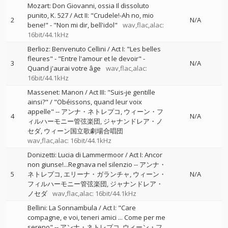
Mozart: Don Giovanni, ossia Il dissoluto
punito, K. 527 / Act II: "Crudele!-Ah no, mio
2
N/A
bene!" - "Non mi dir, bell'idol"
wav,flac,alac:
16bit/44.1kHz
Berlioz: Benvenuto Cellini / Act I: "Les belles
fleures" - "Entre l'amour et le devoir" -
3
N/A
Quand j'aurai votre âge
wav,flac,alac:
16bit/44.1kHz
Massenet: Manon / Act III: "Suis-je gentille
ainsi?" / "Obéissons, quand leur voix
appelle"
--
アンナ・ネトレプコ
ウィーン・フ
4
N/A
ィルハーモニー管弦楽団
ジャナンドレア・ノ
セダ
ウィーン国立歌劇場合唱団
wav,flac,alac: 16bit/44.1kHz
Donizetti: Lucia di Lammermoor / Act I: Ancor
non giunse!...Regnava nel silenzio
--
アンナ・
5
ネトレプコ
エリーナ・ガランチャ
ウィーン・
N/A
フィルハーモニー管弦楽団
ジャナンドレア・
ノセダ
wav,flac,alac: 16bit/44.1kHz
Bellini: La Sonnambula / Act I: "Care
compagne, e voi, teneri amici ... Come per me
sereno"
--
アンナ・ネトレプコ
ウィーン・フ