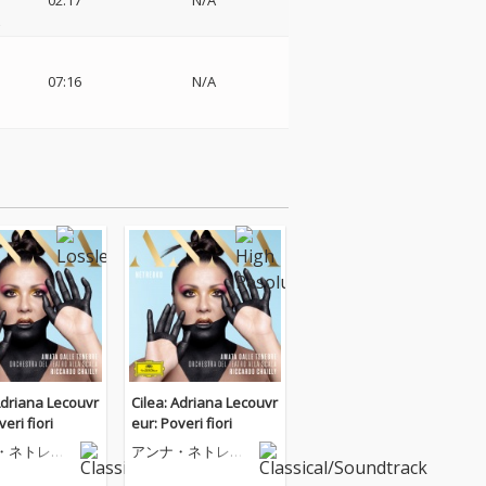
02:17
N/A
z
07:16
N/A
Adriana Lecouvr
Cilea: Adriana Lecouvr
eri fiori
eur: Poveri fiori
・ネトレプ
アンナ・ネトレプ
コ