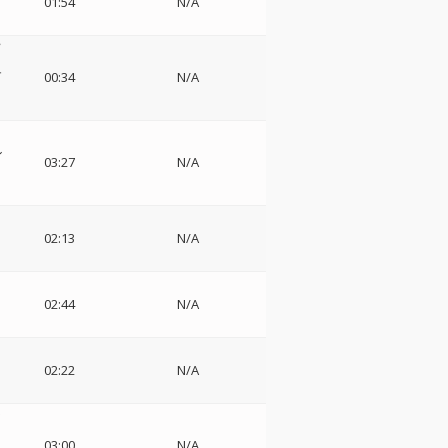
01:54
N/A
ュ
00:34
N/A
ン
03:27
N/A
02:13
N/A
02:44
N/A
02:22
N/A
ア
03:00
N/A