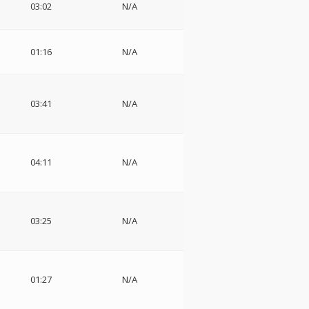
03:02
N/A
01:16
N/A
チ
03:41
N/A
04:11
N/A
03:25
N/A
i
01:27
N/A