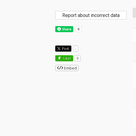
Report about incorrect data
Post
-
Like!
0
Embed