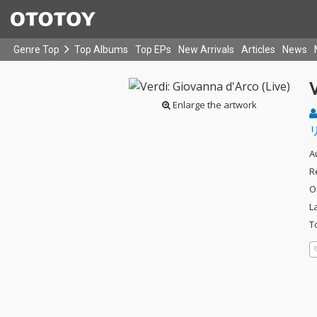
Genre Top
Top Albums
Top EPs
New Arrivals
Articles
News
V
Enlarge the artwork
A
R
O
L
T