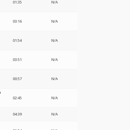
01:35
N/A
ニ
03:16
N/A
01:54
N/A
03:51
N/A
ー
00:57
N/A
a
02:45
N/A
04:39
N/A