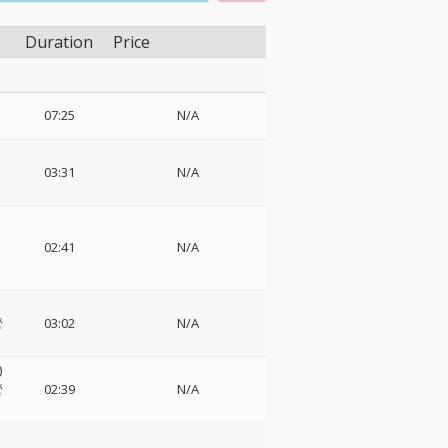
Duration
Price
07:25
N/A
03:31
N/A
02:41
N/A
管
03:02
N/A
)
管
02:39
N/A