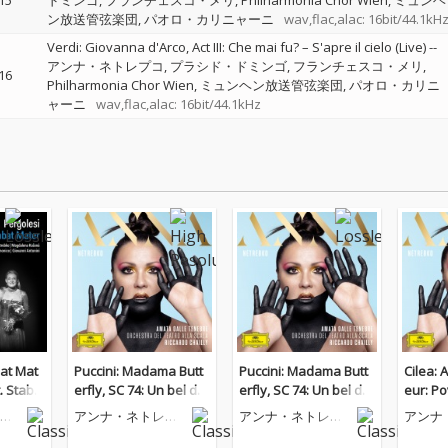
15
ドミンゴ
フランチェスコ・メリ
Philharmonia Chor Wien
ミュンヘ
ン放送管弦楽団
パオロ・カリニャーニ
wav,flac,alac: 16bit/44.1kH
Verdi: Giovanna d'Arco, Act III: Che mai fu? – S'apre il cielo (Live)
--
アンナ・ネトレプコ
プラシド・ドミンゴ
フランチェスコ・メリ
16
Philharmonia Chor Wien
ミュンヘン放送管弦楽団
パオロ・カリニ
ャーニ
wav,flac,alac: 16bit/44.1kHz
bat Mat
Puccini: Madama Butt
Puccini: Madama Butt
Cilea: 
t. Staba
erfly, SC 74: Un bel dì v
erfly, SC 74: Un bel dì v
eur: Pov
a (Live)
edremo
edremo
プ
アンナ・ネトレプ
アンナ・ネトレプ
アンナ
コ
コ
コ