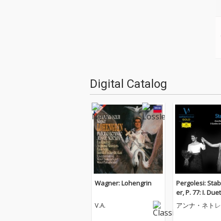
Digital Catalog
Wagner: Lohengrin
Pergolesi: Sta
er, P. 77: I. Due
t Mater doloros
V.A.
アンナ・ネトレ
コ