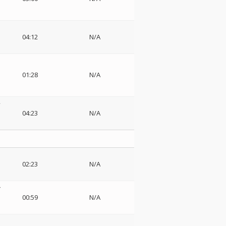
ト
04:12
N/A
01:28
N/A
レ
04:23
N/A
02:23
N/A
ン
00:59
N/A