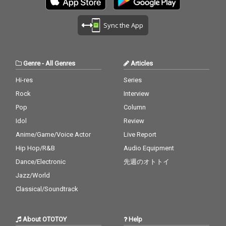
Sync the App
Genre
-
All Genres
Articles
Hi-res
Series
Rock
Interview
Pop
Column
Idol
Review
Anime/Game/Voice Actor
Live Report
Hip Hop/R&B
Audio Equipment
Dance/Electronic
先週のオトトイ
Jazz/World
Classical/Soundtrack
About OTOTOY
Help