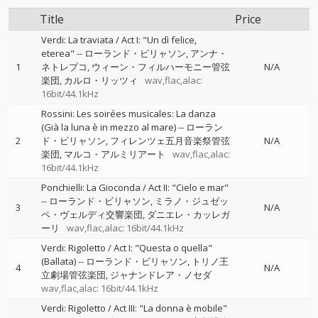
Title
Price
Verdi: La traviata / Act I: "Un dì felice,
eterea"
--
ローランド・ビリャソン
アンナ・
1
ネトレプコ
ウィーン・フィルハーモニー管弦
N/A
楽団
カルロ・リッツィ
wav,flac,alac:
16bit/44.1kHz
Rossini: Les soirées musicales: La danza
(Già la luna è in mezzo al mare)
--
ローラン
2
ド・ビリャソン
フィレンツェ五月音楽祭管弦
N/A
楽団
マルコ・アルミリアート
wav,flac,alac:
16bit/44.1kHz
Ponchielli: La Gioconda / Act II: "Cielo e mar"
--
ローランド・ビリャソン
ミラノ・ジュゼッ
3
N/A
ペ・ヴェルディ交響楽団
ダニエレ・カッレガ
ーリ
wav,flac,alac: 16bit/44.1kHz
Verdi: Rigoletto / Act I: "Questa o quella"
(Ballata)
--
ローランド・ビリャソン
トリノ王
4
N/A
立劇場管弦楽団
ジャナンドレア・ノセダ
wav,flac,alac: 16bit/44.1kHz
Verdi: Rigoletto / Act III: "La donna è mobile"