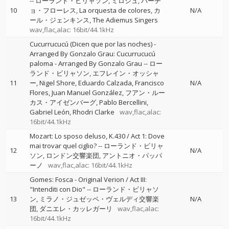
--
ローランド・ビリャソン
ミロシュ
パーチ
10
ョ・フローレス
La orquesta de colores
カ
N/A
ール・ジェンキンス
The Adiemus Singers
wav,flac,alac: 16bit/44.1kHz
Cucurrucucú (Dicen que por las noches) -
Arranged By Gonzalo Grau: Cucurrucucú
paloma - Arranged By Gonzalo Grau
--
ロー
ランド・ビリャソン
エフレイン・オッシャ
11
ー
Nigel Shore
Eduardo Calzada
Francisco
N/A
Flores
Juan Manuel González
フアン・ルー
カス・アイゼンバーグ
Pablo Bercellini
Gabriel León
Rhodri Clarke
wav,flac,alac:
16bit/44.1kHz
Mozart: Lo sposo deluso, K.430 / Act 1: Dove
mai trovar quel ciglio?
--
ローランド・ビリャ
12
N/A
ソン
ロンドン交響楽団
アントニオ・パッパ
ーノ
wav,flac,alac: 16bit/44.1kHz
Gomes: Fosca - Original Verion / Act III:
"Intenditi con Dio"
--
ローランド・ビリャソ
13
ン
ミラノ・ジュゼッペ・ヴェルディ交響楽
N/A
団
ダニエレ・カッレガーリ
wav,flac,alac:
16bit/44.1kHz