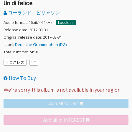
Un dì felice
ローランド・ビリャソン
Audio format: 16bit/44.1kHz
Lossless
Release date: 2017-03-31
Original release date: 2017-03-31
Label:
Deutsche Grammophon (DG)
Total runtime: 74:18
ロスレス
How To Buy
Add all to Cart
Add all to INTEREST