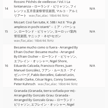
Rossini: Péchés de vieillesse / Vol. I: La
lontananza
--
ローランド・ビリャソン
フィ
14
N/A
レンツェ五月音楽祭管弦楽団
マルコ・アルミ
リアート
wav,flac,alac: 16bit/44.1kHz
Mozart: Così fan tutte, K. 588 / Act II: "Fra gli
amplessi in pochi istanti"
--
ミア・パーショ
15
ン
ローランド・ビリャソン
ヨーロッパ室内
N/A
管弦楽団
ヤニック・ネゼ=セガン
wav,flac,alac: 16bit/44.1kHz
Besame mucho como si fuera - Arranged By
Efrain Oscher: Besame mucho - Arranged
By Efrain Oscher
--
ローランド・ビリャソン
エフレイン・オッシャー
Nigel Shore
16
Eduardo Calzada
Francisco Flores
Juan
N/A
Manuel González
フアン・ルーカス・アイ
ゼンバーグ
Pablo Bercellini
Gabriel León
Rhodri Clarke
César Nigro
Conny Sommer
Peter Kuhnsch
wav,flac,alac: 16bit/44.1kHz
Granada (Granada, tierra sofiada por mi) -
Arranged By Gonzalo Grau: Granada -
Arranged By Gonzalo Grau
--
ローランド・
ビリャソン
エフレイン・オッシャー
Nigel