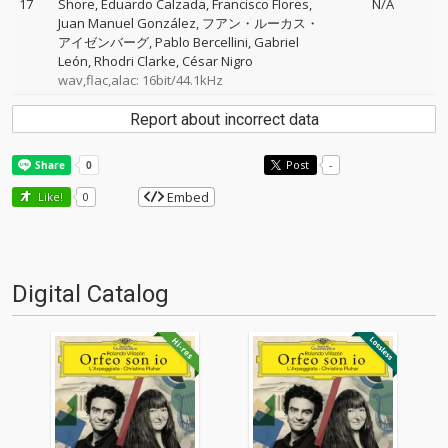
17
Shore
Eduardo Calzada
Francisco Flores
N/A
Juan Manuel González
フアン・ルーカス・
アイゼンバーグ
Pablo Bercellini
Gabriel
León
Rhodri Clarke
César Nigro
wav,flac,alac: 16bit/44.1kHz
Report about incorrect data
Post
-
Embed
Like!
0
Digital Catalog