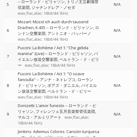
--
ローランド・ビリャソン
トリノ王立劇場管
5
N/A
弦楽団
ジャナンドレア・ノセダ
wav,flac,alac: 16bit/44.1kHz
Mozart: Müsst ich auch durch tausend
Drachen, K.435
--
ローランド・ビリャソン
ロ
6
N/A
ンドン交響楽団
アントニオ・パッパーノ
wav,flac,alac: 16bit/44.1kHz
Puccini: La Bohème / Act 1: "Che gelida
manina" (Live)
--
ローランド・ビリャソン
バ
7
N/A
イエルン放送交響楽団
ベルトラン・ド・ビリ
ー
wav,flac,alac: 16bit/44.1kHz
Puccini: La Bohème / Act 1: "O soave
fanciulla"
--
アンナ・ネトレプコ
ローラン
8
ド・ビリャソン
ボアズ・ダニエル
バイエル
N/A
ン放送交響楽団
ベルトラン・ド・ビリー
wav,flac,alac: 16bit/44.1kHz
Donizetti: L'amor funesto
--
ローランド・ビ
リャソン
フィレンツェ五月音楽祭管弦楽団
9
N/A
マルコ・アルミリアート
wav,flac,alac:
16bit/44.1kHz
Jenkins: Adiemus Colores: Canción turquesa