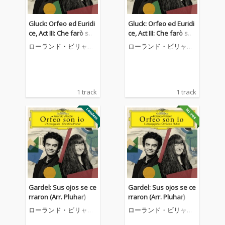
Gluck: Orfeo ed Euridi
Gluck: Orfeo ed Euridi
ce, Act III: Che farò sen
ce, Act III: Che farò sen
za Euridice? (Arr. Pluh
za Euridice? (Arr. Pluh
ローランド・ビリャソ
ローランド・ビリャソ
ar)
ar)
ン
ン
1 track
1 track
Gardel: Sus ojos se ce
Gardel: Sus ojos se ce
rraron (Arr. Pluhar)
rraron (Arr. Pluhar)
ローランド・ビリャソ
ローランド・ビリャソ
ン
ン