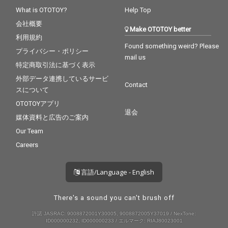
What is OTOTOY?
Help Top
会社概要
Make OTOTOY better
利用規約
Found something weird? Please
プライバシー・ポリシー
mail us
特定商取引法に基づく表示
外部データ連携しているサービ
Contact
スについて
OTOTOYアプリ
退会
媒体資料と広告のご案内
Our Team
Careers
言語/Language - English
There's a sound you can't brush off
許諾 JASRAC: 9008872001Y30005, 9008872005Y37019 / NexTone:
ID000000232, ID000000233 / エルマーク: RIAJ80023001