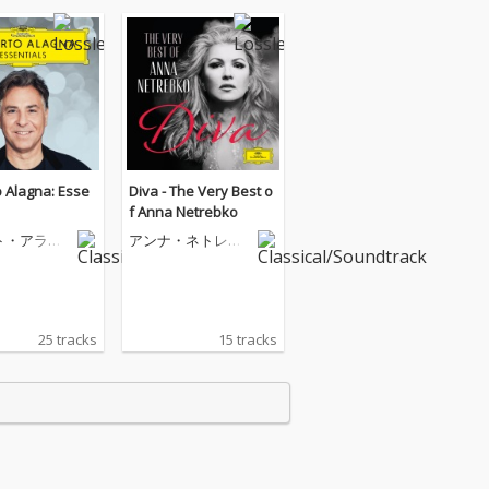
 Alagna: Esse
Diva - The Very Best o
f Anna Netrebko
ト・アラー
アンナ・ネトレプ
コ
25 tracks
15 tracks