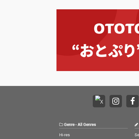
Genre
-
All Genres
Hi-res
Se