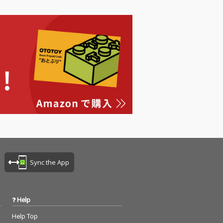
Sync the App
Help
Help Top