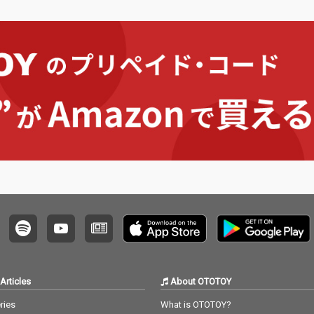
Articles
About OTOTOY
ries
What is OTOTOY?