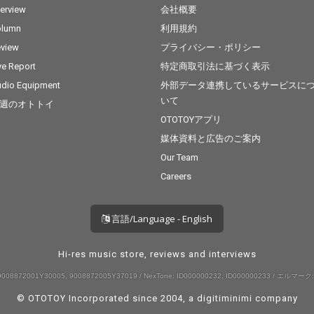
terview
会社概要
olumn
利用規約
view
プライバシー・ポリシー
ve Report
特定商取引法に基づく表示
dio Equipment
外部データ連携しているサービスに
いて
週のオトトイ
OTOTOYアプリ
媒体資料と広告のご案内
Our Team
Careers
言語/Language - English
Hi-res music store, reviews and interviews
008872001Y30005, 9008872005Y37019 / NexTone: ID000000232, ID000000233 / エルマーク:
© OTOTOY Incorporated since 2004, a
digitiminimi
company