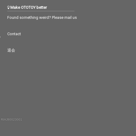
Make OTOTOY better
Found something weird? Please mail us
Contact
つ
退会
 RIAJ80023001