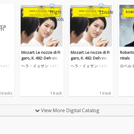
Mozart: Le nozze di Fi
Mozart: Le nozze di Fi
Roberto
garo, K. 492: Deh vieni,
garo, K. 492: Deh vieni,
ntials
non tardar
non tardar
・パク
ヘラ・イェサン・パク
ヘラ・イェサン・パク
ロベル
ニャ
 tracks
1 track
1 track
View More Digital Catalog