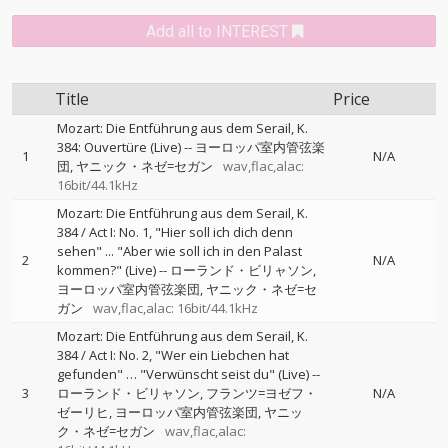
Add all to INTEREST
Title
Price
Mozart: Die Entführung aus dem Serail, K.
384: Ouvertüre (Live)
--
ヨーロッパ室内管弦楽
1
N/A
団
ヤニック・ネゼ=セガン
wav,flac,alac:
16bit/44.1kHz
Mozart: Die Entführung aus dem Serail, K.
384 / Act I: No. 1, "Hier soll ich dich denn
sehen" ... "Aber wie soll ich in den Palast
2
N/A
kommen?" (Live)
--
ローランド・ビリャソン
ヨーロッパ室内管弦楽団
ヤニック・ネゼ=セ
ガン
wav,flac,alac: 16bit/44.1kHz
Mozart: Die Entführung aus dem Serail, K.
384 / Act I: No. 2, "Wer ein Liebchen hat
gefunden" … "Verwünscht seist du" (Live)
--
3
ローランド・ビリャソン
フランツ=ヨゼフ・
N/A
ゼーリヒ
ヨーロッパ室内管弦楽団
ヤニッ
ク・ネゼ=セガン
wav,flac,alac: