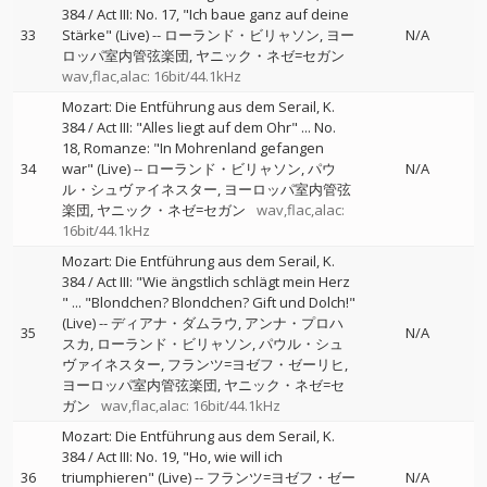
384 / Act III: No. 17, "Ich baue ganz auf deine
33
Stärke" (Live)
--
ローランド・ビリャソン
ヨー
N/A
ロッパ室内管弦楽団
ヤニック・ネゼ=セガン
wav,flac,alac: 16bit/44.1kHz
Mozart: Die Entführung aus dem Serail, K.
384 / Act III: "Alles liegt auf dem Ohr" ... No.
18, Romanze: "In Mohrenland gefangen
34
war" (Live)
--
ローランド・ビリャソン
パウ
N/A
ル・シュヴァイネスター
ヨーロッパ室内管弦
楽団
ヤニック・ネゼ=セガン
wav,flac,alac:
16bit/44.1kHz
Mozart: Die Entführung aus dem Serail, K.
384 / Act III: "Wie ängstlich schlägt mein Herz
" ... "Blondchen? Blondchen? Gift und Dolch!"
(Live)
--
ディアナ・ダムラウ
アンナ・プロハ
35
N/A
スカ
ローランド・ビリャソン
パウル・シュ
ヴァイネスター
フランツ=ヨゼフ・ゼーリヒ
ヨーロッパ室内管弦楽団
ヤニック・ネゼ=セ
ガン
wav,flac,alac: 16bit/44.1kHz
Mozart: Die Entführung aus dem Serail, K.
384 / Act III: No. 19, "Ho, wie will ich
36
triumphieren" (Live)
--
フランツ=ヨゼフ・ゼー
N/A