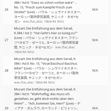
384 / Act II: "Dass es schon vorbei wäre" ...
No. 13, "Frisch zum Kampfe! Frisch zum
26
N/A
Streite!" (Live)
--
パウル・シュヴァイネスター
ヨーロッパ室内管弦楽団
ヤニック・ネゼ=セ
ガン
wav,flac,alac: 16bit/44.1kHz
Mozart: Die Entführung aus dem Serail,
K.384 / Act 2: "Ha! Geht's hier so lustig zu?"
(Live)
--
パウル・シュヴァイネスター
フラン
27
N/A
ツ=ヨゼフ・ゼーリヒ
ヨーロッパ室内管弦楽
団
ヤニック・ネゼ=セガン
wav,flac,alac:
16bit/44.1kHz
Mozart: Die Entführung aus dem Serail, K.
384 / Act II: No. 13, "Vivat Bacchus! Bacchus
lebe!" (Live)
--
パウル・シュヴァイネスター
28
N/A
フランツ=ヨゼフ・ゼーリヒ
ヨーロッパ室内
管弦楽団
ヤニック・ネゼ=セガン
wav,flac,alac: 16bit/44.1kHz
Mozart: Die Entführung aus dem Serail, K.
384 / Act II: "Wahrhaftig, das muss ich
gestehen, es geht doch nichts über den
Wein!" ... "Ach, kommen Sie, Herr!" (Live)
--
デ
29
ィアナ・ダムラウ
ローランド・ビリャソン
N/A