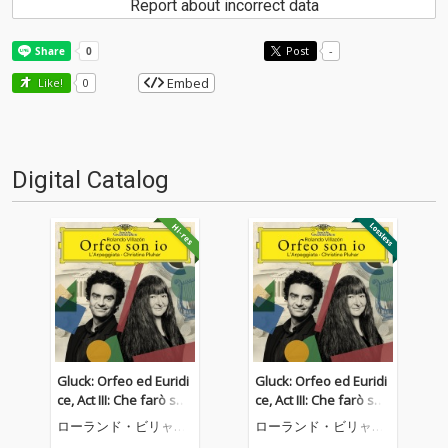
Report about incorrect data
Post
-
Embed
Like!
0
Digital Catalog
Gluck: Orfeo ed Euridi
Gluck: Orfeo ed Euridi
ce, Act III: Che farò sen
ce, Act III: Che farò sen
za Euridice? (Arr. Pluh
za Euridice? (Arr. Pluh
ローランド・ビリャソ
ローランド・ビリャソ
ar)
ar)
ン
ン