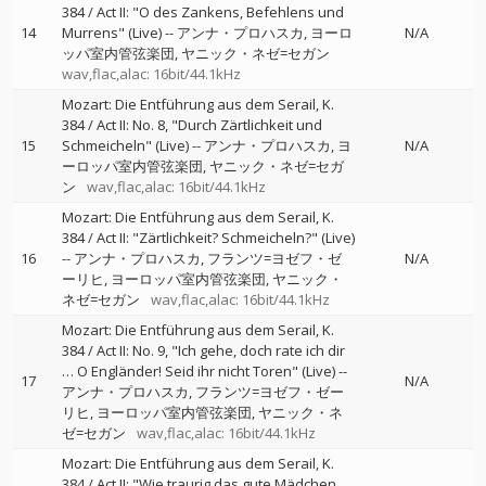
384 / Act II: "O des Zankens, Befehlens und
14
Murrens" (Live)
--
アンナ・プロハスカ
ヨーロ
N/A
ッパ室内管弦楽団
ヤニック・ネゼ=セガン
wav,flac,alac: 16bit/44.1kHz
Mozart: Die Entführung aus dem Serail, K.
384 / Act II: No. 8, "Durch Zärtlichkeit und
15
Schmeicheln" (Live)
--
アンナ・プロハスカ
ヨ
N/A
ーロッパ室内管弦楽団
ヤニック・ネゼ=セガ
ン
wav,flac,alac: 16bit/44.1kHz
Mozart: Die Entführung aus dem Serail, K.
384 / Act II: "Zärtlichkeit? Schmeicheln?" (Live)
16
--
アンナ・プロハスカ
フランツ=ヨゼフ・ゼ
N/A
ーリヒ
ヨーロッパ室内管弦楽団
ヤニック・
ネゼ=セガン
wav,flac,alac: 16bit/44.1kHz
Mozart: Die Entführung aus dem Serail, K.
384 / Act II: No. 9, "Ich gehe, doch rate ich dir
… O Engländer! Seid ihr nicht Toren" (Live)
--
17
N/A
アンナ・プロハスカ
フランツ=ヨゼフ・ゼー
リヒ
ヨーロッパ室内管弦楽団
ヤニック・ネ
ゼ=セガン
wav,flac,alac: 16bit/44.1kHz
Mozart: Die Entführung aus dem Serail, K.
384 / Act II: "Wie traurig das gute Mädchen