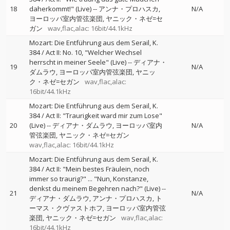
18
daherkommt!" (Live)
--
アンナ・プロハスカ
N/A
ヨーロッパ室内管弦楽団
ヤニック・ネゼ=セ
ガン
wav,flac,alac: 16bit/44.1kHz
Mozart: Die Entführung aus dem Serail, K.
384 / Act II: No. 10, "Welcher Wechsel
herrscht in meiner Seele" (Live)
--
ディアナ・
19
N/A
ダムラウ
ヨーロッパ室内管弦楽団
ヤニッ
ク・ネゼ=セガン
wav,flac,alac:
16bit/44.1kHz
Mozart: Die Entführung aus dem Serail, K.
384 / Act II: "Traurigkeit ward mir zum Lose"
20
(Live)
--
ディアナ・ダムラウ
ヨーロッパ室内
N/A
管弦楽団
ヤニック・ネゼ=セガン
wav,flac,alac: 16bit/44.1kHz
Mozart: Die Entführung aus dem Serail, K.
384 / Act II: "Mein bestes Fräulein, noch
immer so traurig?" ... "Nun, Konstanze,
denkst du meinem Begehren nach?" (Live)
--
21
N/A
ディアナ・ダムラウ
アンナ・プロハスカ
ト
ーマス・クヴァストホフ
ヨーロッパ室内管弦
楽団
ヤニック・ネゼ=セガン
wav,flac,alac:
16bit/44.1kHz