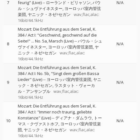
7
feurig" (Live)
--
ローランド・ビリャソン
パウ
N/A
ル・シュヴァイネスター
ヨーロッパ室内管弦
楽団
ヤニック・ネゼ=セガン
wav,flac,alac:
16bit/44.1kHz
Mozart: Die Entführung aus dem Serail, K.
384 / Act I: "Geschwind, geschwind auf die
Seite!" ... No. 5a, Marsch (Live)
--
パウル・シュ
8
N/A
ヴァイネスター
ヨーロッパ室内管弦楽団
ヤ
ニック・ネゼ=セガン
wav,flac,alac:
16bit/44.1kHz
Mozart: Die Entführung aus dem Serail, K.
384 / Act I: No. 5b, "Singt dem großen Bassa
Lieder" (Live)
--
ヨーロッパ室内管弦楽団
ヤニ
9
N/A
ック・ネゼ=セガン
ラスタット・ヴォーカ
ル・アンサンブル
wav,flac,alac:
16bit/44.1kHz
Mozart: Die Entführung aus dem Serail, K.
384 / Act I: "Immer noch traurig, geliebte
Konstanze" (Live)
--
ディアナ・ダムラウ
トー
10
N/A
マス・クヴァストホフ
ヨーロッパ室内管弦楽
団
ヤニック・ネゼ=セガン
wav,flac,alac:
16bit/44.1kHz