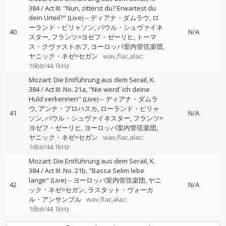
384 / Act III: "Nun, zitterst du? Erwartest du
dein Urteil?" (Live)
--
ディアナ・ダムラウ
ロ
ーランド・ビリャソン
パウル・シュヴァイネ
40
N/A
スター
フランツ=ヨゼフ・ゼーリヒ
トーマ
ス・クヴァストホフ
ヨーロッパ室内管弦楽団
ヤニック・ネゼ=セガン
wav,flac,alac:
16bit/44.1kHz
Mozart: Die Entführung aus dem Serail, K.
384 / Act III: No. 21a, "Nie werd' ich deine
Huld verkennen" (Live)
--
ディアナ・ダムラ
ウ
アンナ・プロハスカ
ローランド・ビリャ
41
N/A
ソン
パウル・シュヴァイネスター
フランツ=
ヨゼフ・ゼーリヒ
ヨーロッパ室内管弦楽団
ヤニック・ネゼ=セガン
wav,flac,alac:
16bit/44.1kHz
Mozart: Die Entführung aus dem Serail, K.
384 / Act III: No. 21b, "Bassa Selim lebe
lange" (Live)
--
ヨーロッパ室内管弦楽団
ヤニ
42
N/A
ック・ネゼ=セガン
ラスタット・ヴォーカ
ル・アンサンブル
wav,flac,alac:
16bit/44.1kHz