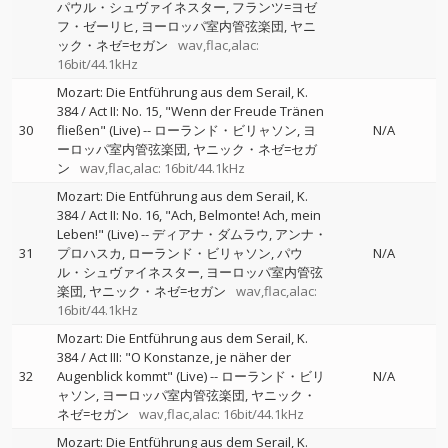
パウル・シュヴァイネスター
フランツ=ヨゼ
フ・ゼーリヒ
ヨーロッパ室内管弦楽団
ヤニ
ック・ネゼ=セガン
wav,flac,alac:
16bit/44.1kHz
Mozart: Die Entführung aus dem Serail, K.
384 / Act II: No. 15, "Wenn der Freude Tränen
30
fließen" (Live)
--
ローランド・ビリャソン
ヨ
N/A
ーロッパ室内管弦楽団
ヤニック・ネゼ=セガ
ン
wav,flac,alac: 16bit/44.1kHz
Mozart: Die Entführung aus dem Serail, K.
384 / Act II: No. 16, "Ach, Belmonte! Ach, mein
Leben!" (Live)
--
ディアナ・ダムラウ
アンナ・
31
プロハスカ
ローランド・ビリャソン
パウ
N/A
ル・シュヴァイネスター
ヨーロッパ室内管弦
楽団
ヤニック・ネゼ=セガン
wav,flac,alac:
16bit/44.1kHz
Mozart: Die Entführung aus dem Serail, K.
384 / Act III: "O Konstanze, je näher der
32
Augenblick kommt" (Live)
--
ローランド・ビリ
N/A
ャソン
ヨーロッパ室内管弦楽団
ヤニック・
ネゼ=セガン
wav,flac,alac: 16bit/44.1kHz
Mozart: Die Entführung aus dem Serail, K.