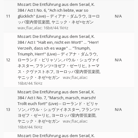
Mozart: Die Entführung aus dem Serail, K.
384 / Act I: No. 6, "Ach ich liebte, war so
11
glücklich" (Live)
--
ディアナ・ダムラウ
ヨーロ
N/A
ッパ室内管弦楽団
ヤニック・ネゼ=セガン
wav,flac,alac: 16bit/44.1kHz
Mozart: Die Entführung aus dem Serail, K.
384 / Act I: "Halt ein, nicht ein Wort!" ... "Herr!
Verzeih, dass ich es wage" ... "Triumph,
Triumph, Herr!" (Live)
--
ディアナ・ダムラウ
12
ローランド・ビリャソン
パウル・シュヴァイ
N/A
ネスター
フランツ=ヨゼフ・ゼーリヒ
トーマ
ス・クヴァストホフ
ヨーロッパ室内管弦楽団
ヤニック・ネゼ=セガン
wav,flac,alac:
16bit/44.1kHz
Mozart: Die Entführung aus dem Serail, K.
384 / Act I: No. 7, "Marsch, marsch, marsch!
Trollt euch fort!" (Live)
--
ローランド・ビリャ
13
ソン
パウル・シュヴァイネスター
フランツ=
N/A
ヨゼフ・ゼーリヒ
ヨーロッパ室内管弦楽団
ヤニック・ネゼ=セガン
wav,flac,alac:
16bit/44.1kHz
Mozart: Die Entführung aus dem Serail, K.