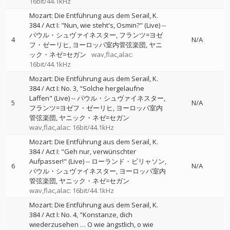
16bit/44.1kHz
Mozart: Die Entführung aus dem Serail, K.
384 / Act I: "Nun, wie steht's, Osmin?" (Live)
--
パウル・シュヴァイネスター
フランツ=ヨゼ
4
N/A
フ・ゼーリヒ
ヨーロッパ室内管弦楽団
ヤニ
ック・ネゼ=セガン
wav,flac,alac:
16bit/44.1kHz
Mozart: Die Entführung aus dem Serail, K.
384 / Act I: No. 3, "Solche hergelaufne
Laffen" (Live)
--
パウル・シュヴァイネスター
5
N/A
フランツ=ヨゼフ・ゼーリヒ
ヨーロッパ室内
管弦楽団
ヤニック・ネゼ=セガン
wav,flac,alac: 16bit/44.1kHz
Mozart: Die Entführung aus dem Serail, K.
384 / Act I: "Geh nur, verwünschter
Aufpasser!" (Live)
--
ローランド・ビリャソン
6
N/A
パウル・シュヴァイネスター
ヨーロッパ室内
管弦楽団
ヤニック・ネゼ=セガン
wav,flac,alac: 16bit/44.1kHz
Mozart: Die Entführung aus dem Serail, K.
384 / Act I: No. 4, "Konstanze, dich
wiederzusehen … O wie ängstlich, o wie