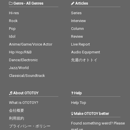
Genre
-
All Genres
Articles
Hi-res
Series
Rock
Interview
Pop
Column
Idol
Review
Anime/Game/Voice Actor
Live Report
Hip Hop/R&B
Audio Equipment
Dance/Electronic
先週のオトトイ
Jazz/World
Classical/Soundtrack
About OTOTOY
Help
What is OTOTOY?
Help Top
会社概要
Make OTOTOY better
利用規約
Found something weird? Please
プライバシー・ポリシー
mail us