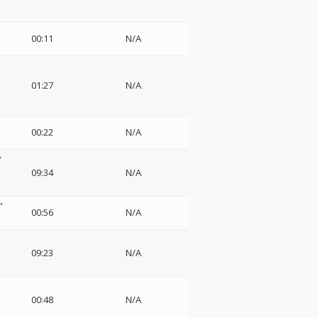
00:11
N/A
01:27
N/A
00:22
N/A
?
09:34
N/A
"
00:56
N/A
09:23
N/A
00:48
N/A