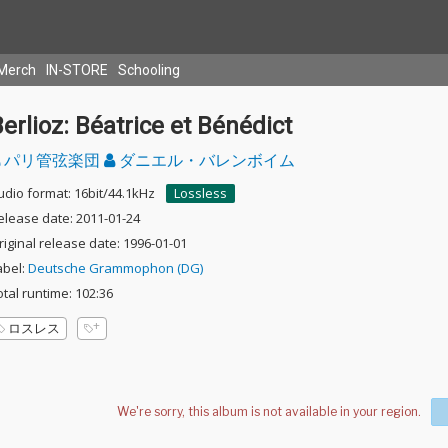
Merch
IN-STORE
Schooling
erlioz: Béatrice et Bénédict
パリ管弦楽団
ダニエル・バレンボイム
udio format: 16bit/44.1kHz
Lossless
elease date: 2011-01-24
riginal release date: 1996-01-01
abel:
Deutsche Grammophon (DG)
otal runtime: 102:36
ロスレス