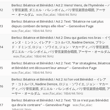
Berlioz: Béatrice et Bénédict / Act 2: Viens! Viens, de l'hyménée
--
12
リ管弦楽団
ダニエル・バレンボイム
パリ管弦楽団合唱団
アーサ
ー・オールダム
wav,flac,alac: 16bit/44.1kHz
Berlioz: Béatrice et Bénédict / Act 2: Text: "Béatrice ne sait plus
13
depuis combien de temps elle rêve"
--
Geneviève Page
wav,flac,alac: 16bit/44.1kHz
Berlioz: Béatrice et Bénédict / Act 2: Dieu qui guidas nos bras
--
イ
ォンヌ・ミントン
イレアナ・コトルバス
Nadine Denize
プラシ
14
ド・ドミンゴ
ロジェ・ソワイエ
ジョン・マカーディ
パリ管弦楽団
ダニエル・バレンボイム
パリ管弦楽団合唱団
アーサー・オールダ
wav,flac,alac: 16bit/44.1kHz
Berlioz: Béatrice et Bénédict / Act 2: Text: "Par stratagème, Béatric
15
et Bénédict ont découvert leur amour"
--
Geneviève Page
wav,flac,alac: 16bit/44.1kHz
Berlioz: Béatrice et Bénédict / Act 2: Ici l'on voit Bénédict
--
イレア
ナ・コトルバス
Nadine Denize
ロジェ・ソワイエ
ジョン・マカー
16
ディ
パリ管弦楽団
ダニエル・バレンボイム
パリ管弦楽団合唱団
ア
ーサー・オールダム
wav,flac,alac: 16bit/44.1kHz
Berlioz: Béatrice et Bénédict / Act 2: Text: "Et ce n'est pas Bénédict
17
qui dira le contraire"
--
Geneviève Page
wav,flac,alac:
16bit/44.1kHz