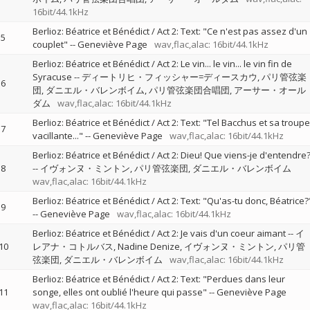
16bit/44.1kHz
Berlioz: Béatrice et Bénédict / Act 2: Text: "Ce n'est pas assez d'un
5
couplet"
--
Geneviève Page
wav,flac,alac: 16bit/44.1kHz
Berlioz: Béatrice et Bénédict / Act 2: Le vin... le vin... le vin fin de
Syracuse
--
ディートリヒ・フィッシャー=ディースカウ
パリ管弦楽
6
団
ダニエル・バレンボイム
パリ管弦楽団合唱団
アーサー・オール
ダム
wav,flac,alac: 16bit/44.1kHz
Berlioz: Béatrice et Bénédict / Act 2: Text: "Tel Bacchus et sa troupe
7
vacillante..."
--
Geneviève Page
wav,flac,alac: 16bit/44.1kHz
Berlioz: Béatrice et Bénédict / Act 2: Dieu! Que viens-je d'entendre
8
--
イヴォンヌ・ミントン
パリ管弦楽団
ダニエル・バレンボイム
wav,flac,alac: 16bit/44.1kHz
Berlioz: Béatrice et Bénédict / Act 2: Text: "Qu'as-tu donc, Béatrice?
9
--
Geneviève Page
wav,flac,alac: 16bit/44.1kHz
Berlioz: Béatrice et Bénédict / Act 2: Je vais d'un coeur aimant
--
イ
10
レアナ・コトルバス
Nadine Denize
イヴォンヌ・ミントン
パリ管
弦楽団
ダニエル・バレンボイム
wav,flac,alac: 16bit/44.1kHz
Berlioz: Béatrice et Bénédict / Act 2: Text: "Perdues dans leur
11
songe, elles ont oublié l'heure qui passe"
--
Geneviève Page
wav,flac,alac: 16bit/44.1kHz