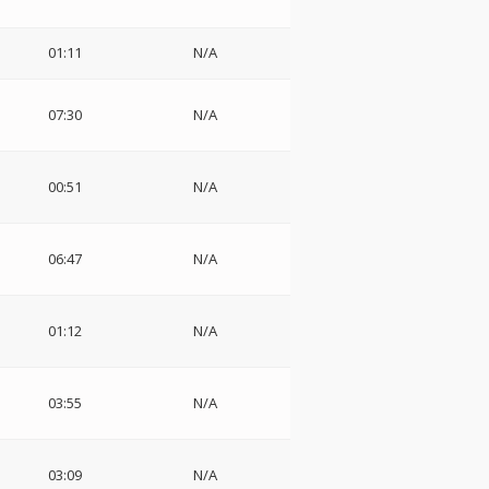
01:11
N/A
07:30
N/A
00:51
N/A
!
06:47
N/A
01:12
N/A
03:55
N/A
03:09
N/A