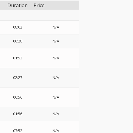
Duration
Price
08:02
N/A
00:28
N/A
01:52
N/A
02:27
N/A
00:56
N/A
01:56
N/A
07:52
N/A