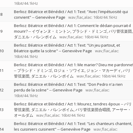
16bit/44.1kHz
Berlioz: Béatrice et Bénédict / Act 1: Text: "Avec l'impétuosité qui
8
convient"
--
Geneviève Page
wav,flac,alac: 16bit/44.1kHz
Berlioz: Béatrice et Bénédict / Act 1: Comment le dédain pourrait-il
9
mourir?
--
イヴォンヌ・ミントン
プラシド・ドミンゴ
パリ管弦楽団
ダニエル・バレンボイム
wav,flac,alac: 16bit/44.1kHz
Berlioz: Béatrice et Bénédict / Act 1: Text: "Un jeu partout, et
10
Béatrice quitte la scène"
--
Geneviève Page
wav,flac,alac:
16bit/44.1kHz
Berlioz: Béatrice et Bénédict / Act 1: Me marier? Dieu me pardonne
11
--
プラシド・ドミンゴ
ロジェ・ソワイエ
ジョン・マカーディ
パリ
管弦楽団
ダニエル・バレンボイム
wav,flac,alac: 16bit/44.1kHz
Berlioz: Béatrice et Bénédict / Act 1: Text: "Don Pedro n'a rien
12
perdu de la scène"
--
Geneviève Page
wav,flac,alac:
16bit/44.1kHz
Berlioz: Béatrice et Bénédict / Act 1: Mourez, tendres époux
--
パリ
13
管弦楽団
ダニエル・バレンボイム
パリ管弦楽団合唱団
アーサー・
オールダム
wav,flac,alac: 16bit/44.1kHz
Berlioz: Béatrice et Bénédict / Act 1: Text: "Les chanteurs chantent,
14
les cuisiniers cuisinent"
--
Geneviève Page
wav,flac,alac: