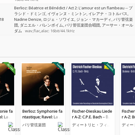
Berlioz: Béatrice et Bénédict / Act 2: L'amour est un flambeau
--
プ
ラシド・ドミンゴ
イヴォンヌ・ミントン
イレアナ・コトルバス
18
Nadine Denize
ロジェ・ソワイエ
ジョン・マカーディ
パリ管弦楽
団
ダニエル・バレンボイム
パリ管弦楽団合唱団
アーサー・オール
ダム
wav,flac,alac: 16bit/44.1kHz
onie fa
Berlioz: Symphonie fa
Fischer-Dieskau Liede
Fische
l: La va
ntastique; Ravel: La va
r A-Z: C.P.E. Bach – Ber
r A-Z: 
lse
g (Complete Lieder Re
(Compl
パリ管弦楽団
ディートリヒ・フィッ
ディー
cordings on DG & Dec
rdings
シャー=ディースカウ
シャー
ca)