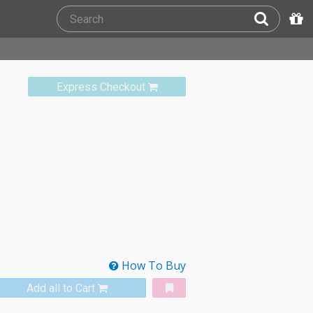
Express Checkout
How To Buy
Add all to Cart