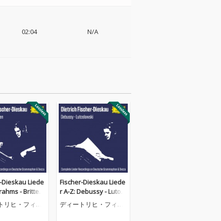
02:04
N/A
r-Dieskau Liede
Fischer-Dieskau Liede
Brahms - Britten
r A-Z: Debussy - Lutosł
ete Lieder Reco
awski (Complete Liede
トリヒ・フィッ
ディートリヒ・フィッ
 on DG & Decca)
r Recordings on DG &
=ディースカウ
シャー=ディースカウ
Decca)