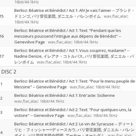
16bit/44.1kHz
Berlioz: Béatrice et Bénédict / Act 1: Ah! Je vais l'aimer
--
プラシド・
15
ドミンゴ
パリ管弦楽団
ダニエル・バレンボイム
wav,flac,alac:
16bit/44.1kHz
Berlioz: Béatrice et Bénédict / Act 1: Text: "Pendant que les
16
messieurs poussend l'intrigue aux dépens de Bénédict"
--
Geneviève Page
wav,flac,alac: 16bit/44.1kHz
Berlioz: Béatrice et Bénédict / Act 1: Vous soupirez, madame?
--
17
Nadine Denize
イレアナ・コトルバス
パリ管弦楽団
ダニエル・バ
レンボイム
wav,flac,alac: 16bit/44.1kHz
DISC 2
Berlioz: Béatrice et Bénédict / Act 1: Text: "Pour le menu peuple de
1
Messine"
--
Geneviève Page
wav,flac,alac: 16bit/44.1kHz
Berlioz: Béatrice et Bénédict / Act 1: Entr'acte: Sicilienne
2
wav,flac,alac: 16bit/44.1kHz
Berlioz: Béatrice et Bénédict / Act 2: Text: "Pour quelques-uns, la
3
victoire"
--
Geneviève Page
wav,flac,alac: 16bit/44.1kHz
Berlioz: Béatrice et Bénédict / Act 2: Le vin de Syracuse
--
ディート
リヒ・フィッシャー=ディースカウ
パリ管弦楽団
ダニエル・バレン
4
ボイム
パリ管弦楽団合唱団
アーサー・オールダム
wav,flac,alac: