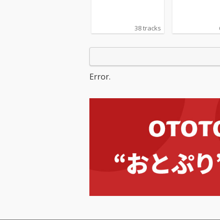
38 tracks
Error.