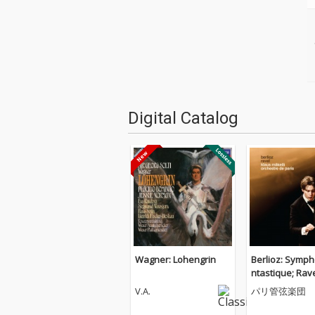
Digital Catalog
Wagner: Lohengrin
Berlioz: Symph
ntastique; Rave
lse
V.A.
パリ管弦楽団