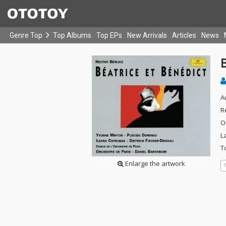
Genre Top
Top Albums
Top EPs
New Arrivals
Articles
News
B
A
R
O
L
T
Enlarge the artwork