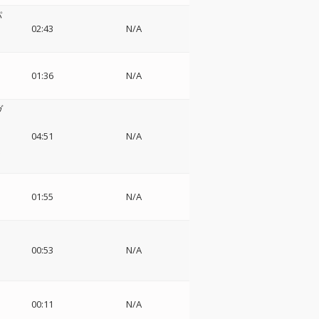
パ
02:43
N/A
01:36
N/A
ヴ
04:51
N/A
ム
e
01:55
N/A
00:53
N/A
00:11
N/A