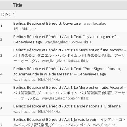
Title
DISC 1
Berlioz: Béatrice et Bénédict: Ouverture
wav,flac,alac:
1
16bit/44.1kHz
Berlioz: Béatrice et Bénédict / Act 1: Text: "Il y a eu la guerre"
--
2
Geneviève Page
wav,flac,alac: 16bit/44.1kHz
Berlioz: Béatrice et Bénédict / Act 1: Le More est en fuite. Victore!
--
3
パリ管弦楽団
ダニエル・バレンボイム
パリ管弦楽団合唱団
アーサ
ー・オールダム
wav,flac,alac: 16bit/44.1kHz
Berlioz: Béatrice et Bénédict / Act 1: Text: "Pour Signor Léonato,
4
gouverneur de la ville de Messine"
--
Geneviève Page
wav,flac,alac: 16bit/44.1kHz
Berlioz: Béatrice et Bénédict / Act 1: Le More est en fuite. Victore!
--
5
パリ管弦楽団
ダニエル・バレンボイム
パリ管弦楽団合唱団
アーサ
ー・オールダム
wav,flac,alac: 16bit/44.1kHz
Berlioz: Béatrice et Bénédict / Act 1: Danse nationale: Sicilienne
6
wav,flac,alac: 16bit/44.1kHz
Berlioz: Béatrice et Bénédict / Act 1: Je vais le voir
--
イレアナ・コト
7
ルバス
パリ管弦楽団
ダニエル・バレンボイム
wav,flac,alac: