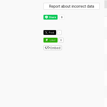
Report about incorrect data
Post
-
Like!
0
Embed