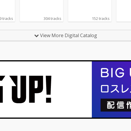
Decca)
ecca)
9 tracks
304 tracks
152 tracks
View More Digital Catalog