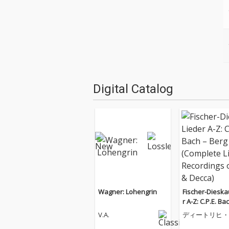
Digital Catalog
Wagner: Lohengrin
Fischer-Dieska
r A-Z: C.P.E. Ba
g (Complete Li
V.A.
ディートリヒ・
cordings on D
シャー=ディー