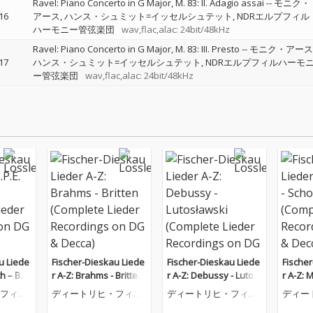
Ravel: Piano Concerto in G Major, M. 83: II. Adagio assai
--
モニク・
16
アース
ハンス・シュミット=イッセルシュテット
NDRエルプフィル
ハーモニー管弦楽団
wav,flac,alac: 24bit/48kHz
Ravel: Piano Concerto in G Major, M. 83: III. Presto
--
モニク・アース
17
ハンス・シュミット=イッセルシュテット
NDRエルプフィルハーモ
ー管弦楽団
wav,flac,alac: 24bit/48kHz
u Liede
Fischer-Dieskau Liede
Fischer-Dieskau Liede
Fische
ch – Ber
r A-Z: Brahms - Britten
r A-Z: Debussy - Lutosł
r A-Z: 
eder Re
(Complete Lieder Reco
awski (Complete Liede
berg (
フィッ
ディートリヒ・フィッ
ディートリヒ・フィッ
ディー
G & Dec
rdings on DG & Decca)
r Recordings on DG &
Record
スカウ
シャー=ディースカウ
シャー=ディースカウ
シャー