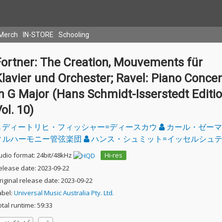
Merch
IN-STORE
Schooling
Fortner: The Creation, Mouvements für
lavier und Orchester; Ravel: Piano Concer
n G Major (Hans Schmidt-Isserstedt Editio
ol. 10)
ディートリヒ・フィッシャー=ディースカウ
カール・ゼー
ィルハーモニー管弦楽団
ハンス・シュミット=イッセルシュ
udio format: 24bit/48kHz
Hi-res
elease date: 2023-09-22
riginal release date: 2023-09-22
abel:
Universal Music Australia Pty. Ltd.
otal runtime: 59:33