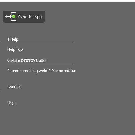
Sync the App
Help
Help Top
Make OTOTOY better
Found something weird? Please mail us
Contact
つ
退会