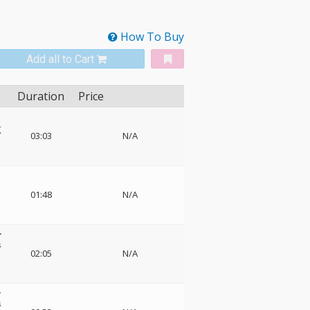
How To Buy
Add all to Cart
Duration
Price
ト
弦
03:03
N/A
01:48
N/A
ー
管
02:05
N/A
ー
管