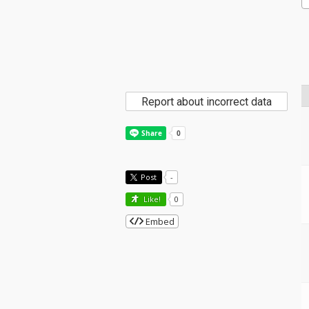
Report about incorrect data
Post
-
Like!
0
Embed