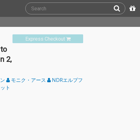
Express Checkout
to
n 2,
マン
モニク・アース
NDRエルプフ
テット