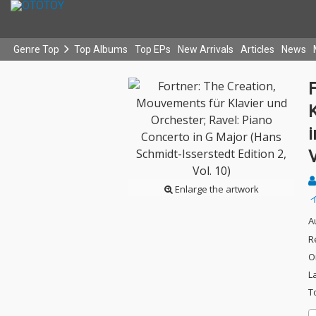
Genre Top
Top Albums
Top EPs
New Arrivals
Articles
News
K
i
V
Enlarge the artwork
A
R
O
L
T