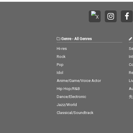
Genre
-
All Genres
Hi-res
Se
Rock
In
Pop
C
Idol
Re
Anime/Game/Voice Actor
Li
Hip Hop/R&B
Au
Dance/Electronic
先
Jazz/World
Classical/Soundtrack