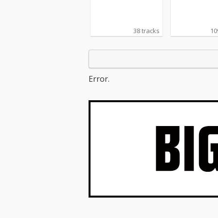
ca)
38 tracks
10
Error.