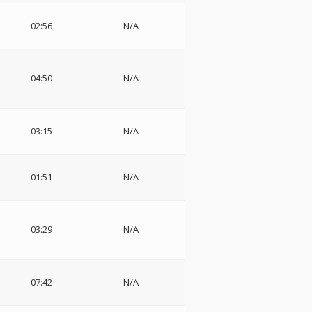
・
ト
02:56
N/A
04:50
N/A
ミ
03:15
N/A
シ
01:51
N/A
03:29
N/A
07:42
N/A