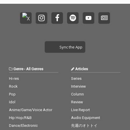
Sync the App
Genre
-
All Genres
Articles
Hi-res
Series
Rock
Interview
Pop
Column
Idol
Review
Anime/Game/Voice Actor
Live Report
Hip Hop/R&B
Audio Equipment
Dance/Electronic
先週のオトトイ