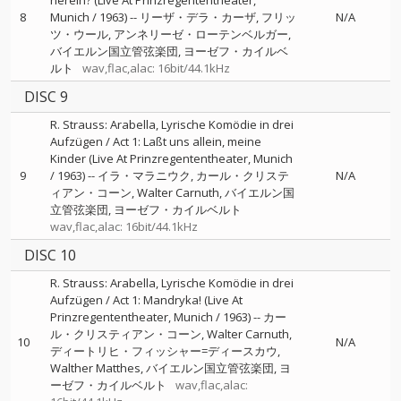
herein? (Live At Prinzregententheater,
8
Munich / 1963)
--
リーザ・デラ・カーザ
フリッ
N/A
ツ・ウール
アンネリーゼ・ローテンベルガー
バイエルン国立管弦楽団
ヨーゼフ・カイルベ
ルト
wav,flac,alac: 16bit/44.1kHz
DISC 9
R. Strauss: Arabella, Lyrische Komödie in drei
Aufzügen / Act 1: Laßt uns allein, meine
Kinder (Live At Prinzregententheater, Munich
9
/ 1963)
--
イラ・マラニウク
カール・クリステ
N/A
ィアン・コーン
Walter Carnuth
バイエルン国
立管弦楽団
ヨーゼフ・カイルベルト
wav,flac,alac: 16bit/44.1kHz
DISC 10
R. Strauss: Arabella, Lyrische Komödie in drei
Aufzügen / Act 1: Mandryka! (Live At
Prinzregententheater, Munich / 1963)
--
カー
ル・クリスティアン・コーン
Walter Carnuth
10
N/A
ディートリヒ・フィッシャー=ディースカウ
Walther Matthes
バイエルン国立管弦楽団
ヨ
ーゼフ・カイルベルト
wav,flac,alac: