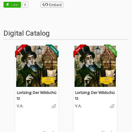
Embed
Like!
0
Digital Catalog
Lortzing: Der Wildschü
Lortzing: Der Wildschü
tz
tz
V.A.
V.A.