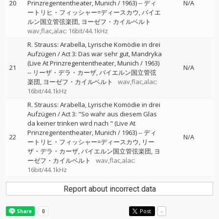
20
Prinzregententheater, Munich / 1963)
--
ディ
N/A
ートリヒ・フィッシャー=ディースカウ
バイエ
ルン国立管弦楽団
ヨーゼフ・カイルベルト
wav,flac,alac: 16bit/44.1kHz
R. Strauss: Arabella, Lyrische Komödie in drei
Aufzügen / Act 3: Das war sehr gut, Mandryka
(Live At Prinzregententheater, Munich / 1963)
21
N/A
--
リーザ・デラ・カーザ
バイエルン国立管弦
楽団
ヨーゼフ・カイルベルト
wav,flac,alac:
16bit/44.1kHz
R. Strauss: Arabella, Lyrische Komödie in drei
Aufzügen / Act 3: "So wahr aus diesem Glas
da keiner trinken wird nach " (Live At
Prinzregententheater, Munich / 1963)
--
ディ
22
N/A
ートリヒ・フィッシャー=ディースカウ
リー
ザ・デラ・カーザ
バイエルン国立管弦楽団
ヨ
ーゼフ・カイルベルト
wav,flac,alac:
16bit/44.1kHz
Report about incorrect data
Post
-