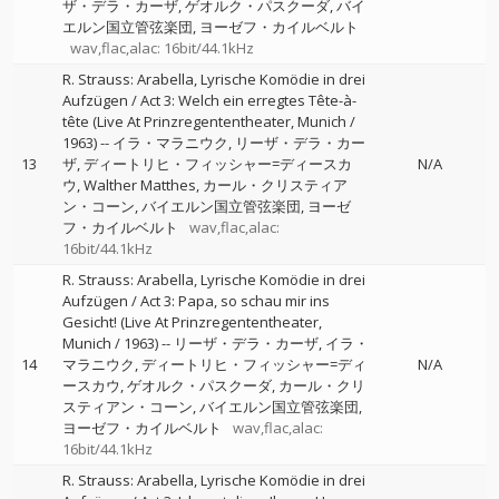
ザ・デラ・カーザ
ゲオルク・パスクーダ
バイ
エルン国立管弦楽団
ヨーゼフ・カイルベルト
wav,flac,alac: 16bit/44.1kHz
R. Strauss: Arabella, Lyrische Komödie in drei
Aufzügen / Act 3: Welch ein erregtes Tête-à-
tête (Live At Prinzregententheater, Munich /
1963)
--
イラ・マラニウク
リーザ・デラ・カー
13
ザ
ディートリヒ・フィッシャー=ディースカ
N/A
ウ
Walther Matthes
カール・クリスティア
ン・コーン
バイエルン国立管弦楽団
ヨーゼ
フ・カイルベルト
wav,flac,alac:
16bit/44.1kHz
R. Strauss: Arabella, Lyrische Komödie in drei
Aufzügen / Act 3: Papa, so schau mir ins
Gesicht! (Live At Prinzregententheater,
Munich / 1963)
--
リーザ・デラ・カーザ
イラ・
14
マラニウク
ディートリヒ・フィッシャー=ディ
N/A
ースカウ
ゲオルク・パスクーダ
カール・クリ
スティアン・コーン
バイエルン国立管弦楽団
ヨーゼフ・カイルベルト
wav,flac,alac:
16bit/44.1kHz
R. Strauss: Arabella, Lyrische Komödie in drei