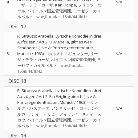
4
N/A
ーザ・デラ・カーザ
Karl Hoppe
フリッツ・ウ
ール
バイエルン国立管弦楽団
ヨーゼフ・カイ
ルベルト
wav,flac,alac: 16bit/44.1kHz
DISC 17
R. Strauss: Arabella, Lyrische Komödie in drei
Aufzügen / Act 2: O Arabella, gibt es was
Schöneres (Live At Prinzregententheater,
5
Munich / 1963)
--
ホルスト・ギュンター
リー
N/A
ザ・デラ・カーザ
バイエルン国立管弦楽団
ヨ
ーゼフ・カイルベルト
wav,flac,alac:
16bit/44.1kHz
DISC 18
R. Strauss: Arabella, Lyrische Komödie in drei
Aufzügen / Act 2: Ein Feigling bin ich (Live At
Prinzregententheater, Munich / 1963)
--
ゲオ
6
ルク・パスクーダ
アンネリーゼ・ローテンベ
N/A
ルガー
ディートリヒ・フィッシャー=ディース
カウ
バイエルン国立管弦楽団
ヨーゼフ・カイ
ルベルト
wav,flac,alac: 16bit/44.1kHz
DISC 19