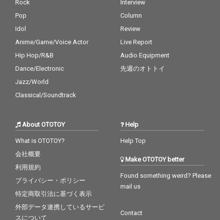
Rock
Interview
Pop
Column
Idol
Review
Anime/Game/Voice Actor
Live Report
Hip Hop/R&B
Audio Equipment
Dance/Electronic
先週のオトトイ
Jazz/World
Classical/Soundtrack
About OTOTOY
Help
What is OTOTOY?
Help Top
会社概要
Make OTOTOY better
利用規約
Found something weird? Please
プライバシー・ポリシー
mail us
特定商取引法に基づく表示
外部データ連携しているサービ
Contact
スについて