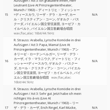
Aufzügen / Act 3: Ich gratuliere Ihnen, Herr
Leutnant (Live At Prinzregententheater,
Munich / 1963)
--
ディートリヒ・フィッシャー
15
=ディースカウ
リーザ・デラ・カーザ
カー
N/A
ル・クリスティアン・コーン
ゲオルク・パス
クーダ
バイエルン国立管弦楽団
ヨーゼフ・カ
イルベルト
バイエルン国立歌劇場合唱団
wav,flac,alac: 16bit/44.1kHz
R. Strauss: Arabella, Lyrische Komödie in drei
Aufzügen / Act 3: Papa, Mama! (Live At
Prinzregententheater, Munich / 1963)
--
アン
ネリーゼ・ローテンベルガー
リーザ・デラ・
カーザ
イラ・マラニウク
ディートリヒ・フィ
16
N/A
ッシャー=ディースカウ
ゲオルク・パスクー
ダ
カール・クリスティアン・コーン
バイエル
ン国立管弦楽団
ヨーゼフ・カイルベルト
バイ
エルン国立歌劇場合唱団
wav,flac,alac:
16bit/44.1kHz
R. Strauss: Arabella, Lyrische Komödie in drei
Aufzügen / Act 3: Sehr gut. Jetzt habe ich mein
richtiges Vis-à-vis (Live At
Prinzregententheater, Munich / 1963)
--
リー
17
ザ・デラ・カーザ
Erich Ringel
Karl Mücke
N/A