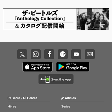
Sync the App
Genre
-
All Genres
Articles
Hi-res
Series