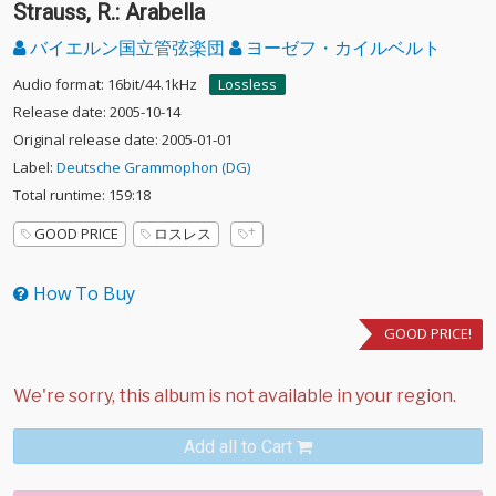
Strauss, R.: Arabella
バイエルン国立管弦楽団
ヨーゼフ・カイルベルト
Audio format: 16bit/44.1kHz
Lossless
Release date: 2005-10-14
Original release date: 2005-01-01
Label:
Deutsche Grammophon (DG)
Total runtime: 159:18
GOOD PRICE
ロスレス
How To Buy
GOOD PRICE!
Add all to Cart