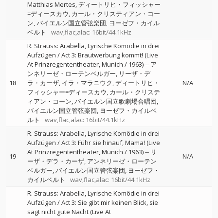
Matthias Mertes
ディートリヒ・フィッシャー
=ディースカウ
カール・クリスティアン・コー
ン
バイエルン国立管弦楽団
ヨーゼフ・カイル
ベルト
wav,flac,alac: 16bit/44.1kHz
R. Strauss: Arabella, Lyrische Komödie in drei
Aufzügen / Act 3: Brautwerbung kommt! (Live
At Prinzregententheater, Munich / 1963)
--
ア
ンネリーゼ・ローテンベルガー
リーザ・デ
18
ラ・カーザ
イラ・マラニウク
ディートリヒ・
N/A
フィッシャー=ディースカウ
カール・クリステ
ィアン・コーン
バイエルン国立歌劇場合唱団
バイエルン国立管弦楽団
ヨーゼフ・カイルベ
ルト
wav,flac,alac: 16bit/44.1kHz
R. Strauss: Arabella, Lyrische Komödie in drei
Aufzügen / Act 3: Führ sie hinauf, Mama! (Live
At Prinzregententheater, Munich / 1963)
--
リ
19
N/A
ーザ・デラ・カーザ
アンネリーゼ・ローテン
ベルガー
バイエルン国立管弦楽団
ヨーゼフ・
カイルベルト
wav,flac,alac: 16bit/44.1kHz
R. Strauss: Arabella, Lyrische Komödie in drei
Aufzügen / Act 3: Sie gibt mir keinen Blick, sie
sagt nicht gute Nacht (Live At