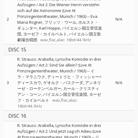
Aufzügen / Act 2: Die Wiener Herrn verstehn
sich auf die Astronomie (Live At
Prinzregententheater, Munich / 1963)
--
Eva
2
N/A
Maria Rogner
フリッツ・ウール
ホルスト・
ギュンター
Karl Hoppe
バイエルン国立管弦楽
団
ヨーゼフ・カイルベルト
バイエルン国立歌
劇場合唱団
wav,flac,alac: 16bit/44.1kHz
DISC 15
R. Strauss: Arabella, Lyrische Komödie in drei
Aufzügen / Act 2: Sind Sie allein? (Live At
Prinzregententheater, Munich / 1963)
--
イ
ラ・マラニウク
ディートリヒ・フィッシャー=
3
ディースカウ
ゲオルク・パスクーダ
アンネリ
N/A
ーゼ・ローテンベルガー
カール・クリスティ
アン・コーン
バイエルン国立管弦楽団
ヨーゼ
フ・カイルベルト
wav,flac,alac:
16bit/44.1kHz
DISC 16
R. Strauss: Arabella, Lyrische Komödie in drei
Aufzügen / Act 2: Und jetzt sag ich Adieu (Live
At Prinzregententheater, Munich / 1963)
--
リ