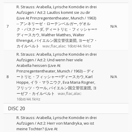
R. Strauss: Arabella, Lyrische Komödie in drei
Aufzügen / Act 2: Lautlos kommt sie zu dir
(Live At Prinzregententheater, Munich / 1963)
--
アンネリーゼ・ローテンベルガー
ゲオル
7
N/A
ク・パスクーダ
ディートリヒ・フィッシャー=
ディースカウ
Walther Matthes
Walter
Ehrengut
バイエルン国立管弦楽団
ヨーゼフ・
カイルベルト
wav,flac,alac: 16bit/44.1kHz
R. Strauss: Arabella, Lyrische Komödie in drei
Aufzügen / Act 2: Und wenn hier viele
Arabella heissen (Live At
Prinzregententheater, Munich / 1963)
--
ディ
8
ートリヒ・フィッシャー=ディースカウ
Karl
N/A
Hoppe
イラ・マラニウク
Eva Maria Rogner
フリッツ・ウール
バイエルン国立管弦楽団
ヨ
ーゼフ・カイルベルト
wav,flac,alac:
16bit/44.1kHz
DISC 20
R. Strauss: Arabella, Lyrische Komödie in drei
Aufzügen / Act 2: Herr von Mandryka, wo ist
meine Tochter? (Live At