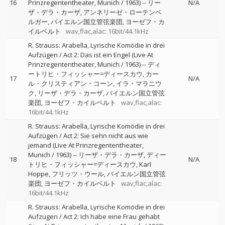
16
Prinzregententheater, Munich / 1963)
--
リー
N/A
ザ・デラ・カーザ
アンネリーゼ・ローテンベ
ルガー
バイエルン国立管弦楽団
ヨーゼフ・カ
イルベルト
wav,flac,alac: 16bit/44.1kHz
R. Strauss: Arabella, Lyrische Komödie in drei
Aufzügen / Act 2: Das ist ein Engel (Live At
Prinzregententheater, Munich / 1963)
--
ディ
ートリヒ・フィッシャー=ディースカウ
カー
17
N/A
ル・クリスティアン・コーン
イラ・マラニウ
ク
リーザ・デラ・カーザ
バイエルン国立管弦
楽団
ヨーゼフ・カイルベルト
wav,flac,alac:
16bit/44.1kHz
R. Strauss: Arabella, Lyrische Komödie in drei
Aufzügen / Act 2: Sie sehn nicht aus wie
jemand (Live At Prinzregententheater,
Munich / 1963)
--
リーザ・デラ・カーザ
ディー
18
N/A
トリヒ・フィッシャー=ディースカウ
Karl
Hoppe
フリッツ・ウール
バイエルン国立管弦
楽団
ヨーゼフ・カイルベルト
wav,flac,alac:
16bit/44.1kHz
R. Strauss: Arabella, Lyrische Komödie in drei
Aufzügen / Act 2: Ich habe eine Frau gehabt