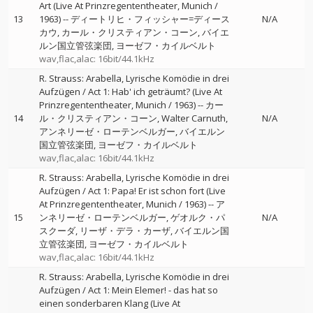
Art (Live At Prinzregententheater, Munich /
13
1963)
--
ディートリヒ・フィッシャー=ディース
N/A
カウ
カール・クリスティアン・コーン
バイエ
ルン国立管弦楽団
ヨーゼフ・カイルベルト
wav,flac,alac: 16bit/44.1kHz
R. Strauss: Arabella, Lyrische Komödie in drei
Aufzügen / Act 1: Hab' ich geträumt? (Live At
Prinzregententheater, Munich / 1963)
--
カー
14
ル・クリスティアン・コーン
Walter Carnuth
N/A
アンネリーゼ・ローテンベルガー
バイエルン
国立管弦楽団
ヨーゼフ・カイルベルト
wav,flac,alac: 16bit/44.1kHz
R. Strauss: Arabella, Lyrische Komödie in drei
Aufzügen / Act 1: Papa! Er ist schon fort (Live
At Prinzregententheater, Munich / 1963)
--
ア
15
ンネリーゼ・ローテンベルガー
ゲオルク・パ
N/A
スクーダ
リーザ・デラ・カーザ
バイエルン国
立管弦楽団
ヨーゼフ・カイルベルト
wav,flac,alac: 16bit/44.1kHz
R. Strauss: Arabella, Lyrische Komödie in drei
Aufzügen / Act 1: Mein Elemer! - das hat so
einen sonderbaren Klang (Live At