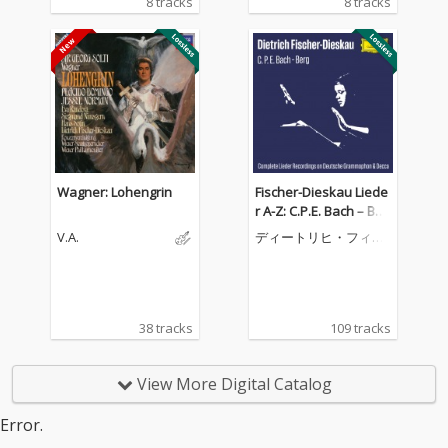
8 tracks
8 tracks
Wagner: Lohengrin
Fischer-Dieskau Liede
r A-Z: C.P.E. Bach – Ber
g (Complete Lieder Re
V.A.
ディートリヒ・フィッ
cordings on DG & Dec
シャー=ディースカウ
ca)
38 tracks
109 tracks
View More Digital Catalog
Error.