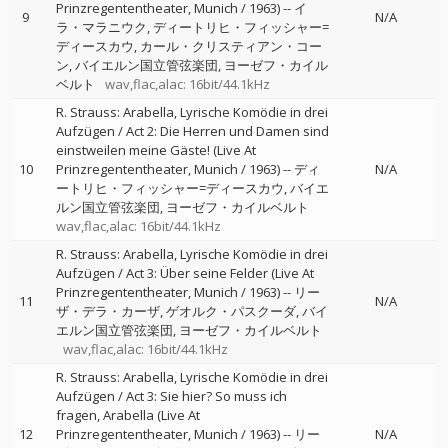
Prinzregententheater, Munich / 1963)
--
イ
9
N/A
ラ・マラニウク
ディートリヒ・フィッシャー=
ディースカウ
カール・クリスティアン・コー
ン
バイエルン国立管弦楽団
ヨーゼフ・カイル
ベルト
wav,flac,alac: 16bit/44.1kHz
R. Strauss: Arabella, Lyrische Komödie in drei
Aufzügen / Act 2: Die Herren und Damen sind
einstweilen meine Gäste! (Live At
10
Prinzregententheater, Munich / 1963)
--
ディ
N/A
ートリヒ・フィッシャー=ディースカウ
バイエ
ルン国立管弦楽団
ヨーゼフ・カイルベルト
wav,flac,alac: 16bit/44.1kHz
R. Strauss: Arabella, Lyrische Komödie in drei
Aufzügen / Act 3: Über seine Felder (Live At
Prinzregententheater, Munich / 1963)
--
リー
11
N/A
ザ・デラ・カーザ
ゲオルク・パスクーダ
バイ
エルン国立管弦楽団
ヨーゼフ・カイルベルト
wav,flac,alac: 16bit/44.1kHz
R. Strauss: Arabella, Lyrische Komödie in drei
Aufzügen / Act 3: Sie hier? So muss ich
fragen, Arabella (Live At
12
Prinzregententheater, Munich / 1963)
--
リー
N/A