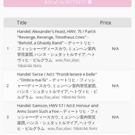
Add all to INTEREST
Title
Price
Handel: Alexander's Feast, HWV. 75 / Part II:
"Revenge, Revenge, Timotheus Cries" -
"Behold, a Ghastly Band"
--
ディートリヒ・
1
フィッシャー=ディースカウ
ミュンヘン室内
N/A
管弦楽団
ハンス・シュタットルマイア
ヘト
ヴィヒ・ビルグラム
wav,flac,alac:
16bit/44.1kHz
Handel: Serse / Act I: "Frondi tenere e belle"
- "Ombra mai fù"
--
ディートリヒ・フィッシ
2
ャー=ディースカウ
ミュンヘン室内管弦楽団
N/A
ハンス・シュタットルマイア
ヘトヴィヒ・ビ
ルグラム
wav,flac,alac: 16bit/44.1kHz
Handel: Samson, HWV 57 / Act II: Honour and
Arms Scorn Such a Foe
--
ディートリヒ・フィ
3
ッシャー=ディースカウ
ミュンヘン室内管弦
N/A
楽団
ハンス・シュタットルマイア
ヘトヴィ
ヒ・ビルグラム
wav,flac,alac: 16bit/44.1kHz