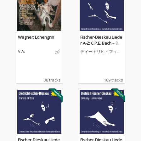
Wagner: Lohengrin
Fischer-Dieskau Liede
r A-Z: C.P.E. Bach – Ber
g (Complete Lieder Re
V.A.
ディートリヒ・フィッ
cordings on DG & Dec
シャー=ディースカウ
ca)
38 tracks
109 tracks
Fischer-Dieskau Liede
Fischer-Dieskau Liede