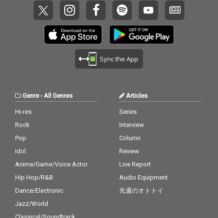
Sync the App
Genre
-
All Genres
Articles
Hi-res
Series
Rock
Interview
Pop
Column
Idol
Review
Anime/Game/Voice Actor
Live Report
Hip Hop/R&B
Audio Equipment
Dance/Electronic
先週のオトトイ
Jazz/World
Classical/Soundtrack