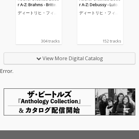
r A-Z: Brahms - Britten
r A-Z: Debussy - Lutosł
(Complete Lieder Reco
awski (Complete Liede
ディートリヒ・フィッ
ディートリヒ・フィッ
rdings on DG & Decca)
r Recordings on DG &
シャー=ディースカウ
シャー=ディースカウ
Decca)
304 tracks
152 tracks
View More Digital Catalog
Error.