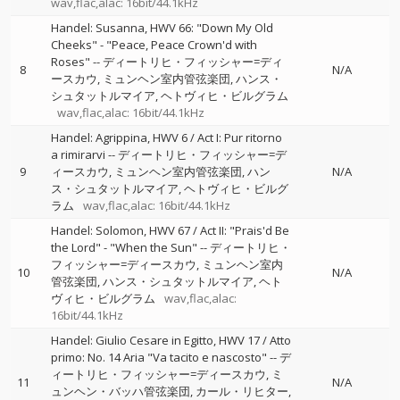
wav,flac,alac: 16bit/44.1kHz
Handel: Susanna, HWV 66: "Down My Old
Cheeks" - "Peace, Peace Crown'd with
Roses"
--
ディートリヒ・フィッシャー=ディ
8
N/A
ースカウ
ミュンヘン室内管弦楽団
ハンス・
シュタットルマイア
ヘトヴィヒ・ビルグラム
wav,flac,alac: 16bit/44.1kHz
Handel: Agrippina, HWV 6 / Act I: Pur ritorno
a rimirarvi
--
ディートリヒ・フィッシャー=デ
9
ィースカウ
ミュンヘン室内管弦楽団
ハン
N/A
ス・シュタットルマイア
ヘトヴィヒ・ビルグ
ラム
wav,flac,alac: 16bit/44.1kHz
Handel: Solomon, HWV 67 / Act II: "Prais'd Be
the Lord" - "When the Sun"
--
ディートリヒ・
フィッシャー=ディースカウ
ミュンヘン室内
10
N/A
管弦楽団
ハンス・シュタットルマイア
ヘト
ヴィヒ・ビルグラム
wav,flac,alac:
16bit/44.1kHz
Handel: Giulio Cesare in Egitto, HWV 17 / Atto
primo: No. 14 Aria "Va tacito e nascosto"
--
デ
ィートリヒ・フィッシャー=ディースカウ
ミ
11
N/A
ュンヘン・バッハ管弦楽団
カール・リヒター