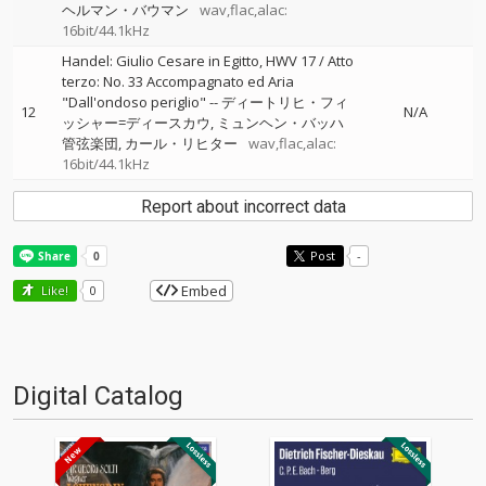
ヘルマン・バウマン
wav,flac,alac:
16bit/44.1kHz
Handel: Giulio Cesare in Egitto, HWV 17 / Atto
terzo: No. 33 Accompagnato ed Aria
"Dall'ondoso periglio"
--
ディートリヒ・フィ
12
N/A
ッシャー=ディースカウ
ミュンヘン・バッハ
管弦楽団
カール・リヒター
wav,flac,alac:
16bit/44.1kHz
Report about incorrect data
Post
-
Embed
Like!
0
Digital Catalog