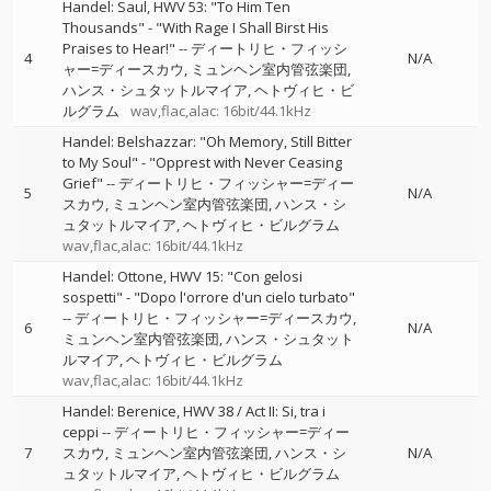
Handel: Saul, HWV 53: "To Him Ten
Thousands" - "With Rage I Shall Birst His
Praises to Hear!"
--
ディートリヒ・フィッシ
4
N/A
ャー=ディースカウ
ミュンヘン室内管弦楽団
ハンス・シュタットルマイア
ヘトヴィヒ・ビ
ルグラム
wav,flac,alac: 16bit/44.1kHz
Handel: Belshazzar: "Oh Memory, Still Bitter
to My Soul" - "Opprest with Never Ceasing
Grief"
--
ディートリヒ・フィッシャー=ディー
5
N/A
スカウ
ミュンヘン室内管弦楽団
ハンス・シ
ュタットルマイア
ヘトヴィヒ・ビルグラム
wav,flac,alac: 16bit/44.1kHz
Handel: Ottone, HWV 15: "Con gelosi
sospetti" - "Dopo l'orrore d'un cielo turbato"
--
ディートリヒ・フィッシャー=ディースカウ
6
N/A
ミュンヘン室内管弦楽団
ハンス・シュタット
ルマイア
ヘトヴィヒ・ビルグラム
wav,flac,alac: 16bit/44.1kHz
Handel: Berenice, HWV 38 / Act II: Si, tra i
ceppi
--
ディートリヒ・フィッシャー=ディー
7
スカウ
ミュンヘン室内管弦楽団
ハンス・シ
N/A
ュタットルマイア
ヘトヴィヒ・ビルグラム