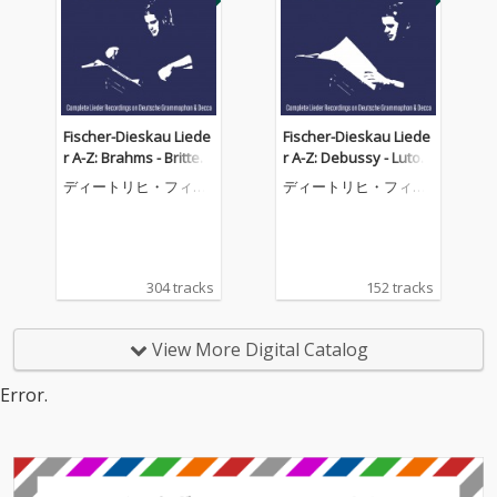
Fischer-Dieskau Liede
Fischer-Dieskau Liede
r A-Z: Brahms - Britten
r A-Z: Debussy - Lutosł
(Complete Lieder Reco
awski (Complete Liede
ディートリヒ・フィッ
ディートリヒ・フィッ
rdings on DG & Decca)
r Recordings on DG &
シャー=ディースカウ
シャー=ディースカウ
Decca)
304 tracks
152 tracks
View More Digital Catalog
Error.