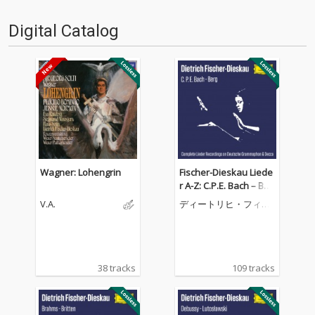
Digital Catalog
Wagner: Lohengrin
Fischer-Dieskau Liede
r A-Z: C.P.E. Bach – Ber
g (Complete Lieder Re
V.A.
ディートリヒ・フィッ
cordings on DG & Dec
シャー=ディースカウ
ca)
38 tracks
109 tracks