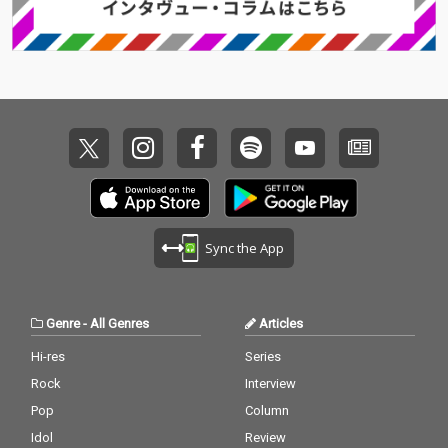
Sync the App
Genre
-
All Genres
Articles
Hi-res
Series
Rock
Interview
Pop
Column
Idol
Review