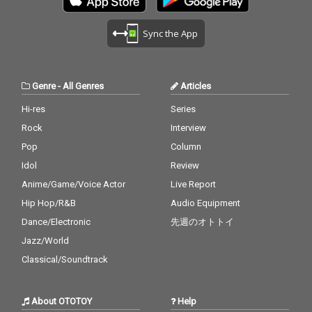
Sync the App
Genre
-
All Genres
Articles
Hi-res
Series
Rock
Interview
Pop
Column
Idol
Review
Anime/Game/Voice Actor
Live Report
Hip Hop/R&B
Audio Equipment
Dance/Electronic
先週のオトトイ
Jazz/World
Classical/Soundtrack
About OTOTOY
Help