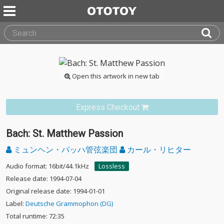
Open this artwork in new tab
Express Checkout
Bach: St. Matthew Passion
ミュンヘン・バッハ管弦楽団
カール・リヒター
Audio format: 16bit/44.1kHz
Lossless
Release date: 1994-07-04
Original release date: 1994-01-01
Label:
Deutsche Grammophon (DG)
Total runtime: 72:35