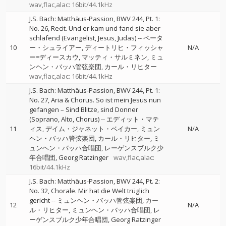
wav,flac,alac: 16bit/44.1kHz
J.S. Bach: Matthäus-Passion, BWV 244, Pt. 1:
No. 26, Recit. Und er kam und fand sie aber
schlafend (Evangelist, Jesus, Judas)
--
ペータ
10
ー・シュライアー
ディートリヒ・フィッシャ
N/A
ー=ディースカウ
マッティ・サルミネン
ミュ
ンヘン・バッハ管弦楽団
カール・リヒター
wav,flac,alac: 16bit/44.1kHz
J.S. Bach: Matthäus-Passion, BWV 244, Pt. 1:
No. 27, Aria & Chorus. So ist mein Jesus nun
gefangen – Sind Blitze, sind Donner
(Soprano, Alto, Chorus)
--
エディット・マテ
11
ィス
デイム・ジャネット・ベイカー
ミュン
N/A
ヘン・バッハ管弦楽団
カール・リヒター
ミ
ュンヘン・バッハ合唱団
レーゲンスブルク少
年合唱団
Georg Ratzinger
wav,flac,alac:
16bit/44.1kHz
J.S. Bach: Matthäus-Passion, BWV 244, Pt. 2:
No. 32, Chorale. Mir hat die Welt trüglich
gericht
--
ミュンヘン・バッハ管弦楽団
カー
12
N/A
ル・リヒター
ミュンヘン・バッハ合唱団
レ
ーゲンスブルク少年合唱団
Georg Ratzinger