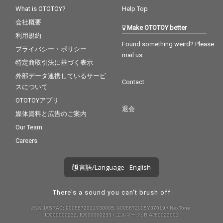
What is OTOTOY?
Help Top
会社概要
Make OTOTOY better
利用規約
Found something weird? Please
プライバシー・ポリシー
mail us
特定商取引法に基づく表示
外部データ連携しているサービ
Contact
スについて
OTOTOYアプリ
退会
媒体資料と広告のご案内
Our Team
Careers
言語/Language - English
There's a sound you can't brush off
許諾 JASRAC: 9008872001Y30005, 9008872005Y37019 / NexTone:
ID000000232, ID000000233 / エルマーク: RIAJ80023001