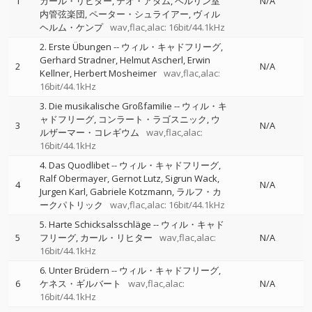
1
カール・リヒター
テオ・アダム
ベルリン室
N/A
内管弦楽団
ペーター・シュライアー
ヴィル
ヘルム・ケンプ
wav,flac,alac: 16bit/44.1kHz
2. Erste Übungen
--
ウィル・キャドフリーグ
Gerhard Stradner
Helmut Ascherl
Erwin
2
N/A
Kellner
Herbert Mosheimer
wav,flac,alac:
16bit/44.1kHz
3. Die musikalische Großfamilie
--
ウィル・キ
ャドフリーグ
コンラート・ラゴスニック
ウ
3
N/A
ルザーマー・コレギウム
wav,flac,alac:
16bit/44.1kHz
4. Das Quodlibet
--
ウィル・キャドフリーグ
Ralf Obermayer
Gernot Lutz
Sigrun Wack
4
N/A
Jurgen Karl
Gabriele Kotzmann
ラルフ・カ
ークパトリック
wav,flac,alac: 16bit/44.1kHz
5. Harte Schicksalsschläge
--
ウィル・キャド
5
フリーグ
カール・リヒター
wav,flac,alac:
N/A
16bit/44.1kHz
6. Unter Brüdern
--
ウィル・キャドフリーグ
6
ケネス・ギルバート
wav,flac,alac:
N/A
16bit/44.1kHz