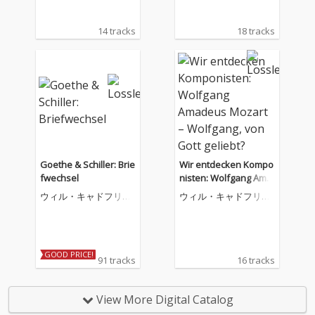
14 tracks
18 tracks
Goethe & Schiller: Brie
Wir entdecken Kompo
fwechsel
nisten: Wolfgang Ama
deus Mozart – Wolfga
ウィル・キャドフリー
ウィル・キャドフリー
ng, von Gott geliebt?
グ
グ
GOOD PRICE!
91 tracks
16 tracks
View More Digital Catalog