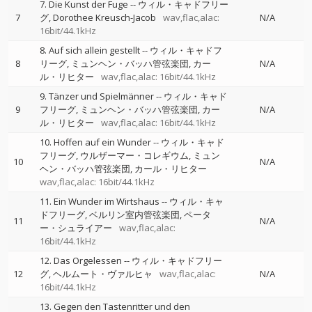
7. Die Kunst der Fuge
--
ウィル・キャドフリー
7
グ
Dorothee Kreusch-Jacob
wav,flac,alac:
N/A
16bit/44.1kHz
8. Auf sich allein gestellt
--
ウィル・キャドフ
8
リーグ
ミュンヘン・バッハ管弦楽団
カー
N/A
ル・リヒター
wav,flac,alac: 16bit/44.1kHz
9. Tänzer und Spielmänner
--
ウィル・キャド
9
フリーグ
ミュンヘン・バッハ管弦楽団
カー
N/A
ル・リヒター
wav,flac,alac: 16bit/44.1kHz
10. Hoffen auf ein Wunder
--
ウィル・キャド
フリーグ
ウルザーマー・コレギウム
ミュン
10
N/A
ヘン・バッハ管弦楽団
カール・リヒター
wav,flac,alac: 16bit/44.1kHz
11. Ein Wunder im Wirtshaus
--
ウィル・キャ
ドフリーグ
ベルリン室内管弦楽団
ペータ
11
N/A
ー・シュライアー
wav,flac,alac:
16bit/44.1kHz
12. Das Orgelessen
--
ウィル・キャドフリー
12
グ
ヘルムート・ヴァルヒャ
wav,flac,alac:
N/A
16bit/44.1kHz
13. Gegen den Tastenritter und den