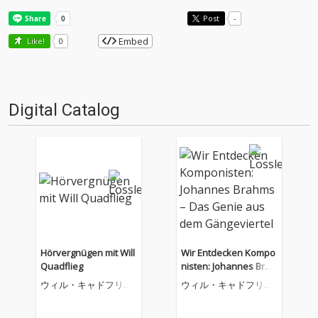
Post
-
Embed
Like!
0
Digital Catalog
Hörvergnügen mit Will
Wir Entdecken Kompo
Quadflieg
nisten: Johannes Brah
ms – Das Genie aus d
ウィル・キャドフリー
ウィル・キャドフリー
em Gängeviertel
グ
グ