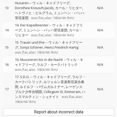
Husaren
--
ウィル・キャドフリーグ
13
Dorothee Kreusch-Jacob
カール・リヒター
N/A
ヘトヴィヒ・ビルグラム
ミュンヘン・バッハ
管弦楽団
wav,flac,alac: 16bit/44.1kHz
14. Der Kapellmeister
--
ウィル・キャドフリ
14
ーグ
ミュンヘン・バッハ管弦楽団
カール・
N/A
リヒター
wav,flac,alac: 16bit/44.1kHz
15. Trauer und Ehe
--
ウィル・キャドフリー
15
グ
Sonja Schöner
Heinz Friedrich Hartig
N/A
wav,flac,alac: 16bit/44.1kHz
16. Musizieren bis in die Nacht
--
ウィル・キ
16
ャドフリーグ
ラルフ・カークパトリック
N/A
wav,flac,alac: 16bit/44.1kHz
17. S.D.G.
--
ウィル・キャドフリーグ
ラルフ・
カークパトリック
ルツェルン音楽祭弦楽合奏
団
ルドルフ・バウムガルトナー
レーゲンス
17
N/A
ブルク少年合唱団
Collegium St. Emmeram
ハ
ンスマルティン・シュナイト
wav,flac,alac:
16bit/44.1kHz
Report about incorrect data