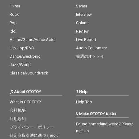
Hi-res
Series
Rock
Interview
Pop
Column
Idol
Review
Anime/Game/Voice Actor
Live Report
Hip Hop/R&B
Audio Equipment
Dance/Electronic
先週のオトトイ
Jazz/World
Classical/Soundtrack
About OTOTOY
Help
What is OTOTOY?
Help Top
会社概要
Make OTOTOY better
利用規約
Found something weird? Please
プライバシー・ポリシー
mail us
特定商取引法に基づく表示