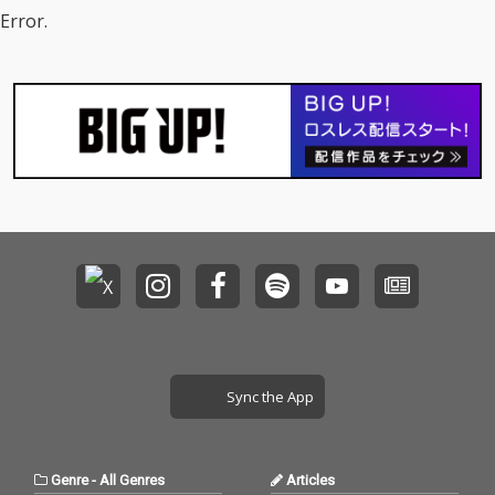
Error.
Sync the App
Genre
-
All Genres
Articles