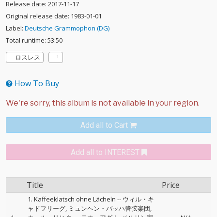
Release date: 2017-11-17
Original release date: 1983-01-01
Label:
Deutsche Grammophon (DG)
Total runtime: 53:50
ロスレス
How To Buy
Add all to Cart
Add all to INTEREST
Title
Price
1. Kaffeeklatsch ohne Lächeln
--
ウィル・キ
ャドフリーグ
ミュンヘン・バッハ管弦楽団