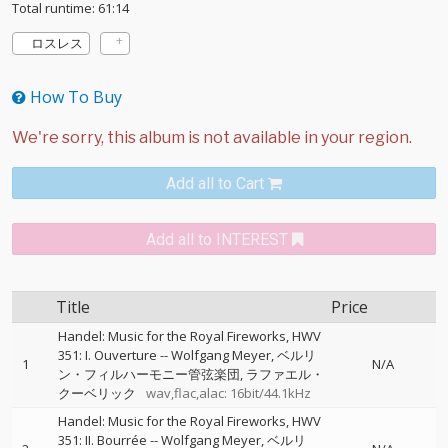
Total runtime: 61:14
ロスレス
How To Buy
Add all to Cart
Add all to INTEREST
Title
Price
Handel: Music for the Royal Fireworks, HWV
351: I. Ouverture
--
Wolfgang Meyer
ベルリ
1
N/A
ン・フィルハーモニー管弦楽団
ラファエル・
クーベリック
wav,flac,alac: 16bit/44.1kHz
Handel: Music for the Royal Fireworks, HWV
351: II. Bourrée
--
Wolfgang Meyer
ベルリ