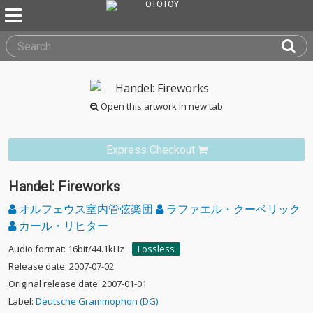
Open this artwork in new tab
Express Checkout
Handel: Fireworks
オルフェウス室内管弦楽団
ラファエル・クーベリック
カール・リヒター
Audio format: 16bit/44.1kHz
Lossless
Release date: 2007-07-02
Original release date: 2007-01-01
Label:
Deutsche Grammophon (DG)