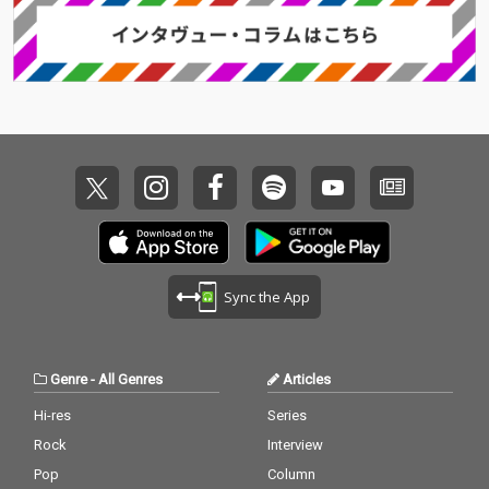
Sync the App
Genre
-
All Genres
Articles
Hi-res
Series
Rock
Interview
Pop
Column