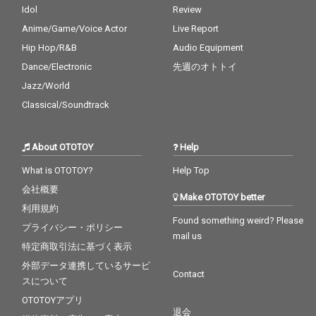
Idol
Review
Anime/Game/Voice Actor
Live Report
Hip Hop/R&B
Audio Equipment
Dance/Electronic
先週のオトトイ
Jazz/World
Classical/Soundtrack
About OTOTOY
Help
What is OTOTOY?
Help Top
会社概要
Make OTOTOY better
利用規約
Found something weird? Please
プライバシー・ポリシー
mail us
特定商取引法に基づく表示
外部データ連携しているサービ
Contact
スについて
OTOTOYアプリ
退会