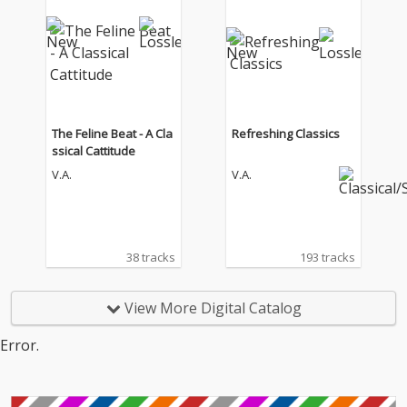
The Feline Beat - A Cla
Refreshing Classics
ssical Cattitude
V.A.
V.A.
38 tracks
193 tracks
View More Digital Catalog
Error.