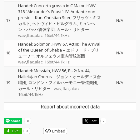
Handel: Concerto grosso in C Major, HWV
318 "Alexander's Feast": IV. Andante non
presto
--
Kurt-Christian Stier
フリッツ・キス
17
N/A
カルト
ヘトヴィヒ・ビルグラム
ミュンヘ
ン・バッハ管弦楽団
カール・リヒター
wav,flac,alac: 16bit/44.1kHz
Handel: Solomon, HWV 67, Act III: The Arrival
of the Queen of Sheba
--
エドワード・ブリ
18
N/A
ューワー
オルフェウス室内管弦楽団
wav,flac,alac: 16bit/44.1kHz
Handel: Messiah, HWV 56, Pt. 2: No. 44,
Hallelujah Chorus
--
ジョン・オールディス合
19
唱団
ロンドン・フィルハーモニー管弦楽団
N/A
カール・リヒター
wav,flac,alac:
16bit/44.1kHz
Report about incorrect data
Post
-
Embed
Like!
0