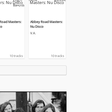
Road Masters:
Abbey Road Masters:
co
Nu Disco
V.A.
10 tracks
10 tracks