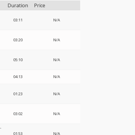
Duration
Price
03:11
N/A
03:20
N/A
z
05:10
N/A
04:13
N/A
01:23
N/A
03:02
N/A
-
01:53
N/A