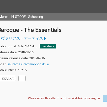
Merch
IN-STORE
Schooling
aroque - The Essentials
ヴァリアス・アーティスト
udio format: 16bit/44.1kHz
Lossless
elease date: 2018-02-16
riginal release date: 2018-02-16
abel:
Deutsche Grammophon (DG)
otal runtime: 102:05
ロスレス