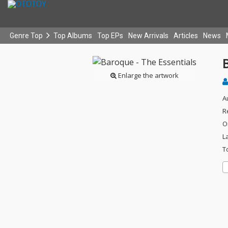
Genre Top
Top Albums
Top EPs
New Arrivals
Articles
News
B
Enlarge the artwork
A
R
O
L
T