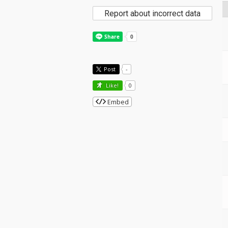
Report about incorrect data
Post
-
Like!
0
Embed