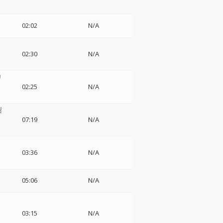
02:02
N/A
02:30
N/A
リ
02:25
N/A
梨
07:19
N/A
03:36
N/A
05:06
N/A
03:15
N/A