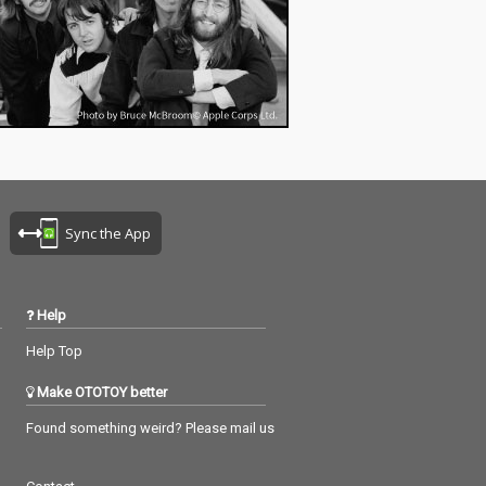
Sync the App
Help
Help Top
Make OTOTOY better
Found something weird? Please mail us