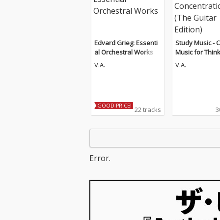
Edvard Grieg: Essenti
Study Music - C
al Orchestral Works
Music for Thin
d Concentratio
V.A.
V.A.
Guitar Edition)
GOOD PRICE!
22 tracks
3
Error.