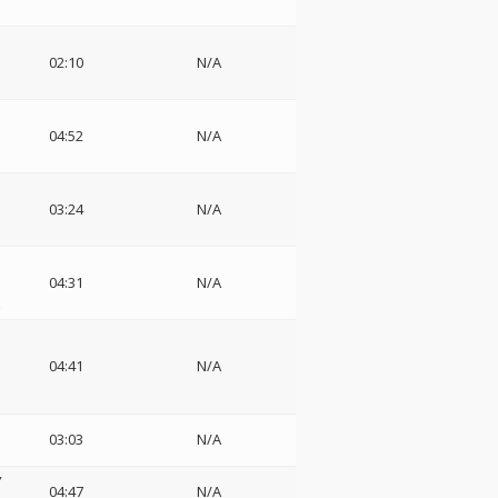
02:10
N/A
04:52
N/A
03:24
N/A
04:31
N/A
z
ン
04:41
N/A
03:03
N/A
ノ
04:47
N/A