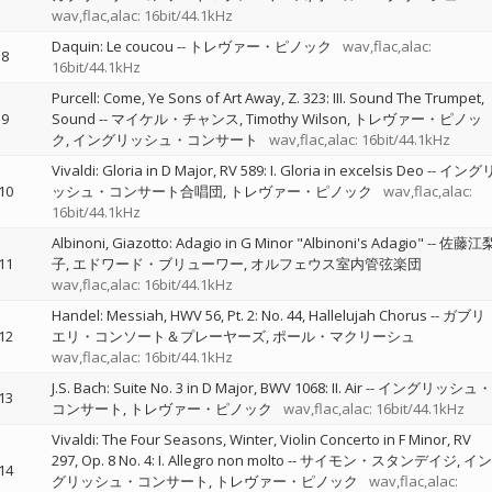
wav,flac,alac: 16bit/44.1kHz
Daquin: Le coucou
--
トレヴァー・ピノック
wav,flac,alac:
8
16bit/44.1kHz
Purcell: Come, Ye Sons of Art Away, Z. 323: III. Sound The Trumpet,
9
Sound
--
マイケル・チャンス
Timothy Wilson
トレヴァー・ピノッ
ク
イングリッシュ・コンサート
wav,flac,alac: 16bit/44.1kHz
Vivaldi: Gloria in D Major, RV 589: I. Gloria in excelsis Deo
--
イング
10
ッシュ・コンサート合唱団
トレヴァー・ピノック
wav,flac,alac:
16bit/44.1kHz
Albinoni, Giazotto: Adagio in G Minor "Albinoni's Adagio"
--
佐藤江
11
子
エドワード・ブリューワー
オルフェウス室内管弦楽団
wav,flac,alac: 16bit/44.1kHz
Handel: Messiah, HWV 56, Pt. 2: No. 44, Hallelujah Chorus
--
ガブリ
12
エリ・コンソート＆プレーヤーズ
ポール・マクリーシュ
wav,flac,alac: 16bit/44.1kHz
J.S. Bach: Suite No. 3 in D Major, BWV 1068: II. Air
--
イングリッシュ・
13
コンサート
トレヴァー・ピノック
wav,flac,alac: 16bit/44.1kHz
Vivaldi: The Four Seasons, Winter, Violin Concerto in F Minor, RV
297, Op. 8 No. 4: I. Allegro non molto
--
サイモン・スタンデイジ
イン
14
グリッシュ・コンサート
トレヴァー・ピノック
wav,flac,alac: