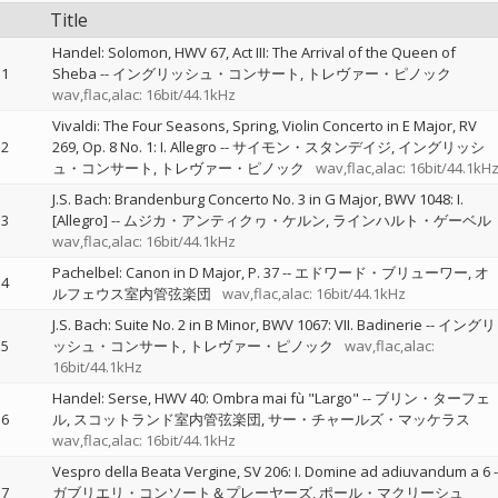
Title
Handel: Solomon, HWV 67, Act III: The Arrival of the Queen of
1
Sheba
--
イングリッシュ・コンサート
トレヴァー・ピノック
wav,flac,alac: 16bit/44.1kHz
Vivaldi: The Four Seasons, Spring, Violin Concerto in E Major, RV
2
269, Op. 8 No. 1: I. Allegro
--
サイモン・スタンデイジ
イングリッシ
ュ・コンサート
トレヴァー・ピノック
wav,flac,alac: 16bit/44.1kH
J.S. Bach: Brandenburg Concerto No. 3 in G Major, BWV 1048: I.
3
[Allegro]
--
ムジカ・アンティクヮ・ケルン
ラインハルト・ゲーベル
wav,flac,alac: 16bit/44.1kHz
Pachelbel: Canon in D Major, P. 37
--
エドワード・ブリューワー
オ
4
ルフェウス室内管弦楽団
wav,flac,alac: 16bit/44.1kHz
J.S. Bach: Suite No. 2 in B Minor, BWV 1067: VII. Badinerie
--
イングリ
5
ッシュ・コンサート
トレヴァー・ピノック
wav,flac,alac:
16bit/44.1kHz
Handel: Serse, HWV 40: Ombra mai fù "Largo"
--
ブリン・ターフェ
6
ル
スコットランド室内管弦楽団
サー・チャールズ・マッケラス
wav,flac,alac: 16bit/44.1kHz
Vespro della Beata Vergine, SV 206: I. Domine ad adiuvandum a 6
-
7
ガブリエリ・コンソート＆プレーヤーズ
ポール・マクリーシュ