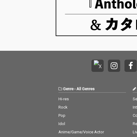
Genre
-
All Genres
Hi-res
Se
Rock
In
Pop
C
Idol
Re
Anime/Game/Voice Actor
Li