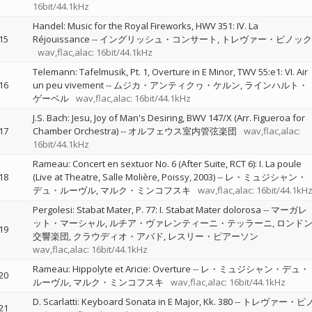
16bit/44.1kHz
Handel: Music for the Royal Fireworks, HWV 351: IV. La
15
Réjouissance
--
イングリッシュ・コンサート
トレヴァー・ピノック
wav,flac,alac: 16bit/44.1kHz
Telemann: Tafelmusik, Pt. 1, Overture in E Minor, TWV 55:e1: VI. Air
16
un peu vivement
--
ムジカ・アンティクヮ・ケルン
ラインハルト・
ゲーベル
wav,flac,alac: 16bit/44.1kHz
J.S. Bach: Jesu, Joy of Man's Desiring, BWV 147/X (Arr. Figueroa for
17
Chamber Orchestra)
--
オルフェウス室内管弦楽団
wav,flac,alac:
16bit/44.1kHz
Rameau: Concert en sextuor No. 6 (After Suite, RCT 6): I. La poule
18
(Live at Theatre, Salle Molière, Poissy, 2003)
--
レ・ミュジシャン・
デュ・ルーヴル
マルク・ミンコフスキ
wav,flac,alac: 16bit/44.1kH
Pergolesi: Stabat Mater, P. 77: I. Stabat Mater dolorosa
--
マーガレ
ット・マーシャル
ルチア・ヴァレンティーニ・テッラーニ
ロンド
19
交響楽団
クラウディオ・アバド
レスリー・ピアーソン
wav,flac,alac: 16bit/44.1kHz
Rameau: Hippolyte et Aricie: Overture
--
レ・ミュジシャン・デュ・
20
ルーヴル
マルク・ミンコフスキ
wav,flac,alac: 16bit/44.1kHz
D. Scarlatti: Keyboard Sonata in E Major, Kk. 380
--
トレヴァー・ピ
21