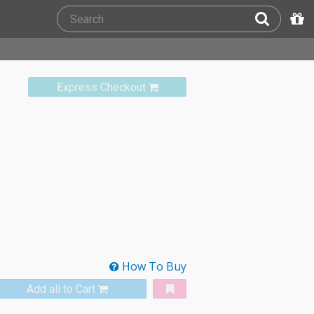
Express Checkout
How To Buy
Add all to Cart