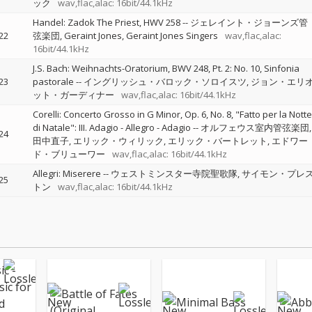
ック
wav,flac,alac: 16bit/44.1kHz
Handel: Zadok The Priest, HWV 258
--
ジェレイント・ジョーンズ管
22
弦楽団
Geraint Jones
Geraint Jones Singers
wav,flac,alac:
16bit/44.1kHz
J.S. Bach: Weihnachts-Oratorium, BWV 248, Pt. 2: No. 10, Sinfonia
23
pastorale
--
イングリッシュ・バロック・ソロイスツ
ジョン・エリ
ット・ガーディナー
wav,flac,alac: 16bit/44.1kHz
Corelli: Concerto Grosso in G Minor, Op. 6, No. 8, "Fatto per la Notte
di Natale": III. Adagio - Allegro - Adagio
--
オルフェウス室内管弦楽団
24
田中直子
エリック・ウィリック
エリック・バートレット
エドワー
ド・ブリューワー
wav,flac,alac: 16bit/44.1kHz
Allegri: Miserere
--
ウェストミンスター寺院聖歌隊
サイモン・プレ
25
トン
wav,flac,alac: 16bit/44.1kHz