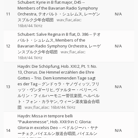
Schubert: Kyrie in B flat major, D45
--
Members of the Bavarian Radio Symphony
11
Orchestra
テオバルト・シュレムス
レーゲン
N/A
スブルク少年合唱団
wav,flac,alac:
16bit/44.1kHz
Schubert: Salve Regina in B flat, D. 386
--
テオ
バルト・シュレムス
Members of the
12
Bavarian Radio Symphony Orchestra
レーゲ
N/A
ンスブルク少年合唱団
wav,flac,alac:
16bit/44.1kHz
Haydn: Die Schöpfung, Hob. XXI:2, Pt. 1: No.
13, Chorus. Die Himmel erzählen die Ehre
Gottes – Trio. Dem kommenden Tage sagt
es der Tag
--
グンドゥラ・ヤノヴィッツ
フリ
13
N/A
ッツ・ヴンダーリヒ
ヴァルター・ベリー
ベ
ルリン・フィルハーモニー管弦楽団
ヘルベル
ト・フォン・カラヤン
ウィーン楽友協会合唱
団
wav,flac,alac: 16bit/44.1kHz
Haydn: Missa in tempore belli
"Paukenmesse", Hob. XXII:9 in C: Gloria:
Gloria in excelsis Deo
--
ベドルジーハ・ヤナ
14
N/A
ーチェク
バイエルン放送合唱団
バイエルン