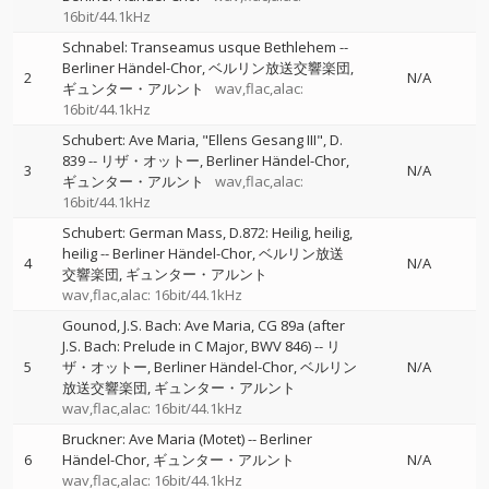
16bit/44.1kHz
Schnabel: Transeamus usque Bethlehem
--
Berliner Händel-Chor
ベルリン放送交響楽団
2
N/A
ギュンター・アルント
wav,flac,alac:
16bit/44.1kHz
Schubert: Ave Maria, "Ellens Gesang III", D.
839
--
リザ・オットー
Berliner Händel-Chor
3
N/A
ギュンター・アルント
wav,flac,alac:
16bit/44.1kHz
Schubert: German Mass, D.872: Heilig, heilig,
heilig
--
Berliner Händel-Chor
ベルリン放送
4
N/A
交響楽団
ギュンター・アルント
wav,flac,alac: 16bit/44.1kHz
Gounod, J.S. Bach: Ave Maria, CG 89a (after
J.S. Bach: Prelude in C Major, BWV 846)
--
リ
5
ザ・オットー
Berliner Händel-Chor
ベルリン
N/A
放送交響楽団
ギュンター・アルント
wav,flac,alac: 16bit/44.1kHz
Bruckner: Ave Maria (Motet)
--
Berliner
6
Händel-Chor
ギュンター・アルント
N/A
wav,flac,alac: 16bit/44.1kHz