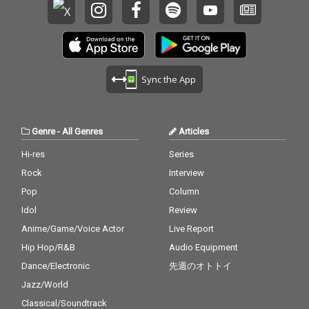
Sync the App
Genre
-
All Genres
Articles
Hi-res
Series
Rock
Interview
Pop
Column
Idol
Review
Anime/Game/Voice Actor
Live Report
Hip Hop/R&B
Audio Equipment
Dance/Electronic
先週のオトトイ
Jazz/World
Classical/Soundtrack