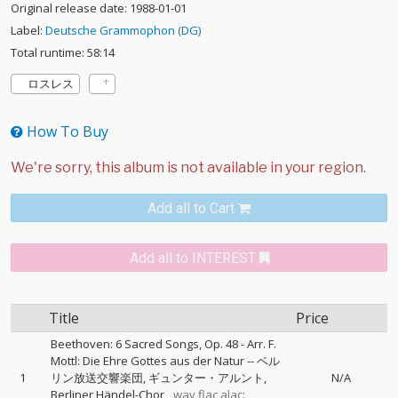
Original release date: 1988-01-01
Label:
Deutsche Grammophon (DG)
Total runtime: 58:14
ロスレス
How To Buy
Add all to Cart
Add all to INTEREST
Title
Price
Beethoven: 6 Sacred Songs, Op. 48 - Arr. F.
Mottl: Die Ehre Gottes aus der Natur
--
ベル
1
リン放送交響楽団
ギュンター・アルント
N/A
Berliner Händel-Chor
wav,flac,alac: