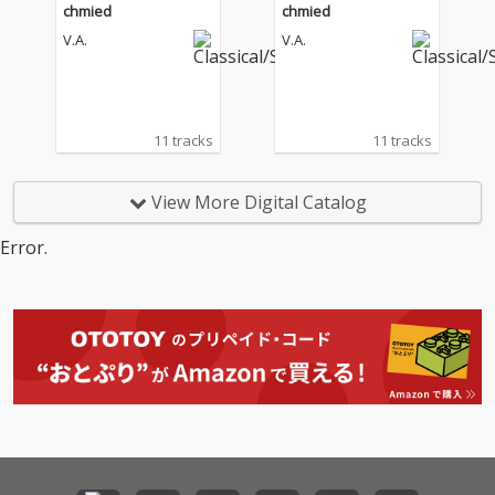
chmied
chmied
V.A.
V.A.
11 tracks
11 tracks
View More Digital Catalog
Error.