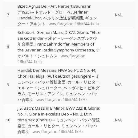
Bizet: Agnus Dei - Arr. Herbert Baumann
(*1925)
--
ドナルド・グローベ
Berliner
7
N/A
Händel-Chor
ベルリン放送交響楽団
ギュン
ター・アルント
wav,flac,alac: 16bit/44.1kHz
Schubert: German Mass, D.872: Gloria: "Ehre
sei Gott in der Höhe"
--
レーゲンスブルク少
年合唱団
Franz Lehrndorfer
Members of
8
N/A
the Bavarian Radio Symphony Orchestra
テ
オバルト・シュレムス
wav,flac,alac:
16bit/44.1kHz
Handel: Der Messias, HWV 56, Pt. 2: No. 44,
Chor. Halleluja! (Auf deutsch gesungen)
--
ミ
ュンヘン・バッハ管弦楽団
カール・リヒター
9
N/A
エルマー・シュローター
ヘトヴィヒ・ビルグ
ラム
モーリス・アンドレ
ミュンヘン・バッ
ハ合唱団
wav,flac,alac: 16bit/44.1kHz
J.S. Bach: Mass in B Minor, BWV 232: II. Gloria:
No. 1, Gloria in excelsis Deo – No. 2, Et in
10
terra pax (Chorus)
--
ミュンヘン・バッハ管弦
N/A
楽団
カール・リヒター
ミュンヘン・バッハ
合唱団
wav,flac,alac: 16bit/44.1kHz