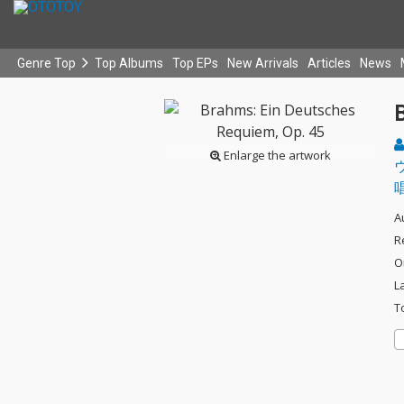
Genre Top
Top Albums
Top EPs
New Arrivals
Articles
News
Enlarge the artwork
A
R
O
L
T