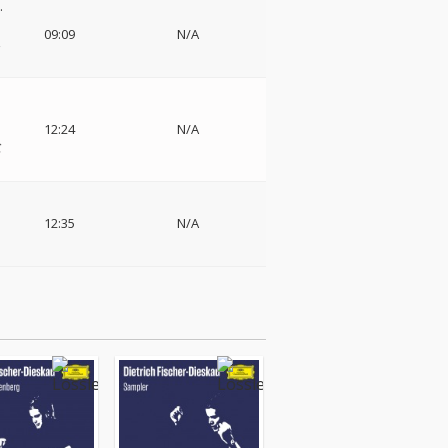
.
09:09
N/A
楽
12:24
N/A
バ
12:35
N/A