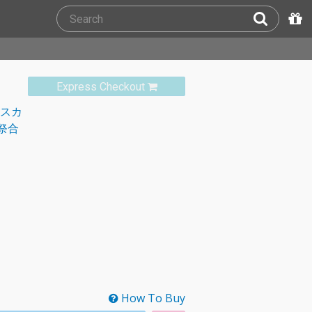
Express Checkout
ースカ
祭合
How To Buy