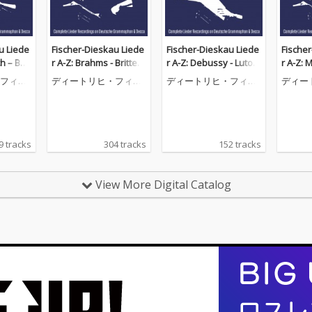
u Liede
Fischer-Dieskau Liede
Fischer-Dieskau Liede
Fische
ch – Ber
r A-Z: Brahms - Britten
r A-Z: Debussy - Lutosł
r A-Z: 
eder Re
(Complete Lieder Reco
awski (Complete Liede
berg (
フィッ
ディートリヒ・フィッ
ディートリヒ・フィッ
ディー
G & Dec
rdings on DG & Decca)
r Recordings on DG &
Record
スカウ
シャー=ディースカウ
シャー=ディースカウ
シャー
Decca)
ecca)
9 tracks
304 tracks
152 tracks
View More Digital Catalog