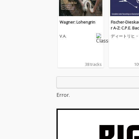
Wagner: Lohengrin
Fischer-Dieska
r A-Z: C.P.E. Ba
g (Complete Li
V.A.
ディートリヒ・
cordings on D
シャー=ディー
ca)
38 tracks
10
Error.