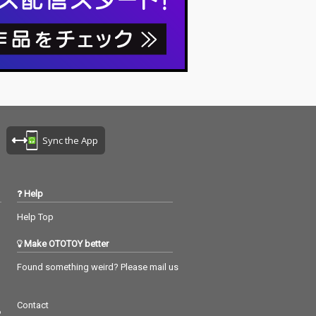
Sync the App
Help
Help Top
Make OTOTOY better
Found something weird? Please mail us
Contact
つ