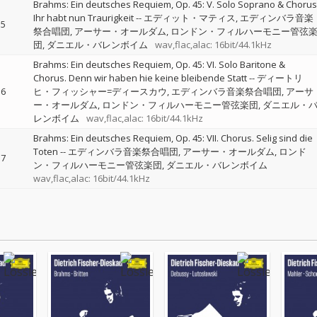
Brahms: Ein deutsches Requiem, Op. 45: V. Solo Soprano & Chorus
Ihr habt nun Traurigkeit
--
エディット・マティス
エディンバラ音楽
5
祭合唱団
アーサー・オールダム
ロンドン・フィルハーモニー管弦
団
ダニエル・バレンボイム
wav,flac,alac: 16bit/44.1kHz
Brahms: Ein deutsches Requiem, Op. 45: VI. Solo Baritone &
Chorus. Denn wir haben hie keine bleibende Statt
--
ディートリ
6
ヒ・フィッシャー=ディースカウ
エディンバラ音楽祭合唱団
アーサ
ー・オールダム
ロンドン・フィルハーモニー管弦楽団
ダニエル・
レンボイム
wav,flac,alac: 16bit/44.1kHz
Brahms: Ein deutsches Requiem, Op. 45: VII. Chorus. Selig sind die
Toten
--
エディンバラ音楽祭合唱団
アーサー・オールダム
ロンド
7
ン・フィルハーモニー管弦楽団
ダニエル・バレンボイム
wav,flac,alac: 16bit/44.1kHz