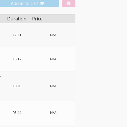
Add all to Cart
Duration
Price
12:21
N/A
ー
16:17
N/A
イ
.
ル
10:30
N/A
05:44
N/A
ボ