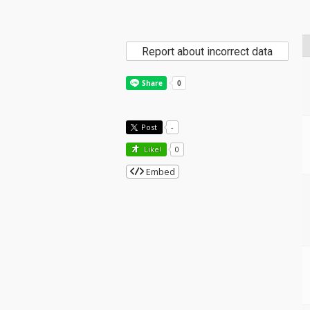
Report about incorrect data
Post
-
Like!
0
Embed