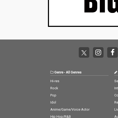
Genre
-
All Genres
Hi-res
Se
Rock
In
Pop
C
Idol
Re
Anime/Game/Voice Actor
Li
Hip Hop/R&B
Au