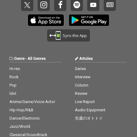
Sync the App
Genre
-
All Genres
Articles
Hi-res
Series
Rock
Interview
Pop
Column
Idol
Review
Anime/Game/Voice Actor
Live Report
Hip Hop/R&B
Audio Equipment
Dance/Electronic
先週のオトトイ
Jazz/World
Classical/Soundtrack