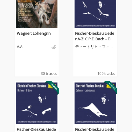
Wagner: Lohengrin
Fischer-Dieskau Liede
r A-Z: C.P.E. Bach – Ber
g (Complete Lieder Re
V.A.
ディートリヒ・フィッ
cordings on DG & Dec
シャー=ディースカウ
ca)
38 tracks
109 tracks
Fischer-Dieskau Liede
Fischer-Dieskau Liede