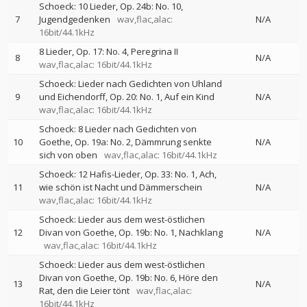
Schoeck: 10 Lieder, Op. 24b: No. 10,
7
Jugendgedenken
wav,flac,alac:
N/A
16bit/44.1kHz
8 Lieder, Op. 17: No. 4, Peregrina II
8
N/A
wav,flac,alac: 16bit/44.1kHz
Schoeck: Lieder nach Gedichten von Uhland
9
und Eichendorff, Op. 20: No. 1, Auf ein Kind
N/A
wav,flac,alac: 16bit/44.1kHz
Schoeck: 8 Lieder nach Gedichten von
10
Goethe, Op. 19a: No. 2, Dämmrung senkte
N/A
sich von oben
wav,flac,alac: 16bit/44.1kHz
Schoeck: 12 Hafis-Lieder, Op. 33: No. 1, Ach,
11
wie schön ist Nacht und Dämmerschein
N/A
wav,flac,alac: 16bit/44.1kHz
Schoeck: Lieder aus dem west-östlichen
12
Divan von Goethe, Op. 19b: No. 1, Nachklang
N/A
wav,flac,alac: 16bit/44.1kHz
Schoeck: Lieder aus dem west-östlichen
Divan von Goethe, Op. 19b: No. 6, Höre den
13
N/A
Rat, den die Leier tönt
wav,flac,alac:
16bit/44.1kHz