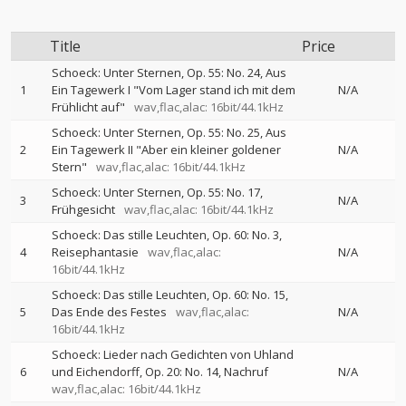
Title
Price
Schoeck: Unter Sternen, Op. 55: No. 24, Aus
1
Ein Tagewerk I "Vom Lager stand ich mit dem
N/A
Frühlicht auf"
wav,flac,alac: 16bit/44.1kHz
Schoeck: Unter Sternen, Op. 55: No. 25, Aus
2
Ein Tagewerk II "Aber ein kleiner goldener
N/A
Stern"
wav,flac,alac: 16bit/44.1kHz
Schoeck: Unter Sternen, Op. 55: No. 17,
3
N/A
Frühgesicht
wav,flac,alac: 16bit/44.1kHz
Schoeck: Das stille Leuchten, Op. 60: No. 3,
4
Reisephantasie
wav,flac,alac:
N/A
16bit/44.1kHz
Schoeck: Das stille Leuchten, Op. 60: No. 15,
5
Das Ende des Festes
wav,flac,alac:
N/A
16bit/44.1kHz
Schoeck: Lieder nach Gedichten von Uhland
6
und Eichendorff, Op. 20: No. 14, Nachruf
N/A
wav,flac,alac: 16bit/44.1kHz