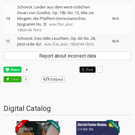
Schoeck: Lieder aus dem west-östlichen
Divan von Goethe, Op. 19b: No. 13, Wie sie
14
klingeln, die Pfaffen! (Venezianisches
N/A
Epigramm No. 3)
wav,flac,alac:
16bit/44.1kHz
Schoeck: Das stille Leuchten, Op. 60: No. 28,
15
N/A
Jetzt rede du!
wav,flac,alac: 16bit/44.1kHz
Report about incorrect data
Post
-
Embed
Like!
0
Digital Catalog