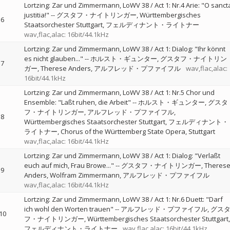
Lortzing: Zar und Zimmermann, LoWV 38 / Act 1: Nr.4 Arie: "O sanct
justitia!"
--
グスタフ・ナイトリンガー
Württembergisches
6
Staatsorchester Stuttgart
フェルディナント・ライトナー
wav,flac,alac: 16bit/44.1kHz
Lortzing: Zar und Zimmermann, LoWV 38 / Act 1: Dialog: "Ihr könnt
es nicht glauben..."
--
ホルスト・ギュンター
グスタフ・ナイトリン
7
ガー
Therese Anders
アルフレッド・プファイフル
wav,flac,alac:
16bit/44.1kHz
Lortzing: Zar und Zimmermann, LoWV 38 / Act 1: Nr.5 Chor und
Ensemble: "Laßt ruhen, die Arbeit"
--
ホルスト・ギュンター
グスタ
フ・ナイトリンガー
アルフレッド・プファイフル
8
Württembergisches Staatsorchester Stuttgart
フェルディナント・
ライトナー
Chorus of the Württemberg State Opera, Stuttgart
wav,flac,alac: 16bit/44.1kHz
Lortzing: Zar und Zimmermann, LoWV 38 / Act 1: Dialog: "Verlaßt
euch auf mich, Frau Browe..."
--
グスタフ・ナイトリンガー
Theres
9
Anders
Wolfram Zimmermann
アルフレッド・プファイフル
wav,flac,alac: 16bit/44.1kHz
Lortzing: Zar und Zimmermann, LoWV 38 / Act 1: Nr.6 Duett: "Darf
ich wohl den Worten trauen"
--
アルフレッド・プファイフル
グス
10
フ・ナイトリンガー
Württembergisches Staatsorchester Stuttgart
フェルディナント・ライトナー
wav,flac,alac: 16bit/44.1kHz