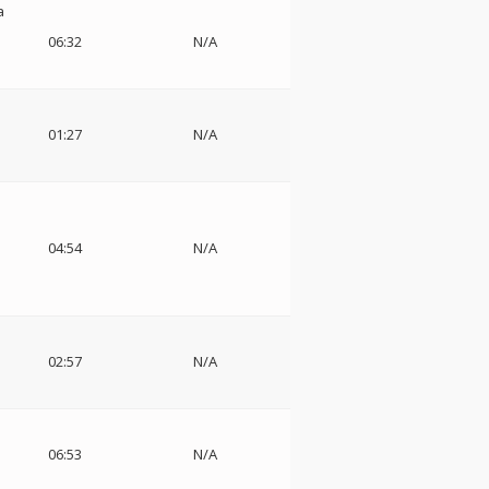
a
06:32
N/A
01:27
N/A
04:54
N/A
e
02:57
N/A
タ
06:53
N/A