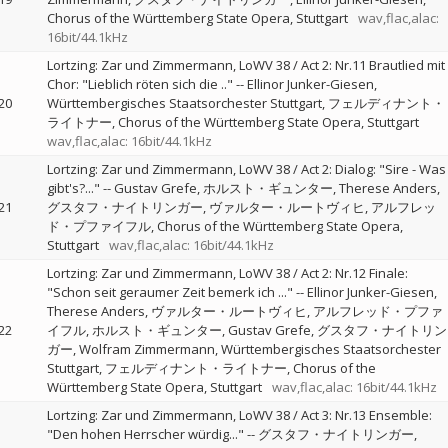
Chorus of the Württemberg State Opera, Stuttgart
wav,flac,alac:
16bit/44.1kHz
Lortzing: Zar und Zimmermann, LoWV 38 / Act 2: Nr.11 Brautlied mit
Chor: "Lieblich röten sich die .."
--
Ellinor Junker-Giesen
20
Württembergisches Staatsorchester Stuttgart
フェルディナント・
ライトナー
Chorus of the Württemberg State Opera, Stuttgart
wav,flac,alac: 16bit/44.1kHz
Lortzing: Zar und Zimmermann, LoWV 38 / Act 2: Dialog: "Sire - Was
gibt's?..."
--
Gustav Grefe
ホルスト・ギュンター
Therese Anders
21
グスタフ・ナイトリンガー
ヴァルター・ルートヴィヒ
アルフレッ
ド・プファイフル
Chorus of the Württemberg State Opera,
Stuttgart
wav,flac,alac: 16bit/44.1kHz
Lortzing: Zar und Zimmermann, LoWV 38 / Act 2: Nr.12 Finale:
"Schon seit geraumer Zeit bemerk ich ..."
--
Ellinor Junker-Giesen
Therese Anders
ヴァルター・ルートヴィヒ
アルフレッド・プファ
22
イフル
ホルスト・ギュンター
Gustav Grefe
グスタフ・ナイトリン
ガー
Wolfram Zimmermann
Württembergisches Staatsorchester
Stuttgart
フェルディナント・ライトナー
Chorus of the
Württemberg State Opera, Stuttgart
wav,flac,alac: 16bit/44.1kHz
Lortzing: Zar und Zimmermann, LoWV 38 / Act 3: Nr.13 Ensemble:
"Den hohen Herrscher würdig..."
--
グスタフ・ナイトリンガー