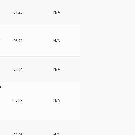
01:23
N/A
フ
05:23
N/A
01:14
N/A
n
m
07:53
N/A
01:05
N/A