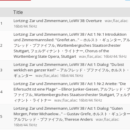
Title
Lortzing: Zar und Zimmermann, LoWV 38: Overture
wav,flac,alac:
1
16bit/44.1kHz
Lortzing: Zar und Zimmermann, LoWV 38 / Act 1: Nr.1 Introduktion
und Zimmermannslied: "Greifet an..."
--
ホルスト・ギュンター
ア
2
フレッド・プファイフル
Württembergisches Staatsorchester
Stuttgart
フェルディナント・ライトナー
Chorus of the
Württemberg State Opera, Stuttgart
wav,flac,alac: 16bit/44.1kHz
Lortzing: Zar und Zimmermann, LoWV 38 / Act 1: Dialog: "Du bist
3
wirklich ein ganzer Kerl"
--
アルフレッド・プファイフル
ホルスト・
ギュンター
wav,flac,alac: 16bit/44.1kHz
Lortzing: Zar und Zimmermann, LoWV 38 / Act 1: Nr.2 Ariette: "Die
Eifersucht ist eine Plage"
--
Ellinor Junker-Giesen
アルフレッド・
4
ファイフル
Württembergisches Staatsorchester Stuttgart
フェル
ィナント・ライトナー
wav,flac,alac: 16bit/44.1kHz
Lortzing: Zar und Zimmermann, LoWV 38 / Act 1: Dialog: "Guten
Morgen, Peter Michaelow..."
--
Gustav Grefe
ホルスト・ギュンタ
5
アルフレッド・プファイフル
Therese Anders
wav,flac,alac:
16bit/44.1kHz