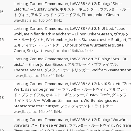
Lortzing: Zar und Zimmermann, LoWV 38 / Act 2: Dialog: "Sire -
Lefort!..."
--
Gustav Grefe
ホルスト・ギュンター
ヴァルター・ルー
15
トヴィヒ
アルフレッド・プファイフル
Ellinor Junker-Giesen
wav,flac,alac: 16bit/44.1kHz
Lortzing: Zar und Zimmermann, LoWV 38 / Act 2: Nr.9 Lied: "Lebe
wohl, mein flandrisch Mädchen"
--
Ellinor Junker-Giesen
ヴァルタ
16
ー・ルートヴィヒ
Württembergisches Staatsorchester Stuttgart
ェルディナント・ライトナー
Chorus of the Württemberg State
Opera, Stuttgart
wav,flac,alac: 16bit/44.1kHz
Lortzing: Zar und Zimmermann, LoWV 38 / Act 2: Dialog: "Ach... Du
bist..."
--
Ellinor Junker-Giesen
アルフレッド・プファイフル
17
Therese Anders
グスタフ・ナイトリンガー
Wolfram Zimmerman
wav,flac,alac: 16bit/44.1kHz
Lortzing: Zar und Zimmermann, LoWV 38 / Act 2: Nr.10 Sextett: "Zu
Werk, das wir beginnen"
--
ヴァルター・ルートヴィヒ
アルフレッ
ド・プファイフル
ホルスト・ギュンター
Gustav Grefe
グスタフ・
18
ナイトリンガー
Wolfram Zimmermann
Württembergisches
Staatsorchester Stuttgart
フェルディナント・ライトナー
wav,flac,alac: 16bit/44.1kHz
Lortzing: Zar und Zimmermann, LoWV 38 / Act 2: Dialog: "Vorwärts,
vorwärts..."
--
Therese Anders
ヴァルター・ルートヴィヒ
Wolfram
19
Zimmermann
グスタフ・ナイトリンガー
Ellinor Junker-Giesen