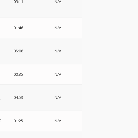
09:11
N/A
01:46
N/A
05:06
N/A
00:35
N/A
04:53
N/A
フ
ギ
01:25
N/A