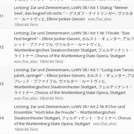
Lortzing: Zar und Zimmermann, LoWV 38 / Act 1: Dialog: "Meiner
Seel', das begreif ich nicht.."
--
グスタフ・ナイトリンガー
ヴァルタ
11
ー・ルートヴィヒ
Ellinor Junker-Giesen
wav,flac,alac:
16bit/44.1kHz
Lortzing: Zar und Zimmermann, LoWV 38 / Act 1: Nr.7 Finale: "Das
Fest beginnt"
--
Ellinor Junker-Giesen
ホルスト・ギュンター
アル
レッド・プファイフル
ヴァルター・ルートヴィヒ
12
Württembergisches Staatsorchester Stuttgart
フェルディナント・
ライトナー
Chorus of the Württemberg State Opera, Stuttgart
wav,flac,alac: 16bit/44.1kHz
Lortzing: Zar und Zimmermann, LoWV 38 / Act 1: "Lustig zum Tanze
jubelt, springet"
--
Ellinor Junker-Giesen
ホルスト・ギュンター
ア
フレッド・プファイフル
ヴァルター・ルートヴィヒ
13
Württembergisches Staatsorchester Stuttgart
フェルディナント・
ライトナー
Chorus of the Württemberg State Opera, Stuttgart
wav,flac,alac: 16bit/44.1kHz
Lortzing: Zar und Zimmermann, LoWV 38 / Act 2: Nr.8 Chor und
Ensemble: "Hoch lebe die Freude"
--
Württembergisches
14
Staatsorchester Stuttgart
フェルディナント・ライトナー
Chorus
of the Württemberg State Opera, Stuttgart
wav,flac,alac:
16bit/44.1kHz