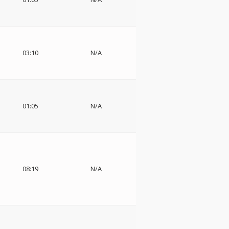
03:10
N/A
01:05
N/A
08:19
N/A