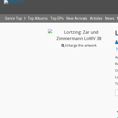
Genre Top
Top Albums
Top EPs
New Arrivals
Articles
News
Enlarge the artwork
A
R
O
L
T