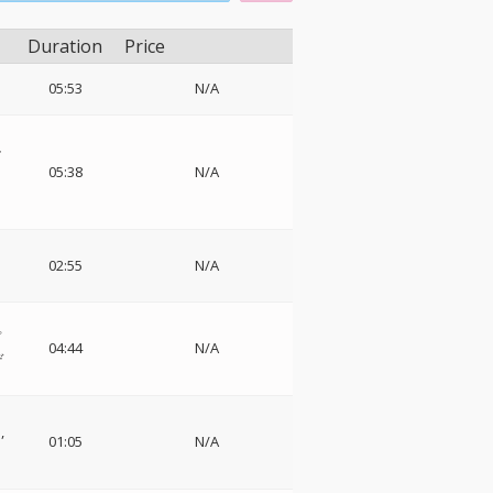
Duration
Price
05:53
N/A
ル
05:38
N/A
02:55
N/A
プ
04:44
N/A
デ
ー
01:05
N/A