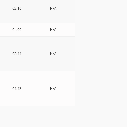
02:10
N/A
04:00
N/A
02:44
N/A
01:42
N/A