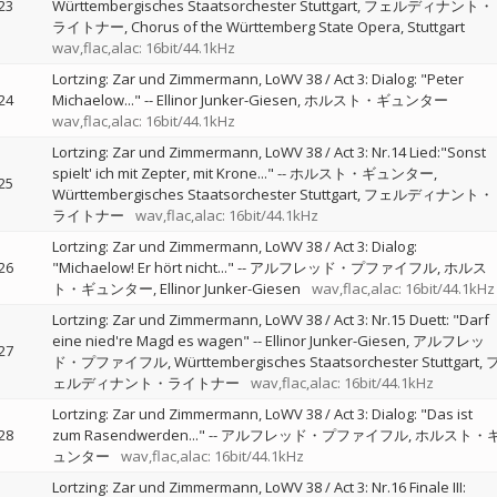
23
Württembergisches Staatsorchester Stuttgart
フェルディナント・
ライトナー
Chorus of the Württemberg State Opera, Stuttgart
wav,flac,alac: 16bit/44.1kHz
Lortzing: Zar und Zimmermann, LoWV 38 / Act 3: Dialog: "Peter
24
Michaelow..."
--
Ellinor Junker-Giesen
ホルスト・ギュンター
wav,flac,alac: 16bit/44.1kHz
Lortzing: Zar und Zimmermann, LoWV 38 / Act 3: Nr.14 Lied:"Sonst
spielt' ich mit Zepter, mit Krone..."
--
ホルスト・ギュンター
25
Württembergisches Staatsorchester Stuttgart
フェルディナント・
ライトナー
wav,flac,alac: 16bit/44.1kHz
Lortzing: Zar und Zimmermann, LoWV 38 / Act 3: Dialog:
26
"Michaelow! Er hört nicht..."
--
アルフレッド・プファイフル
ホルス
ト・ギュンター
Ellinor Junker-Giesen
wav,flac,alac: 16bit/44.1kHz
Lortzing: Zar und Zimmermann, LoWV 38 / Act 3: Nr.15 Duett: "Darf
eine nied're Magd es wagen"
--
Ellinor Junker-Giesen
アルフレッ
27
ド・プファイフル
Württembergisches Staatsorchester Stuttgart
ェルディナント・ライトナー
wav,flac,alac: 16bit/44.1kHz
Lortzing: Zar und Zimmermann, LoWV 38 / Act 3: Dialog: "Das ist
28
zum Rasendwerden..."
--
アルフレッド・プファイフル
ホルスト・
ュンター
wav,flac,alac: 16bit/44.1kHz
Lortzing: Zar und Zimmermann, LoWV 38 / Act 3: Nr.16 Finale III: