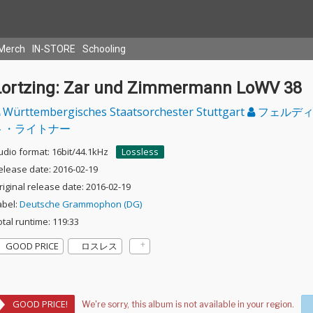
Merch
IN-STORE
Schooling
Lortzing: Zar und Zimmermann LoWV 38
Württembergisches Staatsorchester Stuttgart
フェルディ
ト・ライトナー
udio format: 16bit/44.1kHz
Lossless
elease date: 2016-02-19
riginal release date: 2016-02-19
abel:
Deutsche Grammophon (DG)
otal runtime: 119:33
GOOD PRICE
ロスレス
GOOD PRICE!