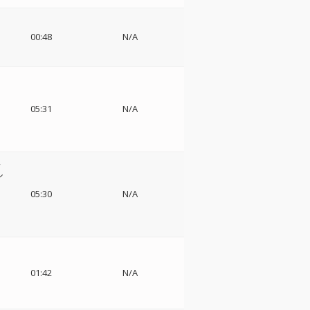
00:48
N/A
フ
05:31
N/A
,
ル
05:30
N/A
01:42
N/A