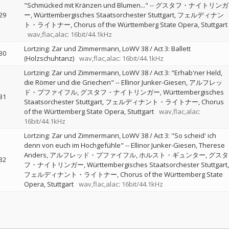
"Schmücked mit Kränzen und Blumen..."
--
グスタフ・ナイトリンガ
29
ー
Württembergisches Staatsorchester Stuttgart
フェルディナン
ト・ライトナー
Chorus of the Württemberg State Opera, Stuttgart
wav,flac,alac: 16bit/44.1kHz
Lortzing: Zar und Zimmermann, LoWV 38 / Act 3: Ballett
30
(Holzschuhtanz)
wav,flac,alac: 16bit/44.1kHz
Lortzing: Zar und Zimmermann, LoWV 38 / Act 3: "Erhab'ner Held,
die Römer und die Griechen"
--
Ellinor Junker-Giesen
アルフレッ
ド・プファイフル
グスタフ・ナイトリンガー
Württembergisches
31
Staatsorchester Stuttgart
フェルディナント・ライトナー
Chorus
of the Württemberg State Opera, Stuttgart
wav,flac,alac:
16bit/44.1kHz
Lortzing: Zar und Zimmermann, LoWV 38 / Act 3: "So scheid' ich
denn von euch im Hochgefühle"
--
Ellinor Junker-Giesen
Therese
Anders
アルフレッド・プファイフル
ホルスト・ギュンター
グスタ
32
フ・ナイトリンガー
Württembergisches Staatsorchester Stuttgart
フェルディナント・ライトナー
Chorus of the Württemberg State
Opera, Stuttgart
wav,flac,alac: 16bit/44.1kHz