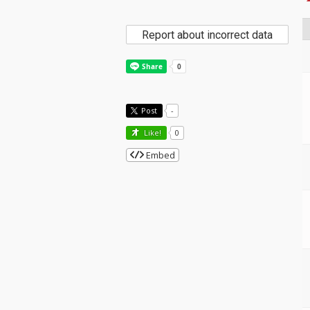
Report about incorrect data
Post
-
Like!
0
Embed