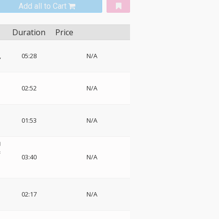
Add all to Cart
Duration
Price
05:28
N/A
02:52
N/A
01:53
N/A
コ
=
03:40
N/A
02:17
N/A