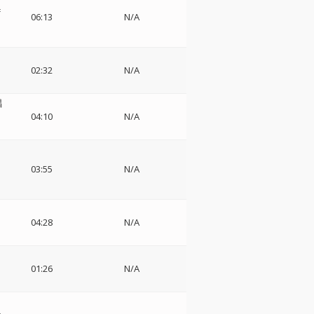
=
06:13
N/A
02:32
N/A
唱
04:10
N/A
03:55
N/A
ィ
04:28
N/A
01:26
N/A