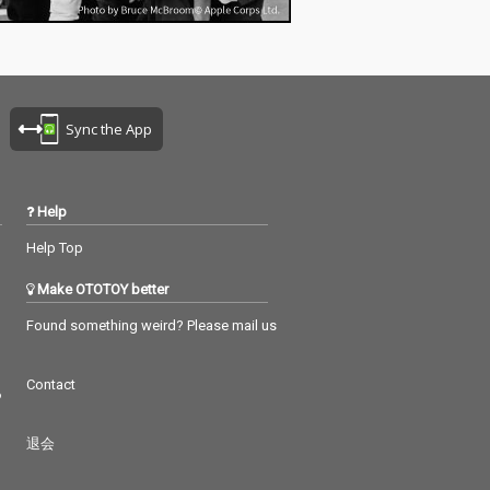
Sync the App
Help
Help Top
Make OTOTOY better
Found something weird? Please mail us
Contact
つ
退会