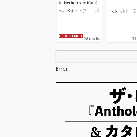
k - Herbert von Karaja
n Mozart Best Premiu
ヘルベルト・フォ
ヘルベルト・フ
m
ン・カラヤン
ン・カラヤン
GOOD PRICE!
28 tracks
33
Error.