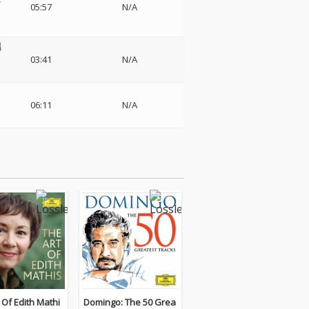
=
05:57
N/A
唱
03:41
N/A
06:11
N/A
 Of Edith Mathi
Domingo: The 50 Grea