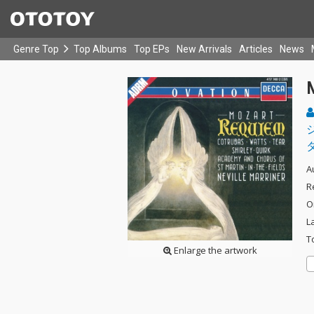
Genre Top
Top Albums
Top EPs
New Arrivals
Articles
News
A
R
O
L
T
Enlarge the artwork