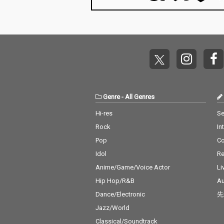
Genre
-
All Genres
Hi-res
Se
Rock
In
Pop
C
Idol
Re
Anime/Game/Voice Actor
Li
Hip Hop/R&B
Au
Dance/Electronic
先
Jazz/World
Classical/Soundtrack