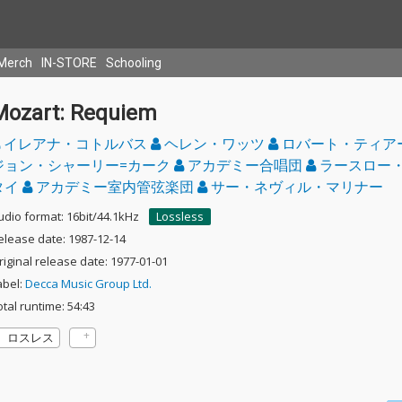
Merch
IN-STORE
Schooling
Mozart: Requiem
イレアナ・コトルバス
ヘレン・ワッツ
ロバート・ティア
ジョン・シャーリー=カーク
アカデミー合唱団
ラースロー
タイ
アカデミー室内管弦楽団
サー・ネヴィル・マリナー
udio format: 16bit/44.1kHz
Lossless
elease date: 1987-12-14
riginal release date: 1977-01-01
abel:
Decca Music Group Ltd.
otal runtime: 54:43
ロスレス