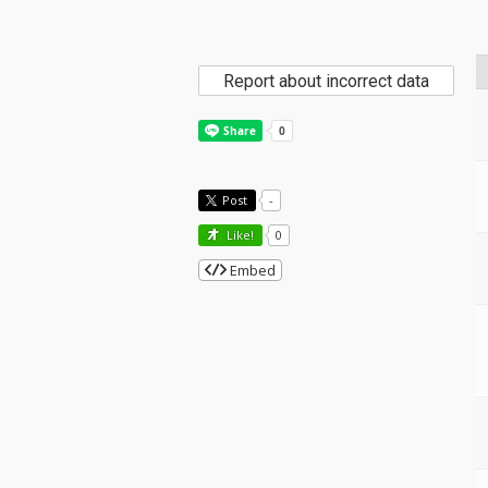
Report about incorrect data
Post
-
Like!
0
Embed