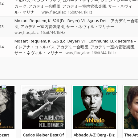
トルバス
ヘレン・ワッツ
ロバート・ティアー
ジョン・シャーリー
12
カーク
アカデミー合唱団
アカデミー室内管弦楽団
サー・ネヴィ
ル・マリナー
wav,flac,alac: 16bit/44.1kHz
Mozart: Requiem, K. 626 (Ed. Beyer): VII. Agnus Dei
--
アカデミー合
13
団
アカデミー室内管弦楽団
サー・ネヴィル・マリナー
wav,flac,alac: 16bit/44.1kHz
Mozart: Requiem, K. 626 (Ed. Beyer): VIII. Communio. Lux aeterna
--
14
イレアナ・コトルバス
アカデミー合唱団
アカデミー室内管弦楽団
サー・ネヴィル・マリナー
wav,flac,alac: 16bit/44.1kHz
ozart
Carlos Kleiber Best Of
Abbado A-Z: Berg - Biz
The Art