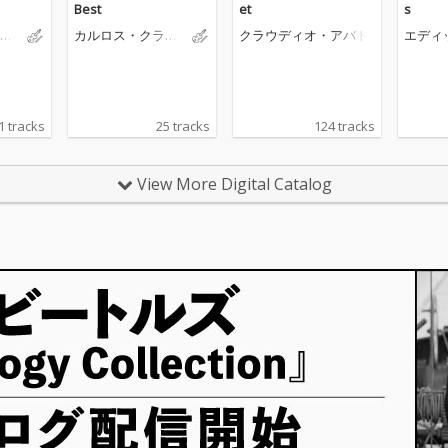
Best
et
s
ォ
カルロス・クライ
クラウディオ・アバド
エディ
バー
ィス
1 tracks
25 tracks
124 tracks
View More Digital Catalog