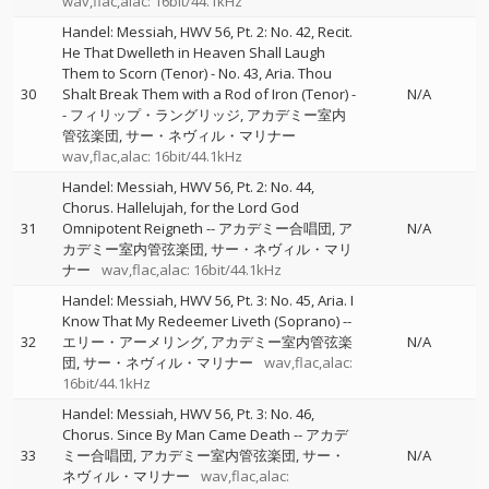
wav,flac,alac: 16bit/44.1kHz
Handel: Messiah, HWV 56, Pt. 2: No. 42, Recit.
He That Dwelleth in Heaven Shall Laugh
Them to Scorn (Tenor) - No. 43, Aria. Thou
30
Shalt Break Them with a Rod of Iron (Tenor)
-
N/A
-
フィリップ・ラングリッジ
アカデミー室内
管弦楽団
サー・ネヴィル・マリナー
wav,flac,alac: 16bit/44.1kHz
Handel: Messiah, HWV 56, Pt. 2: No. 44,
Chorus. Hallelujah, for the Lord God
31
Omnipotent Reigneth
--
アカデミー合唱団
ア
N/A
カデミー室内管弦楽団
サー・ネヴィル・マリ
ナー
wav,flac,alac: 16bit/44.1kHz
Handel: Messiah, HWV 56, Pt. 3: No. 45, Aria. I
Know That My Redeemer Liveth (Soprano)
--
32
エリー・アーメリング
アカデミー室内管弦楽
N/A
団
サー・ネヴィル・マリナー
wav,flac,alac:
16bit/44.1kHz
Handel: Messiah, HWV 56, Pt. 3: No. 46,
Chorus. Since By Man Came Death
--
アカデ
33
ミー合唱団
アカデミー室内管弦楽団
サー・
N/A
ネヴィル・マリナー
wav,flac,alac: