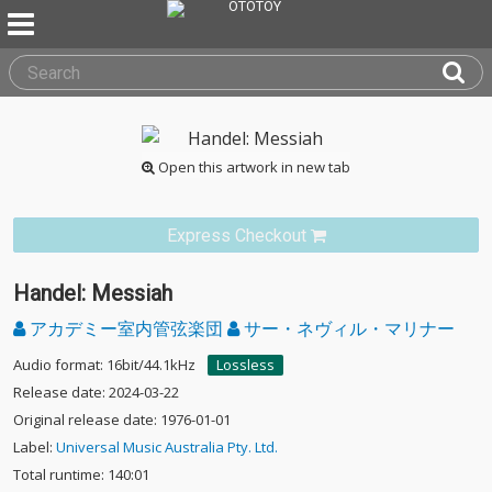
Open this artwork in new tab
Express Checkout
Handel: Messiah
アカデミー室内管弦楽団
サー・ネヴィル・マリナー
Audio format: 16bit/44.1kHz
Lossless
Release date: 2024-03-22
Original release date: 1976-01-01
Label:
Universal Music Australia Pty. Ltd.
Total runtime: 140:01