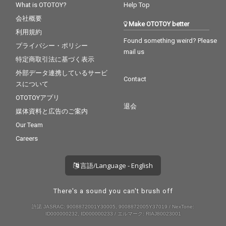
What is OTOTOY?
Help Top
会社概要
Make OTOTOY better
利用規約
Found something weird? Please
プライバシー・ポリシー
mail us
特定商取引法に基づく表示
外部データ連携しているサービ
Contact
スについて
OTOTOYアプリ
退会
媒体資料と広告のご案内
Our Team
Careers
言語/Language - English
There's a sound you can't brush off
許諾 JASRAC: 9008872001Y30005, 9008872005Y37019 / NexTone:
ID000000232, ID000000233 / エルマーク: RIAJ80023001