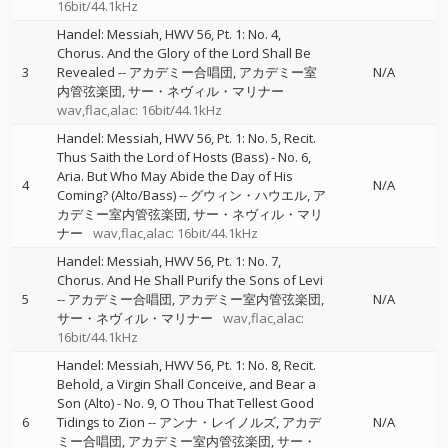
16bit/44.1kHz
Handel: Messiah, HWV 56, Pt. 1: No. 4,
Chorus. And the Glory of the Lord Shall Be
3
Revealed
--
アカデミー合唱団
アカデミー室
N/A
内管弦楽団
サー・ネヴィル・マリナー
wav,flac,alac: 16bit/44.1kHz
Handel: Messiah, HWV 56, Pt. 1: No. 5, Recit.
Thus Saith the Lord of Hosts (Bass) - No. 6,
Aria. But Who May Abide the Day of His
4
N/A
Coming? (Alto/Bass)
--
グウィン・ハウエル
ア
カデミー室内管弦楽団
サー・ネヴィル・マリ
ナー
wav,flac,alac: 16bit/44.1kHz
Handel: Messiah, HWV 56, Pt. 1: No. 7,
Chorus. And He Shall Purify the Sons of Levi
5
--
アカデミー合唱団
アカデミー室内管弦楽団
N/A
サー・ネヴィル・マリナー
wav,flac,alac:
16bit/44.1kHz
Handel: Messiah, HWV 56, Pt. 1: No. 8, Recit.
Behold, a Virgin Shall Conceive, and Bear a
Son (Alto) - No. 9, O Thou That Tellest Good
6
Tidings to Zion
--
アンナ・レイノルズ
アカデ
N/A
ミー合唱団
アカデミー室内管弦楽団
サー・