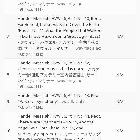
ネヴィル・マリナー
wav,flac,alac:
16bit/44.1kHz
Handel: Messiah, HWV 56, Pt. 1: No. 10, Recit.
For Behold, Darkness Shall Cover the Earth
(Bass) - No. 11, Aria. The People That Walked
7
in Darkness Have Seen a Great Light (Bass)
-
N/A
-
グウィン・ハウエル
アカデミー室内管弦楽
団
サー・ネヴィル・マリナー
wav,flac,alac:
16bit/44.1kHz
Handel: Messiah, HWV 56, Pt. 1: No. 12,
Chorus. For Unto Us a Child Is Born
--
アカデ
8
ミー合唱団
アカデミー室内管弦楽団
サー・
N/A
ネヴィル・マリナー
wav,flac,alac:
16bit/44.1kHz
Handel: Messiah, HWV 56, Pt. 1: No. 13. Pifa
9
"Pastoral Symphony"
wav,flac,alac:
N/A
16bit/44.1kHz
Handel: Messiah, HWV 56, Pt. 1: No. 14, Recit.
There Were Shepherds - No. 15, And the
Angel Said Unto Them - No. 16, And
10
N/A
Suddenly (Soprano)
--
エリー・アーメリング
アカデミー室内管弦楽団
サー・ネヴィル・マ