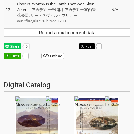
Chorus. Worthy Is the Lamb That Was Slain -
37
Amen
--
アカデミー合唱団
アカデミー室内管
N/A
弦楽団
サー・ネヴィル・マリナー
wav,flac,alac: 16bit/44.1kHz
Report about incorrect data
Post
-
Embed
Like!
0
Digital Catalog