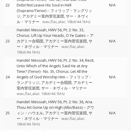
22
Didst Not Leave His Soul in Hell
N/A
(Soprano/Tenor)
--
フィリップ・ラングリッ
ジ
アカデミー室内管弦楽団
サー・ネヴィ
ル・マリナー
wav,flac,alac: 16bit/44.1kHz
Handel: Messiah, HWV 56, Pt. 2: No. 33,
Chorus. Lift Up Your Heads, O Ye Gates
--
ア
23
カデミー合唱団
アカデミー室内管弦楽団
サ
N/A
ー・ネヴィル・マリナー
wav,flac,alac:
16bit/44.1kHz
Handel: Messiah, HWV 56, Pt. 2: No. 34, Recit.
Unto Which of the Angels Said He at Any
Time? (Tenor) - No. 35, Chorus. Let All the
24
Angels of God Worship Him
--
フィリップ・
N/A
ラングリッジ
アカデミー合唱団
アカデミー
室内管弦楽団
サー・ネヴィル・マリナー
wav,flac,alac: 16bit/44.1kHz
Handel: Messiah, HWV 56, Pt. 2: No. 36, Aria.
Thou Art Gone Up on High (Alto/Bass)
--
グウ
25
ィン・ハウエル
アカデミー室内管弦楽団
サ
N/A
ー・ネヴィル・マリナー
wav,flac,alac:
16bit/44.1kHz