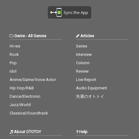
Sync the App
Genre
-
All Genres
Articles
Hi-res
Series
Rock
Interview
Pop
Column
Idol
Review
Anime/Game/Voice Actor
Live Report
Hip Hop/R&B
Audio Equipment
Dance/Electronic
先週のオトトイ
Jazz/World
Classical/Soundtrack
About OTOTOY
Help