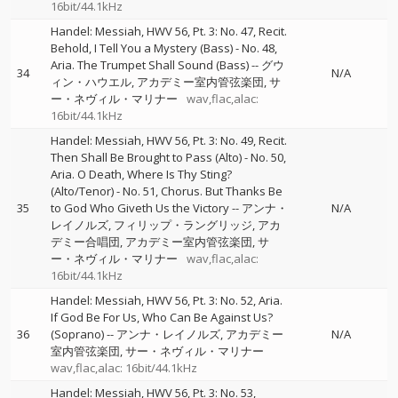
16bit/44.1kHz
Handel: Messiah, HWV 56, Pt. 3: No. 47, Recit.
Behold, I Tell You a Mystery (Bass) - No. 48,
Aria. The Trumpet Shall Sound (Bass)
--
グウ
34
N/A
ィン・ハウエル
アカデミー室内管弦楽団
サ
ー・ネヴィル・マリナー
wav,flac,alac:
16bit/44.1kHz
Handel: Messiah, HWV 56, Pt. 3: No. 49, Recit.
Then Shall Be Brought to Pass (Alto) - No. 50,
Aria. O Death, Where Is Thy Sting?
(Alto/Tenor) - No. 51, Chorus. But Thanks Be
35
to God Who Giveth Us the Victory
--
アンナ・
N/A
レイノルズ
フィリップ・ラングリッジ
アカ
デミー合唱団
アカデミー室内管弦楽団
サ
ー・ネヴィル・マリナー
wav,flac,alac:
16bit/44.1kHz
Handel: Messiah, HWV 56, Pt. 3: No. 52, Aria.
If God Be For Us, Who Can Be Against Us?
36
(Soprano)
--
アンナ・レイノルズ
アカデミー
N/A
室内管弦楽団
サー・ネヴィル・マリナー
wav,flac,alac: 16bit/44.1kHz
Handel: Messiah, HWV 56, Pt. 3: No. 53,