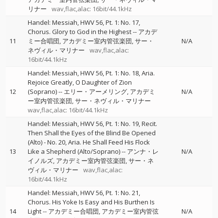
リナー
wav,flac,alac: 16bit/44.1kHz
Handel: Messiah, HWV 56, Pt. 1: No. 17,
Chorus. Glory to God in the Highest
--
アカデ
11
ミー合唱団
アカデミー室内管弦楽団
サー・
N/A
ネヴィル・マリナー
wav,flac,alac:
16bit/44.1kHz
Handel: Messiah, HWV 56, Pt. 1: No. 18, Aria.
Rejoice Greatly, O Daughter of Zion
12
(Soprano)
--
エリー・アーメリング
アカデミ
N/A
ー室内管弦楽団
サー・ネヴィル・マリナー
wav,flac,alac: 16bit/44.1kHz
Handel: Messiah, HWV 56, Pt. 1: No. 19, Recit.
Then Shall the Eyes of the Blind Be Opened
(Alto) - No. 20, Aria. He Shall Feed His Flock
13
Like a Shepherd (Alto/Soprano)
--
アンナ・レ
N/A
イノルズ
アカデミー室内管弦楽団
サー・ネ
ヴィル・マリナー
wav,flac,alac:
16bit/44.1kHz
Handel: Messiah, HWV 56, Pt. 1: No. 21,
Chorus. His Yoke Is Easy and His Burthen Is
14
Light
--
アカデミー合唱団
アカデミー室内管弦
N/A