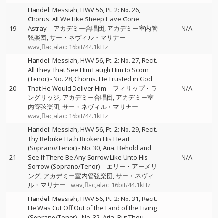
Handel: Messiah, HWV 56, Pt. 2: No. 26,
Chorus. All We Like Sheep Have Gone
19
Astray
--
アカデミー合唱団
アカデミー室内管
N/A
弦楽団
サー・ネヴィル・マリナー
wav,flac,alac: 16bit/44.1kHz
Handel: Messiah, HWV 56, Pt. 2: No. 27, Recit.
All They That See Him Laugh Him to Scorn
(Tenor) - No. 28, Chorus. He Trusted in God
20
That He Would Deliver Him
--
フィリップ・ラ
N/A
ングリッジ
アカデミー合唱団
アカデミー室
内管弦楽団
サー・ネヴィル・マリナー
wav,flac,alac: 16bit/44.1kHz
Handel: Messiah, HWV 56, Pt. 2: No. 29, Recit.
Thy Rebuke Hath Broken His Heart
(Soprano/Tenor) - No. 30, Aria. Behold and
21
See If There Be Any Sorrow Like Unto His
N/A
Sorrow (Soprano/Tenor)
--
エリー・アーメリ
ング
アカデミー室内管弦楽団
サー・ネヴィ
ル・マリナー
wav,flac,alac: 16bit/44.1kHz
Handel: Messiah, HWV 56, Pt. 2: No. 31, Recit.
He Was Cut Off Out of the Land of the Living
(Soprano/Tenor) - No. 32, Aria. But Thou