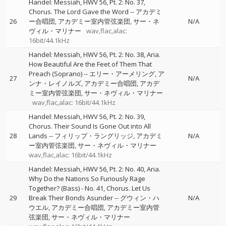
Handel: Messiah, HWV 56, Pt. 2: No. 37,
Chorus. The Lord Gave the Word
--
アカデミ
26
ー合唱団
アカデミー室内管弦楽団
サー・ネ
N/A
ヴィル・マリナー
wav,flac,alac:
16bit/44.1kHz
Handel: Messiah, HWV 56, Pt. 2: No. 38, Aria.
How Beautiful Are the Feet of Them That
Preach (Soprano)
--
エリー・アーメリング
ア
27
N/A
ンナ・レイノルズ
アカデミー合唱団
アカデ
ミー室内管弦楽団
サー・ネヴィル・マリナー
wav,flac,alac: 16bit/44.1kHz
Handel: Messiah, HWV 56, Pt. 2: No. 39,
Chorus. Their Sound Is Gone Out into All
28
Lands
--
フィリップ・ラングリッジ
アカデミ
N/A
ー室内管弦楽団
サー・ネヴィル・マリナー
wav,flac,alac: 16bit/44.1kHz
Handel: Messiah, HWV 56, Pt. 2: No. 40, Aria.
Why Do the Nations So Furiously Rage
Together? (Bass) - No. 41, Chorus. Let Us
29
Break Their Bonds Asunder
--
グウィン・ハ
N/A
ウエル
アカデミー合唱団
アカデミー室内管
弦楽団
サー・ネヴィル・マリナー