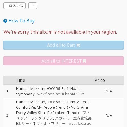
ロスレス
How To Buy
Add all to Cart
Add all to INTEREST
Title
Price
Handel: Messiah, HWV 56, Pt. 1: No. 1,
1
N/A
Symphony
wav,flac,alac: 16bit/44.1kHz
Handel: Messiah, HWV 56, Pt. 1: No. 2, Recit.
Comfort Ye, My People (Tenor) - No. 3, Aria.
Every Valley Shall Be Exalted (Tenor)
--
フィ
2
N/A
リップ・ラングリッジ
アカデミー室内管弦楽
団
サー・ネヴィル・マリナー
wav,flac,alac: