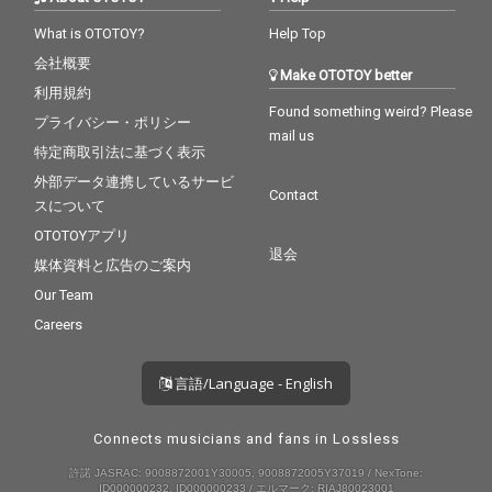
What is OTOTOY?
Help Top
会社概要
Make OTOTOY better
利用規約
Found something weird? Please
プライバシー・ポリシー
mail us
特定商取引法に基づく表示
外部データ連携しているサービ
Contact
スについて
OTOTOYアプリ
退会
媒体資料と広告のご案内
Our Team
Careers
言語/Language - English
Connects musicians and fans in Lossless
許諾 JASRAC: 9008872001Y30005, 9008872005Y37019 / NexTone:
ID000000232, ID000000233 / エルマーク: RIAJ80023001