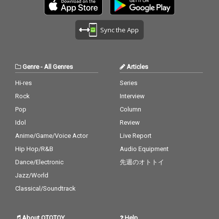
Sync the App
Genre
-
All Genres
Articles
Hi-res
Series
Rock
Interview
Pop
Column
Idol
Review
Anime/Game/Voice Actor
Live Report
Hip Hop/R&B
Audio Equipment
Dance/Electronic
先週のオトトイ
Jazz/World
Classical/Soundtrack
About OTOTOY
Help