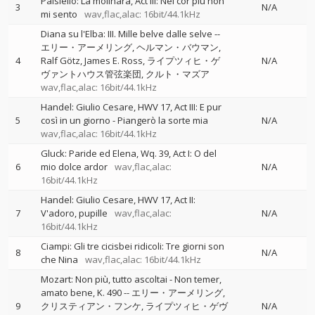
Paisiello: La molinara, Act III: Nel cor più non
3
N/A
mi sento
wav,flac,alac: 16bit/44.1kHz
Diana su l'Elba: III. Mille belve dalle selve
--
エリー・アーメリング
ヘルマン・バウマン
4
Ralf Götz
James E. Ross
ライプツィヒ・ゲ
N/A
ヴァントハウス管弦楽団
クルト・マズア
wav,flac,alac: 16bit/44.1kHz
Handel: Giulio Cesare, HWV 17, Act III: E pur
5
così in un giorno - Piangerò la sorte mia
N/A
wav,flac,alac: 16bit/44.1kHz
Gluck: Paride ed Elena, Wq. 39, Act I: O del
6
mio dolce ardor
wav,flac,alac:
N/A
16bit/44.1kHz
Handel: Giulio Cesare, HWV 17, Act II:
7
V'adoro, pupille
wav,flac,alac:
N/A
16bit/44.1kHz
Ciampi: Gli tre cicisbei ridicoli: Tre giorni son
8
N/A
che Nina
wav,flac,alac: 16bit/44.1kHz
Mozart: Non più, tutto ascoltai - Non temer,
amato bene, K. 490
--
エリー・アーメリング
9
クリスティアン・フンケ
ライプツィヒ・ゲヴ
N/A