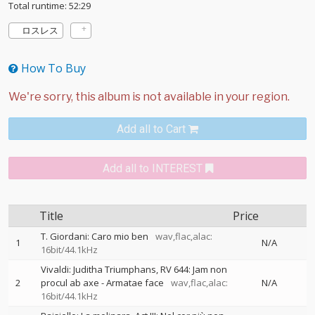
Total runtime: 52:29
ロスレス
How To Buy
Add all to Cart
Add all to INTEREST
Title
Price
T. Giordani: Caro mio ben
wav,flac,alac:
1
N/A
16bit/44.1kHz
Vivaldi: Juditha Triumphans, RV 644: Jam non
2
procul ab axe - Armatae face
wav,flac,alac:
N/A
16bit/44.1kHz