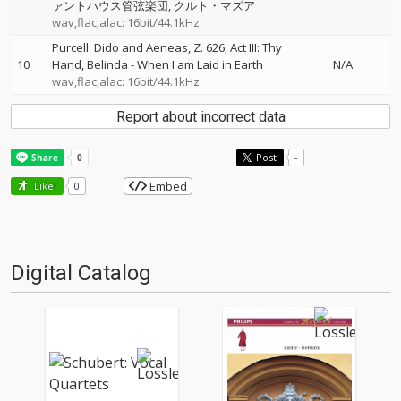
ァントハウス管弦楽団
クルト・マズア
wav,flac,alac: 16bit/44.1kHz
Purcell: Dido and Aeneas, Z. 626, Act III: Thy
10
Hand, Belinda - When I am Laid in Earth
N/A
wav,flac,alac: 16bit/44.1kHz
Report about incorrect data
Post
-
Embed
Like!
0
Digital Catalog