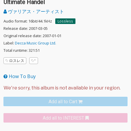
Ultimate Handel
ヴァリアス・アーティスト
Audio format: 16bit/44.1kHz
Lossless
Release date: 2007-03-05
Original release date: 2007-01-01
Label:
Decca Music Group Ltd.
Total runtime: 321:51
ロスレス
How To Buy
Add all to Cart
Add all to INTEREST