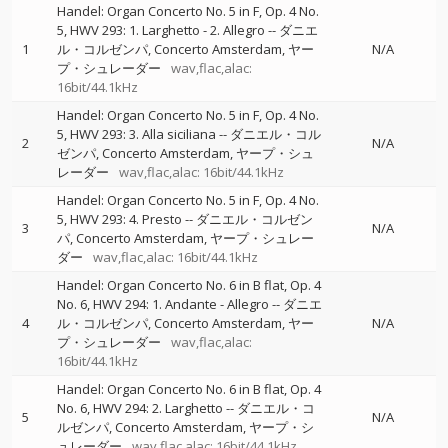
Handel: Organ Concerto No. 5 in F, Op. 4 No.
5, HWV 293: 1. Larghetto - 2. Allegro
--
ダニエ
1
ル・コルゼンパ
Concerto Amsterdam
ヤー
N/A
プ・シュレーダー
wav,flac,alac:
16bit/44.1kHz
Handel: Organ Concerto No. 5 in F, Op. 4 No.
5, HWV 293: 3. Alla siciliana
--
ダニエル・コル
2
N/A
ゼンパ
Concerto Amsterdam
ヤープ・シュ
レーダー
wav,flac,alac: 16bit/44.1kHz
Handel: Organ Concerto No. 5 in F, Op. 4 No.
5, HWV 293: 4. Presto
--
ダニエル・コルゼン
3
N/A
パ
Concerto Amsterdam
ヤープ・シュレー
ダー
wav,flac,alac: 16bit/44.1kHz
Handel: Organ Concerto No. 6 in B flat, Op. 4
No. 6, HWV 294: 1. Andante - Allegro
--
ダニエ
4
ル・コルゼンパ
Concerto Amsterdam
ヤー
N/A
プ・シュレーダー
wav,flac,alac:
16bit/44.1kHz
Handel: Organ Concerto No. 6 in B flat, Op. 4
No. 6, HWV 294: 2. Larghetto
--
ダニエル・コ
5
N/A
ルゼンパ
Concerto Amsterdam
ヤープ・シ
ュレーダー
wav,flac,alac: 16bit/44.1kHz