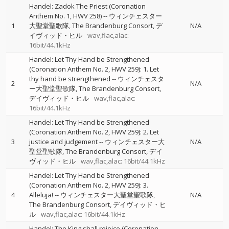
Handel: Zadok The Priest (Coronation
Anthem No. 1, HWV 258)
--
ウィンチェスター
1
大聖堂聖歌隊
The Brandenburg Consort
デ
N/A
イヴィッド・ヒル
wav,flac,alac:
16bit/44.1kHz
Handel: Let Thy Hand be Strengthened
(Coronation Anthem No. 2, HWV 259): 1. Let
thy hand be strengthened
--
ウィンチェスタ
2
N/A
ー大聖堂聖歌隊
The Brandenburg Consort
デイヴィッド・ヒル
wav,flac,alac:
16bit/44.1kHz
Handel: Let Thy Hand be Strengthened
(Coronation Anthem No. 2, HWV 259): 2. Let
3
justice and judgement
--
ウィンチェスター大
N/A
聖堂聖歌隊
The Brandenburg Consort
デイ
ヴィッド・ヒル
wav,flac,alac: 16bit/44.1kHz
Handel: Let Thy Hand be Strengthened
(Coronation Anthem No. 2, HWV 259): 3.
4
Alleluja!
--
ウィンチェスター大聖堂聖歌隊
N/A
The Brandenburg Consort
デイヴィッド・ヒ
ル
wav,flac,alac: 16bit/44.1kHz
Handel: The King shall rejoice (Coronation