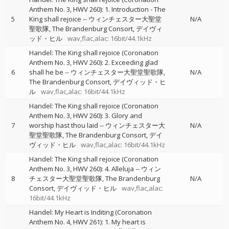
Anthem No. 3, HWV 260): 1. Introduction - The
5
King shall rejoice
--
ウィンチェスター大聖堂
N/A
聖歌隊
The Brandenburg Consort
デイヴィ
ッド・ヒル
wav,flac,alac: 16bit/44.1kHz
Handel: The King shall rejoice (Coronation
Anthem No. 3, HWV 260): 2. Exceeding glad
6
shall he be
--
ウィンチェスター大聖堂聖歌隊
N/A
The Brandenburg Consort
デイヴィッド・ヒ
ル
wav,flac,alac: 16bit/44.1kHz
Handel: The King shall rejoice (Coronation
Anthem No. 3, HWV 260): 3. Glory and
7
worship hast thou laid
--
ウィンチェスター大
N/A
聖堂聖歌隊
The Brandenburg Consort
デイ
ヴィッド・ヒル
wav,flac,alac: 16bit/44.1kHz
Handel: The King shall rejoice (Coronation
Anthem No. 3, HWV 260): 4. Alleluja
--
ウィン
8
チェスター大聖堂聖歌隊
The Brandenburg
N/A
Consort
デイヴィッド・ヒル
wav,flac,alac:
16bit/44.1kHz
Handel: My Heart is Inditing (Coronation
Anthem No. 4, HWV 261): 1. My heart is