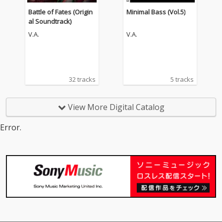
Battle of Fates (Origin
Minimal Bass (Vol.5)
al Soundtrack)
V.A.
V.A.
32 tracks
5 tracks
View More Digital Catalog
Error.