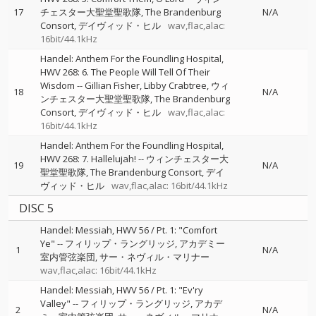
17
チェスター大聖堂聖歌隊
The Brandenburg
N/A
Consort
デイヴィッド・ヒル
wav,flac,alac:
16bit/44.1kHz
Handel: Anthem For the Foundling Hospital,
HWV 268: 6. The People Will Tell Of Their
Wisdom
--
Gillian Fisher
Libby Crabtree
ウィ
18
N/A
ンチェスター大聖堂聖歌隊
The Brandenburg
Consort
デイヴィッド・ヒル
wav,flac,alac:
16bit/44.1kHz
Handel: Anthem For the Foundling Hospital,
HWV 268: 7. Hallelujah!
--
ウィンチェスター大
19
N/A
聖堂聖歌隊
The Brandenburg Consort
デイ
ヴィッド・ヒル
wav,flac,alac: 16bit/44.1kHz
DISC 5
Handel: Messiah, HWV 56 / Pt. 1: "Comfort
Ye"
--
フィリップ・ラングリッジ
アカデミー
1
N/A
室内管弦楽団
サー・ネヴィル・マリナー
wav,flac,alac: 16bit/44.1kHz
Handel: Messiah, HWV 56 / Pt. 1: "Ev'ry
Valley"
--
フィリップ・ラングリッジ
アカデ
2
N/A