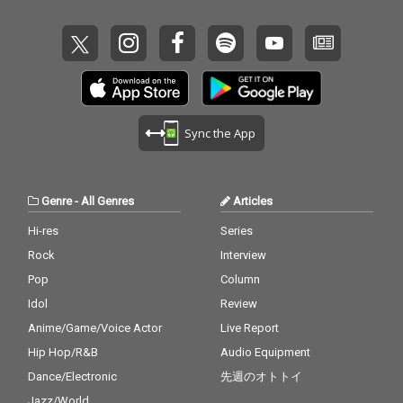
Sync the App
Genre
-
All Genres
Articles
Hi-res
Series
Rock
Interview
Pop
Column
Idol
Review
Anime/Game/Voice Actor
Live Report
Hip Hop/R&B
Audio Equipment
Dance/Electronic
先週のオトトイ
Jazz/World