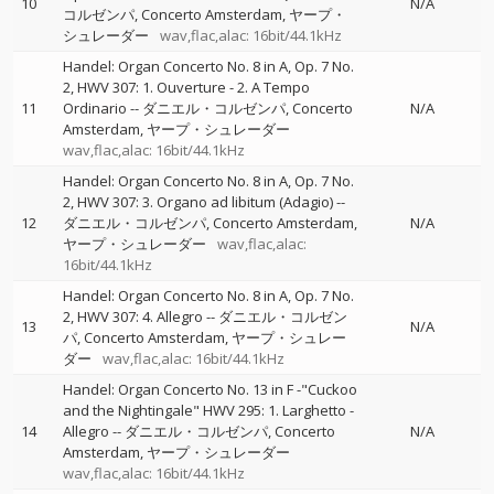
10
N/A
コルゼンパ
Concerto Amsterdam
ヤープ・
シュレーダー
wav,flac,alac: 16bit/44.1kHz
Handel: Organ Concerto No. 8 in A, Op. 7 No.
2, HWV 307: 1. Ouverture - 2. A Tempo
11
Ordinario
--
ダニエル・コルゼンパ
Concerto
N/A
Amsterdam
ヤープ・シュレーダー
wav,flac,alac: 16bit/44.1kHz
Handel: Organ Concerto No. 8 in A, Op. 7 No.
2, HWV 307: 3. Organo ad libitum (Adagio)
--
12
ダニエル・コルゼンパ
Concerto Amsterdam
N/A
ヤープ・シュレーダー
wav,flac,alac:
16bit/44.1kHz
Handel: Organ Concerto No. 8 in A, Op. 7 No.
2, HWV 307: 4. Allegro
--
ダニエル・コルゼン
13
N/A
パ
Concerto Amsterdam
ヤープ・シュレー
ダー
wav,flac,alac: 16bit/44.1kHz
Handel: Organ Concerto No. 13 in F -"Cuckoo
and the Nightingale" HWV 295: 1. Larghetto -
14
Allegro
--
ダニエル・コルゼンパ
Concerto
N/A
Amsterdam
ヤープ・シュレーダー
wav,flac,alac: 16bit/44.1kHz