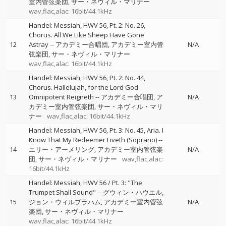
室内管弦楽団
サー・ネヴィル・マリナー
wav,flac,alac: 16bit/44.1kHz
Handel: Messiah, HWV 56, Pt. 2: No. 26,
Chorus. All We Like Sheep Have Gone
12
Astray
--
アカデミー合唱団
アカデミー室内管
N/A
弦楽団
サー・ネヴィル・マリナー
wav,flac,alac: 16bit/44.1kHz
Handel: Messiah, HWV 56, Pt. 2: No. 44,
Chorus. Hallelujah, for the Lord God
13
Omnipotent Reigneth
--
アカデミー合唱団
ア
N/A
カデミー室内管弦楽団
サー・ネヴィル・マリ
ナー
wav,flac,alac: 16bit/44.1kHz
Handel: Messiah, HWV 56, Pt. 3: No. 45, Aria. I
Know That My Redeemer Liveth (Soprano)
--
14
エリー・アーメリング
アカデミー室内管弦楽
N/A
団
サー・ネヴィル・マリナー
wav,flac,alac:
16bit/44.1kHz
Handel: Messiah, HWV 56 / Pt. 3: "The
Trumpet Shall Sound"
--
グウィン・ハウエル
15
ジョン・ウィルブラハム
アカデミー室内管弦
N/A
楽団
サー・ネヴィル・マリナー
wav,flac,alac: 16bit/44.1kHz