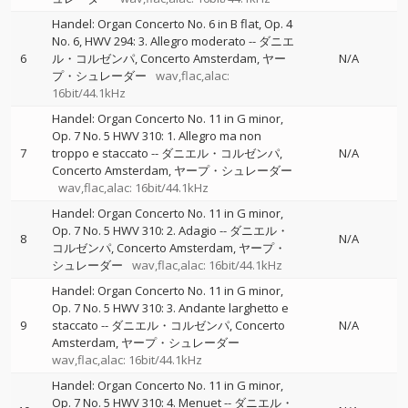
Handel: Organ Concerto No. 6 in B flat, Op. 4
No. 6, HWV 294: 3. Allegro moderato
--
ダニエ
6
ル・コルゼンパ
Concerto Amsterdam
ヤー
N/A
プ・シュレーダー
wav,flac,alac:
16bit/44.1kHz
Handel: Organ Concerto No. 11 in G minor,
Op. 7 No. 5 HWV 310: 1. Allegro ma non
7
troppo e staccato
--
ダニエル・コルゼンパ
N/A
Concerto Amsterdam
ヤープ・シュレーダー
wav,flac,alac: 16bit/44.1kHz
Handel: Organ Concerto No. 11 in G minor,
Op. 7 No. 5 HWV 310: 2. Adagio
--
ダニエル・
8
N/A
コルゼンパ
Concerto Amsterdam
ヤープ・
シュレーダー
wav,flac,alac: 16bit/44.1kHz
Handel: Organ Concerto No. 11 in G minor,
Op. 7 No. 5 HWV 310: 3. Andante larghetto e
9
staccato
--
ダニエル・コルゼンパ
Concerto
N/A
Amsterdam
ヤープ・シュレーダー
wav,flac,alac: 16bit/44.1kHz
Handel: Organ Concerto No. 11 in G minor,
Op. 7 No. 5 HWV 310: 4. Menuet
--
ダニエル・