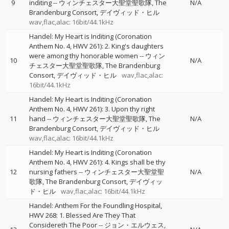
9
inditing
--
ウィンチェスター大聖堂聖歌隊
The
N/A
Brandenburg Consort
デイヴィッド・ヒル
wav,flac,alac: 16bit/44.1kHz
Handel: My Heart is Inditing (Coronation
Anthem No. 4, HWV 261): 2. King's daughters
were among thy honorable women
--
ウィン
10
N/A
チェスター大聖堂聖歌隊
The Brandenburg
Consort
デイヴィッド・ヒル
wav,flac,alac:
16bit/44.1kHz
Handel: My Heart is Inditing (Coronation
Anthem No. 4, HWV 261): 3. Upon thy right
11
hand
--
ウィンチェスター大聖堂聖歌隊
The
N/A
Brandenburg Consort
デイヴィッド・ヒル
wav,flac,alac: 16bit/44.1kHz
Handel: My Heart is Inditing (Coronation
Anthem No. 4, HWV 261): 4. Kings shall be thy
12
nursing fathers
--
ウィンチェスター大聖堂聖
N/A
歌隊
The Brandenburg Consort
デイヴィッ
ド・ヒル
wav,flac,alac: 16bit/44.1kHz
Handel: Anthem For the Foundling Hospital,
HWV 268: 1. Blessed Are They That
Considereth The Poor
--
ジョン・エルウェス