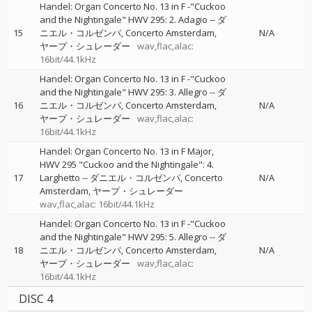
Handel: Organ Concerto No. 13 in F -"Cuckoo
and the Nightingale" HWV 295: 2. Adagio
--
ダ
15
ニエル・コルゼンパ
Concerto Amsterdam
N/A
ヤープ・シュレーダー
wav,flac,alac:
16bit/44.1kHz
Handel: Organ Concerto No. 13 in F -"Cuckoo
and the Nightingale" HWV 295: 3. Allegro
--
ダ
16
ニエル・コルゼンパ
Concerto Amsterdam
N/A
ヤープ・シュレーダー
wav,flac,alac:
16bit/44.1kHz
Handel: Organ Concerto No. 13 in F Major,
HWV 295 "Cuckoo and the Nightingale": 4.
17
Larghetto
--
ダニエル・コルゼンパ
Concerto
N/A
Amsterdam
ヤープ・シュレーダー
wav,flac,alac: 16bit/44.1kHz
Handel: Organ Concerto No. 13 in F -"Cuckoo
and the Nightingale" HWV 295: 5. Allegro
--
ダ
18
ニエル・コルゼンパ
Concerto Amsterdam
N/A
ヤープ・シュレーダー
wav,flac,alac:
16bit/44.1kHz
DISC 4