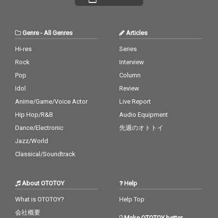
Genre
-
All Genres
Articles
Hi-res
Series
Rock
Interview
Pop
Column
Idol
Review
Anime/Game/Voice Actor
Live Report
Hip Hop/R&B
Audio Equipment
Dance/Electronic
先週のオトトイ
Jazz/World
Classical/Soundtrack
About OTOTOY
Help
What is OTOTOY?
Help Top
会社概要
Make OTOTOY better