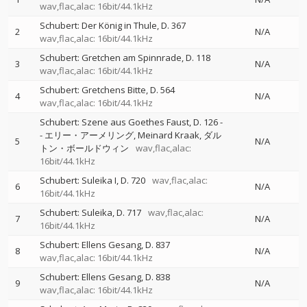
wav,flac,alac: 16bit/44.1kHz
Schubert: Der König in Thule, D. 367
2
N/A
wav,flac,alac: 16bit/44.1kHz
Schubert: Gretchen am Spinnrade, D. 118
3
N/A
wav,flac,alac: 16bit/44.1kHz
Schubert: Gretchens Bitte, D. 564
4
N/A
wav,flac,alac: 16bit/44.1kHz
Schubert: Szene aus Goethes Faust, D. 126
-
-
エリー・アーメリング
Meinard Kraak
ダル
5
N/A
トン・ボールドウィン
wav,flac,alac:
16bit/44.1kHz
Schubert: Suleika I, D. 720
wav,flac,alac:
6
N/A
16bit/44.1kHz
Schubert: Suleika, D. 717
wav,flac,alac:
7
N/A
16bit/44.1kHz
Schubert: Ellens Gesang, D. 837
8
N/A
wav,flac,alac: 16bit/44.1kHz
Schubert: Ellens Gesang, D. 838
9
N/A
wav,flac,alac: 16bit/44.1kHz