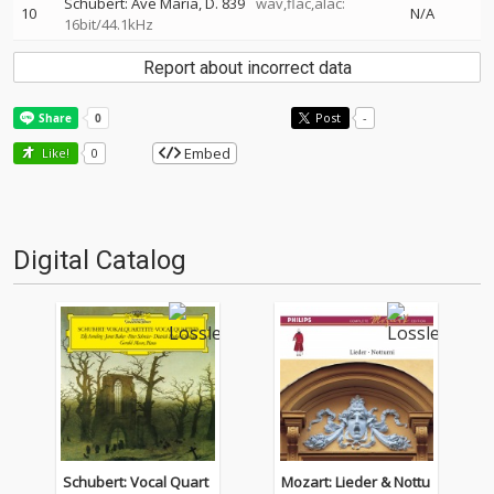
Schubert: Ave Maria, D. 839
wav,flac,alac:
10
N/A
16bit/44.1kHz
Report about incorrect data
Post
-
Embed
Like!
0
Digital Catalog
Schubert: Vocal Quart
Mozart: Lieder & Nottu