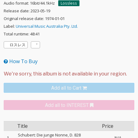
Audio format: 16bit/44.1kHz
Lossless
Release date: 2023-05-19
Original release date: 1974-01-01
Label:
Universal Music Australia Pty. Ltd.
Total runtime: 48:41
ロスレス
How To Buy
Add all to Cart
Add all to INTEREST
Title
Price
Schubert: Die junge Nonne, D. 828
1
N/A