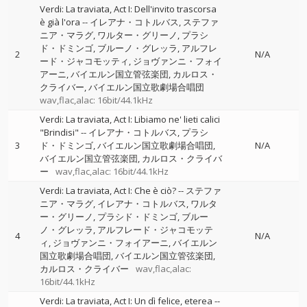
Verdi: La traviata, Act I: Dell'invito trascorsa
è già l'ora
--
イレアナ・コトルバス
ステファ
ニア・マラグ
ワルター・グリーノ
プラシ
ド・ドミンゴ
ブルーノ・グレッラ
アルフレ
2
N/A
ード・ジャコモッティ
ジョヴァンニ・フォイ
アーニ
バイエルン国立管弦楽団
カルロス・
クライバー
バイエルン国立歌劇場合唱団
wav,flac,alac: 16bit/44.1kHz
Verdi: La traviata, Act I: Libiamo ne' lieti calici
"Brindisi"
--
イレアナ・コトルバス
プラシ
3
ド・ドミンゴ
バイエルン国立歌劇場合唱団
N/A
バイエルン国立管弦楽団
カルロス・クライバ
ー
wav,flac,alac: 16bit/44.1kHz
Verdi: La traviata, Act I: Che è ciò?
--
ステファ
ニア・マラグ
イレアナ・コトルバス
ワルタ
ー・グリーノ
プラシド・ドミンゴ
ブルー
ノ・グレッラ
アルフレード・ジャコモッテ
4
N/A
ィ
ジョヴァンニ・フォイアーニ
バイエルン
国立歌劇場合唱団
バイエルン国立管弦楽団
カルロス・クライバー
wav,flac,alac:
16bit/44.1kHz
Verdi: La traviata, Act I: Un dì felice, eterea
--