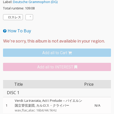
Label:
Deutsche Grammophon (DG)
Total runtime: 109:08
ロスレス
How To Buy
Add all to Cart
Add all to INTEREST
Title
Price
DISC 1
Verdi: La traviata, Act I: Prelude
--
バイエルン
1
国立管弦楽団
カルロス・クライバー
N/A
wav,flac,alac: 16bit/44.1kHz