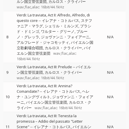
ルン国立管弦楽団
カルロス・クライバー
wav,flac,alac: 16bit/44.1kHz
Verdi: La traviata, Act II: Alfredo, Alfredo, di
questo core
--
イレアナ・コトルバス
ステフ
ァニア・マラグ
シェリル・ミルンズ
プラシ
ド・ドミンゴ
ワルター・グリーノ
ブルー
8
ノ・グレッラ
ジョヴァンニ・フォイアーニ
N/A
アルフレード・ジャコモッティ
バイエルン国
立歌劇場合唱団
カルロス・クライバー
バイ
エルン国立管弦楽団
wav,flac,alac:
16bit/44.1kHz
Verdi: La traviata, Act III: Prelude
--
バイエル
9
ン国立管弦楽団
カルロス・クライバー
N/A
wav,flac,alac: 16bit/44.1kHz
Verdi: La traviata, Act III: Annina?
Comandate?
--
イレアナ・コトルバス
ヘレ
10
ナ・ユングヴィルト
ジョヴァンニ・フォイア
N/A
ーニ
バイエルン国立管弦楽団
カルロス・ク
ライバー
wav,flac,alac: 16bit/44.1kHz
Verdi: La traviata, Act III: Tenesta la
promessa – Addio del passato "Letter
11
Scene"
--
イレアナ・コトルバス
バイエルン
N/A