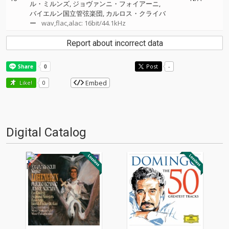
ル・ミルンズ
ジョヴァンニ・フォイアーニ
バイエルン国立管弦楽団
カルロス・クライバ
ー
wav,flac,alac: 16bit/44.1kHz
Report about incorrect data
Post
-
Embed
Like!
0
Digital Catalog