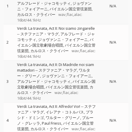
アルフレード・ジャコモッティ
ジョヴァン
1
N/A
ニ・フォイアーニ
バイエルン国立管弦楽団
カルロス・クライバー
wav,flac,alac:
16bit/44.1kHz
Verdi: La traviata, Act II: Noi siamo zingarelle
--
ステファニア・マラグ
アルフレード・ジャ
コモッティ
ジョヴァンニ・フォイアーニ
バ
2
N/A
イエルン国立歌劇場合唱団
バイエルン国立管
弦楽団
カルロス・クライバー
wav,flac,alac:
16bit/44.1kHz
Verdi: La traviata, Act II: Di Madride noi siam
mattadori
--
ステファニア・マラグ
ワルタ
ー・グリーノ
ジョヴァンニ・フォイアーニ
3
アルフレード・ジャコモッティ
バイエルン国
N/A
立歌劇場合唱団
バイエルン国立管弦楽団
カ
ルロス・クライバー
wav,flac,alac:
16bit/44.1kHz
Verdi: La traviata, Act II: Alfredo! Voi!
--
ステフ
ァニア・マラグ
イレアナ・コトルバス
プラ
シド・ドミンゴ
ワルター・グリーノ
ブルー
4
N/A
ノ・グレッラ
Paul Friess
バイエルン国立管
弦楽団
カルロス・クライバー
wav,flac,alac: