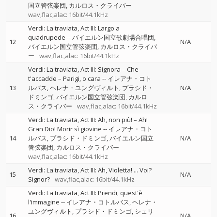
国立管弦楽団
カルロス・クライバー
wav,flac,alac: 16bit/44.1kHz
Verdi: La traviata, Act III: Largo a
quadrupede
--
バイエルン国立歌劇場合唱団
12
N/A
バイエルン国立管弦楽団
カルロス・クライバ
ー
wav,flac,alac: 16bit/44.1kHz
Verdi: La traviata, Act III: Signora – Che
t'accadde – Parigi, o cara
--
イレアナ・コト
13
ルバス
ヘレナ・ユングヴィルト
プラシド・
N/A
ドミンゴ
バイエルン国立管弦楽団
カルロ
ス・クライバー
wav,flac,alac: 16bit/44.1kHz
Verdi: La traviata, Act III: Ah, non più! – Ah!
Gran Dio! Morir sì giovine
--
イレアナ・コト
14
ルバス
プラシド・ドミンゴ
バイエルン国立
N/A
管弦楽団
カルロス・クライバー
wav,flac,alac: 16bit/44.1kHz
Verdi: La traviata, Act III: Ah, Violetta! ... Voi?
15
N/A
Signor?
wav,flac,alac: 16bit/44.1kHz
Verdi: La traviata, Act III: Prendi, quest'è
l'immagine
--
イレアナ・コトルバス
ヘレナ・
ユングヴィルト
プラシド・ドミンゴ
シェリ
16
N/A