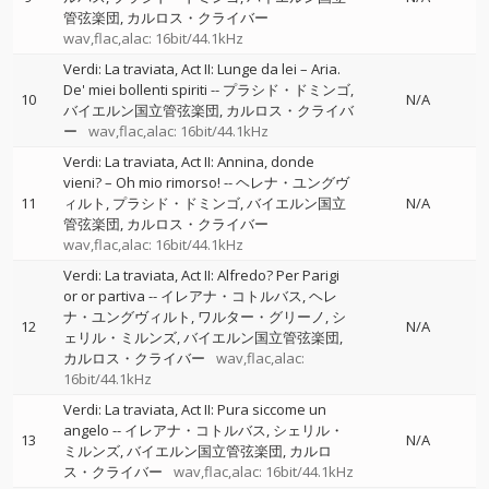
管弦楽団
カルロス・クライバー
wav,flac,alac: 16bit/44.1kHz
Verdi: La traviata, Act II: Lunge da lei – Aria.
De' miei bollenti spiriti
--
プラシド・ドミンゴ
10
N/A
バイエルン国立管弦楽団
カルロス・クライバ
ー
wav,flac,alac: 16bit/44.1kHz
Verdi: La traviata, Act II: Annina, donde
vieni? – Oh mio rimorso!
--
ヘレナ・ユングヴ
11
ィルト
プラシド・ドミンゴ
バイエルン国立
N/A
管弦楽団
カルロス・クライバー
wav,flac,alac: 16bit/44.1kHz
Verdi: La traviata, Act II: Alfredo? Per Parigi
or or partiva
--
イレアナ・コトルバス
ヘレ
ナ・ユングヴィルト
ワルター・グリーノ
シ
12
N/A
ェリル・ミルンズ
バイエルン国立管弦楽団
カルロス・クライバー
wav,flac,alac:
16bit/44.1kHz
Verdi: La traviata, Act II: Pura siccome un
angelo
--
イレアナ・コトルバス
シェリル・
13
N/A
ミルンズ
バイエルン国立管弦楽団
カルロ
ス・クライバー
wav,flac,alac: 16bit/44.1kHz