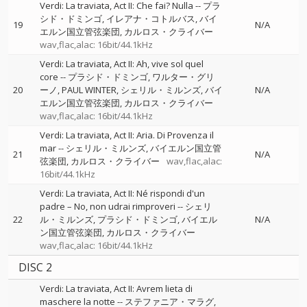
Verdi: La traviata, Act II: Che fai? Nulla
--
プラ
シド・ドミンゴ
イレアナ・コトルバス
バイ
19
N/A
エルン国立管弦楽団
カルロス・クライバー
wav,flac,alac: 16bit/44.1kHz
Verdi: La traviata, Act II: Ah, vive sol quel
core
--
プラシド・ドミンゴ
ワルター・グリ
20
ーノ
PAUL WINTER
シェリル・ミルンズ
バイ
N/A
エルン国立管弦楽団
カルロス・クライバー
wav,flac,alac: 16bit/44.1kHz
Verdi: La traviata, Act II: Aria. Di Provenza il
mar
--
シェリル・ミルンズ
バイエルン国立管
21
N/A
弦楽団
カルロス・クライバー
wav,flac,alac:
16bit/44.1kHz
Verdi: La traviata, Act II: Né rispondi d'un
padre – No, non udrai rimproveri
--
シェリ
22
ル・ミルンズ
プラシド・ドミンゴ
バイエル
N/A
ン国立管弦楽団
カルロス・クライバー
wav,flac,alac: 16bit/44.1kHz
DISC 2
Verdi: La traviata, Act II: Avrem lieta di
maschere la notte
--
ステファニア・マラグ