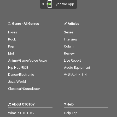
Sync the App
Genre
-
All Genres
Articles
Hi-res
Series
Rock
Interview
Pop
Column
Idol
Review
Anime/Game/Voice Actor
Live Report
Hip Hop/R&B
Audio Equipment
Dance/Electronic
先週のオトトイ
Jazz/World
Classical/Soundtrack
About OTOTOY
Help
What is OTOTOY?
Help Top