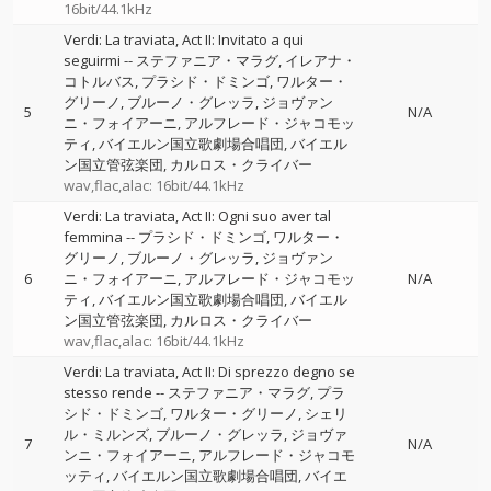
16bit/44.1kHz
Verdi: La traviata, Act II: Invitato a qui
seguirmi
--
ステファニア・マラグ
イレアナ・
コトルバス
プラシド・ドミンゴ
ワルター・
グリーノ
ブルーノ・グレッラ
ジョヴァン
5
N/A
ニ・フォイアーニ
アルフレード・ジャコモッ
ティ
バイエルン国立歌劇場合唱団
バイエル
ン国立管弦楽団
カルロス・クライバー
wav,flac,alac: 16bit/44.1kHz
Verdi: La traviata, Act II: Ogni suo aver tal
femmina
--
プラシド・ドミンゴ
ワルター・
グリーノ
ブルーノ・グレッラ
ジョヴァン
6
ニ・フォイアーニ
アルフレード・ジャコモッ
N/A
ティ
バイエルン国立歌劇場合唱団
バイエル
ン国立管弦楽団
カルロス・クライバー
wav,flac,alac: 16bit/44.1kHz
Verdi: La traviata, Act II: Di sprezzo degno se
stesso rende
--
ステファニア・マラグ
プラ
シド・ドミンゴ
ワルター・グリーノ
シェリ
ル・ミルンズ
ブルーノ・グレッラ
ジョヴァ
7
N/A
ンニ・フォイアーニ
アルフレード・ジャコモ
ッティ
バイエルン国立歌劇場合唱団
バイエ