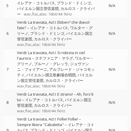
イレアナ・コトルバス
プラシド・ドミンゴ
5
N/A
バイエルン国立管弦楽団
カルロス・クライバ
ー
wav,flac,alac: 16bit/44.1kHz
Verdi: La traviata, Act I: Ebben? che diavol
fate?
--
イレアナ・コトルバス
ワルター・グ
6
リーノ
プラシド・ドミンゴ
バイエルン国立
N/A
管弦楽団
カルロス・クライバー
wav,flac,alac: 16bit/44.1kHz
Verdi: La traviata, Act I: Si ridesta in ciel
l'aurora
--
ステファニア・マラグ
ワルター・
グリーノ
ブルーノ・グレッラ
ジョヴァン
7
ニ・フォイアーニ
アルフレード・ジャコモッ
N/A
ティ
バイエルン国立歌劇場合唱団
バイエル
ン国立管弦楽団
カルロス・クライバー
wav,flac,alac: 16bit/44.1kHz
Verdi: La traviata, Act I: E strano! – Ah, fors'è
lui
--
イレアナ・コトルバス
バイエルン国立
8
N/A
管弦楽団
カルロス・クライバー
wav,flac,alac: 16bit/44.1kHz
Verdi: La traviata, Act I: Follie! Follie! –
Sempre libera "Cabaletta"
--
イレアナ・コト
9
ルバス
プラシド・ドミンゴ
バイエルン国立
N/A