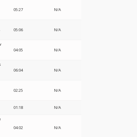
リ
05:27
N/A
ネ
05:06
N/A
w
04:05
N/A
s
06:04
N/A
02:25
N/A
01:18
N/A
e
04:02
N/A