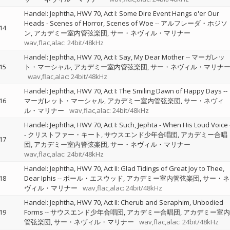
Handel: Jephtha, HWV 70, Act I: Some Dire Event Hangs o'er Our
Heads - Scenes of Horror, Scenes of Woe
--
アルフレーダ・ホジソ
14
ン
アカデミー室内管弦楽団
サー・ネヴィル・マリナー
wav,flac,alac: 24bit/48kHz
Handel: Jephtha, HWV 70, Act I: Say, My Dear Mother
--
マーガレッ
15
ト・マーシャル
アカデミー室内管弦楽団
サー・ネヴィル・マリナ
wav,flac,alac: 24bit/48kHz
Handel: Jephtha, HWV 70, Act I: The Smiling Dawn of Happy Days
--
16
マーガレット・マーシャル
アカデミー室内管弦楽団
サー・ネヴィ
ル・マリナー
wav,flac,alac: 24bit/48kHz
Handel: Jephtha, HWV 70, Act I: Such, Jephta - When His Loud Voice
-
クリストファー・キート
サウスエンド少年合唱団
アカデミー合唱
17
団
アカデミー室内管弦楽団
サー・ネヴィル・マリナー
wav,flac,alac: 24bit/48kHz
Handel: Jephtha, HWV 70, Act II: Glad Tidings of Great Joy to Thee,
18
Dear Iphis
--
ポール・エスウッド
アカデミー室内管弦楽団
サー・ネ
ヴィル・マリナー
wav,flac,alac: 24bit/48kHz
Handel: Jephtha, HWV 70, Act II: Cherub and Seraphim, Unbodied
19
Forms
--
サウスエンド少年合唱団
アカデミー合唱団
アカデミー室内
管弦楽団
サー・ネヴィル・マリナー
wav,flac,alac: 24bit/48kHz