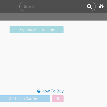
Express Checkout
How To Buy
Add all to Cart