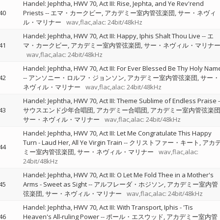
Handel: Jephtha, HWV 70, Act III: Rise, Jephta, and Ye Rev'rend
40
Priests
--
エマ・カークビー
アカデミー室内管弦楽団
サー・ネヴィ
ル・マリナー
wav,flac,alac: 24bit/48kHz
Handel: Jephtha, HWV 70, Act III: Happy, Iphis Shalt Thou Live
--
エ
41
マ・カークビー
アカデミー室内管弦楽団
サー・ネヴィル・マリナ
wav,flac,alac: 24bit/48kHz
Handel: Jephtha, HWV 70, Act III: For Ever Blessed Be Thy Holy Nam
42
--
アンソニー・ロルフ・ジョンソン
アカデミー室内管弦楽団
サー・
ネヴィル・マリナー
wav,flac,alac: 24bit/48kHz
Handel: Jephtha, HWV 70, Act III: Theme Sublime of Endless Praise
-
43
サウスエンド少年合唱団
アカデミー合唱団
アカデミー室内管弦楽
サー・ネヴィル・マリナー
wav,flac,alac: 24bit/48kHz
Handel: Jephtha, HWV 70, Act III: Let Me Congratulate This Happy
Turn - Laud Her, All Ye Virgin Train
--
クリストファー・キート
アカ
44
ミー室内管弦楽団
サー・ネヴィル・マリナー
wav,flac,alac:
24bit/48kHz
Handel: Jephtha, HWV 70, Act III: O Let Me Fold Thee in a Mother's
45
Arms - Sweet as Sight
--
アルフレーダ・ホジソン
アカデミー室内管
弦楽団
サー・ネヴィル・マリナー
wav,flac,alac: 24bit/48kHz
Handel: Jephtha, HWV 70, Act III: With Transport, Iphis - 'Tis
46
Heaven's All-ruling Power
--
ポール・エスウッド
アカデミー室内管