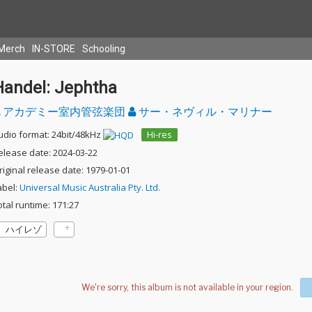
Merch
IN-STORE
Schooling
Handel: Jephtha
アカデミー室内管弦楽団
サー・ネヴィル・マリナー
udio format: 24bit/48kHz
Hi-res
elease date: 2024-03-22
riginal release date: 1979-01-01
abel:
Universal Music Australia Pty. Ltd.
otal runtime: 171:27
ハイレゾ