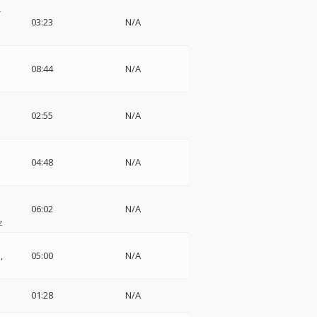
ニ
・
03:23
N/A
!
08:44
N/A
02:55
N/A
04:48
N/A
06:02
N/A
z
団
05:00
N/A
01:28
N/A