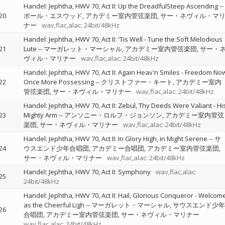
Handel: Jephtha, HWV 70, Act II: Up the DreadfulSteep Ascending
--
20
ポール・エスウッド
アカデミー室内管弦楽団
サー・ネヴィル・マ
ナー
wav,flac,alac: 24bit/48kHz
Handel: Jephtha, HWV 70, Act II: 'Tis Well - Tune the Soft Melodious
21
Lute
--
マーガレット・マーシャル
アカデミー室内管弦楽団
サー・
ヴィル・マリナー
wav,flac,alac: 24bit/48kHz
Handel: Jephtha, HWV 70, Act II: Again Heav'n Smiles - Freedom No
22
Once More Possessing
--
クリストファー・キート
アカデミー室内
管弦楽団
サー・ネヴィル・マリナー
wav,flac,alac: 24bit/48kHz
Handel: Jephtha, HWV 70, Act II: Zebul, Thy Deeds Were Valiant - Hi
23
Mighty Arm
--
アンソニー・ロルフ・ジョンソン
アカデミー室内管弦
楽団
サー・ネヴィル・マリナー
wav,flac,alac: 24bit/48kHz
Handel: Jephtha, HWV 70, Act II: In Glory High, in Might Serene
--
サ
24
ウスエンド少年合唱団
アカデミー合唱団
アカデミー室内管弦楽団
サー・ネヴィル・マリナー
wav,flac,alac: 24bit/48kHz
Handel: Jephtha, HWV 70, Act II: Symphony
wav,flac,alac:
25
24bit/48kHz
Handel: Jephtha, HWV 70, Act II: Hail, Glorious Conqueror - Welcom
as the Cheerful Ligh
--
マーガレット・マーシャル
サウスエンド少年
26
合唱団
アカデミー室内管弦楽団
サー・ネヴィル・マリナー
wav,flac,alac: 24bit/48kHz