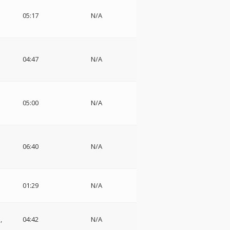
05:17
N/A
04:47
N/A
05:00
N/A
06:40
N/A
ー
01:29
N/A
団
04:42
N/A