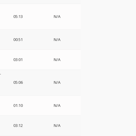
05:13
N/A
ー
00:51
N/A
03:01
N/A
-
05:06
N/A
01:10
N/A
03:12
N/A