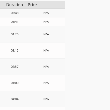
Duration
Price
03:48
N/A
01:43
N/A
01:26
N/A
03:15
N/A
-
02:57
N/A
01:00
N/A
ネ
04:04
N/A