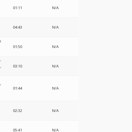
01:11
N/A
ー
04:43
N/A
e
01:50
N/A
-
団
03:10
N/A
デ
01:44
N/A
02:32
N/A
05:41
N/A