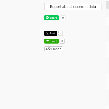
Report about incorrect data
Post
-
Like!
0
Embed