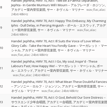
Handel: Jephtha, HWV 70, Act I: 'Twill Be a Painful Separation,
Jephta - In Gentle Murmurs Will I Mourn
--
アルフレーダ・ホジソン
8
アカデミー室内管弦楽団
サー・ネヴィル・マリナー
wav,flac,alac:
24bit/48kHz
Handel: Jephtha, HWV 70, Act I: Happy This Embassy, My Charming
Iphis - Dull Delay, in Piercing Anguish
--
ポール・エスウッド
アカデ
9
ミー室内管弦楽団
サー・ネヴィル・マリナー
wav,flac,alac:
24bit/48kHz
Handel: Jephtha, HWV 70, Act I: Ill Suits the Voice of Love When
Glory Calls - Take the Heart You Fondly Gave
--
マーガレット・マー
10
シャル
アカデミー室内管弦楽団
サー・ネヴィル・マリナー
wav,flac,alac: 24bit/48kHz
Handel: Jephtha, HWV 70, Act I: I Go, My soul, Inspir'd - These
Labours Past, How Happy We!
--
マーガレット・マーシャル
ポー
11
ル・エスウッド
アカデミー室内管弦楽団
サー・ネヴィル・マリナ
wav,flac,alac: 24bit/48kHz
Handel: Jephtha, HWV 70, Act I: What Mean These Doubtful Fancies
12
--
アンソニー・ロルフ・ジョンソン
アカデミー室内管弦楽団
サー・
ネヴィル・マリナー
wav,flac,alac: 24bit/48kHz
Handel: Jephtha, HWV 70, Act I: O God, Behold Our Sore Distress
--
13
サウスエンド少年合唱団
アカデミー合唱団
アカデミー室内管弦楽
サー・ネヴィル・マリナー
wav,flac,alac: 24bit/48kHz