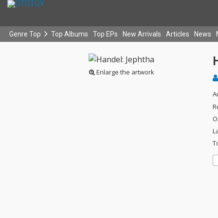
Genre Top
Top Albums
Top EPs
New Arrivals
Articles
News
Enlarge the artwork
A
R
O
L
T