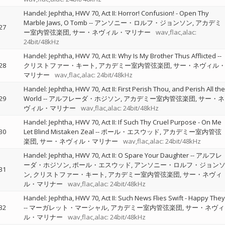
Handel: Jephtha, HWV 70, Act II: Horror! Confusion! - Open Thy
Marble Jaws, O Tomb
--
アンソニー・ロルフ・ジョンソン
アカデミ
27
ー室内管弦楽団
サー・ネヴィル・マリナー
wav,flac,alac:
24bit/48kHz
Handel: Jephtha, HWV 70, Act II: Why Is My Brother Thus Afflicted
--
28
クリストファー・キート
アカデミー室内管弦楽団
サー・ネヴィル
マリナー
wav,flac,alac: 24bit/48kHz
Handel: Jephtha, HWV 70, Act II: First Perish Thou, and Perish All the
29
World
--
アルフレーダ・ホジソン
アカデミー室内管弦楽団
サー・ネ
ヴィル・マリナー
wav,flac,alac: 24bit/48kHz
Handel: Jephtha, HWV 70, Act II: If Such Thy Cruel Purpose - On Me
30
Let Blind Mistaken Zeal
--
ポール・エスウッド
アカデミー室内管弦
楽団
サー・ネヴィル・マリナー
wav,flac,alac: 24bit/48kHz
Handel: Jephtha, HWV 70, Act II: O Spare Your Daughter
--
アルフレ
ーダ・ホジソン
ポール・エスウッド
アンソニー・ロルフ・ジョン
31
ン
クリストファー・キート
アカデミー室内管弦楽団
サー・ネヴィ
ル・マリナー
wav,flac,alac: 24bit/48kHz
Handel: Jephtha, HWV 70, Act II: Such News Flies Swift - Happy They
32
--
マーガレット・マーシャル
アカデミー室内管弦楽団
サー・ネヴィ
ル・マリナー
wav,flac,alac: 24bit/48kHz