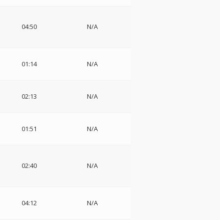
04:50
N/A
・
01:14
N/A
02:13
N/A
01:51
N/A
ソ
02:40
N/A
04:12
N/A