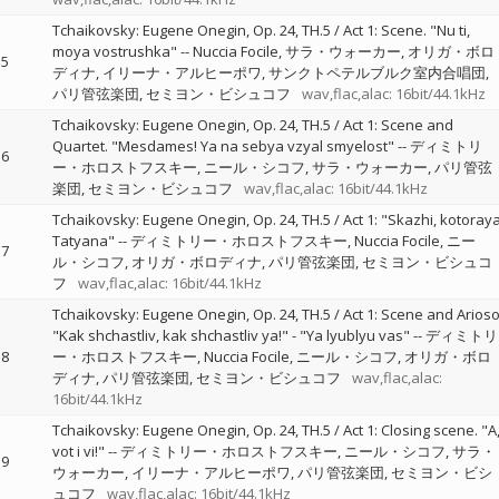
Tchaikovsky: Eugene Onegin, Op. 24, TH.5 / Act 1: Scene. "Nu ti,
moya vostrushka"
--
Nuccia Focile
サラ・ウォーカー
オリガ・ボロ
5
ディナ
イリーナ・アルヒーポワ
サンクトペテルブルク室内合唱団
パリ管弦楽団
セミヨン・ビシュコフ
wav,flac,alac: 16bit/44.1kHz
Tchaikovsky: Eugene Onegin, Op. 24, TH.5 / Act 1: Scene and
Quartet. "Mesdames! Ya na sebya vzyal smyelost"
--
ディミトリ
6
ー・ホロストフスキー
ニール・シコフ
サラ・ウォーカー
パリ管弦
楽団
セミヨン・ビシュコフ
wav,flac,alac: 16bit/44.1kHz
Tchaikovsky: Eugene Onegin, Op. 24, TH.5 / Act 1: "Skazhi, kotoray
Tatyana"
--
ディミトリー・ホロストフスキー
Nuccia Focile
ニー
7
ル・シコフ
オリガ・ボロディナ
パリ管弦楽団
セミヨン・ビシュコ
フ
wav,flac,alac: 16bit/44.1kHz
Tchaikovsky: Eugene Onegin, Op. 24, TH.5 / Act 1: Scene and Arioso
"Kak shchastliv, kak shchastliv ya!" - "Ya lyublyu vas"
--
ディミトリ
8
ー・ホロストフスキー
Nuccia Focile
ニール・シコフ
オリガ・ボロ
ディナ
パリ管弦楽団
セミヨン・ビシュコフ
wav,flac,alac:
16bit/44.1kHz
Tchaikovsky: Eugene Onegin, Op. 24, TH.5 / Act 1: Closing scene. "A
vot i vi!"
--
ディミトリー・ホロストフスキー
ニール・シコフ
サラ・
9
ウォーカー
イリーナ・アルヒーポワ
パリ管弦楽団
セミヨン・ビシ
ュコフ
wav,flac,alac: 16bit/44.1kHz