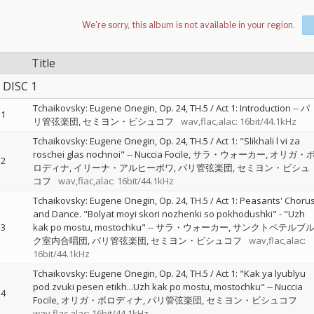
Title
DISC 1
Tchaikovsky: Eugene Onegin, Op. 24, TH.5 / Act 1: Introduction
--
パ
1
リ管弦楽団
セミヨン・ビシュコフ
wav,flac,alac: 16bit/44.1kHz
Tchaikovsky: Eugene Onegin, Op. 24, TH.5 / Act 1: "Slikhali l vi za
roschei glas nochnoi"
--
Nuccia Focile
サラ・ウォーカー
オリガ・
2
ロディナ
イリーナ・アルヒーポワ
パリ管弦楽団
セミヨン・ビシュ
コフ
wav,flac,alac: 16bit/44.1kHz
Tchaikovsky: Eugene Onegin, Op. 24, TH.5 / Act 1: Peasants' Choru
and Dance. "Bolyat moyi skori nozhenki so pokhodushki" - "Uzh
3
kak po mostu, mostochku"
--
サラ・ウォーカー
サンクトペテルブ
ク室内合唱団
パリ管弦楽団
セミヨン・ビシュコフ
wav,flac,alac:
16bit/44.1kHz
Tchaikovsky: Eugene Onegin, Op. 24, TH.5 / Act 1: "Kak ya lyublyu
pod zvuki pesen etikh...Uzh kak po mostu, mostochku"
--
Nuccia
4
Focile
オリガ・ボロディナ
パリ管弦楽団
セミヨン・ビシュコフ
wav,flac,alac: 16bit/44.1kHz