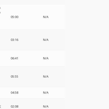
m
a
05:00
N/A
03:16
N/A
06:41
N/A
05:55
N/A
04:58
N/A
I
弦
02:08
N/A