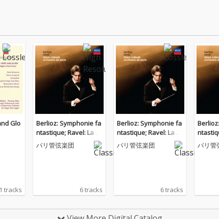
and Glo
Berlioz: Symphonie fa
Berlioz: Symphonie fa
Berlio
ntastique; Ravel: La va
ntastique; Ravel: La va
ntastiq
lse
lse
rche au
パリ管弦楽団
パリ管弦楽団
パリ管
1 tracks
6 tracks
6 tracks
View More Digital Catalog