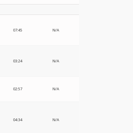
07:45
N/A
03:24
N/A
02:57
N/A
04:34
N/A