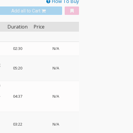
How To Buy
Add all to Cart
Duration
Price
02:30
N/A
ボ
05:20
N/A
s
ル
04:37
N/A
03:22
N/A