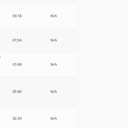
03:18
N/A
01:54
N/A
a
01:49
N/A
.
05:40
N/A
,
02:39
N/A