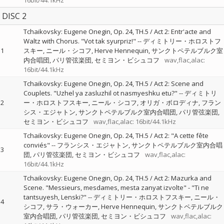
16bit/44.1kHz
DISC 2
Tchaikovsky: Eugene Onegin, Op. 24, TH.5 / Act 2: Entr'acte and
Waltz with Chorus. "Vot tak syurpriz!"
--
ディミトリー・ホロストフ
1
スキー
ニール・シコフ
Herve Hennequin
サンクトペテルブルク室
内合唱団
パリ管弦楽団
セミヨン・ビシュコフ
wav,flac,alac:
16bit/44.1kHz
Tchaikovsky: Eugene Onegin, Op. 24, TH.5 / Act 2: Scene and
Couplets. "Uzhel ya zasluzhil ot nasmyeshku etu?"
--
ディミトリ
2
ー・ホロストフスキー
ニール・シコフ
オリガ・ボロディナ
フラン
シス・エジャトン
サンクトペテルブルク室内合唱団
パリ管弦楽団
セミヨン・ビシュコフ
wav,flac,alac: 16bit/44.1kHz
Tchaikovsky: Eugene Onegin, Op. 24, TH.5 / Act 2: "A cette fête
conviés"
--
フランシス・エジャトン
サンクトペテルブルク室内合唱
3
団
パリ管弦楽団
セミヨン・ビシュコフ
wav,flac,alac:
16bit/44.1kHz
Tchaikovsky: Eugene Onegin, Op. 24, TH.5 / Act 2: Mazurka and
Scene. "Messieurs, mesdames, mesta zanyat izvolte" - "Ti ne
tantsuyesh, Lenski?"
--
ディミトリー・ホロストフスキー
ニール・
4
シコフ
サラ・ウォーカー
Herve Hennequin
サンクトペテルブルク
室内合唱団
パリ管弦楽団
セミヨン・ビシュコフ
wav,flac,alac: