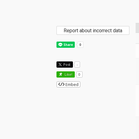
Report about incorrect data
Post
-
Like!
0
Embed