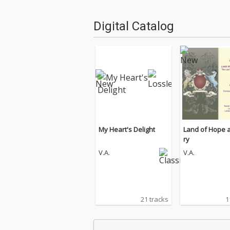
Digital Catalog
My Heart's Delight
Land of Hope 
ry
V.A.
V.A.
21 tracks
1