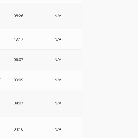
08:26
N/A
13:17
N/A
06:07
N/A
パ
03:09
N/A
04:07
N/A
04:16
N/A