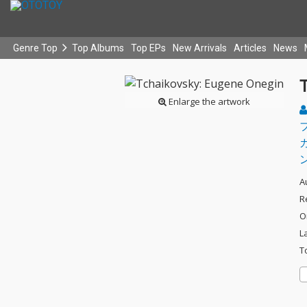
Genre Top
Top Albums
Top EPs
New Arrivals
Articles
News
Enlarge the artwork
A
R
O
L
T