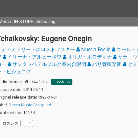
Merch
IN-STORE
Schooling
Tchaikovsky: Eugene Onegin
ディミトリー・ホロストフスキー
Nuccia Focile
ニール・
フ
イリーナ・アルヒーポワ
オリガ・ボロディナ
サラ・ウ
カー
サンクトペテルブルク室内合唱団
パリ管弦楽団
セミ
ン・ビシュコフ
udio format: 16bit/44.1kHz
Lossless
elease date: 2014-06-11
riginal release date: 1993-01-01
abel:
Decca Music Group Ltd.
otal runtime: 141:34
ロスレス