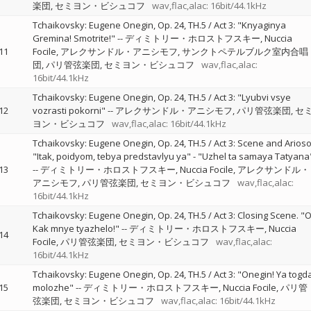
楽団
セミヨン・ビシュコフ
wav,flac,alac: 16bit/44.1kHz
Tchaikovsky: Eugene Onegin, Op. 24, TH.5 / Act 3: "Knyaginya
Gremina! Smotrite!"
--
ディミトリー・ホロストフスキー
Nuccia
11
Focile
アレクサンドル・アニシモフ
サンクトペテルブルク室内合唱
団
パリ管弦楽団
セミヨン・ビシュコフ
wav,flac,alac:
16bit/44.1kHz
Tchaikovsky: Eugene Onegin, Op. 24, TH.5 / Act 3: "Lyubvi vsye
12
vozrasti pokorni"
--
アレクサンドル・アニシモフ
パリ管弦楽団
セ
ヨン・ビシュコフ
wav,flac,alac: 16bit/44.1kHz
Tchaikovsky: Eugene Onegin, Op. 24, TH.5 / Act 3: Scene and Arioso
"Itak, poidyom, tebya predstavlyu ya" - "Uzhel ta samaya Tatyana
13
--
ディミトリー・ホロストフスキー
Nuccia Focile
アレクサンドル・
アニシモフ
パリ管弦楽団
セミヨン・ビシュコフ
wav,flac,alac:
16bit/44.1kHz
Tchaikovsky: Eugene Onegin, Op. 24, TH.5 / Act 3: Closing Scene. "O
Kak mnye tyazhelo!"
--
ディミトリー・ホロストフスキー
Nuccia
14
Focile
パリ管弦楽団
セミヨン・ビシュコフ
wav,flac,alac:
16bit/44.1kHz
Tchaikovsky: Eugene Onegin, Op. 24, TH.5 / Act 3: "Onegin! Ya togd
15
molozhe"
--
ディミトリー・ホロストフスキー
Nuccia Focile
パリ管
弦楽団
セミヨン・ビシュコフ
wav,flac,alac: 16bit/44.1kHz