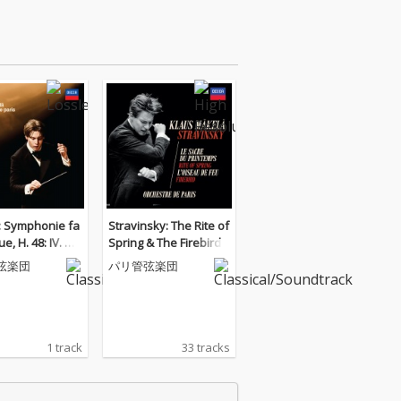
z: Symphonie fa
Stravinsky: The Rite of
ue, H. 48: IV. Ma
Spring & The Firebird
 supplice
弦楽団
パリ管弦楽団
1 track
33 tracks