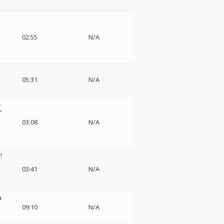
02:55
N/A
ミ
05:31
N/A
.
"
03:08
N/A
!
03:41
N/A
a
09:10
N/A