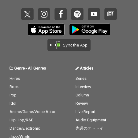
Sync the App
Genre
-
All Genres
Articles
Hi-res
Series
Rock
Interview
Pop
Column
Idol
Review
Anime/Game/Voice Actor
Live Report
Hip Hop/R&B
Audio Equipment
Dance/Electronic
先週のオトトイ
Jazz/World