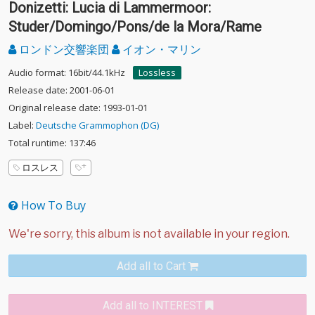
Donizetti: Lucia di Lammermoor:
Studer/Domingo/Pons/de la Mora/Rame
ロンドン交響楽団
イオン・マリン
Audio format: 16bit/44.1kHz
Lossless
Release date: 2001-06-01
Original release date: 1993-01-01
Label:
Deutsche Grammophon (DG)
Total runtime: 137:46
ロスレス
How To Buy
Add all to Cart
Add all to INTEREST