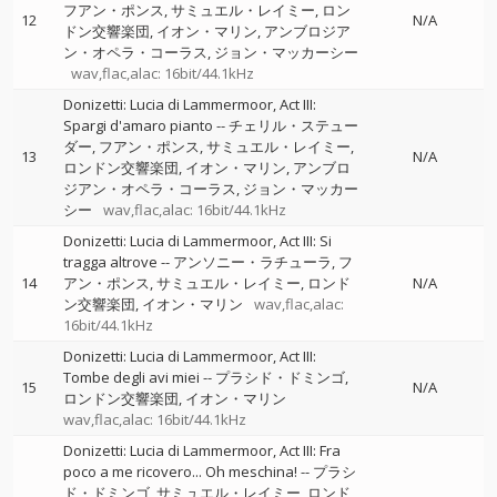
フアン・ポンス
サミュエル・レイミー
ロン
12
N/A
ドン交響楽団
イオン・マリン
アンブロジア
ン・オペラ・コーラス
ジョン・マッカーシー
wav,flac,alac: 16bit/44.1kHz
Donizetti: Lucia di Lammermoor, Act III:
Spargi d'amaro pianto
--
チェリル・ステュー
ダー
フアン・ポンス
サミュエル・レイミー
13
N/A
ロンドン交響楽団
イオン・マリン
アンブロ
ジアン・オペラ・コーラス
ジョン・マッカー
シー
wav,flac,alac: 16bit/44.1kHz
Donizetti: Lucia di Lammermoor, Act III: Si
tragga altrove
--
アンソニー・ラチューラ
フ
14
アン・ポンス
サミュエル・レイミー
ロンド
N/A
ン交響楽団
イオン・マリン
wav,flac,alac:
16bit/44.1kHz
Donizetti: Lucia di Lammermoor, Act III:
Tombe degli avi miei
--
プラシド・ドミンゴ
15
N/A
ロンドン交響楽団
イオン・マリン
wav,flac,alac: 16bit/44.1kHz
Donizetti: Lucia di Lammermoor, Act III: Fra
poco a me ricovero... Oh meschina!
--
プラシ
ド・ドミンゴ
サミュエル・レイミー
ロンド