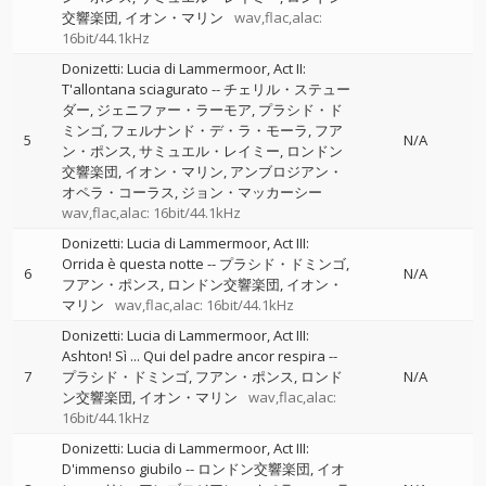
交響楽団
イオン・マリン
wav,flac,alac:
16bit/44.1kHz
Donizetti: Lucia di Lammermoor, Act II:
T'allontana sciagurato
--
チェリル・ステュー
ダー
ジェニファー・ラーモア
プラシド・ド
ミンゴ
フェルナンド・デ・ラ・モーラ
フア
5
N/A
ン・ポンス
サミュエル・レイミー
ロンドン
交響楽団
イオン・マリン
アンブロジアン・
オペラ・コーラス
ジョン・マッカーシー
wav,flac,alac: 16bit/44.1kHz
Donizetti: Lucia di Lammermoor, Act III:
Orrida è questa notte
--
プラシド・ドミンゴ
6
N/A
フアン・ポンス
ロンドン交響楽団
イオン・
マリン
wav,flac,alac: 16bit/44.1kHz
Donizetti: Lucia di Lammermoor, Act III:
Ashton! Sì ... Qui del padre ancor respira
--
7
プラシド・ドミンゴ
フアン・ポンス
ロンド
N/A
ン交響楽団
イオン・マリン
wav,flac,alac:
16bit/44.1kHz
Donizetti: Lucia di Lammermoor, Act III:
D'immenso giubilo
--
ロンドン交響楽団
イオ