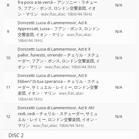
fra poco a te verrà
--
アンソニー・ラチュー
8
N/A
ラ
フアン・ポンス
ロンドン交響楽団
イオ
ン・マリン
wav,flac,alac: 16bit/44.1kHz
Donizetti: Lucia di Lammermoor, Act II:
Appressati, Lucia
--
フアン・ポンス
ロンドン
9
N/A
交響楽団
イオン・マリン
wav,flac,alac:
16bit/44.1kHz
Donizetti: Lucia di Lammermoor, Act II: Il
pallor, funesto, orrendo
--
チェリル・ステュ
10
N/A
ーダー
フアン・ポンス
ロンドン交響楽団
イ
オン・マリン
wav,flac,alac: 16bit/44.1kHz
Donizetti: Lucia di Lammermoor, Act II:
Ebben? Di tua speranza
--
チェリル・ステュ
11
ーダー
サミュエル・レイミー
ロンドン交響
N/A
楽団
イオン・マリン
wav,flac,alac:
16bit/44.1kHz
Donizetti: Lucia di Lammermoor, Act II: Ah!
cedi, cedi
--
チェリル・ステューダー
サミュ
12
N/A
エル・レイミー
ロンドン交響楽団
イオン・
マリン
wav,flac,alac: 16bit/44.1kHz
DISC 2