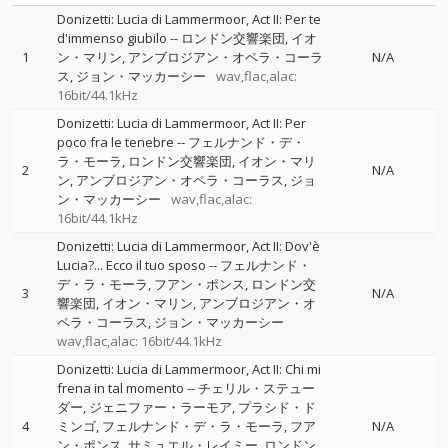
Donizetti: Lucia di Lammermoor, Act II: Per te
d'immenso giubilo
--
ロンドン交響楽団
イオ
1
ン・マリン
アンブロジアン・オペラ・コーラ
N/A
ス
ジョン・マッカーシー
wav,flac,alac:
16bit/44.1kHz
Donizetti: Lucia di Lammermoor, Act II: Per
poco fra le tenebre
--
フェルナンド・デ・
ラ・モーラ
ロンドン交響楽団
イオン・マリ
2
N/A
ン
アンブロジアン・オペラ・コーラス
ジョ
ン・マッカーシー
wav,flac,alac:
16bit/44.1kHz
Donizetti: Lucia di Lammermoor, Act II: Dov'è
Lucia?... Ecco il tuo sposo
--
フェルナンド・
デ・ラ・モーラ
フアン・ポンス
ロンドン交
3
N/A
響楽団
イオン・マリン
アンブロジアン・オ
ペラ・コーラス
ジョン・マッカーシー
wav,flac,alac: 16bit/44.1kHz
Donizetti: Lucia di Lammermoor, Act II: Chi mi
frena in tal momento
--
チェリル・ステュー
ダー
ジェニファー・ラーモア
プラシド・ド
4
ミンゴ
フェルナンド・デ・ラ・モーラ
フア
N/A
ン・ポンス
サミュエル・レイミー
ロンドン