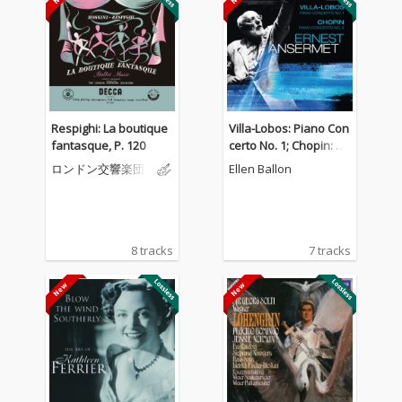
Respighi: La boutique
Villa-Lobos: Piano Con
fantasque, P. 120
certo No. 1; Chopin: Pi
ano Concerto No. 2
ロンドン交響楽団
Ellen Ballon
8 tracks
7 tracks