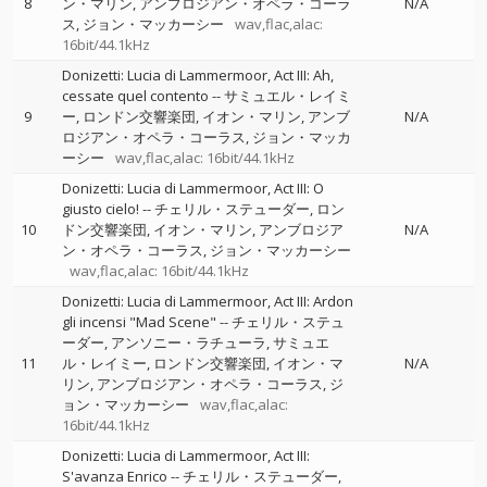
8
ン・マリン
アンブロジアン・オペラ・コーラ
N/A
ス
ジョン・マッカーシー
wav,flac,alac:
16bit/44.1kHz
Donizetti: Lucia di Lammermoor, Act III: Ah,
cessate quel contento
--
サミュエル・レイミ
9
ー
ロンドン交響楽団
イオン・マリン
アンブ
N/A
ロジアン・オペラ・コーラス
ジョン・マッカ
ーシー
wav,flac,alac: 16bit/44.1kHz
Donizetti: Lucia di Lammermoor, Act III: O
giusto cielo!
--
チェリル・ステューダー
ロン
10
ドン交響楽団
イオン・マリン
アンブロジア
N/A
ン・オペラ・コーラス
ジョン・マッカーシー
wav,flac,alac: 16bit/44.1kHz
Donizetti: Lucia di Lammermoor, Act III: Ardon
gli incensi "Mad Scene"
--
チェリル・ステュ
ーダー
アンソニー・ラチューラ
サミュエ
11
ル・レイミー
ロンドン交響楽団
イオン・マ
N/A
リン
アンブロジアン・オペラ・コーラス
ジ
ョン・マッカーシー
wav,flac,alac:
16bit/44.1kHz
Donizetti: Lucia di Lammermoor, Act III:
S'avanza Enrico
--
チェリル・ステューダー