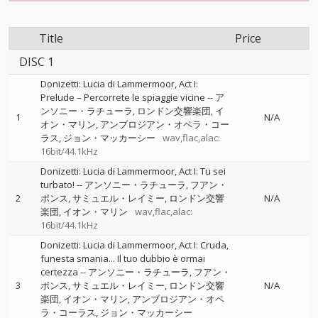
Title
Price
DISC 1
Donizetti: Lucia di Lammermoor, Act I:
Prelude – Percorrete le spiaggie vicine
--
ア
ンソニー・ラチューラ
ロンドン交響楽団
イ
1
N/A
オン・マリン
アンブロジアン・オペラ・コー
ラス
ジョン・マッカーシー
wav,flac,alac:
16bit/44.1kHz
Donizetti: Lucia di Lammermoor, Act I: Tu sei
turbato!
--
アンソニー・ラチューラ
フアン・
2
ポンス
サミュエル・レイミー
ロンドン交響
N/A
楽団
イオン・マリン
wav,flac,alac:
16bit/44.1kHz
Donizetti: Lucia di Lammermoor, Act I: Cruda,
funesta smania... Il tuo dubbio è ormai
certezza
--
アンソニー・ラチューラ
フアン・
3
ポンス
サミュエル・レイミー
ロンドン交響
N/A
楽団
イオン・マリン
アンブロジアン・オペ
ラ・コーラス
ジョン・マッカーシー