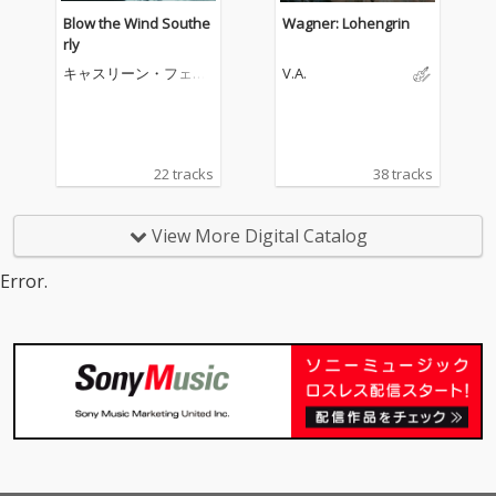
Blow the Wind Southe
Wagner: Lohengrin
rly
キャスリーン・フェリ
V.A.
アー
22 tracks
38 tracks
View More Digital Catalog
Error.