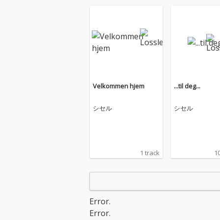
Velkommen hjem
...til deg...
シセル
シセル
1 track
10
Error.
Error.