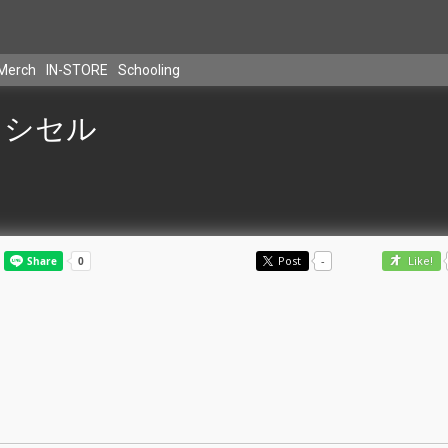
Merch
IN-STORE
Schooling
シセル
Post
-
Like!