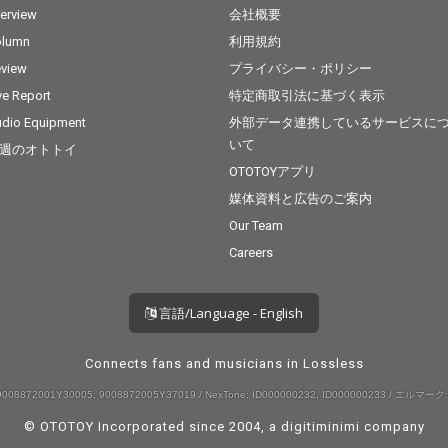
terview
会社概要
olumn
利用規約
view
プライバシー・ポリシー
ve Report
特定商取引法に基づく表示
dio Equipment
外部データ連携しているサービスに
いて
週のオトトイ
OTOTOYアプリ
媒体資料と広告のご案内
Our Team
Careers
言語/Language - English
Connects fans and musicians in Lossless
008872001Y30005, 9008872005Y37019 / NexTone: ID000000232, ID000000233 / エルマーク:
© OTOTOY Incorporated since 2004, a
digitiminimi
company