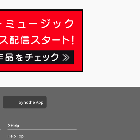
Sync the App
Help
Help Top