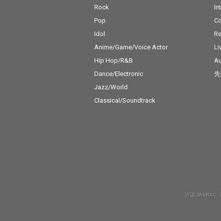
Rock
In
Pop
C
Idol
Re
Anime/Game/Voice Actor
Li
Hip Hop/R&B
Au
Dance/Electronic
先
Jazz/World
Classical/Soundtrack
許諾 JASRAC: 9