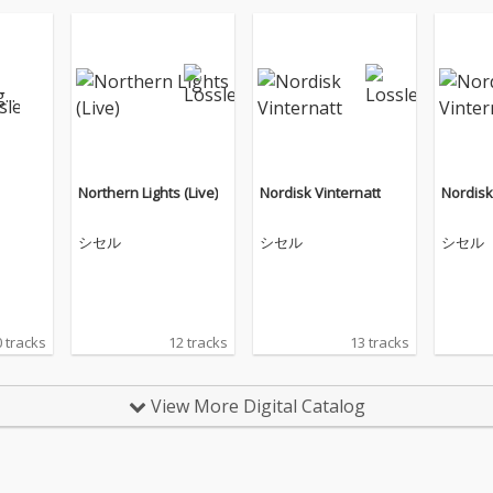
Northern Lights (Live)
Nordisk Vinternatt
Nordisk
シセル
シセル
シセル
 tracks
12 tracks
13 tracks
View More Digital Catalog