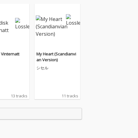
 Vinternatt
My Heart (Scandianvi
an Version)
シセル
13 tracks
11 tracks