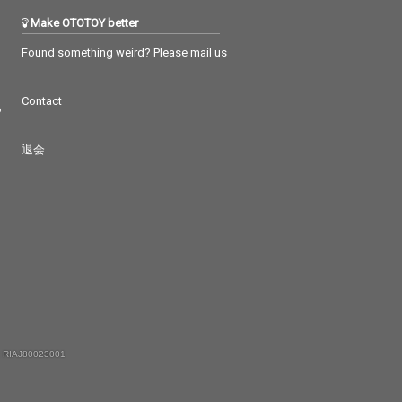
Make OTOTOY better
Found something weird? Please mail us
Contact
つ
退会
 RIAJ80023001