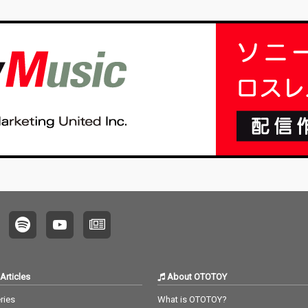
Articles
About OTOTOY
ries
What is OTOTOY?