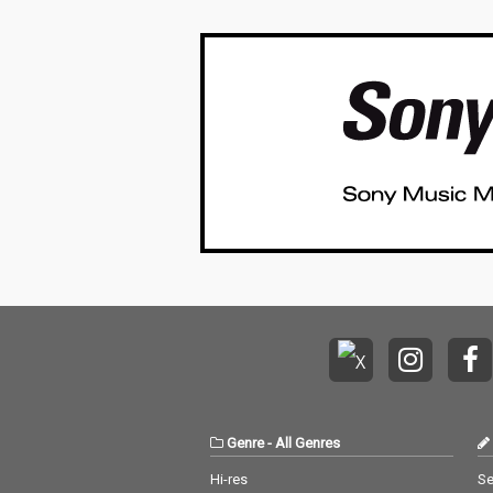
Genre
-
All Genres
Hi-res
Se