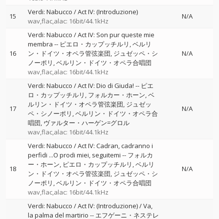
Verdi: Nabucco / Act IV: (Introduzione)
15
N/A
wav,flac,alac: 16bit/44.1kHz
Verdi: Nabucco / Act IV: Son pur queste mie
membra
--
ピエロ・カップッチルリ
ベルリ
16
ン・ドイツ・オペラ管弦楽団
ジュゼッペ・シ
N/A
ノーポリ
ベルリン・ドイツ・オペラ合唱団
wav,flac,alac: 16bit/44.1kHz
Verdi: Nabucco / Act IV: Dio di Giuda!
--
ピエ
ロ・カップッチルリ
フォルカー・ホーン
ベ
ルリン・ドイツ・オペラ管弦楽団
ジュゼッ
17
N/A
ペ・シノーポリ
ベルリン・ドイツ・オペラ合
唱団
ヴァルター・ハーゲン=グロル
wav,flac,alac: 16bit/44.1kHz
Verdi: Nabucco / Act IV: Cadran, cadranno i
perfidi ...O prodi miei, seguitemi
--
フォルカ
ー・ホーン
ピエロ・カップッチルリ
ベルリ
18
N/A
ン・ドイツ・オペラ管弦楽団
ジュゼッペ・シ
ノーポリ
ベルリン・ドイツ・オペラ合唱団
wav,flac,alac: 16bit/44.1kHz
Verdi: Nabucco / Act IV: (Introduzione) / Va,
la palma del martirio
--
エフゲーニ・ネステレ