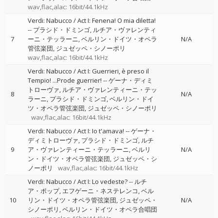
wav,flac,alac: 16bit/44.1kHz
Verdi: Nabucco / Act I: Fenena! O mia diletta!
--
プラシド・ドミンゴ
ルチア・ヴァレンティ
7
ーニ・テッラーニ
ベルリン・ドイツ・オペラ
N/A
管弦楽団
ジュゼッペ・シノーポリ
wav,flac,alac: 16bit/44.1kHz
Verdi: Nabucco / Act I: Guerrieri, è preso il
Tempio! ...Prode guerrier!
--
ゲーナ・ディミ
トローヴァ
ルチア・ヴァレンティーニ・テッ
8
N/A
ラーニ
プラシド・ドミンゴ
ベルリン・ドイ
ツ・オペラ管弦楽団
ジュゼッペ・シノーポリ
wav,flac,alac: 16bit/44.1kHz
Verdi: Nabucco / Act I: Io t'amava!
--
ゲーナ・
ディミトローヴァ
プラシド・ドミンゴ
ルチ
9
ア・ヴァレンティーニ・テッラーニ
ベルリ
N/A
ン・ドイツ・オペラ管弦楽団
ジュゼッペ・シ
ノーポリ
wav,flac,alac: 16bit/44.1kHz
Verdi: Nabucco / Act I: Lo vedeste?
--
ルチ
ア・ポップ
エフゲーニ・ネステレンコ
ベル
10
リン・ドイツ・オペラ管弦楽団
ジュゼッペ・
N/A
シノーポリ
ベルリン・ドイツ・オペラ合唱団