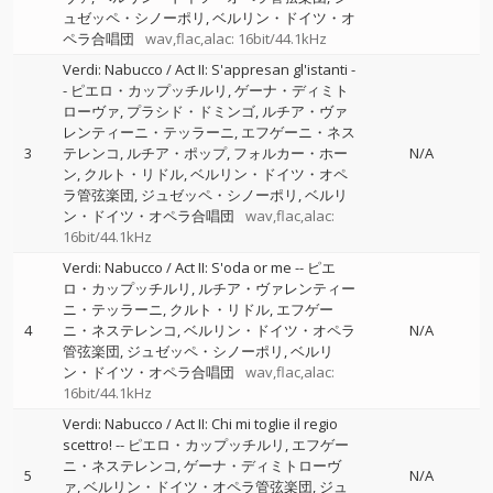
ュゼッペ・シノーポリ
ベルリン・ドイツ・オ
ペラ合唱団
wav,flac,alac: 16bit/44.1kHz
Verdi: Nabucco / Act II: S'appresan gl'istanti
-
-
ピエロ・カップッチルリ
ゲーナ・ディミト
ローヴァ
プラシド・ドミンゴ
ルチア・ヴァ
レンティーニ・テッラーニ
エフゲーニ・ネス
3
テレンコ
ルチア・ポップ
フォルカー・ホー
N/A
ン
クルト・リドル
ベルリン・ドイツ・オペ
ラ管弦楽団
ジュゼッペ・シノーポリ
ベルリ
ン・ドイツ・オペラ合唱団
wav,flac,alac:
16bit/44.1kHz
Verdi: Nabucco / Act II: S'oda or me
--
ピエ
ロ・カップッチルリ
ルチア・ヴァレンティー
ニ・テッラーニ
クルト・リドル
エフゲー
4
ニ・ネステレンコ
ベルリン・ドイツ・オペラ
N/A
管弦楽団
ジュゼッペ・シノーポリ
ベルリ
ン・ドイツ・オペラ合唱団
wav,flac,alac:
16bit/44.1kHz
Verdi: Nabucco / Act II: Chi mi toglie il regio
scettro!
--
ピエロ・カップッチルリ
エフゲー
ニ・ネステレンコ
ゲーナ・ディミトローヴ
5
N/A
ァ
ベルリン・ドイツ・オペラ管弦楽団
ジュ