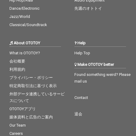
Hip Hop/R&B
Audio Equipment
Dance/Electronic
先週のオトトイ
Jazz/World
Classical/Soundtrack
About OTOTOY
Help
What is OTOTOY?
Help Top
会社概要
Make OTOTOY better
利用規約
Found something weird? Please
プライバシー・ポリシー
mail us
特定商取引法に基づく表示
外部データ連携しているサービ
Contact
スについて
OTOTOYアプリ
退会
媒体資料と広告のご案内
Our Team
Careers