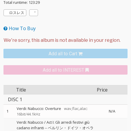
Total runtime: 123:29
ロスレス
How To Buy
Add all to Cart
Add all to INTEREST
Title
Price
DISC 1
Verdi: Nabucco: Overture
wav,flac,alac:
1
N/A
16bit/44.1kHz
Verdi: Nabucco / Act I: Gli arredi festivi giù
cadano infranti
--
ベルリン・ドイツ・オペラ