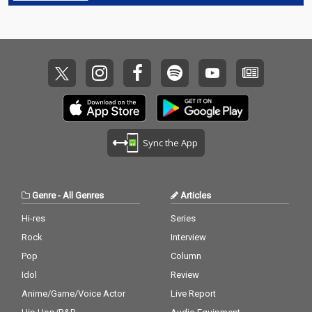
Sync the App
Genre
-
All Genres
Articles
Hi-res
Series
Rock
Interview
Pop
Column
Idol
Review
Anime/Game/Voice Actor
Live Report