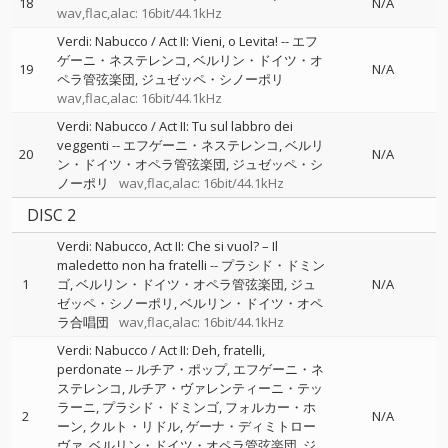
18
N/A
wav,flac,alac: 16bit/44.1kHz
Verdi: Nabucco / Act II: Vieni, o Levita!
--
エフ
ゲーニ・ネステレンコ
ベルリン・ドイツ・オ
19
N/A
ペラ管弦楽団
ジュゼッペ・シノーポリ
wav,flac,alac: 16bit/44.1kHz
Verdi: Nabucco / Act II: Tu sul labbro dei
veggenti
--
エフゲーニ・ネステレンコ
ベルリ
20
N/A
ン・ドイツ・オペラ管弦楽団
ジュゼッペ・シ
ノーポリ
wav,flac,alac: 16bit/44.1kHz
DISC 2
Verdi: Nabucco, Act II: Che si vuol? – Il
maledetto non ha fratelli
--
プラシド・ドミン
1
ゴ
ベルリン・ドイツ・オペラ管弦楽団
ジュ
N/A
ゼッペ・シノーポリ
ベルリン・ドイツ・オペ
ラ合唱団
wav,flac,alac: 16bit/44.1kHz
Verdi: Nabucco / Act II: Deh, fratelli,
perdonate
--
ルチア・ポップ
エフゲーニ・ネ
ステレンコ
ルチア・ヴァレンティーニ・テッ
ラーニ
プラシド・ドミンゴ
フォルカー・ホ
2
N/A
ーン
クルト・リドル
ゲーナ・ディミトロー
ヴァ
ベルリン・ドイツ・オペラ管弦楽団
ジ