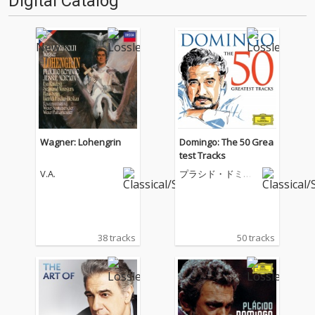
Digital Catalog
Wagner: Lohengrin
Domingo: The 50 Grea
test Tracks
V.A.
プラシド・ドミン
ゴ
38 tracks
50 tracks