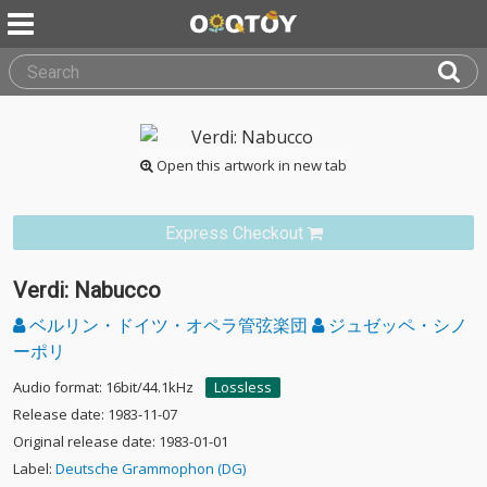
Open this artwork in new tab
Express Checkout
Verdi: Nabucco
ベルリン・ドイツ・オペラ管弦楽団
ジュゼッペ・シノ
ーポリ
Audio format: 16bit/44.1kHz
Lossless
Release date: 1983-11-07
Original release date: 1983-01-01
Label:
Deutsche Grammophon (DG)