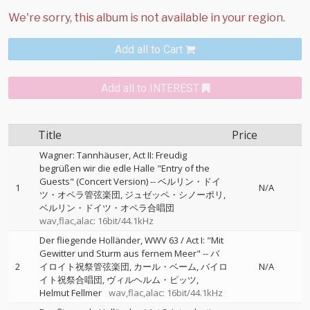
Add all to Cart
Add all to INTEREST
Title
Price
Wagner: Tannhäuser, Act II: Freudig
begrüßen wir die edle Halle "Entry of the
Guests" (Concert Version)
--
ベルリン・ドイ
1
N/A
ツ・オペラ管弦楽団
ジュゼッペ・シノーポリ
ベルリン・ドイツ・オペラ合唱団
wav,flac,alac: 16bit/44.1kHz
Der fliegende Holländer, WWV 63 / Act I: "Mit
Gewitter und Sturm aus fernem Meer"
--
バ
2
イロイト祝祭管弦楽団
カール・ベーム
バイロ
N/A
イト祝祭合唱団
ヴィルヘルム・ピッツ
Helmut Fellmer
wav,flac,alac: 16bit/44.1kHz