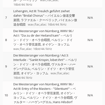
ル・クーベリック
wav,flac,alac:
16bit/44.1kHz
Lohengrin, Act III: Treulich geführt ziehet
dahin "Bridal Chorus"
--
バイエルン放送交響
7
N/A
楽団
ラファエル・クーベリック
バイエルン放
送合唱団
wav,flac,alac: 16bit/44.1kHz
Die Meistersinger von Nürnberg, WWV 96 /
Act I: "Da zu dir der Heiland kam"
--
ベルリ
8
ン・ドイツ・オペラ合唱団
ベルリン・ドイ
N/A
ツ・オペラ管弦楽団
オイゲン・ヨッフム
wav,flac,alac: 16bit/44.1kHz
Die Meistersinger von Nürnberg / Act 3:
Interlude - "Sankt Krispin, lobet ihn!"
--
ベルリ
ン・ドイツ・オペラ合唱団
ヴァルター・ハー
9
N/A
ゲン=グロル
ベルリン・ドイツ・オペラ管弦
楽団
オイゲン・ヨッフム
wav,flac,alac:
16bit/44.1kHz
Die Meistersinger von Nürnberg, WWV 96 /
Act III: Entry of the Masters - "Silentium!"
--
ベ
ルリン・ドイツ・オペラ管弦楽団
オイゲン・
10
N/A
ヨッフム
ベルリン・ドイツ・オペラ合唱団
ヴ
ァルター・ハーゲン=グロル
Hans Hilsdorf