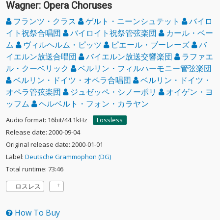
Wagner: Opera Choruses
フランツ・クラス
ゲルト・ニーンシュテット
バイロ
イト祝祭合唱団
バイロイト祝祭管弦楽団
カール・ベー
ム
ヴィルヘルム・ピッツ
ピエール・ブーレーズ
バ
イエルン放送合唱団
バイエルン放送交響楽団
ラファエ
ル・クーベリック
ベルリン・フィルハーモニー管弦楽団
ベルリン・ドイツ・オペラ合唱団
ベルリン・ドイツ・
オペラ管弦楽団
ジュゼッペ・シノーポリ
オイゲン・ヨ
ッフム
ヘルベルト・フォン・カラヤン
Audio format: 16bit/44.1kHz
Lossless
Release date: 2000-09-04
Original release date: 2000-01-01
Label:
Deutsche Grammophon (DG)
Total runtime: 73:46
ロスレス
How To Buy