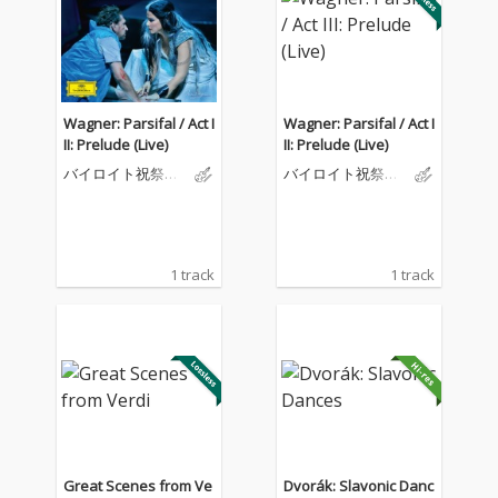
Wagner: Parsifal / Act I
Wagner: Parsifal / Act I
II: Prelude (Live)
II: Prelude (Live)
バイロイト祝祭管
バイロイト祝祭管
弦楽団
弦楽団
1 track
1 track
Great Scenes from Ve
Dvorák: Slavonic Danc