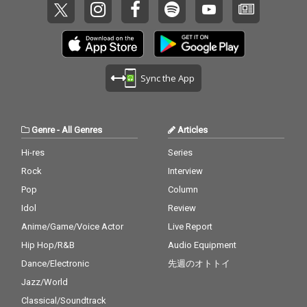
Sync the App
Genre
-
All Genres
Articles
Hi-res
Series
Rock
Interview
Pop
Column
Idol
Review
Anime/Game/Voice Actor
Live Report
Hip Hop/R&B
Audio Equipment
Dance/Electronic
先週のオトトイ
Jazz/World
Classical/Soundtrack