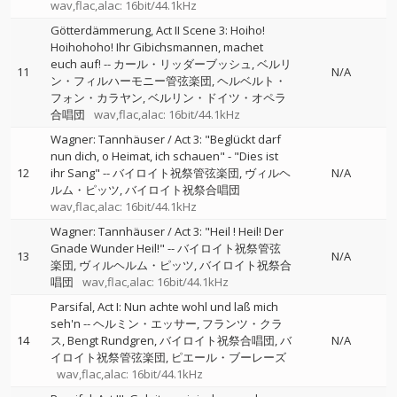
wav,flac,alac: 16bit/44.1kHz
Götterdämmerung, Act II Scene 3: Hoiho!
Hoihohoho! Ihr Gibichsmannen, machet
euch auf!
--
カール・リッダーブッシュ
ベルリ
11
N/A
ン・フィルハーモニー管弦楽団
ヘルベルト・
フォン・カラヤン
ベルリン・ドイツ・オペラ
合唱団
wav,flac,alac: 16bit/44.1kHz
Wagner: Tannhäuser / Act 3: "Beglückt darf
nun dich, o Heimat, ich schauen" - "Dies ist
12
ihr Sang"
--
バイロイト祝祭管弦楽団
ヴィルヘ
N/A
ルム・ピッツ
バイロイト祝祭合唱団
wav,flac,alac: 16bit/44.1kHz
Wagner: Tannhäuser / Act 3: "Heil ! Heil! Der
Gnade Wunder Heil!"
--
バイロイト祝祭管弦
13
N/A
楽団
ヴィルヘルム・ピッツ
バイロイト祝祭合
唱団
wav,flac,alac: 16bit/44.1kHz
Parsifal, Act I: Nun achte wohl und laß mich
seh'n
--
ヘルミン・エッサー
フランツ・クラ
14
ス
Bengt Rundgren
バイロイト祝祭合唱団
バ
N/A
イロイト祝祭管弦楽団
ピエール・ブーレーズ
wav,flac,alac: 16bit/44.1kHz