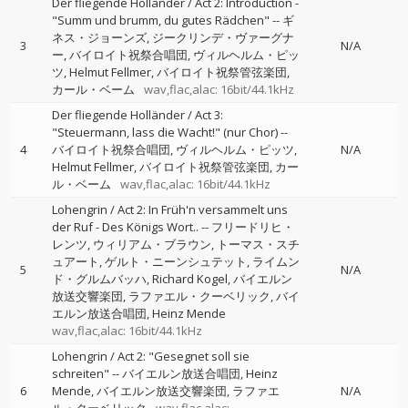
Der fliegende Holländer / Act 2: Introduction -
"Summ und brumm, du gutes Rädchen"
--
ギ
ネス・ジョーンズ
ジークリンデ・ヴァーグナ
3
N/A
ー
バイロイト祝祭合唱団
ヴィルヘルム・ピッ
ツ
Helmut Fellmer
バイロイト祝祭管弦楽団
カール・ベーム
wav,flac,alac: 16bit/44.1kHz
Der fliegende Holländer / Act 3:
"Steuermann, lass die Wacht!" (nur Chor)
--
4
バイロイト祝祭合唱団
ヴィルヘルム・ピッツ
N/A
Helmut Fellmer
バイロイト祝祭管弦楽団
カー
ル・ベーム
wav,flac,alac: 16bit/44.1kHz
Lohengrin / Act 2: In Früh'n versammelt uns
der Ruf - Des Königs Wort..
--
フリードリヒ・
レンツ
ウィリアム・ブラウン
トーマス・スチ
ュアート
ゲルト・ニーンシュテット
ライムン
5
N/A
ド・グルムバッハ
Richard Kogel
バイエルン
放送交響楽団
ラファエル・クーベリック
バイ
エルン放送合唱団
Heinz Mende
wav,flac,alac: 16bit/44.1kHz
Lohengrin / Act 2: "Gesegnet soll sie
schreiten"
--
バイエルン放送合唱団
Heinz
6
Mende
バイエルン放送交響楽団
ラファエ
N/A