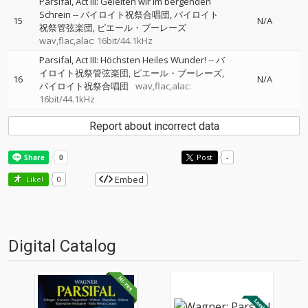
Parsifal, Act III: Geleiten wir im bergenden
Schrein
--
バイロイト祝祭合唱団
バイロイト
15
N/A
祝祭管弦楽団
ピエール・ブーレーズ
wav,flac,alac: 16bit/44.1kHz
Parsifal, Act III: Höchsten Heiles Wunder!
--
バ
イロイト祝祭管弦楽団
ピエール・ブーレーズ
16
N/A
バイロイト祝祭合唱団
wav,flac,alac:
16bit/44.1kHz
Report about incorrect data
Post
-
Embed
Like!
0
Digital Catalog