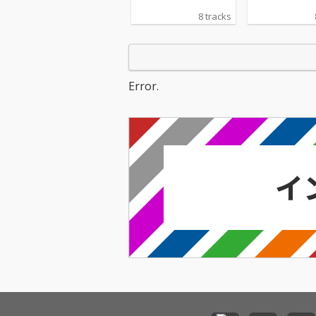
8 tracks
Error.