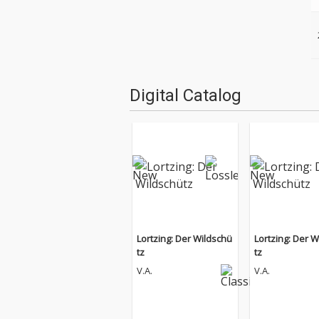
Digital Catalog
Lortzing: Der Wildschü
Lortzing: Der 
tz
tz
V.A.
V.A.