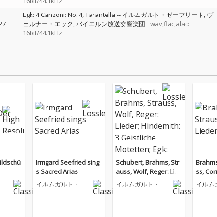
16bit/44.1kHz
Egk: 4 Canzoni: No. 4, Tarantella
--
イルムガルト・ゼーフリート
ヴ
27
ェルナー・エック
バイエルン放送交響楽団
wav,flac,alac:
16bit/44.1kHz
Wildschü
Irmgard Seefried sing
Schubert, Brahms, Str
Brahms
s Sacred Arias
auss, Wolf, Reger: Lie
ss, Cor
der; Hindemith: 3 Geis
イルムガルト・ゼ
イルムガルト・ゼ
イルム
tliche Motetten; Egk: Q
ーフリート
ーフリート
ーフリ
uattro canzoni