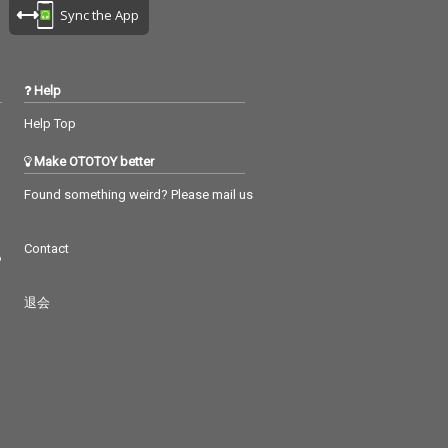
Sync the App
Help
Help Top
Make OTOTOY better
Found something weird? Please mail us
Contact
つ
退会