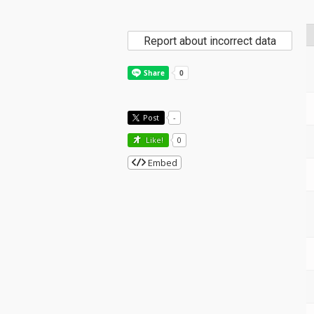
Report about incorrect data
Post
-
Like!
0
Embed