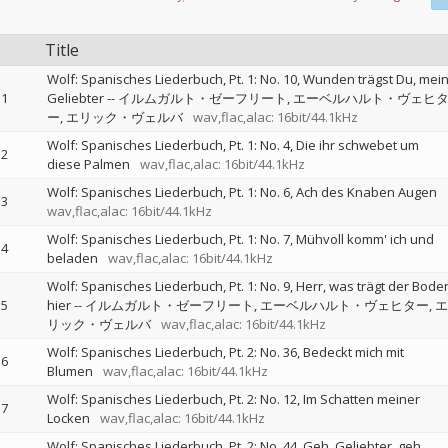
Title
Wolf: Spanisches Liederbuch, Pt. 1: No. 10, Wunden trägst Du, mei
1
Geliebter
--
イルムガルト・ゼーフリート
エーベルハルト・ヴェヒ
ー
エリック・ヴェルバ
wav,flac,alac: 16bit/44.1kHz
Wolf: Spanisches Liederbuch, Pt. 1: No. 4, Die ihr schwebet um
2
diese Palmen
wav,flac,alac: 16bit/44.1kHz
Wolf: Spanisches Liederbuch, Pt. 1: No. 6, Ach des Knaben Augen
3
wav,flac,alac: 16bit/44.1kHz
Wolf: Spanisches Liederbuch, Pt. 1: No. 7, Mühvoll komm' ich und
4
beladen
wav,flac,alac: 16bit/44.1kHz
Wolf: Spanisches Liederbuch, Pt. 1: No. 9, Herr, was trägt der Bode
5
hier
--
イルムガルト・ゼーフリート
エーベルハルト・ヴェヒター
エ
リック・ヴェルバ
wav,flac,alac: 16bit/44.1kHz
Wolf: Spanisches Liederbuch, Pt. 2: No. 36, Bedeckt mich mit
6
Blumen
wav,flac,alac: 16bit/44.1kHz
Wolf: Spanisches Liederbuch, Pt. 2: No. 12, Im Schatten meiner
7
Locken
wav,flac,alac: 16bit/44.1kHz
Wolf: Spanisches Liederbuch, Pt. 2: No. 44, Geh, Geliebter, geh