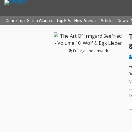
Genre Top
Top Albums
Top EPs
New Arrivals
Articles
News
T
Enlarge the artwork
A
R
O
L
T