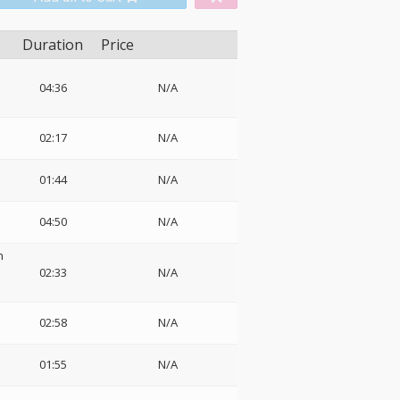
Duration
Price
n
タ
04:36
N/A
02:17
N/A
01:44
N/A
04:50
N/A
n
02:33
N/A
02:58
N/A
01:55
N/A