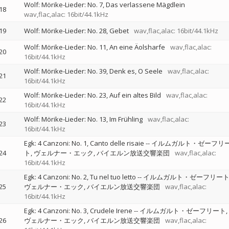
Wolf: Mörike-Lieder: No. 7, Das verlassene Mägdlein
18
wav,flac,alac: 16bit/44.1kHz
19
Wolf: Mörike-Lieder: No. 28, Gebet
wav,flac,alac: 16bit/44.1kHz
Wolf: Mörike-Lieder: No. 11, An eine Äolsharfe
wav,flac,alac:
20
16bit/44.1kHz
Wolf: Mörike-Lieder: No. 39, Denk es, O Seele
wav,flac,alac:
21
16bit/44.1kHz
Wolf: Mörike-Lieder: No. 23, Auf ein altes Bild
wav,flac,alac:
22
16bit/44.1kHz
Wolf: Mörike-Lieder: No. 13, Im Frühling
wav,flac,alac:
23
16bit/44.1kHz
Egk: 4 Canzoni: No. 1, Canto delle risaie
--
イルムガルト・ゼーフリ
24
ト
ヴェルナー・エック
バイエルン放送交響楽団
wav,flac,alac:
16bit/44.1kHz
Egk: 4 Canzoni: No. 2, Tu nel tuo letto
--
イルムガルト・ゼーフリー
25
ヴェルナー・エック
バイエルン放送交響楽団
wav,flac,alac:
16bit/44.1kHz
Egk: 4 Canzoni: No. 3, Crudele Irene
--
イルムガルト・ゼーフリート
26
ヴェルナー・エック
バイエルン放送交響楽団
wav,flac,alac: