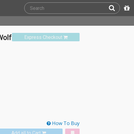
Wolf
Express Checkout
How To Buy
Add all to Cart