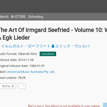
Merch
IN-STORE
Schooling
he Art Of Irmgard Seefried - Volume 10: 
& Egk Lieder
イルムガルト・ゼーフリート
エリック・ヴェルバ
udio format: 16bit/44.1kHz
Lossless
elease date: 2014-11-28
riginal release date: 1960-01-01
abel:
Universal Music Australia Pty. Ltd.
otal runtime: 78:28
ロスレス