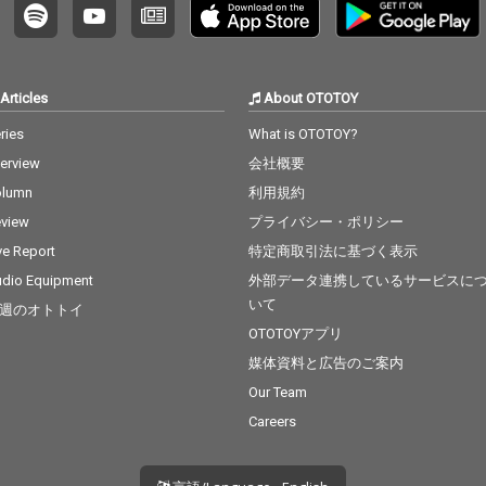
Articles
About OTOTOY
ries
What is OTOTOY?
terview
会社概要
olumn
利用規約
view
プライバシー・ポリシー
ve Report
特定商取引法に基づく表示
dio Equipment
外部データ連携しているサービスに
いて
週のオトトイ
OTOTOYアプリ
媒体資料と広告のご案内
Our Team
Careers