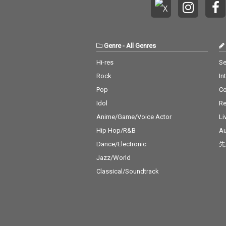
Genre
-
All Genres
Hi-res
Se
Rock
In
Pop
C
Idol
Re
Anime/Game/Voice Actor
Li
Hip Hop/R&B
Au
Dance/Electronic
先
Jazz/World
Classical/Soundtrack