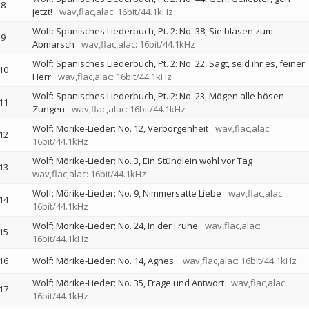
8
jetzt!
wav,flac,alac: 16bit/44.1kHz
Wolf: Spanisches Liederbuch, Pt. 2: No. 38, Sie blasen zum
9
Abmarsch
wav,flac,alac: 16bit/44.1kHz
Wolf: Spanisches Liederbuch, Pt. 2: No. 22, Sagt, seid ihr es, feiner
10
Herr
wav,flac,alac: 16bit/44.1kHz
Wolf: Spanisches Liederbuch, Pt. 2: No. 23, Mögen alle bösen
11
Zungen
wav,flac,alac: 16bit/44.1kHz
Wolf: Mörike-Lieder: No. 12, Verborgenheit
wav,flac,alac:
12
16bit/44.1kHz
Wolf: Mörike-Lieder: No. 3, Ein Stündlein wohl vor Tag
13
wav,flac,alac: 16bit/44.1kHz
Wolf: Mörike-Lieder: No. 9, Nimmersatte Liebe
wav,flac,alac:
14
16bit/44.1kHz
Wolf: Mörike-Lieder: No. 24, In der Frühe
wav,flac,alac:
15
16bit/44.1kHz
16
Wolf: Mörike-Lieder: No. 14, Agnes.
wav,flac,alac: 16bit/44.1kHz
Wolf: Mörike-Lieder: No. 35, Frage und Antwort
wav,flac,alac:
17
16bit/44.1kHz