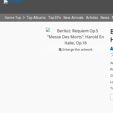
Genre Top
Top Albums
Top EPs
New Arrivals
Articles
News
H
Enlarge the artwork
A
R
O
L
T