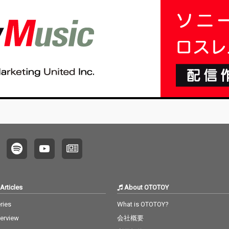
Articles
About OTOTOY
ries
What is OTOTOY?
terview
会社概要