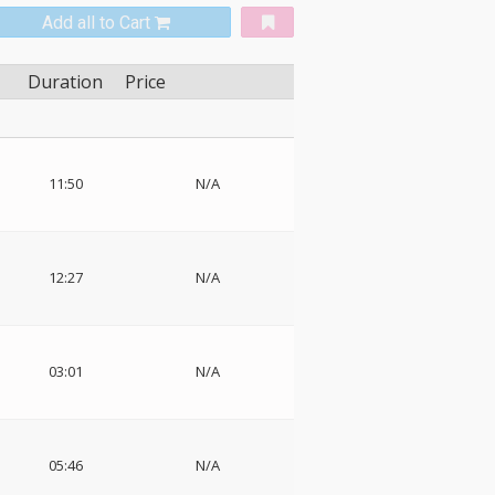
Add all to Cart
Duration
Price
11:50
N/A
12:27
N/A
03:01
N/A
05:46
N/A