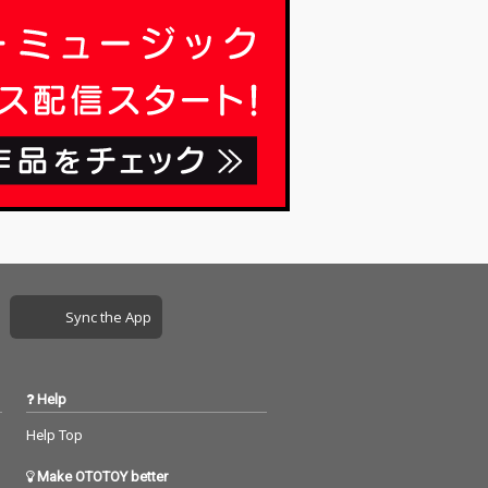
Sync the App
Help
Help Top
Make OTOTOY better