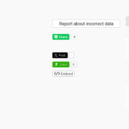
Report about incorrect data
Post
-
Like!
0
Embed