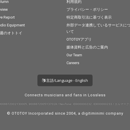
olumn
利用規約
view
プライバシー・ポリシー
ve Report
特定商取引法に基づく表示
dio Equipment
外部データ連携しているサービスに
いて
週のオトトイ
OTOTOYアプリ
媒体資料と広告のご案内
Our Team
Careers
言語/Language - English
Connects musicians and fans in Lossless
008872001Y30005, 9008872005Y37019 / NexTone: ID000000232, ID000000233 / エルマーク:
© OTOTOY Incorporated since 2004, a
digitiminimi
company