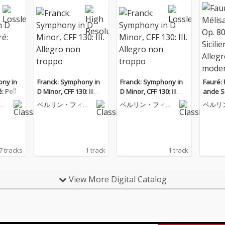
ony in
Franck: Symphony in
Franck: Symphony in
Fauré: 
: Pellé
D Minor, CFF 130: III. All
D Minor, CFF 130: III. All
ande Sui
e
egro non troppo
egro non troppo
Sicilie
ル
ベルリン・フィル
ベルリン・フィル
ベルリ
olto m
楽
ハーモニー管弦楽
ハーモニー管弦楽
ハーモ
団
団
団
7 tracks
1 track
1 track
View More Digital Catalog