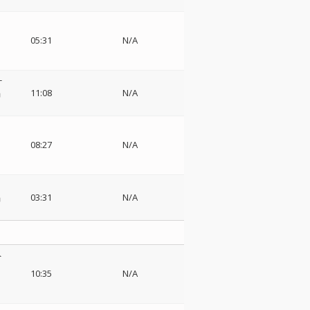
05:31
N/A
-
唱
11:08
N/A
08:27
N/A
唱
03:31
N/A
ペ
シ
10:35
N/A