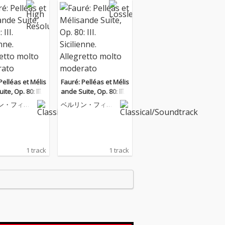
Pelléas et Mélis
Fauré: Pelléas et Mélis
te, Op. 80: III.
ande Suite, Op. 80: III.
nne. Allegretto m
Sicilienne. Allegretto m
ン・フィル
ベルリン・フィル
oderato
olto moderato
ニー管弦楽
ハーモニー管弦楽
団
1 track
1 track