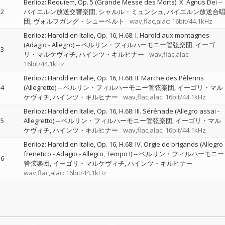
Berlioz: Requiem, Op. 5 (Grande Messe des Morts): X. Agnus Dei
--
2
バイエルン放送交響楽団
シャルル・ミュンシュ
バイエルン放送合
団
ヴォルフガング・シューベルト
wav,flac,alac: 16bit/44.1kHz
Berlioz: Harold en Italie, Op. 16, H.68: I. Harold aux montagnes
(Adagio - Allegro)
--
ベルリン・フィルハーモニー管弦楽団
イーゴ
3
リ・マルケヴィチ
ハインツ・キルヒナー
wav,flac,alac:
16bit/44.1kHz
Berlioz: Harold en Italie, Op. 16, H.68: II. Marche des Pèlerins
4
(Allegretto)
--
ベルリン・フィルハーモニー管弦楽団
イーゴリ・マル
ケヴィチ
ハインツ・キルヒナー
wav,flac,alac: 16bit/44.1kHz
Berlioz: Harold en Italie, Op. 16, H.68: III. Sérénade (Allegro assai -
5
Allegretto)
--
ベルリン・フィルハーモニー管弦楽団
イーゴリ・マル
ケヴィチ
ハインツ・キルヒナー
wav,flac,alac: 16bit/44.1kHz
Berlioz: Harold en Italie, Op. 16, H.68: IV. Orgie de brigands (Allegro
frenetico - Adagio - Allegro, Tempo I)
--
ベルリン・フィルハーモニー
6
管弦楽団
イーゴリ・マルケヴィチ
ハインツ・キルヒナー
wav,flac,alac: 16bit/44.1kHz