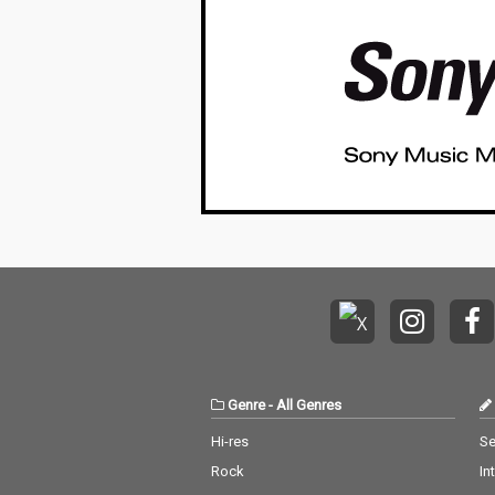
Genre
-
All Genres
Hi-res
Se
Rock
In