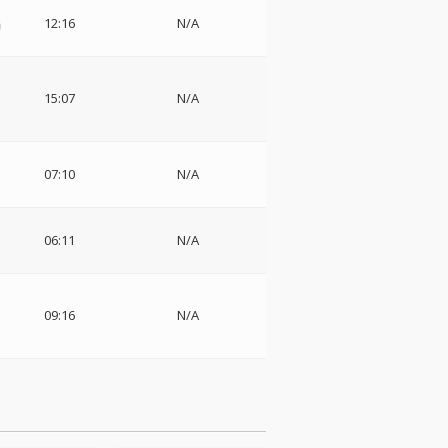
唱
12:16
N/A
15:07
N/A
07:10
N/A
06:11
N/A
09:16
N/A