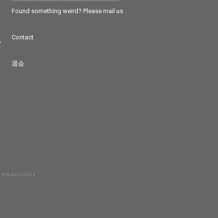
Found something weird? Please mail us
Contact
つ
退会
 RIAJ80023001