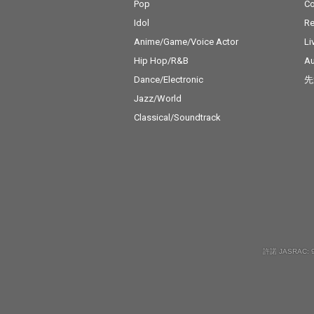
Pop
C
Idol
Re
Anime/Game/Voice Actor
Li
Hip Hop/R&B
Au
Dance/Electronic
先
Jazz/World
Classical/Soundtrack
許諾 JASRAC: 9