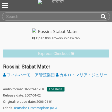
Open this artwork in new tab
Express Checkout
Rossini: Stabat Mater
フィルハーモニア管弦楽団
カルロ・マリア・ジュリー
ニ
Audio format: 16bit/44.1kHz
Lossless
Release date: 2007-01-02
Original release date: 2006-01-01
Label:
Deutsche Grammophon (DG)