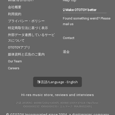
What is OTOTOY?
Help Top
会社概要
Make OTOTOY better
利用規約
Found something weird? Please
プライバシー・ポリシー
mail us
特定商取引法に基づく表示
外部データ連携しているサービ
Contact
スについて
OTOTOYアプリ
退会
媒体資料と広告のご案内
Our Team
Careers
言語/Language - English
Hi-res music store, reviews and interviews
許諾 JASRAC: 9008872001Y30005, 9008872005Y37019 / NexTone:
ID000000232, ID000000233 / エルマーク: RIAJ80023001
© OTOTOY Incorporated since 2004, a
digitiminimi
company