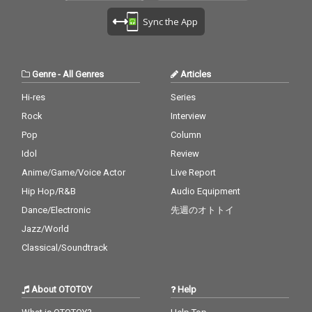
Sync the App
Genre
-
All Genres
Articles
Hi-res
Series
Rock
Interview
Pop
Column
Idol
Review
Anime/Game/Voice Actor
Live Report
Hip Hop/R&B
Audio Equipment
Dance/Electronic
先週のオトトイ
Jazz/World
Classical/Soundtrack
About OTOTOY
Help