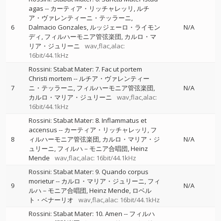
agas
--
カーティア・リッチャレッリ
ルチ
ア・ヴァレンティーニ・テッラーニ
6
Dalmacio Gonzales
ルッジェーロ・ライモン
N/A
ディ
フィルハーモニア管弦楽団
カルロ・マ
リア・ジュリーニ
wav,flac,alac:
16bit/44.1kHz
Rossini: Stabat Mater: 7. Fac ut portem
Christi mortem
--
ルチア・ヴァレンティー
7
ニ・テッラーニ
フィルハーモニア管弦楽団
N/A
カルロ・マリア・ジュリーニ
wav,flac,alac:
16bit/44.1kHz
Rossini: Stabat Mater: 8. Inflammatus et
accensus
--
カーティア・リッチャレッリ
フ
8
ィルハーモニア管弦楽団
カルロ・マリア・ジ
N/A
ュリーニ
フィルハ－モニア合唱団
Heinz
Mende
wav,flac,alac: 16bit/44.1kHz
Rossini: Stabat Mater: 9. Quando corpus
morietur
--
カルロ・マリア・ジュリーニ
フィ
9
N/A
ルハ－モニア合唱団
Heinz Mende
ロベル
ト・ベナーリオ
wav,flac,alac: 16bit/44.1kHz
Rossini: Stabat Mater: 10. Amen
--
フィルハ