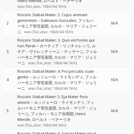
Heinz Mende
ロベルト・ベナーリオ
wav,flac,alac: 16bit/44.1kHz
Rossini: Stabat Mater: 2. Cujus animam
gementem
--
Dalmacio Gonzales
フィルハ
2
N/A
ーモニア管弦楽団
カルロ・マリア・ジュリー
ニ
wav,flac,alac: 16bit/44.1kHz
Rossini: Stabat Mater: 3. Quis est homo qui
non fleret
--
カーティア・リッチャレッリ
ル
3
チア・ヴァレンティーニ・テッラーニ
フィル
N/A
ハーモニア管弦楽団
カルロ・マリア・ジュリ
ーニ
wav,flac,alac: 16bit/44.1kHz
Rossini: Stabat Mater: 4. Pro peccatis suae
gentis
--
ルッジェーロ・ライモンディ
フィル
4
N/A
ハーモニア管弦楽団
カルロ・マリア・ジュリ
ーニ
wav,flac,alac: 16bit/44.1kHz
Rossini: Stabat Mater: 5. Eja Mater fons
amoris
--
ルッジェーロ・ライモンディ
フィ
ルハーモニア管弦楽団
カルロ・マリア・ジュ
5
N/A
リーニ
フィルハ－モニア合唱団
Heinz
Mende
ロベルト・ベナーリオ
wav,flac,alac: 16bit/44.1kHz
Rossini: Stabat Mater: 6. Sancta Mater istud